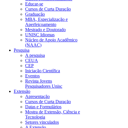
Educar-se
Cursos de Curta Duração
Graduação
MBA, Especialização e
Aperfeiçoamento
Mestrado e Doutorado
UNISC Idiomas
Núcleo de Apoio Acadêmico
(NAAC)
Pesquisa
A pesquisa
CEUA
CEP
Iniciação Científica
Eventos
Revista Jovens
Pesquisadores Unisc
Extensão
Apresentação
Cursos de Curta Duração
Datas e Formulários
Mostra de Extensão, Ciência e
Tecnologia
Setores vinculados
A Extensão