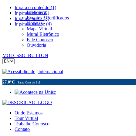
Ir para o conteúdo (1)
Biblioteca
Ir para o menu (2)
Eventos / Certificados
Ir para a busca (3)
Notícias
Ir para o rodapé (4)
Mapa Virtual
Mural Eletrônico
Fale Conosco
Ouvidoria
MOD_SSO_BUTTON
Acessibilidade
Internacional
27.0°C
Santa Cruz do Sul
Onde Estamos
Tour Virtual
Trabalhe Conosco
Contato