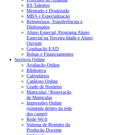
RS Talentos
Mestrado e Doutorado
MBA e Especialização
Reingressos, Transferências e
Diplomados
Aluno Especial, Programa Aluno
Especial na Terceira Idade e Aluno
Ouvinte
Graduação EAD
Bolsas e Financiamentos
Serviços Online
Avaliação Online
Biblioteca
Calendários
Catálogo Online
Grade de Horários
Matriculas / Renovação
de Matriculas
Impressões Online
(somente dentro da rede
dos campi)
Rede Wi-fi
Sistema de Registro da
Produção Docente