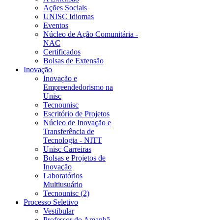
Ações Sociais
UNISC Idiomas
Eventos
Núcleo de Ação Comunitária -
NAC
Certificados
Bolsas de Extensão
Inovação
Inovação e
Empreendedorismo na
Unisc
Tecnounisc
Escritório de Projetos
Núcleo de Inovação e
Transferência de
Tecnologia - NITT
Unisc Carreiras
Bolsas e Projetos de
Inovação
Laboratórios
Multiusuário
Tecnounisc (2)
Processo Seletivo
Vestibular
Professor do Amanhã