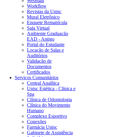
Webmail
Workflow
Revistas da Unisc
Mural Eletrônico
Enquete Rematrícula
Sala Virtual
Ambiente Graduação
EAD - Antigo
Portal do Estudante
Locação de Salas e
Auditórios
Validação de
Documentos
Certificados
Serviços Comunitários
Central Analítica
Unisc Estética - Clínica e
Spa
Clínica de Odontologia
Clínica do Movimento
Humano
Complexo Esportivo
Conexões
Farmácia Unisc
Gabinete de Assistência