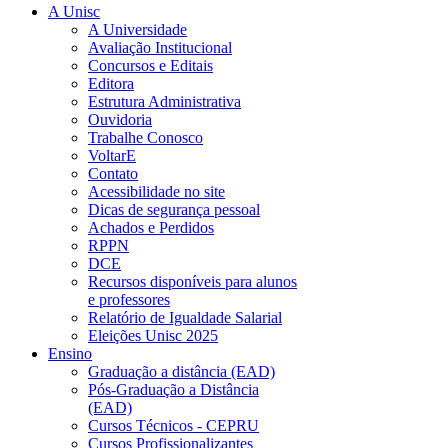
A Unisc
A Universidade
Avaliação Institucional
Concursos e Editais
Editora
Estrutura Administrativa
Ouvidoria
Trabalhe Conosco
VoltarE
Contato
Acessibilidade no site
Dicas de segurança pessoal
Achados e Perdidos
RPPN
DCE
Recursos disponíveis para alunos
e professores
Relatório de Igualdade Salarial
Eleições Unisc 2025
Ensino
Graduação a distância (EAD)
Pós-Graduação a Distância
(EAD)
Cursos Técnicos - CEPRU
Cursos Profissionalizantes