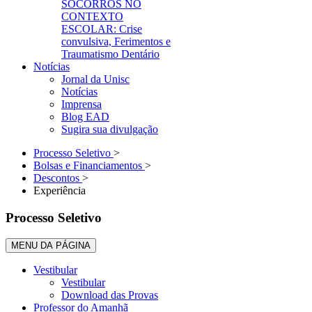
SOCORROS NO
CONTEXTO
ESCOLAR: Crise
convulsiva, Ferimentos e
Traumatismo Dentário
Notícias
Jornal da Unisc
Notícias
Imprensa
Blog EAD
Sugira sua divulgação
Processo Seletivo
>
Bolsas e Financiamentos
>
Descontos
>
Experiência
Processo Seletivo
MENU DA PÁGINA
Vestibular
Vestibular
Download das Provas
Professor do Amanhã