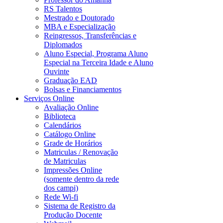
RS Talentos
Mestrado e Doutorado
MBA e Especialização
Reingressos, Transferências e
Diplomados
Aluno Especial, Programa Aluno
Especial na Terceira Idade e Aluno
Ouvinte
Graduação EAD
Bolsas e Financiamentos
Serviços Online
Avaliação Online
Biblioteca
Calendários
Catálogo Online
Grade de Horários
Matriculas / Renovação
de Matriculas
Impressões Online
(somente dentro da rede
dos campi)
Rede Wi-fi
Sistema de Registro da
Produção Docente