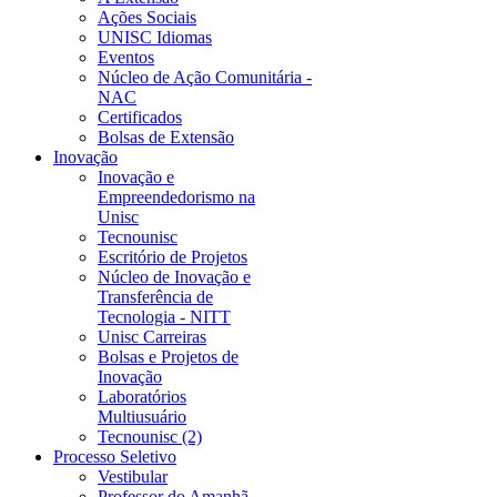
Ações Sociais
UNISC Idiomas
Eventos
Núcleo de Ação Comunitária -
NAC
Certificados
Bolsas de Extensão
Inovação
Inovação e
Empreendedorismo na
Unisc
Tecnounisc
Escritório de Projetos
Núcleo de Inovação e
Transferência de
Tecnologia - NITT
Unisc Carreiras
Bolsas e Projetos de
Inovação
Laboratórios
Multiusuário
Tecnounisc (2)
Processo Seletivo
Vestibular
Professor do Amanhã