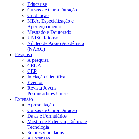
Educar-se
Cursos de Curta Duração
Graduação
MBA, Especialização e
Aperfeiçoamento
Mestrado e Doutorado
UNISC Idiomas
Núcleo de Apoio Acadêmico
(NAAC)
Pesquisa
A pesquisa
CEUA
CEP
Iniciação Científica
Eventos
Revista Jovens
Pesquisadores Unisc
Extensão
Apresentação
Cursos de Curta Duração
Datas e Formulários
Mostra de Extensão, Ciência e
Tecnologia
Setores vinculados
A Extensão