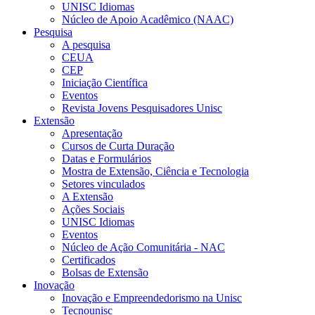
UNISC Idiomas
Núcleo de Apoio Acadêmico (NAAC)
Pesquisa
A pesquisa
CEUA
CEP
Iniciação Científica
Eventos
Revista Jovens Pesquisadores Unisc
Extensão
Apresentação
Cursos de Curta Duração
Datas e Formulários
Mostra de Extensão, Ciência e Tecnologia
Setores vinculados
A Extensão
Ações Sociais
UNISC Idiomas
Eventos
Núcleo de Ação Comunitária - NAC
Certificados
Bolsas de Extensão
Inovação
Inovação e Empreendedorismo na Unisc
Tecnounisc