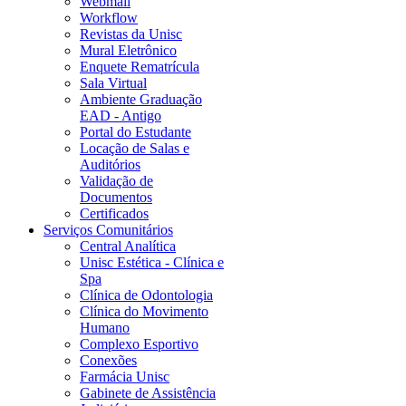
Webmail
Workflow
Revistas da Unisc
Mural Eletrônico
Enquete Rematrícula
Sala Virtual
Ambiente Graduação
EAD - Antigo
Portal do Estudante
Locação de Salas e
Auditórios
Validação de
Documentos
Certificados
Serviços Comunitários
Central Analítica
Unisc Estética - Clínica e
Spa
Clínica de Odontologia
Clínica do Movimento
Humano
Complexo Esportivo
Conexões
Farmácia Unisc
Gabinete de Assistência