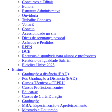
Concursos e Editais
Editora
Estrutura Administrativa
Ouvidoria
Trabalhe Conosco
VoltarE
Contato
Acessibilidade no site
Dicas de segurança pessoal
Achados e Perdidos
RPPN
DCE
Recursos disponíveis para alunos e professores
Relatório de Igualdade Salarial
Eleições Unisc 2025
Ensino
Graduação a distância (EAD)
Pós-Graduação a Distância (EAD)
Cursos Técnicos - CEPRU
Cursos Profissionalizantes
Educar-se
Cursos de Curta Duração
Graduação
MBA, Especialização e Aperfeiçoamento
Mestrado e Doutorado