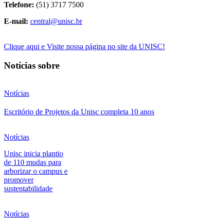
Telefone:
(51) 3717 7500
E-mail:
central@unisc.br
Clique aqui e Visite nossa página no site da UNISC!
Notícias sobre
Notícias
Escritório de Projetos da Unisc completa 10 anos
Notícias
Unisc inicia plantio
de 110 mudas para
arborizar o campus e
promover
sustentabilidade
Notícias