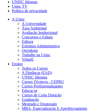
UNISC Idiomas
Unisc TV
Política de privacidade
A Unisc
A Universidade
Área Ambiental
Avaliação Institucional
Concursos e Editais
Editora
Estrutura Administrativa
Ouvidoria
Trabalhe na Unisc
VoltarE
Ensino
Todos os Cursos
A Distância (EAD)
UNISC Idiomas
Cursos Técnicos - CEPRU
Cursos Profissionalizantes
Educar-se
Cursos de Curta Duração
Graduação
Mestrado e Doutorado
MBA, Especialização E Aperfeiçoamento