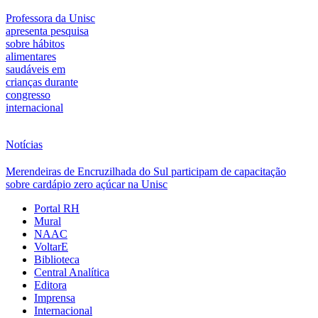
Professora da Unisc
apresenta pesquisa
sobre hábitos
alimentares
saudáveis em
crianças durante
congresso
internacional
Notícias
Merendeiras de Encruzilhada do Sul participam de capacitação
sobre cardápio zero açúcar na Unisc
Portal RH
Mural
NAAC
VoltarE
Biblioteca
Central Analítica
Editora
Imprensa
Internacional