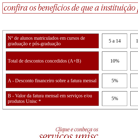
Nº de alunos matriculados em cursos de
5 a 14
1
graduação e pós-graduação
Total de descontos concedidos (A+B)
10%
A - Desconto financeiro sobre a fatura mensal
5%
B - Valor da fatura mensal em serviços e/ou
5%
produtos Unisc *