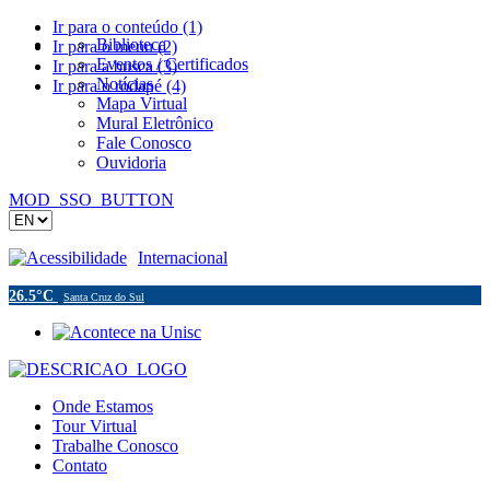
Ir para o conteúdo (1)
Biblioteca
Ir para o menu (2)
Eventos / Certificados
Ir para a busca (3)
Notícias
Ir para o rodapé (4)
Mapa Virtual
Mural Eletrônico
Fale Conosco
Ouvidoria
MOD_SSO_BUTTON
Acessibilidade
Internacional
26.5°C
Santa Cruz do Sul
Onde Estamos
Tour Virtual
Trabalhe Conosco
Contato