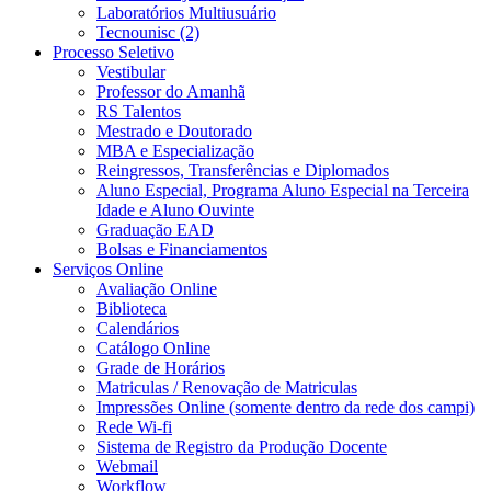
Laboratórios Multiusuário
Tecnounisc (2)
Processo Seletivo
Vestibular
Professor do Amanhã
RS Talentos
Mestrado e Doutorado
MBA e Especialização
Reingressos, Transferências e Diplomados
Aluno Especial, Programa Aluno Especial na Terceira
Idade e Aluno Ouvinte
Graduação EAD
Bolsas e Financiamentos
Serviços Online
Avaliação Online
Biblioteca
Calendários
Catálogo Online
Grade de Horários
Matriculas / Renovação de Matriculas
Impressões Online (somente dentro da rede dos campi)
Rede Wi-fi
Sistema de Registro da Produção Docente
Webmail
Workflow