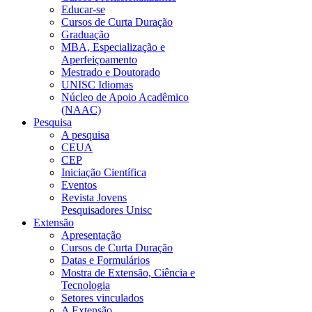
Educar-se
Cursos de Curta Duração
Graduação
MBA, Especialização e
Aperfeiçoamento
Mestrado e Doutorado
UNISC Idiomas
Núcleo de Apoio Acadêmico
(NAAC)
Pesquisa
A pesquisa
CEUA
CEP
Iniciação Científica
Eventos
Revista Jovens
Pesquisadores Unisc
Extensão
Apresentação
Cursos de Curta Duração
Datas e Formulários
Mostra de Extensão, Ciência e
Tecnologia
Setores vinculados
A Extensão