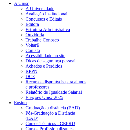
A Unisc
A Universidade
Avaliação Institucional
Concursos e Editais
Editora
Estrutura Administrativa
Ouvidoria
Trabalhe Conosco
VoltarE
Contato
Acessibilidade no site
Dicas de segurança pessoal
Achados e Perdidos
RPPN
DCE
Recursos disponíveis para alunos
e professores
Relatório de Igualdade Salarial
Eleições Unisc 2025
Ensino
Graduação a distância (EAD)
Pós-Graduação a Distância
(EAD)
Cursos Técnicos - CEPRU
Cursos Profissionalizantes