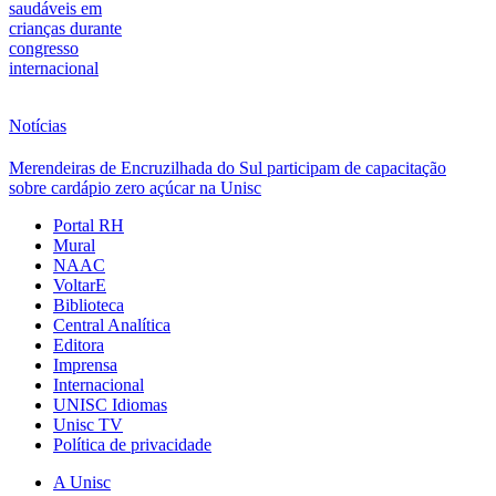
saudáveis em
crianças durante
congresso
internacional
Notícias
Merendeiras de Encruzilhada do Sul participam de capacitação
sobre cardápio zero açúcar na Unisc
Portal RH
Mural
NAAC
VoltarE
Biblioteca
Central Analítica
Editora
Imprensa
Internacional
UNISC Idiomas
Unisc TV
Política de privacidade
A Unisc