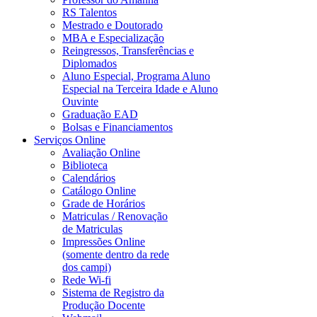
RS Talentos
Mestrado e Doutorado
MBA e Especialização
Reingressos, Transferências e
Diplomados
Aluno Especial, Programa Aluno
Especial na Terceira Idade e Aluno
Ouvinte
Graduação EAD
Bolsas e Financiamentos
Serviços Online
Avaliação Online
Biblioteca
Calendários
Catálogo Online
Grade de Horários
Matriculas / Renovação
de Matriculas
Impressões Online
(somente dentro da rede
dos campi)
Rede Wi-fi
Sistema de Registro da
Produção Docente