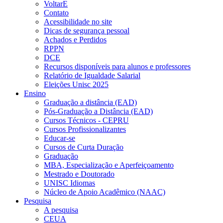
VoltarE
Contato
Acessibilidade no site
Dicas de segurança pessoal
Achados e Perdidos
RPPN
DCE
Recursos disponíveis para alunos e professores
Relatório de Igualdade Salarial
Eleições Unisc 2025
Ensino
Graduação a distância (EAD)
Pós-Graduação a Distância (EAD)
Cursos Técnicos - CEPRU
Cursos Profissionalizantes
Educar-se
Cursos de Curta Duração
Graduação
MBA, Especialização e Aperfeiçoamento
Mestrado e Doutorado
UNISC Idiomas
Núcleo de Apoio Acadêmico (NAAC)
Pesquisa
A pesquisa
CEUA