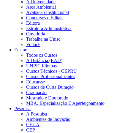
A Universidade
Área Ambiental
Avaliação Institucional
Concursos e Editais
Editora
Estrutura Administrativa
Ouvidoria
Trabalhe na Unisc
VoltarE
Ensino
Todos os Cursos
A Distância (EAD)
UNISC Idiomas
Cursos Técnicos - CEPRU
Cursos Profissionalizantes
Educar-se
Cursos de Curta Duração
Graduação
Mestrado e Doutorado
MBA, Especialização E Aperfeiçoamento
Pesquisa
A Pesquisa
Ambientes de Inovação
CEUA
CEP