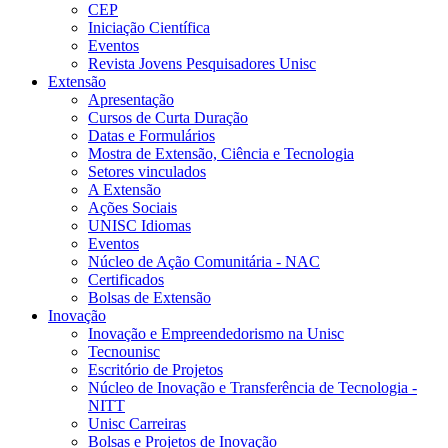
CEP
Iniciação Científica
Eventos
Revista Jovens Pesquisadores Unisc
Extensão
Apresentação
Cursos de Curta Duração
Datas e Formulários
Mostra de Extensão, Ciência e Tecnologia
Setores vinculados
A Extensão
Ações Sociais
UNISC Idiomas
Eventos
Núcleo de Ação Comunitária - NAC
Certificados
Bolsas de Extensão
Inovação
Inovação e Empreendedorismo na Unisc
Tecnounisc
Escritório de Projetos
Núcleo de Inovação e Transferência de Tecnologia -
NITT
Unisc Carreiras
Bolsas e Projetos de Inovação