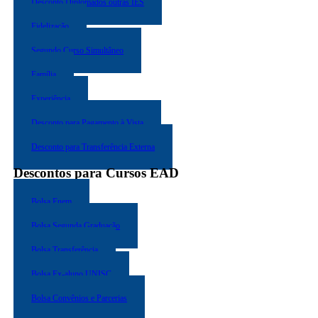
Desconto Diplomados outras IES
Fidelização
Segundo Curso Simultâneo
Família
Experiência
Desconto para Pagamento à Vista
Desconto para Transferência Externa
Descontos para Cursos EAD
Bolsa Enem
Bolsa Segunda Graduação
Bolsa Transferência
Bolsa Ex-aluno UNISC
Bolsa Convênios e Parcerias