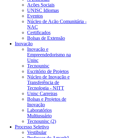
Ações Sociais
UNISC Idiomas
Eventos
Núcleo de Ação Comunitária -
NAC
Certificados
Bolsas de Extensão
Inovação
Inovação e
Empreendedorismo na
Unisc
Tecnounisc
Escritório de Projetos
Núcleo de Inovação e
Transferência de
Tecnologia - NITT
Unisc Carreiras
Bolsas e Projetos de
Inovação
Laboratórios
Multiusuário
Tecnounisc (2)
Processo Seletivo
Vestibular
Professor do Amanhã