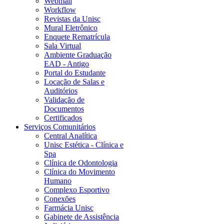
Webmail
Workflow
Revistas da Unisc
Mural Eletrônico
Enquete Rematrícula
Sala Virtual
Ambiente Graduação
EAD - Antigo
Portal do Estudante
Locação de Salas e
Auditórios
Validação de
Documentos
Certificados
Serviços Comunitários
Central Analítica
Unisc Estética - Clínica e
Spa
Clínica de Odontologia
Clínica do Movimento
Humano
Complexo Esportivo
Conexões
Farmácia Unisc
Gabinete de Assistência