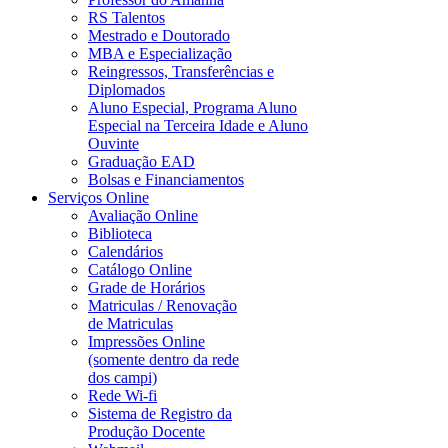
RS Talentos
Mestrado e Doutorado
MBA e Especialização
Reingressos, Transferências e
Diplomados
Aluno Especial, Programa Aluno
Especial na Terceira Idade e Aluno
Ouvinte
Graduação EAD
Bolsas e Financiamentos
Serviços Online
Avaliação Online
Biblioteca
Calendários
Catálogo Online
Grade de Horários
Matriculas / Renovação
de Matriculas
Impressões Online
(somente dentro da rede
dos campi)
Rede Wi-fi
Sistema de Registro da
Produção Docente