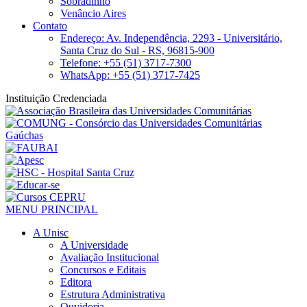
Sobradinho
Venâncio Aires
Contato
Endereço: Av. Independência, 2293 - Universitário,
Santa Cruz do Sul - RS, 96815-900
Telefone: +55 (51) 3717-7300
WhatsApp: +55 (51) 3717-7425
Instituição Credenciada
MENU PRINCIPAL
A Unisc
A Universidade
Avaliação Institucional
Concursos e Editais
Editora
Estrutura Administrativa
Ouvidoria