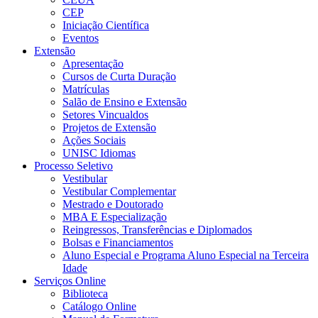
CEP
Iniciação Científica
Eventos
Extensão
Apresentação
Cursos de Curta Duração
Matrículas
Salão de Ensino e Extensão
Setores Vincualdos
Projetos de Extensão
Ações Sociais
UNISC Idiomas
Processo Seletivo
Vestibular
Vestibular Complementar
Mestrado e Doutorado
MBA E Especialização
Reingressos, Transferências e Diplomados
Bolsas e Financiamentos
Aluno Especial e Programa Aluno Especial na Terceira
Idade
Serviços Online
Biblioteca
Catálogo Online