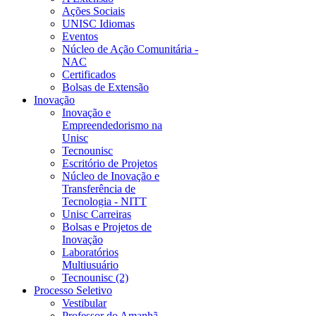
Ações Sociais
UNISC Idiomas
Eventos
Núcleo de Ação Comunitária -
NAC
Certificados
Bolsas de Extensão
Inovação
Inovação e
Empreendedorismo na
Unisc
Tecnounisc
Escritório de Projetos
Núcleo de Inovação e
Transferência de
Tecnologia - NITT
Unisc Carreiras
Bolsas e Projetos de
Inovação
Laboratórios
Multiusuário
Tecnounisc (2)
Processo Seletivo
Vestibular
Professor do Amanhã