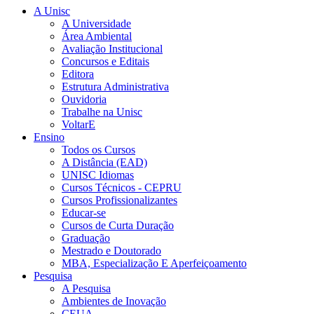
A Unisc
A Universidade
Área Ambiental
Avaliação Institucional
Concursos e Editais
Editora
Estrutura Administrativa
Ouvidoria
Trabalhe na Unisc
VoltarE
Ensino
Todos os Cursos
A Distância (EAD)
UNISC Idiomas
Cursos Técnicos - CEPRU
Cursos Profissionalizantes
Educar-se
Cursos de Curta Duração
Graduação
Mestrado e Doutorado
MBA, Especialização E Aperfeiçoamento
Pesquisa
A Pesquisa
Ambientes de Inovação
CEUA