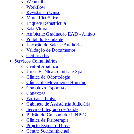
Webmail
Workflow
Revistas da Unisc
Mural Eletrônico
Enquete Rematrícula
Sala Virtual
Ambiente Graduação EAD - Antigo
Portal do Estudante
Locação de Salas e Auditórios
Validação de Documentos
Certificados
Serviços Comunitários
Central Analítica
Unisc Estética - Clínica e Spa
Clínica de Odontologia
Clínica do Movimento Humano
Complexo Esportivo
Conexões
Farmácia Unisc
Gabinete de Assistência Judiciária
Serviço Integrado de Saúde
Balcão do Consumidor UNISC
Clínica de Fisioterapia
Projeto Espectro Unisc
Centro Socioambiental