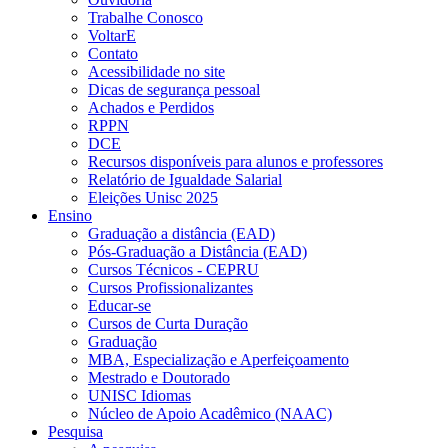
Trabalhe Conosco
VoltarE
Contato
Acessibilidade no site
Dicas de segurança pessoal
Achados e Perdidos
RPPN
DCE
Recursos disponíveis para alunos e professores
Relatório de Igualdade Salarial
Eleições Unisc 2025
Ensino
Graduação a distância (EAD)
Pós-Graduação a Distância (EAD)
Cursos Técnicos - CEPRU
Cursos Profissionalizantes
Educar-se
Cursos de Curta Duração
Graduação
MBA, Especialização e Aperfeiçoamento
Mestrado e Doutorado
UNISC Idiomas
Núcleo de Apoio Acadêmico (NAAC)
Pesquisa