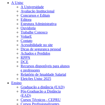
A Unisc
A Universidade
Avaliação Institucional
Concursos e Editais
Editora
Estrutura Administrativa
Ouvidoria
Trabalhe Conosco
VoltarE
Contato
Acessibilidade no site
Dicas de segurança pessoal
Achados e Perdidos
RPPN
DCE
Recursos disponíveis para alunos
e professores
Relatório de Igualdade Salarial
Eleições Unisc 2025
Ensino
Graduação a distância (EAD)
Pós-Graduação a Distância
(EAD)
Cursos Técnicos - CEPRU
Cursos Profissionalizantes