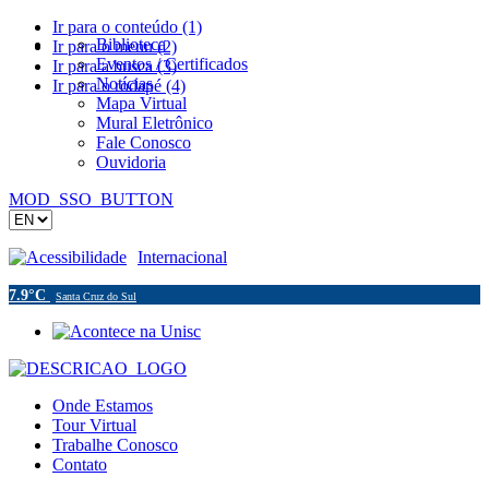
Ir para o conteúdo (1)
Biblioteca
Ir para o menu (2)
Eventos / Certificados
Ir para a busca (3)
Notícias
Ir para o rodapé (4)
Mapa Virtual
Mural Eletrônico
Fale Conosco
Ouvidoria
MOD_SSO_BUTTON
Acessibilidade
Internacional
7.9°C
Santa Cruz do Sul
Onde Estamos
Tour Virtual
Trabalhe Conosco
Contato