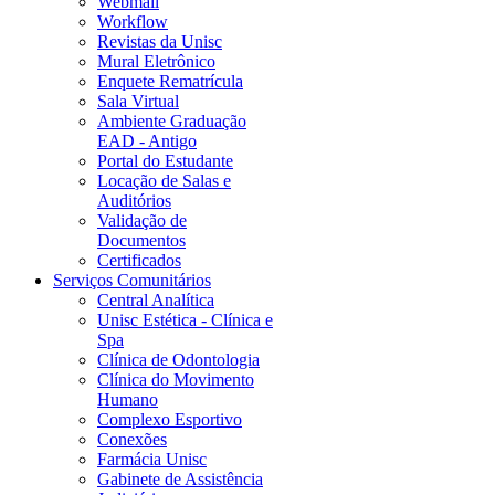
Webmail
Workflow
Revistas da Unisc
Mural Eletrônico
Enquete Rematrícula
Sala Virtual
Ambiente Graduação
EAD - Antigo
Portal do Estudante
Locação de Salas e
Auditórios
Validação de
Documentos
Certificados
Serviços Comunitários
Central Analítica
Unisc Estética - Clínica e
Spa
Clínica de Odontologia
Clínica do Movimento
Humano
Complexo Esportivo
Conexões
Farmácia Unisc
Gabinete de Assistência