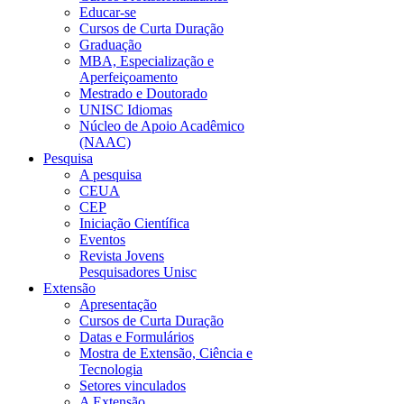
Educar-se
Cursos de Curta Duração
Graduação
MBA, Especialização e
Aperfeiçoamento
Mestrado e Doutorado
UNISC Idiomas
Núcleo de Apoio Acadêmico
(NAAC)
Pesquisa
A pesquisa
CEUA
CEP
Iniciação Científica
Eventos
Revista Jovens
Pesquisadores Unisc
Extensão
Apresentação
Cursos de Curta Duração
Datas e Formulários
Mostra de Extensão, Ciência e
Tecnologia
Setores vinculados
A Extensão