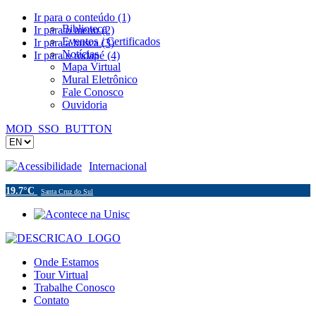
Ir para o conteúdo (1)
Biblioteca
Ir para o menu (2)
Eventos / Certificados
Ir para a busca (3)
Notícias
Ir para o rodapé (4)
Mapa Virtual
Mural Eletrônico
Fale Conosco
Ouvidoria
MOD_SSO_BUTTON
Acessibilidade
Internacional
19.7°C
Santa Cruz do Sul
Onde Estamos
Tour Virtual
Trabalhe Conosco
Contato