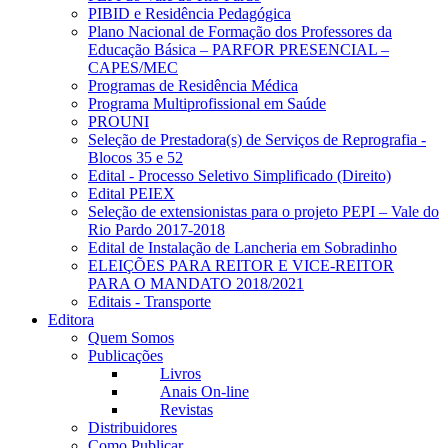
PIBID e Residência Pedagógica
Plano Nacional de Formação dos Professores da
Educação Básica – PARFOR PRESENCIAL –
CAPES/MEC
Programas de Residência Médica
Programa Multiprofissional em Saúde
PROUNI
Seleção de Prestadora(s) de Serviços de Reprografia -
Blocos 35 e 52
Edital - Processo Seletivo Simplificado (Direito)
Edital PEIEX
Seleção de extensionistas para o projeto PEPI – Vale do
Rio Pardo 2017-2018
Edital de Instalação de Lancheria em Sobradinho
ELEIÇÕES PARA REITOR E VICE-REITOR
PARA O MANDATO 2018/2021
Editais - Transporte
Editora
Quem Somos
Publicações
Livros
Anais On-line
Revistas
Distribuidores
Como Publicar