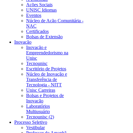
Ações Sociais
UNISC Idiomas
Eventos
Núcleo de Ação Comunitária -
NAC
Certificados
Bolsas de Extensão
Inovação
Inovação e
Empreendedorismo na
Unisc
Tecnounisc
Escritório de Projetos
Núcleo de Inovação e
Transferência de
Tecnologia - NITT
Unisc Carreiras
Bolsas e Projetos de
Inovação
Laboratórios
Multiusuário
Tecnounisc (2)
Processo Seletivo
Vestibular
Professor do Amanhã