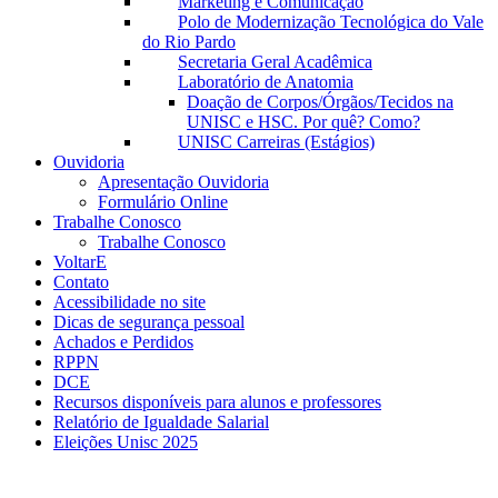
Marketing e Comunicação
Polo de Modernização Tecnológica do Vale
do Rio Pardo
Secretaria Geral Acadêmica
Laboratório de Anatomia
Doação de Corpos/Órgãos/Tecidos na
UNISC e HSC. Por quê? Como?
UNISC Carreiras (Estágios)
Ouvidoria
Apresentação Ouvidoria
Formulário Online
Trabalhe Conosco
Trabalhe Conosco
VoltarE
Contato
Acessibilidade no site
Dicas de segurança pessoal
Achados e Perdidos
RPPN
DCE
Recursos disponíveis para alunos e professores
Relatório de Igualdade Salarial
Eleições Unisc 2025