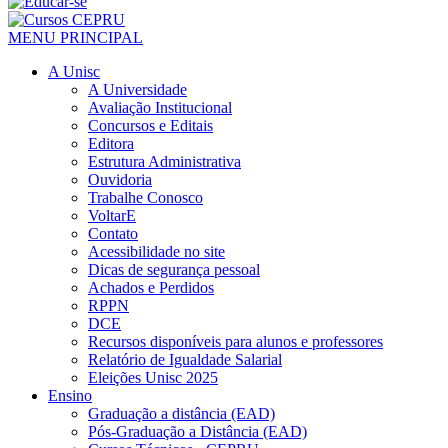
MENU PRINCIPAL
A Unisc
A Universidade
Avaliação Institucional
Concursos e Editais
Editora
Estrutura Administrativa
Ouvidoria
Trabalhe Conosco
VoltarE
Contato
Acessibilidade no site
Dicas de segurança pessoal
Achados e Perdidos
RPPN
DCE
Recursos disponíveis para alunos e professores
Relatório de Igualdade Salarial
Eleições Unisc 2025
Ensino
Graduação a distância (EAD)
Pós-Graduação a Distância (EAD)