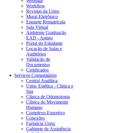
Webmail
Workflow
Revistas da Unisc
Mural Eletrônico
Enquete Rematrícula
Sala Virtual
Ambiente Graduação
EAD - Antigo
Portal do Estudante
Locação de Salas e
Auditórios
Validação de
Documentos
Certificados
Serviços Comunitários
Central Analítica
Unisc Estética - Clínica e
Spa
Clínica de Odontologia
Clínica do Movimento
Humano
Complexo Esportivo
Conexões
Farmácia Unisc
Gabinete de Assistência