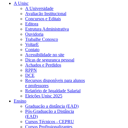
A Unisc
A Universidade
Avaliação Institucional
Concursos e Editais
Editora
Estrutura Administrativa
Ouvidoria
Trabalhe Conosco
VoltarE
Contato
Acessibilidade no site
Dicas de segurança pessoal
Achados e Perdidos
RPPN
DCE
Recursos disponíveis para alunos
e professores
Relatório de Igualdade Salarial
Eleições Unisc 2025
Ensino
Graduação a distância (EAD)
Pós-Graduação a Distância
(EAD)
Cursos Técnicos - CEPRU
Cursos Profissionalizantes