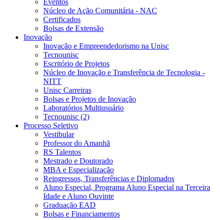
Eventos
Núcleo de Ação Comunitária - NAC
Certificados
Bolsas de Extensão
Inovação
Inovação e Empreendedorismo na Unisc
Tecnounisc
Escritório de Projetos
Núcleo de Inovação e Transferência de Tecnologia -
NITT
Unisc Carreiras
Bolsas e Projetos de Inovação
Laboratórios Multiusuário
Tecnounisc (2)
Processo Seletivo
Vestibular
Professor do Amanhã
RS Talentos
Mestrado e Doutorado
MBA e Especialização
Reingressos, Transferências e Diplomados
Aluno Especial, Programa Aluno Especial na Terceira
Idade e Aluno Ouvinte
Graduação EAD
Bolsas e Financiamentos