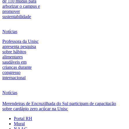
de 110 mudas para
arborizar o campus e
promover
sustentabilidade
Notícias
Professora da Unisc
apresenta pesquisa
sobre hábitos
alimentares
saudáveis em
crianças durante
congresso
internacional
Notícias
Merendeiras de Encruzilhada do Sul participam de capacitação
sobre cardápio zero açúcar na Unisc
Portal RH
Mural
NAAC