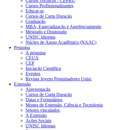
Cursos Técnicos - CEPRU
Cursos Profissionalizantes
Educar-se
Cursos de Curta Duração
Graduação
MBA, Especialização e Aperfeiçoamento
Mestrado e Doutorado
UNISC Idiomas
Núcleo de Apoio Acadêmico (NAAC)
Pesquisa
A pesquisa
CEUA
CEP
Iniciação Científica
Eventos
Revista Jovens Pesquisadores Unisc
Extensão
Apresentação
Cursos de Curta Duração
Datas e Formulários
Mostra de Extensão, Ciência e Tecnologia
Setores vinculados
A Extensão
Ações Sociais
UNISC Idiomas