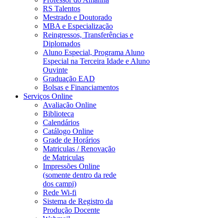
RS Talentos
Mestrado e Doutorado
MBA e Especialização
Reingressos, Transferências e
Diplomados
Aluno Especial, Programa Aluno
Especial na Terceira Idade e Aluno
Ouvinte
Graduação EAD
Bolsas e Financiamentos
Serviços Online
Avaliação Online
Biblioteca
Calendários
Catálogo Online
Grade de Horários
Matriculas / Renovação
de Matriculas
Impressões Online
(somente dentro da rede
dos campi)
Rede Wi-fi
Sistema de Registro da
Produção Docente