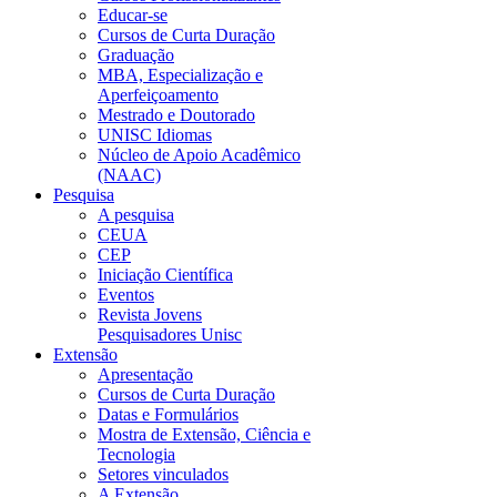
Educar-se
Cursos de Curta Duração
Graduação
MBA, Especialização e
Aperfeiçoamento
Mestrado e Doutorado
UNISC Idiomas
Núcleo de Apoio Acadêmico
(NAAC)
Pesquisa
A pesquisa
CEUA
CEP
Iniciação Científica
Eventos
Revista Jovens
Pesquisadores Unisc
Extensão
Apresentação
Cursos de Curta Duração
Datas e Formulários
Mostra de Extensão, Ciência e
Tecnologia
Setores vinculados
A Extensão