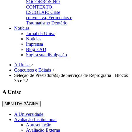
SOCORROS NO
CONTEXTO
ESCOLAR: Crise
convulsiva, Ferimentos e
Traumatismo Dentário
Notícias
Jornal da Unisc
Notícias
Imprensa
Blog EAD
Sugira sua divulgação
A Unisc
>
Concursos e Editais
>
Seleção de Prestadora(s) de Serviços de Reprografia - Blocos
35 e 52
A Unisc
MENU DA PÁGINA
A Universidade
Avaliação Institucional
Apresentação
Avaliação Externa