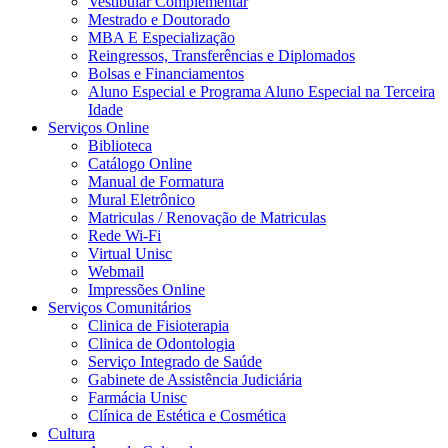
Vestibular Complementar
Mestrado e Doutorado
MBA E Especialização
Reingressos, Transferências e Diplomados
Bolsas e Financiamentos
Aluno Especial e Programa Aluno Especial na Terceira
Idade
Serviços Online
Biblioteca
Catálogo Online
Manual de Formatura
Mural Eletrônico
Matriculas / Renovação de Matriculas
Rede Wi-Fi
Virtual Unisc
Webmail
Impressões Online
Serviços Comunitários
Clinica de Fisioterapia
Clinica de Odontologia
Serviço Integrado de Saúde
Gabinete de Assistência Judiciária
Farmácia Unisc
Clínica de Estética e Cosmética
Cultura