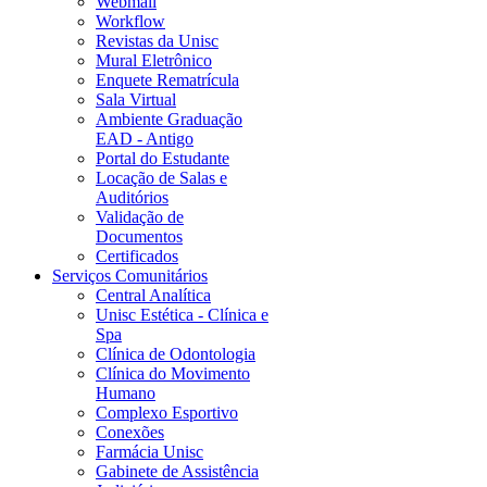
Webmail
Workflow
Revistas da Unisc
Mural Eletrônico
Enquete Rematrícula
Sala Virtual
Ambiente Graduação
EAD - Antigo
Portal do Estudante
Locação de Salas e
Auditórios
Validação de
Documentos
Certificados
Serviços Comunitários
Central Analítica
Unisc Estética - Clínica e
Spa
Clínica de Odontologia
Clínica do Movimento
Humano
Complexo Esportivo
Conexões
Farmácia Unisc
Gabinete de Assistência