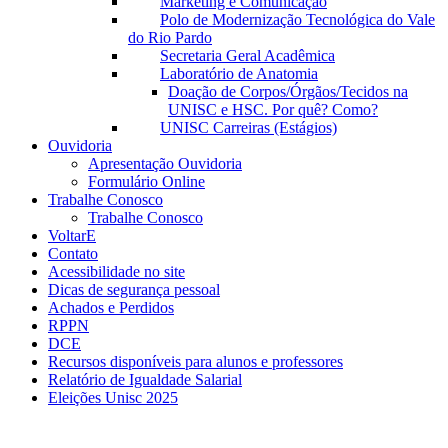
Marketing e Comunicação
Polo de Modernização Tecnológica do Vale
do Rio Pardo
Secretaria Geral Acadêmica
Laboratório de Anatomia
Doação de Corpos/Órgãos/Tecidos na
UNISC e HSC. Por quê? Como?
UNISC Carreiras (Estágios)
Ouvidoria
Apresentação Ouvidoria
Formulário Online
Trabalhe Conosco
Trabalhe Conosco
VoltarE
Contato
Acessibilidade no site
Dicas de segurança pessoal
Achados e Perdidos
RPPN
DCE
Recursos disponíveis para alunos e professores
Relatório de Igualdade Salarial
Eleições Unisc 2025