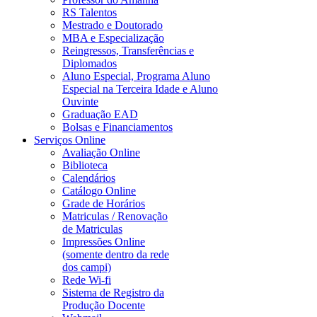
RS Talentos
Mestrado e Doutorado
MBA e Especialização
Reingressos, Transferências e
Diplomados
Aluno Especial, Programa Aluno
Especial na Terceira Idade e Aluno
Ouvinte
Graduação EAD
Bolsas e Financiamentos
Serviços Online
Avaliação Online
Biblioteca
Calendários
Catálogo Online
Grade de Horários
Matriculas / Renovação
de Matriculas
Impressões Online
(somente dentro da rede
dos campi)
Rede Wi-fi
Sistema de Registro da
Produção Docente