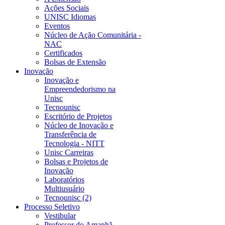
Ações Sociais
UNISC Idiomas
Eventos
Núcleo de Ação Comunitária -
NAC
Certificados
Bolsas de Extensão
Inovação
Inovação e
Empreendedorismo na
Unisc
Tecnounisc
Escritório de Projetos
Núcleo de Inovação e
Transferência de
Tecnologia - NITT
Unisc Carreiras
Bolsas e Projetos de
Inovação
Laboratórios
Multiusuário
Tecnounisc (2)
Processo Seletivo
Vestibular
Professor do Amanhã