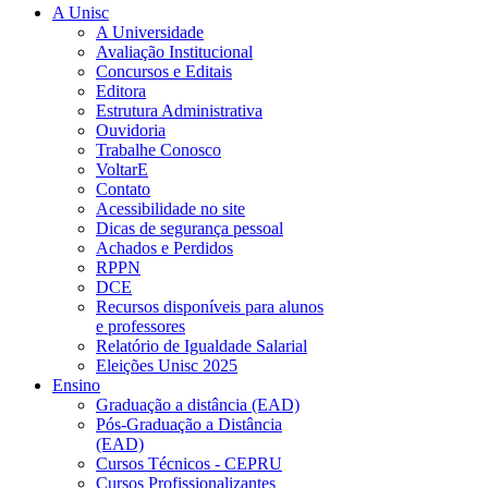
A Unisc
A Universidade
Avaliação Institucional
Concursos e Editais
Editora
Estrutura Administrativa
Ouvidoria
Trabalhe Conosco
VoltarE
Contato
Acessibilidade no site
Dicas de segurança pessoal
Achados e Perdidos
RPPN
DCE
Recursos disponíveis para alunos
e professores
Relatório de Igualdade Salarial
Eleições Unisc 2025
Ensino
Graduação a distância (EAD)
Pós-Graduação a Distância
(EAD)
Cursos Técnicos - CEPRU
Cursos Profissionalizantes