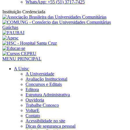
WhatsApp: +55 (51) 3717-7425
Instituição Credenciada
MENU PRINCIPAL
A Unisc
A Universidade
Avaliação Institucional
Concursos e Editais
Editora
Estrutura Administrativa
Ouvidoria
Trabalhe Conosco
VoltarE
Contato
Acessibilidade no site
Dicas de segurança pessoal