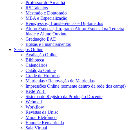
Professor do Amanhã
RS Talentos
Mestrado e Doutorado
MBA e Especialização
Reingressos, Transferências e Diplomados
Aluno Especial, Programa Aluno Especial na Terceira
Idade e Aluno Ouvinte
Graduação EAD
Bolsas e Financiamentos
Serviços Online
Avaliação Online
Biblioteca
Calendários
Catálogo Online
Grade de Horários
Matriculas / Renovação de Matriculas
Impressões Online (somente dentro da rede dos campi)
Rede Wi-fi
Sistema de Registro da Produção Docente
Webmail
Workflow
Revistas da Unisc
Mural Eletrônico
Enquete Rematrícula
Sala Virtual