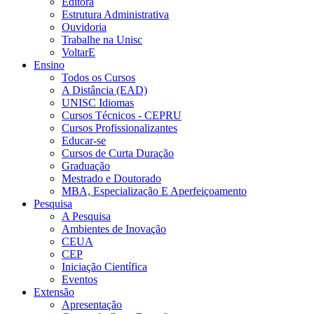
Editora
Estrutura Administrativa
Ouvidoria
Trabalhe na Unisc
VoltarE
Ensino
Todos os Cursos
A Distância (EAD)
UNISC Idiomas
Cursos Técnicos - CEPRU
Cursos Profissionalizantes
Educar-se
Cursos de Curta Duração
Graduação
Mestrado e Doutorado
MBA, Especialização E Aperfeiçoamento
Pesquisa
A Pesquisa
Ambientes de Inovação
CEUA
CEP
Iniciação Científica
Eventos
Extensão
Apresentação