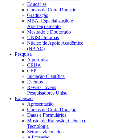
Educar-se
Cursos de Curta Duração
Graduação
MBA, Especialização e
Aperfeiçoamento
Mestrado e Doutorado
UNISC Idiomas
Núcleo de Apoio Acadêmico
(NAAC)
Pesquisa
A pesquisa
CEUA
CEP
Iniciação Científica
Eventos
Revista Jovens
Pesquisadores Unisc
Extensão
Apresentação
Cursos de Curta Duração
Datas e Formulários
Mostra de Extensão, Ciência e
Tecnologia
Setores vinculados
A Extensão