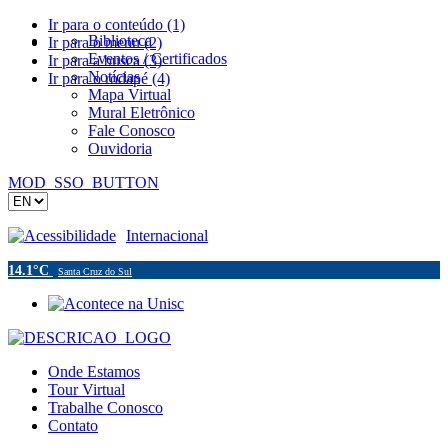
Ir para o conteúdo (1)
Biblioteca
Ir para o menu (2)
Eventos / Certificados
Ir para a busca (3)
Notícias
Ir para o rodapé (4)
Mapa Virtual
Mural Eletrônico
Fale Conosco
Ouvidoria
MOD_SSO_BUTTON
Acessibilidade
Internacional
14.1°C
Santa Cruz do Sul
Onde Estamos
Tour Virtual
Trabalhe Conosco
Contato