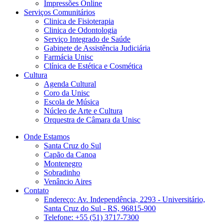
Impressões Online
Serviços Comunitários
Clinica de Fisioterapia
Clinica de Odontologia
Serviço Integrado de Saúde
Gabinete de Assistência Judiciária
Farmácia Unisc
Clínica de Estética e Cosmética
Cultura
Agenda Cultural
Coro da Unisc
Escola de Música
Núcleo de Arte e Cultura
Orquestra de Câmara da Unisc
Onde Estamos
Santa Cruz do Sul
Capão da Canoa
Montenegro
Sobradinho
Venâncio Aires
Contato
Endereço: Av. Independência, 2293 - Universitário,
Santa Cruz do Sul - RS, 96815-900
Telefone: +55 (51) 3717-7300