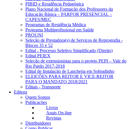
PIBID e Residência Pedagógica
Plano Nacional de Formação dos Professores da
Educação Básica – PARFOR PRESENCIAL –
CAPES/MEC
Programas de Residência Médica
Programa Multiprofissional em Saúde
PROUNI
Seleção de Prestadora(s) de Serviços de Reprografia -
Blocos 35 e 52
Edital - Processo Seletivo Simplificado (Direito)
Edital PEIEX
Seleção de extensionistas para o projeto PEPI – Vale do
Rio Pardo 2017-2018
Edital de Instalação de Lancheria em Sobradinho
ELEIÇÕES PARA REITOR E VICE-REITOR
PARA O MANDATO 2018/2021
Editais - Transporte
Editora
Quem Somos
Publicações
Livros
Anais On-line
Revistas
Distribuidores
Como Publicar