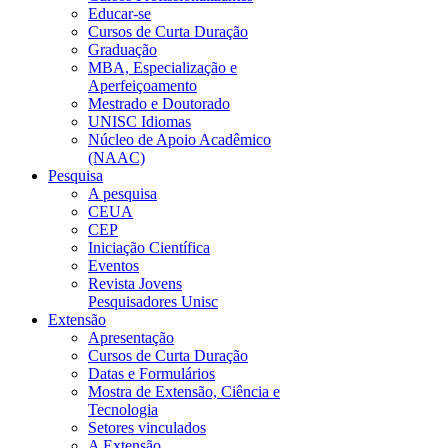
Educar-se
Cursos de Curta Duração
Graduação
MBA, Especialização e
Aperfeiçoamento
Mestrado e Doutorado
UNISC Idiomas
Núcleo de Apoio Acadêmico
(NAAC)
Pesquisa
A pesquisa
CEUA
CEP
Iniciação Científica
Eventos
Revista Jovens
Pesquisadores Unisc
Extensão
Apresentação
Cursos de Curta Duração
Datas e Formulários
Mostra de Extensão, Ciência e
Tecnologia
Setores vinculados
A Extensão