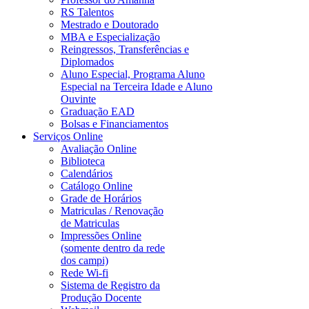
RS Talentos
Mestrado e Doutorado
MBA e Especialização
Reingressos, Transferências e
Diplomados
Aluno Especial, Programa Aluno
Especial na Terceira Idade e Aluno
Ouvinte
Graduação EAD
Bolsas e Financiamentos
Serviços Online
Avaliação Online
Biblioteca
Calendários
Catálogo Online
Grade de Horários
Matriculas / Renovação
de Matriculas
Impressões Online
(somente dentro da rede
dos campi)
Rede Wi-fi
Sistema de Registro da
Produção Docente