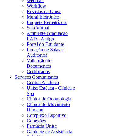
Webmail
Workflow
Revistas da Unisc
Mural Eletrônico
Enquete Rematrícula
Sala Virtual
Ambiente Graduação
EAD - Antigo
Portal do Estudante
Locação de Salas e
Auditórios
Validação de
Documentos
Certificados
Serviços Comunitários
Central Analítica
Unisc Estética - Clínica e
Spa
Clínica de Odontologia
Clínica do Movimento
Humano
Complexo Esportivo
Conexões
Farmácia Unisc
Gabinete de Assistência