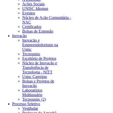
Ações Sociais
UNISC Idiomas
Eventos
Núcleo de Ação Comunitária -
NAC
Certificados
Bolsas de Extensão
Inovação
Inovação e
Empreendedorismo na
Unisc
Tecnounisc
Escritório de Projetos
Núcleo de Inovação e
Transferência de
Tecnologia - NITT
Unisc Carreiras
Bolsas e Projetos de
Inovação
Laboratórios
Multiusuário
Tecnounisc (2)
Processo Seletivo
Vestibular
Professor do Amanhã