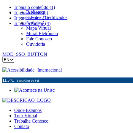
Ir para o conteúdo (1)
Biblioteca
Ir para o menu (2)
Eventos / Certificados
Ir para a busca (3)
Notícias
Ir para o rodapé (4)
Mapa Virtual
Mural Eletrônico
Fale Conosco
Ouvidoria
MOD_SSO_BUTTON
Acessibilidade
Internacional
11.5°C
Santa Cruz do Sul
Onde Estamos
Tour Virtual
Trabalhe Conosco
Contato