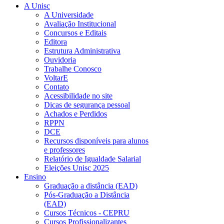
A Unisc
A Universidade
Avaliação Institucional
Concursos e Editais
Editora
Estrutura Administrativa
Ouvidoria
Trabalhe Conosco
VoltarE
Contato
Acessibilidade no site
Dicas de segurança pessoal
Achados e Perdidos
RPPN
DCE
Recursos disponíveis para alunos
e professores
Relatório de Igualdade Salarial
Eleições Unisc 2025
Ensino
Graduação a distância (EAD)
Pós-Graduação a Distância
(EAD)
Cursos Técnicos - CEPRU
Cursos Profissionalizantes