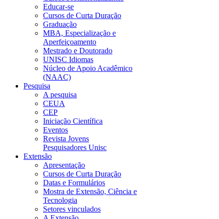
Educar-se
Cursos de Curta Duração
Graduação
MBA, Especialização e
Aperfeiçoamento
Mestrado e Doutorado
UNISC Idiomas
Núcleo de Apoio Acadêmico
(NAAC)
Pesquisa
A pesquisa
CEUA
CEP
Iniciação Científica
Eventos
Revista Jovens
Pesquisadores Unisc
Extensão
Apresentação
Cursos de Curta Duração
Datas e Formulários
Mostra de Extensão, Ciência e
Tecnologia
Setores vinculados
A Extensão