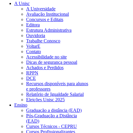
A Unisc
A Universidade
Avaliação Institucional
Concursos e Editais
Editora
Estrutura Administrativa
Ouvidoria
Trabalhe Conosco
VoltarE
Contato
Acessibilidade no site
Dicas de segurança pessoal
Achados e Perdidos
RPPN
DCE
Recursos disponíveis para alunos
e professores
Relatório de Igualdade Salarial
Eleições Unisc 2025
Ensino
Graduação a distância (EAD)
Pós-Graduação a Distância
(EAD)
Cursos Técnicos - CEPRU
Cursos Profissionalizantes