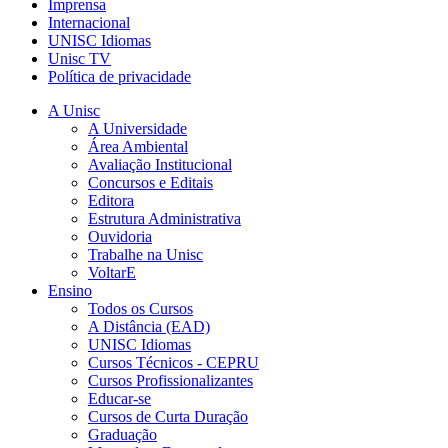
Imprensa
Internacional
UNISC Idiomas
Unisc TV
Política de privacidade
A Unisc
A Universidade
Área Ambiental
Avaliação Institucional
Concursos e Editais
Editora
Estrutura Administrativa
Ouvidoria
Trabalhe na Unisc
VoltarE
Ensino
Todos os Cursos
A Distância (EAD)
UNISC Idiomas
Cursos Técnicos - CEPRU
Cursos Profissionalizantes
Educar-se
Cursos de Curta Duração
Graduação