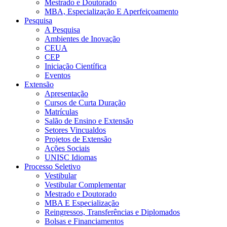
Mestrado e Doutorado
MBA, Especialização E Aperfeiçoamento
Pesquisa
A Pesquisa
Ambientes de Inovação
CEUA
CEP
Iniciação Científica
Eventos
Extensão
Apresentação
Cursos de Curta Duração
Matrículas
Salão de Ensino e Extensão
Setores Vincualdos
Projetos de Extensão
Ações Sociais
UNISC Idiomas
Processo Seletivo
Vestibular
Vestibular Complementar
Mestrado e Doutorado
MBA E Especialização
Reingressos, Transferências e Diplomados
Bolsas e Financiamentos