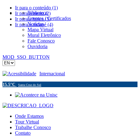
Ir para o conteúdo (1)
Biblioteca
Ir para o menu (2)
Eventos / Certificados
Ir para a busca (3)
Notícias
Ir para o rodapé (4)
Mapa Virtual
Mural Eletrônico
Fale Conosco
Ouvidoria
MOD_SSO_BUTTON
Acessibilidade
Internacional
15.5°C
Santa Cruz do Sul
Onde Estamos
Tour Virtual
Trabalhe Conosco
Contato