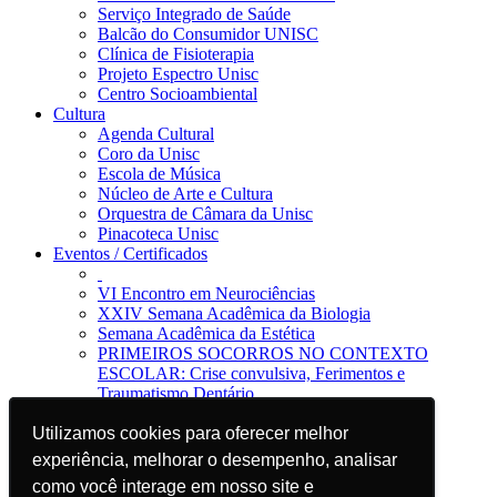
Serviço Integrado de Saúde
Balcão do Consumidor UNISC
Clínica de Fisioterapia
Projeto Espectro Unisc
Centro Socioambiental
Cultura
Agenda Cultural
Coro da Unisc
Escola de Música
Núcleo de Arte e Cultura
Orquestra de Câmara da Unisc
Pinacoteca Unisc
Eventos / Certificados
VI Encontro em Neurociências
XXIV Semana Acadêmica da Biologia
Semana Acadêmica da Estética
PRIMEIROS SOCORROS NO CONTEXTO
ESCOLAR: Crise convulsiva, Ferimentos e
Traumatismo Dentário
Notícias
Utilizamos cookies para oferecer melhor
Utilizamos cookies para oferecer melhor
Jornal da Unisc
Notícias
experiência, melhorar o desempenho, analisar
experiência, melhorar o desempenho, analisar
Imprensa
como você interage em nosso site e
como você interage em nosso site e
Blog EAD