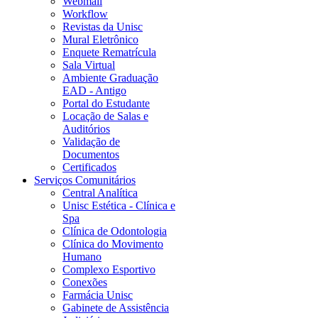
Webmail
Workflow
Revistas da Unisc
Mural Eletrônico
Enquete Rematrícula
Sala Virtual
Ambiente Graduação
EAD - Antigo
Portal do Estudante
Locação de Salas e
Auditórios
Validação de
Documentos
Certificados
Serviços Comunitários
Central Analítica
Unisc Estética - Clínica e
Spa
Clínica de Odontologia
Clínica do Movimento
Humano
Complexo Esportivo
Conexões
Farmácia Unisc
Gabinete de Assistência