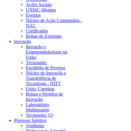
Ações Sociais
UNISC Idiomas
Eventos
Núcleo de Ação Comunitária -
NAC
Certificados
Bolsas de Extensão
Inovação
Inovação e
Empreendedorismo na
Unisc
Tecnounisc
Escritório de Projetos
Núcleo de Inovação e
Transferência de
Tecnologia - NITT
Unisc Carreiras
Bolsas e Projetos de
Inovação
Laboratórios
Multiusuário
Tecnounisc (2)
Processo Seletivo
Vestibular
Professor do Amanhã