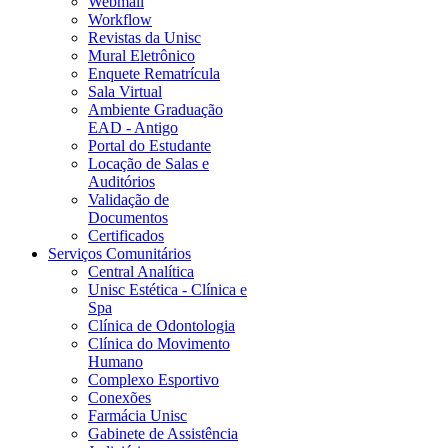
Webmail
Workflow
Revistas da Unisc
Mural Eletrônico
Enquete Rematrícula
Sala Virtual
Ambiente Graduação
EAD - Antigo
Portal do Estudante
Locação de Salas e
Auditórios
Validação de
Documentos
Certificados
Serviços Comunitários
Central Analítica
Unisc Estética - Clínica e
Spa
Clínica de Odontologia
Clínica do Movimento
Humano
Complexo Esportivo
Conexões
Farmácia Unisc
Gabinete de Assistência