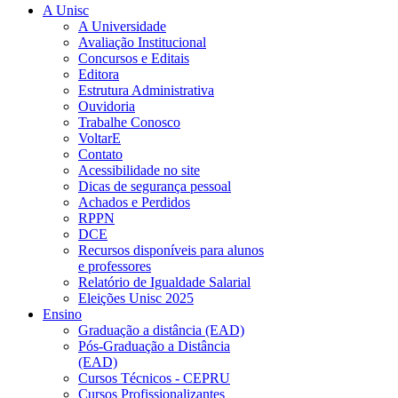
A Unisc
A Universidade
Avaliação Institucional
Concursos e Editais
Editora
Estrutura Administrativa
Ouvidoria
Trabalhe Conosco
VoltarE
Contato
Acessibilidade no site
Dicas de segurança pessoal
Achados e Perdidos
RPPN
DCE
Recursos disponíveis para alunos
e professores
Relatório de Igualdade Salarial
Eleições Unisc 2025
Ensino
Graduação a distância (EAD)
Pós-Graduação a Distância
(EAD)
Cursos Técnicos - CEPRU
Cursos Profissionalizantes