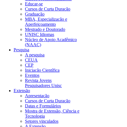
Educar-se
Cursos de Curta Duração
Graduação
MBA, Especialização e
Aperfeiçoamento
Mestrado e Doutorado
UNISC Idiomas
Núcleo de Apoio Acadêmico
(NAAC)
Pesquisa
A pesquisa
CEUA
CEP
Iniciação Científica
Eventos
Revista Jovens
Pesquisadores Unisc
Extensão
Apresentação
Cursos de Curta Duração
Datas e Formulários
Mostra de Extensão, Ciência e
Tecnologia
Setores vinculados
A Extensão