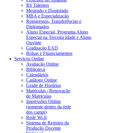
RS Talentos
Mestrado e Doutorado
MBA e Especialização
Reingressos, Transferências e
Diplomados
Aluno Especial, Programa Aluno
Especial na Terceira Idade e Aluno
Ouvinte
Graduação EAD
Bolsas e Financiamentos
Serviços Online
Avaliação Online
Biblioteca
Calendários
Catálogo Online
Grade de Horários
Matriculas / Renovação
de Matriculas
Impressões Online
(somente dentro da rede
dos campi)
Rede Wi-fi
Sistema de Registro da
Produção Docente