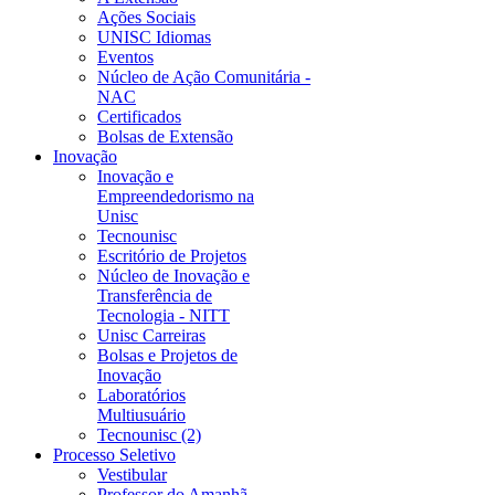
Ações Sociais
UNISC Idiomas
Eventos
Núcleo de Ação Comunitária -
NAC
Certificados
Bolsas de Extensão
Inovação
Inovação e
Empreendedorismo na
Unisc
Tecnounisc
Escritório de Projetos
Núcleo de Inovação e
Transferência de
Tecnologia - NITT
Unisc Carreiras
Bolsas e Projetos de
Inovação
Laboratórios
Multiusuário
Tecnounisc (2)
Processo Seletivo
Vestibular
Professor do Amanhã