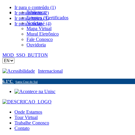
Ir para o conteúdo (1)
Biblioteca
Ir para o menu (2)
Eventos / Certificados
Ir para a busca (3)
Notícias
Ir para o rodapé (4)
Mapa Virtual
Mural Eletrônico
Fale Conosco
Ouvidoria
MOD_SSO_BUTTON
Acessibilidade
Internacional
6.1°C
Santa Cruz do Sul
Onde Estamos
Tour Virtual
Trabalhe Conosco
Contato