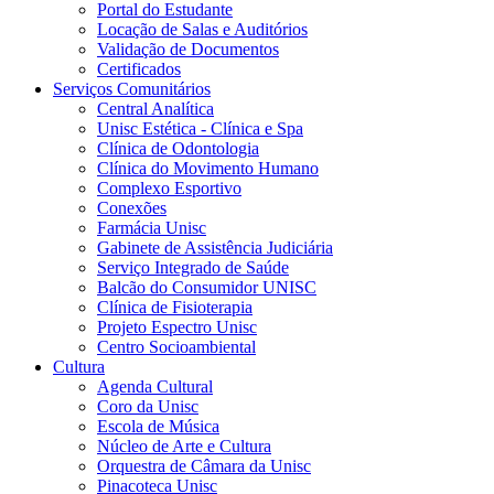
Portal do Estudante
Locação de Salas e Auditórios
Validação de Documentos
Certificados
Serviços Comunitários
Central Analítica
Unisc Estética - Clínica e Spa
Clínica de Odontologia
Clínica do Movimento Humano
Complexo Esportivo
Conexões
Farmácia Unisc
Gabinete de Assistência Judiciária
Serviço Integrado de Saúde
Balcão do Consumidor UNISC
Clínica de Fisioterapia
Projeto Espectro Unisc
Centro Socioambiental
Cultura
Agenda Cultural
Coro da Unisc
Escola de Música
Núcleo de Arte e Cultura
Orquestra de Câmara da Unisc
Pinacoteca Unisc