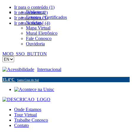
Ir para o conteúdo (1)
Biblioteca
Ir para o menu (2)
Eventos / Certificados
Ir para a busca (3)
Notícias
Ir para o rodapé (4)
Mapa Virtual
Mural Eletrônico
Fale Conosco
Ouvidoria
MOD_SSO_BUTTON
Acessibilidade
Internacional
15.4°C
Santa Cruz do Sul
Onde Estamos
Tour Virtual
Trabalhe Conosco
Contato