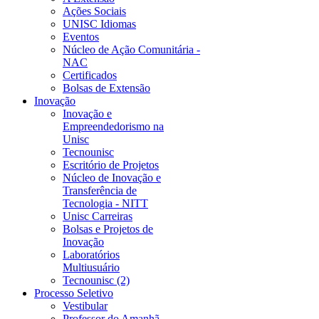
Ações Sociais
UNISC Idiomas
Eventos
Núcleo de Ação Comunitária -
NAC
Certificados
Bolsas de Extensão
Inovação
Inovação e
Empreendedorismo na
Unisc
Tecnounisc
Escritório de Projetos
Núcleo de Inovação e
Transferência de
Tecnologia - NITT
Unisc Carreiras
Bolsas e Projetos de
Inovação
Laboratórios
Multiusuário
Tecnounisc (2)
Processo Seletivo
Vestibular
Professor do Amanhã