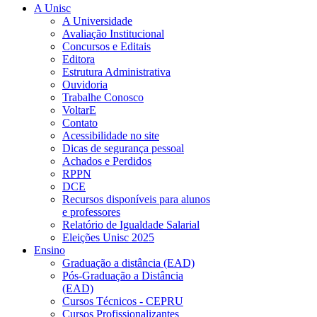
A Unisc
A Universidade
Avaliação Institucional
Concursos e Editais
Editora
Estrutura Administrativa
Ouvidoria
Trabalhe Conosco
VoltarE
Contato
Acessibilidade no site
Dicas de segurança pessoal
Achados e Perdidos
RPPN
DCE
Recursos disponíveis para alunos
e professores
Relatório de Igualdade Salarial
Eleições Unisc 2025
Ensino
Graduação a distância (EAD)
Pós-Graduação a Distância
(EAD)
Cursos Técnicos - CEPRU
Cursos Profissionalizantes