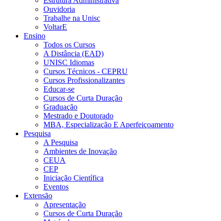
Estrutura Administrativa
Ouvidoria
Trabalhe na Unisc
VoltarE
Ensino
Todos os Cursos
A Distância (EAD)
UNISC Idiomas
Cursos Técnicos - CEPRU
Cursos Profissionalizantes
Educar-se
Cursos de Curta Duração
Graduação
Mestrado e Doutorado
MBA, Especialização E Aperfeiçoamento
Pesquisa
A Pesquisa
Ambientes de Inovação
CEUA
CEP
Iniciação Científica
Eventos
Extensão
Apresentação
Cursos de Curta Duração