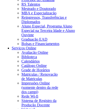
RS Talentos
Mestrado e Doutorado
MBA e Especialização
Reingressos, Transferências e
Diplomados
Aluno Especial, Programa Aluno
Especial na Terceira Idade e Aluno
Ouvinte
Graduação EAD
Bolsas e Financiamentos
Serviços Online
Avaliação Online
Biblioteca
Calendários
Catálogo Online
Grade de Horários
Matriculas / Renovação
de Matriculas
Impressões Online
(somente dentro da rede
dos campi)
Rede Wi-fi
Sistema de Registro da
Produção Docente