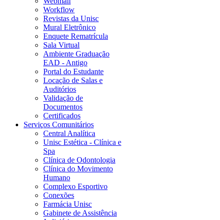
Webmail
Workflow
Revistas da Unisc
Mural Eletrônico
Enquete Rematrícula
Sala Virtual
Ambiente Graduação
EAD - Antigo
Portal do Estudante
Locação de Salas e
Auditórios
Validação de
Documentos
Certificados
Serviços Comunitários
Central Analítica
Unisc Estética - Clínica e
Spa
Clínica de Odontologia
Clínica do Movimento
Humano
Complexo Esportivo
Conexões
Farmácia Unisc
Gabinete de Assistência