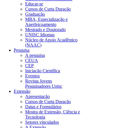
Educar-se
Cursos de Curta Duração
Graduação
MBA, Especialização e
Aperfeiçoamento
Mestrado e Doutorado
UNISC Idiomas
Núcleo de Apoio Acadêmico
(NAAC)
Pesquisa
A pesquisa
CEUA
CEP
Iniciação Científica
Eventos
Revista Jovens
Pesquisadores Unisc
Extensão
Apresentação
Cursos de Curta Duração
Datas e Formulários
Mostra de Extensão, Ciência e
Tecnologia
Setores vinculados
A Extensão