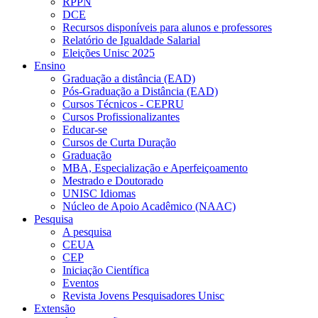
RPPN
DCE
Recursos disponíveis para alunos e professores
Relatório de Igualdade Salarial
Eleições Unisc 2025
Ensino
Graduação a distância (EAD)
Pós-Graduação a Distância (EAD)
Cursos Técnicos - CEPRU
Cursos Profissionalizantes
Educar-se
Cursos de Curta Duração
Graduação
MBA, Especialização e Aperfeiçoamento
Mestrado e Doutorado
UNISC Idiomas
Núcleo de Apoio Acadêmico (NAAC)
Pesquisa
A pesquisa
CEUA
CEP
Iniciação Científica
Eventos
Revista Jovens Pesquisadores Unisc
Extensão