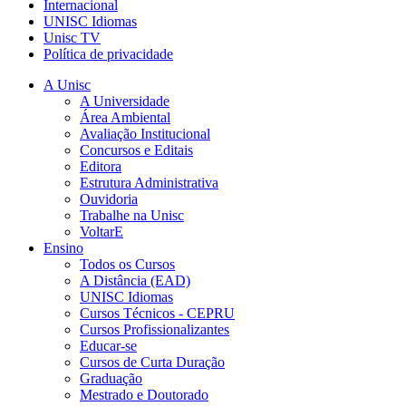
Internacional
UNISC Idiomas
Unisc TV
Política de privacidade
A Unisc
A Universidade
Área Ambiental
Avaliação Institucional
Concursos e Editais
Editora
Estrutura Administrativa
Ouvidoria
Trabalhe na Unisc
VoltarE
Ensino
Todos os Cursos
A Distância (EAD)
UNISC Idiomas
Cursos Técnicos - CEPRU
Cursos Profissionalizantes
Educar-se
Cursos de Curta Duração
Graduação
Mestrado e Doutorado