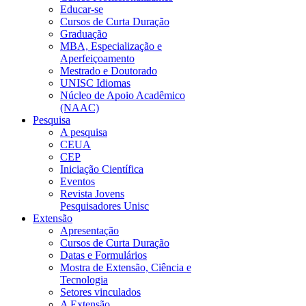
Educar-se
Cursos de Curta Duração
Graduação
MBA, Especialização e
Aperfeiçoamento
Mestrado e Doutorado
UNISC Idiomas
Núcleo de Apoio Acadêmico
(NAAC)
Pesquisa
A pesquisa
CEUA
CEP
Iniciação Científica
Eventos
Revista Jovens
Pesquisadores Unisc
Extensão
Apresentação
Cursos de Curta Duração
Datas e Formulários
Mostra de Extensão, Ciência e
Tecnologia
Setores vinculados
A Extensão