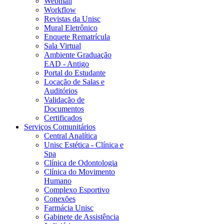
Webmail
Workflow
Revistas da Unisc
Mural Eletrônico
Enquete Rematrícula
Sala Virtual
Ambiente Graduação
EAD - Antigo
Portal do Estudante
Locação de Salas e
Auditórios
Validação de
Documentos
Certificados
Serviços Comunitários
Central Analítica
Unisc Estética - Clínica e
Spa
Clínica de Odontologia
Clínica do Movimento
Humano
Complexo Esportivo
Conexões
Farmácia Unisc
Gabinete de Assistência