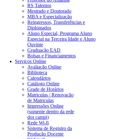
RS Talentos
Mestrado e Doutorado
MBA e Especialização
Reingressos, Transferências e
Diplomados
Aluno Especial, Programa Aluno
Especial na Terceira Idade e Aluno
Ouvinte
Graduação EAD
Bolsas e Financiamentos
Serviços Online
Avaliação Online
Biblioteca
Calendários
Catálogo Online
Grade de Horários
Matriculas / Renovação
de Matriculas
Impressões Online
(somente dentro da rede
dos campi)
Rede Wi-fi
Sistema de Registro da
Produção Docente