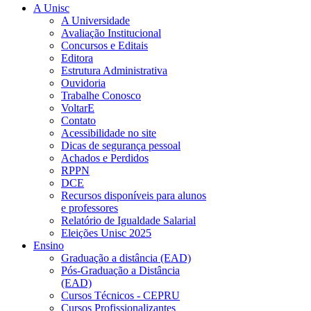
A Unisc
A Universidade
Avaliação Institucional
Concursos e Editais
Editora
Estrutura Administrativa
Ouvidoria
Trabalhe Conosco
VoltarE
Contato
Acessibilidade no site
Dicas de segurança pessoal
Achados e Perdidos
RPPN
DCE
Recursos disponíveis para alunos
e professores
Relatório de Igualdade Salarial
Eleições Unisc 2025
Ensino
Graduação a distância (EAD)
Pós-Graduação a Distância
(EAD)
Cursos Técnicos - CEPRU
Cursos Profissionalizantes