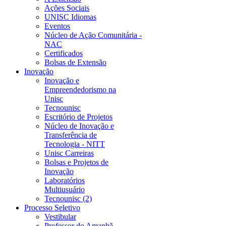
Ações Sociais
UNISC Idiomas
Eventos
Núcleo de Ação Comunitária -
NAC
Certificados
Bolsas de Extensão
Inovação
Inovação e
Empreendedorismo na
Unisc
Tecnounisc
Escritório de Projetos
Núcleo de Inovação e
Transferência de
Tecnologia - NITT
Unisc Carreiras
Bolsas e Projetos de
Inovação
Laboratórios
Multiusuário
Tecnounisc (2)
Processo Seletivo
Vestibular
Professor do Amanhã