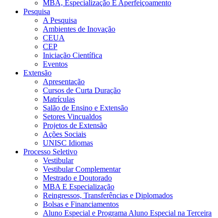
MBA, Especialização E Aperfeiçoamento
Pesquisa
A Pesquisa
Ambientes de Inovação
CEUA
CEP
Iniciação Científica
Eventos
Extensão
Apresentação
Cursos de Curta Duração
Matrículas
Salão de Ensino e Extensão
Setores Vincualdos
Projetos de Extensão
Ações Sociais
UNISC Idiomas
Processo Seletivo
Vestibular
Vestibular Complementar
Mestrado e Doutorado
MBA E Especialização
Reingressos, Transferências e Diplomados
Bolsas e Financiamentos
Aluno Especial e Programa Aluno Especial na Terceira