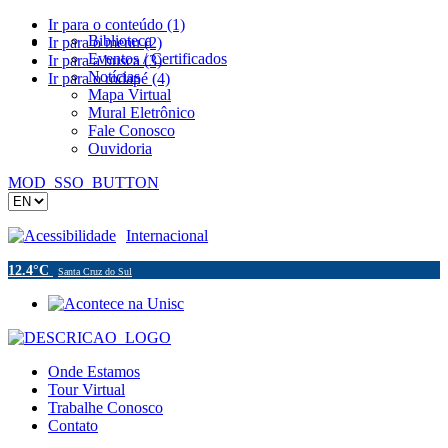
Ir para o conteúdo (1)
Biblioteca
Ir para o menu (2)
Eventos / Certificados
Ir para a busca (3)
Notícias
Ir para o rodapé (4)
Mapa Virtual
Mural Eletrônico
Fale Conosco
Ouvidoria
MOD_SSO_BUTTON
Acessibilidade
Internacional
12.4°C
Santa Cruz do Sul
Onde Estamos
Tour Virtual
Trabalhe Conosco
Contato