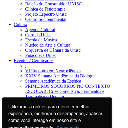
Balcão do Consumidor UNISC
Clínica de Fisioterapia
Projeto Espectro Unisc
Centro Socioambiental
Cultura
Agenda Cultural
Coro da Unisc
Escola de Música
Núcleo de Arte e Cultura
Orquestra de Câmara da Unisc
Pinacoteca Unisc
Eventos / Certificados
VI Encontro em Neurociências
XXIV Semana Acadêmica da Biologia
Semana Acadêmica da Estética
PRIMEIROS SOCORROS NO CONTEXTO
ESCOLAR: Crise convulsiva, Ferimentos e
Traumatismo Dentário
Notícias
Utilizamos cookies para oferecer melhor
Utilizamos cookies para oferecer melhor
Jornal da Unisc
Notícias
experiência, melhorar o desempenho, analisar
experiência, melhorar o desempenho, analisar
Imprensa
como você interage em nosso site e
como você interage em nosso site e
Blog EAD
Sugira sua divulgação