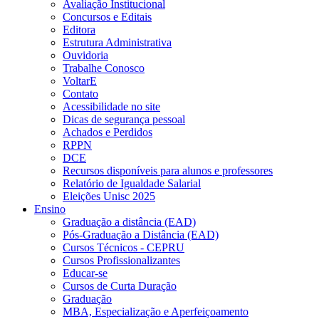
Avaliação Institucional
Concursos e Editais
Editora
Estrutura Administrativa
Ouvidoria
Trabalhe Conosco
VoltarE
Contato
Acessibilidade no site
Dicas de segurança pessoal
Achados e Perdidos
RPPN
DCE
Recursos disponíveis para alunos e professores
Relatório de Igualdade Salarial
Eleições Unisc 2025
Ensino
Graduação a distância (EAD)
Pós-Graduação a Distância (EAD)
Cursos Técnicos - CEPRU
Cursos Profissionalizantes
Educar-se
Cursos de Curta Duração
Graduação
MBA, Especialização e Aperfeiçoamento