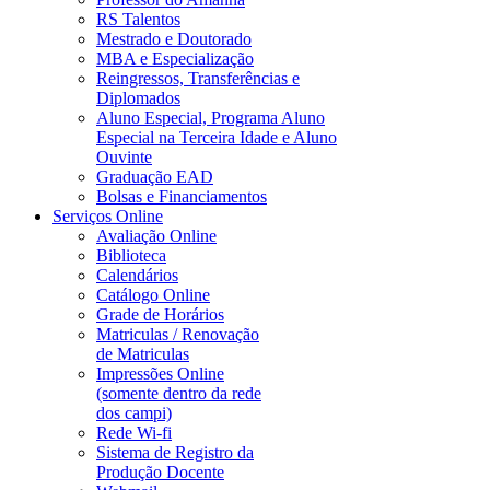
RS Talentos
Mestrado e Doutorado
MBA e Especialização
Reingressos, Transferências e
Diplomados
Aluno Especial, Programa Aluno
Especial na Terceira Idade e Aluno
Ouvinte
Graduação EAD
Bolsas e Financiamentos
Serviços Online
Avaliação Online
Biblioteca
Calendários
Catálogo Online
Grade de Horários
Matriculas / Renovação
de Matriculas
Impressões Online
(somente dentro da rede
dos campi)
Rede Wi-fi
Sistema de Registro da
Produção Docente