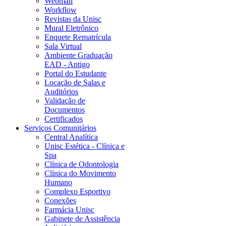
Webmail
Workflow
Revistas da Unisc
Mural Eletrônico
Enquete Rematrícula
Sala Virtual
Ambiente Graduação
EAD - Antigo
Portal do Estudante
Locação de Salas e
Auditórios
Validação de
Documentos
Certificados
Serviços Comunitários
Central Analítica
Unisc Estética - Clínica e
Spa
Clínica de Odontologia
Clínica do Movimento
Humano
Complexo Esportivo
Conexões
Farmácia Unisc
Gabinete de Assistência