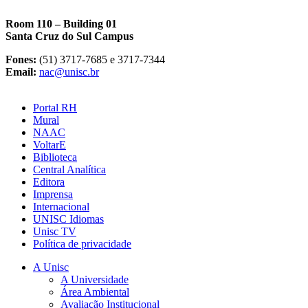
Room 110 – Building 01
Santa Cruz do Sul Campus
Fones:
(51) 3717-7685 e 3717-7344
Email:
nac@unisc.br
Portal RH
Mural
NAAC
VoltarE
Biblioteca
Central Analítica
Editora
Imprensa
Internacional
UNISC Idiomas
Unisc TV
Política de privacidade
A Unisc
A Universidade
Área Ambiental
Avaliação Institucional