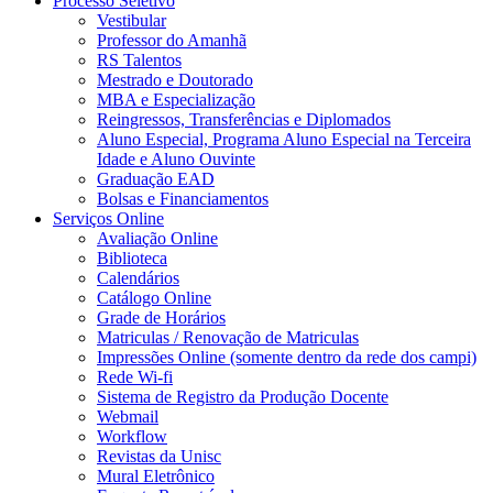
Processo Seletivo
Vestibular
Professor do Amanhã
RS Talentos
Mestrado e Doutorado
MBA e Especialização
Reingressos, Transferências e Diplomados
Aluno Especial, Programa Aluno Especial na Terceira
Idade e Aluno Ouvinte
Graduação EAD
Bolsas e Financiamentos
Serviços Online
Avaliação Online
Biblioteca
Calendários
Catálogo Online
Grade de Horários
Matriculas / Renovação de Matriculas
Impressões Online (somente dentro da rede dos campi)
Rede Wi-fi
Sistema de Registro da Produção Docente
Webmail
Workflow
Revistas da Unisc
Mural Eletrônico