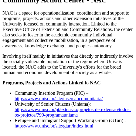
Community Action Center - NAC
NAC is a space for operationalization, coordination and support to
programs, projects, actions and other extension initiatives of the
University focused on community interaction. Linked to the
Executive Office of Extension and Community Relations, the center
also seeks to foster in the academic community individual
engagement and collective mobilization, in a perspective of
awareness, knowledge exchange, and people's autonomy.
Involving itself mainly in initiatives that directly or indirectly involve
the socially vulnerable population of the region where Unisc is
located, the NAC adds to the University's efforts for the broad
human and economic development of society as a whole.
Programs, Projects and Actions Linked to NAC
Community Insertion Program (PIC) –
https://www.unisc.br/site/insercaocomunitaria/
University of Senior Citizens (Uniama):
https://www.unisc.br/pt/extensao/projetos-de-extensao/todos-
os-projetos/799-programauniama
Refugee and Immigrant Support Working Group (GTari) -
https://www.unisc.br/site/gtari/index.html