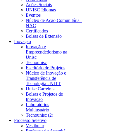
Ações Sociais
UNISC Idiomas
Eventos
Núcleo de Ação Comunitária -
NAC
Certificados
Bolsas de Extensão
Inovação
Inovação e
Empreendedorismo na
Unisc
Tecnounisc
Escritório de Projetos
Núcleo de Inovação e
Transferência de
Tecnologia - NITT
Unisc Carreiras
Bolsas e Projetos de
Inovação
Laboratórios
Multiusuário
Tecnounisc (2)
Processo Seletivo
Vestibular
Professor do Amanhã