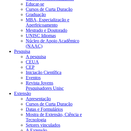
Educar-se
Cursos de Curta Duração
Graduação
MBA, Especialização e
Aperfeiçoamento
Mestrado e Doutorado
UNISC Idiomas
Núcleo de Apoio Acadêmico
(NAAC)
Pesquisa
A pesquisa
CEUA
CEP
Iniciação Científica
Eventos
Revista Jovens
Pesquisadores Unisc
Extensão
Apresentação
Cursos de Curta Duração
Datas e Formulários
Mostra de Extensão, Ciência e
Tecnologia
Setores vinculados
A Extensão