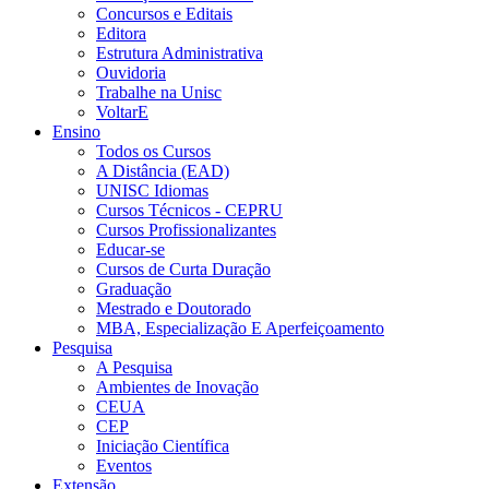
Concursos e Editais
Editora
Estrutura Administrativa
Ouvidoria
Trabalhe na Unisc
VoltarE
Ensino
Todos os Cursos
A Distância (EAD)
UNISC Idiomas
Cursos Técnicos - CEPRU
Cursos Profissionalizantes
Educar-se
Cursos de Curta Duração
Graduação
Mestrado e Doutorado
MBA, Especialização E Aperfeiçoamento
Pesquisa
A Pesquisa
Ambientes de Inovação
CEUA
CEP
Iniciação Científica
Eventos
Extensão