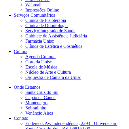
Webmail
Impressões Online
Serviços Comunitários
Clinica de Fisioterapia
Clinica de Odontologia
Serviço Integrado de Saúde
Gabinete de Assistência Judiciária
Farmácia Unisc
Clínica de Estética e Cosmética
Cultura
Agenda Cultural
Coro da Unisc
Escola de Música
Núcleo de Arte e Cultura
Orquestra de Câmara da Unisc
Onde Estamos
Santa Cruz do Sul
Capão da Canoa
Montenegro
Sobradinho
Venâncio Aires
Contato
Endereço: Av. Independência, 2293 - Universitário,
Santa Cruz do Sul - RS, 96815-900