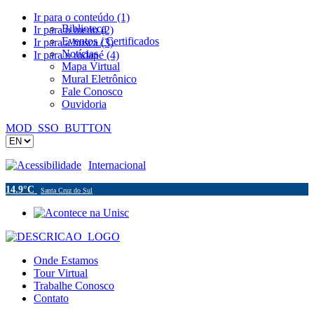
Ir para o conteúdo (1)
Biblioteca
Ir para o menu (2)
Eventos / Certificados
Ir para a busca (3)
Notícias
Ir para o rodapé (4)
Mapa Virtual
Mural Eletrônico
Fale Conosco
Ouvidoria
MOD_SSO_BUTTON
Acessibilidade
Internacional
14.9°C
Santa Cruz do Sul
Onde Estamos
Tour Virtual
Trabalhe Conosco
Contato