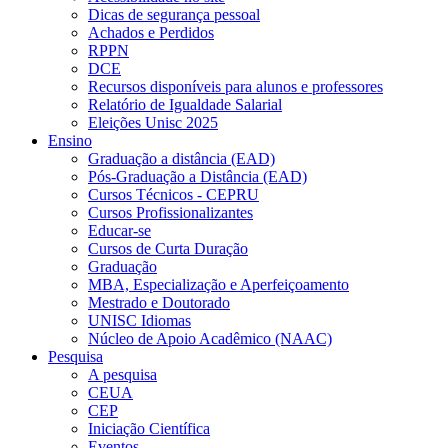
Dicas de segurança pessoal
Achados e Perdidos
RPPN
DCE
Recursos disponíveis para alunos e professores
Relatório de Igualdade Salarial
Eleições Unisc 2025
Ensino
Graduação a distância (EAD)
Pós-Graduação a Distância (EAD)
Cursos Técnicos - CEPRU
Cursos Profissionalizantes
Educar-se
Cursos de Curta Duração
Graduação
MBA, Especialização e Aperfeiçoamento
Mestrado e Doutorado
UNISC Idiomas
Núcleo de Apoio Acadêmico (NAAC)
Pesquisa
A pesquisa
CEUA
CEP
Iniciação Científica
Eventos