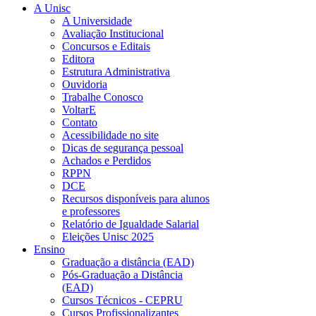
A Unisc
A Universidade
Avaliação Institucional
Concursos e Editais
Editora
Estrutura Administrativa
Ouvidoria
Trabalhe Conosco
VoltarE
Contato
Acessibilidade no site
Dicas de segurança pessoal
Achados e Perdidos
RPPN
DCE
Recursos disponíveis para alunos
e professores
Relatório de Igualdade Salarial
Eleições Unisc 2025
Ensino
Graduação a distância (EAD)
Pós-Graduação a Distância
(EAD)
Cursos Técnicos - CEPRU
Cursos Profissionalizantes