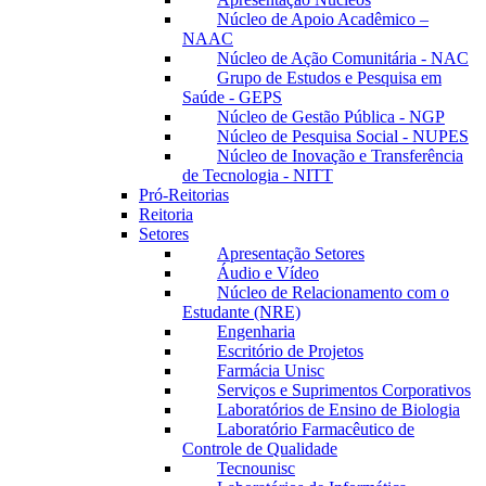
Núcleo de Apoio Acadêmico –
NAAC
Núcleo de Ação Comunitária - NAC
Grupo de Estudos e Pesquisa em
Saúde - GEPS
Núcleo de Gestão Pública - NGP
Núcleo de Pesquisa Social - NUPES
Núcleo de Inovação e Transferência
de Tecnologia - NITT
Pró-Reitorias
Reitoria
Setores
Apresentação Setores
Áudio e Vídeo
Núcleo de Relacionamento com o
Estudante (NRE)
Engenharia
Escritório de Projetos
Farmácia Unisc
Serviços e Suprimentos Corporativos
Laboratórios de Ensino de Biologia
Laboratório Farmacêutico de
Controle de Qualidade
Tecnounisc