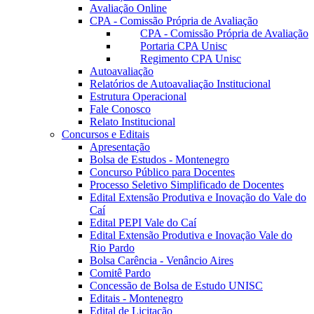
Avaliação Online
CPA - Comissão Própria de Avaliação
CPA - Comissão Própria de Avaliação
Portaria CPA Unisc
Regimento CPA Unisc
Autoavaliação
Relatórios de Autoavaliação Institucional
Estrutura Operacional
Fale Conosco
Relato Institucional
Concursos e Editais
Apresentação
Bolsa de Estudos - Montenegro
Concurso Público para Docentes
Processo Seletivo Simplificado de Docentes
Edital Extensão Produtiva e Inovação do Vale do
Caí
Edital PEPI Vale do Caí
Edital Extensão Produtiva e Inovação Vale do
Rio Pardo
Bolsa Carência - Venâncio Aires
Comitê Pardo
Concessão de Bolsa de Estudo UNISC
Editais - Montenegro
Edital de Licitação