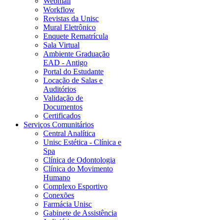
Webmail
Workflow
Revistas da Unisc
Mural Eletrônico
Enquete Rematrícula
Sala Virtual
Ambiente Graduação
EAD - Antigo
Portal do Estudante
Locação de Salas e
Auditórios
Validação de
Documentos
Certificados
Serviços Comunitários
Central Analítica
Unisc Estética - Clínica e
Spa
Clínica de Odontologia
Clínica do Movimento
Humano
Complexo Esportivo
Conexões
Farmácia Unisc
Gabinete de Assistência