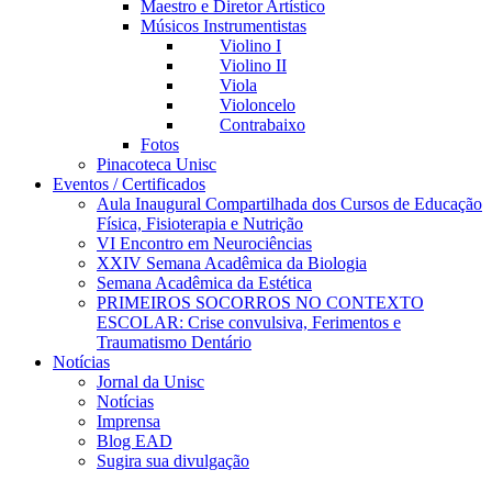
Maestro e Diretor Artístico
Músicos Instrumentistas
Violino I
Violino II
Viola
Violoncelo
Contrabaixo
Fotos
Pinacoteca Unisc
Eventos / Certificados
Aula Inaugural Compartilhada dos Cursos de Educação
Física, Fisioterapia e Nutrição
VI Encontro em Neurociências
XXIV Semana Acadêmica da Biologia
Semana Acadêmica da Estética
PRIMEIROS SOCORROS NO CONTEXTO
ESCOLAR: Crise convulsiva, Ferimentos e
Traumatismo Dentário
Notícias
Jornal da Unisc
Notícias
Imprensa
Blog EAD
Sugira sua divulgação