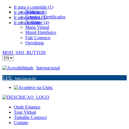
Ir para o conteúdo (1)
Biblioteca
Ir para o menu (2)
Eventos / Certificados
Ir para a busca (3)
Notícias
Ir para o rodapé (4)
Mapa Virtual
Mural Eletrônico
Fale Conosco
Ouvidoria
MOD_SSO_BUTTON
Acessibilidade
Internacional
7.1°C
Santa Cruz do Sul
Onde Estamos
Tour Virtual
Trabalhe Conosco
Contato