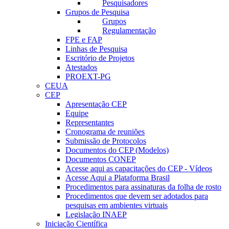
Pesquisadores
Grupos de Pesquisa
Grupos
Regulamentação
FPE e FAP
Linhas de Pesquisa
Escritório de Projetos
Atestados
PROEXT-PG
CEUA
CEP
Apresentação CEP
Equipe
Representantes
Cronograma de reuniões
Submissão de Protocolos
Documentos do CEP (Modelos)
Documentos CONEP
Acesse aqui as capacitações do CEP - Vídeos
Acesse Aqui a Plataforma Brasil
Procedimentos para assinaturas da folha de rosto
Procedimentos que devem ser adotados para
pesquisas em ambientes virtuais
Legislação INAEP
Iniciação Científica