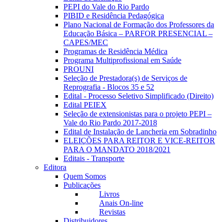
PEPI do Vale do Rio Pardo
PIBID e Residência Pedagógica
Plano Nacional de Formação dos Professores da
Educação Básica – PARFOR PRESENCIAL –
CAPES/MEC
Programas de Residência Médica
Programa Multiprofissional em Saúde
PROUNI
Seleção de Prestadora(s) de Serviços de
Reprografia - Blocos 35 e 52
Edital - Processo Seletivo Simplificado (Direito)
Edital PEIEX
Seleção de extensionistas para o projeto PEPI –
Vale do Rio Pardo 2017-2018
Edital de Instalação de Lancheria em Sobradinho
ELEIÇÕES PARA REITOR E VICE-REITOR
PARA O MANDATO 2018/2021
Editais - Transporte
Editora
Quem Somos
Publicações
Livros
Anais On-line
Revistas
Distribuidores