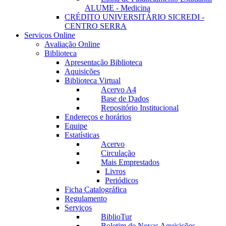
ALUME - Medicina
CRÉDITO UNIVERSITÁRIO SICREDI -
CENTRO SERRA
Serviços Online
Avaliação Online
Biblioteca
Apresentação Biblioteca
Aquisições
Biblioteca Virtual
Acervo A4
Base de Dados
Repositório Institucional
Endereços e horários
Equipe
Estatísticas
Acervo
Circulação
Mais Emprestados
Livros
Periódicos
Ficha Catalográfica
Regulamento
Serviços
BiblioTur
Boletim de Novas Aquisições