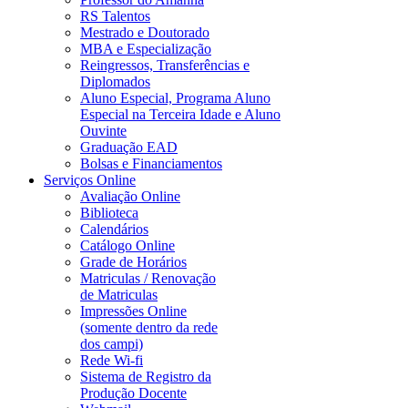
RS Talentos
Mestrado e Doutorado
MBA e Especialização
Reingressos, Transferências e
Diplomados
Aluno Especial, Programa Aluno
Especial na Terceira Idade e Aluno
Ouvinte
Graduação EAD
Bolsas e Financiamentos
Serviços Online
Avaliação Online
Biblioteca
Calendários
Catálogo Online
Grade de Horários
Matriculas / Renovação
de Matriculas
Impressões Online
(somente dentro da rede
dos campi)
Rede Wi-fi
Sistema de Registro da
Produção Docente