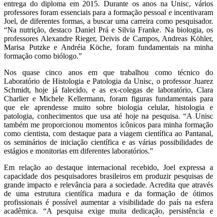
entrega do diploma em 2015. Durante os anos na Unisc, vários
professores foram essenciais para a formação pessoal e incentivaram
Joel, de diferentes formas, a buscar uma carreira como pesquisador.
“Na nutrição, destaco Daniel Prá e Silvia Franke. Na biologia, os
professores Alexandre Rieger, Deivis de Campos, Andreas Köhler,
Marisa Putzke e Andréia Köche, foram fundamentais na minha
formação como biólogo.”
Nos quase cinco anos em que trabalhou como técnico do
Laboratório de Histologia e Patologia da Unisc, o professor Juarez
Schmidt, hoje já falecido, e as ex-colegas de laboratório, Clara
Charlier e Michele Kellermann, foram figuras fundamentais para
que ele aprendesse muito sobre biologia celular, histologia e
patologia, conhecimentos que usa até hoje na pesquisa. “A Unisc
também me proporcionou momentos icônicos para minha formação
como cientista, com destaque para a viagem científica ao Pantanal,
os seminários de iniciação científica e as várias possibilidades de
estágios e monitorias em diferentes laboratórios.”
Em relação ao destaque internacional recebido, Joel expressa a
capacidade dos pesquisadores brasileiros em produzir pesquisas de
grande impacto e relevância para a sociedade. Acredita que através
de uma estrutura científica madura e da formação de ótimos
profissionais é possível aumentar a visibilidade do país na esfera
acadêmica. “A pesquisa exige muita dedicação, persistência e