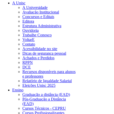
A Unisc
A Universidade
Avaliação Institucional
Concursos e Editais
Editora
Estrutura Administrativa
Ouvidoria
Trabalhe Conosco
VoltarE
Contato
Acessibilidade no site
Dicas de segurança pessoal
Achados e Perdidos
RPPN
DCE
Recursos disponíveis para alunos
e professores
Relatório de Igualdade Salarial
Eleições Unisc 2025
Ensino
Graduação a distância (EAD)
Pós-Graduação a Distância
(EAD)
Cursos Técnicos - CEPRU
Cursos Profissionalizantes