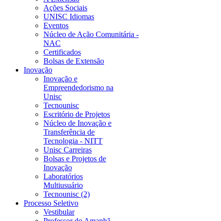
Ações Sociais
UNISC Idiomas
Eventos
Núcleo de Ação Comunitária -
NAC
Certificados
Bolsas de Extensão
Inovação
Inovação e
Empreendedorismo na
Unisc
Tecnounisc
Escritório de Projetos
Núcleo de Inovação e
Transferência de
Tecnologia - NITT
Unisc Carreiras
Bolsas e Projetos de
Inovação
Laboratórios
Multiusuário
Tecnounisc (2)
Processo Seletivo
Vestibular
Professor do Amanhã