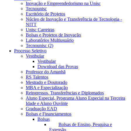
Inovação e Empreendedorismo na Unisc
Tecnounisc
Escritório de Projetos
Núcleo de Inovação e Transferência de Tecnologia -
NITT
Unisc Carreiras
Bolsas e Projetos de Inovação
Laboratórios Multiusuário
Tecnounisc (2)
Processo Seletivo
Vestibular
Vestibular
Download das Provas
Professor do Amanhã
RS Talentos
Mestrado e Doutorado
MBA e Especialização
Reingressos, Transferências e Diplomados
Aluno Especial, Programa Aluno Especial na Terceira
Idade e Aluno Ouvinte
Graduação EAD
Bolsas e Financiamentos
Bolsas
Bolsas de Ensino, Pesquisa e
Extensão