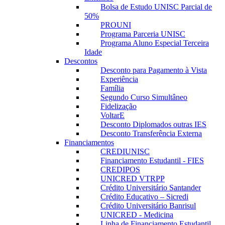
Bolsa de Estudo UNISC Parcial de
50%
PROUNI
Programa Parceria UNISC
Programa Aluno Especial Terceira
Idade
Descontos
Desconto para Pagamento à Vista
Experiência
Família
Segundo Curso Simultâneo
Fidelização
VoltarE
Desconto Diplomados outras IES
Desconto Transferência Externa
Financiamentos
CREDIUNISC
Financiamento Estudantil - FIES
CREDIPOS
UNICRED VTRPP
Crédito Universitário Santander
Crédito Educativo – Sicredi
Crédito Universitário Banrisul
UNICRED - Medicina
Linha de Financiamento Estudantil