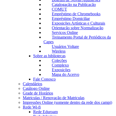
Catalogação na Publicação
COMUT
Empréstimo de Chromebooks
Empréstimo Domiciliar
Exposições Artísticas e Culturais
Orientação sobre Normalização
Serviços Online
Treinamento Portal de Periódicos da
Capes
Usuários Voltare
Wireless
Sobre as bibliotecas
Coleções
Complexo
Exposições
Mapa do Acervo
Fale Conosco
Calendários
Catálogo Online
Grade de Horários
Matriculas / Renovação de Matriculas
Impressões Online (somente dentro da rede dos campi)
Rede Wi-fi
Rede Eduroam