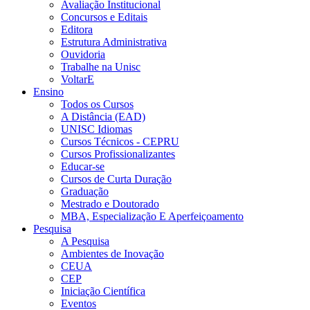
Avaliação Institucional
Concursos e Editais
Editora
Estrutura Administrativa
Ouvidoria
Trabalhe na Unisc
VoltarE
Ensino
Todos os Cursos
A Distância (EAD)
UNISC Idiomas
Cursos Técnicos - CEPRU
Cursos Profissionalizantes
Educar-se
Cursos de Curta Duração
Graduação
Mestrado e Doutorado
MBA, Especialização E Aperfeiçoamento
Pesquisa
A Pesquisa
Ambientes de Inovação
CEUA
CEP
Iniciação Científica
Eventos