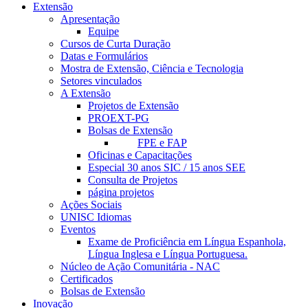
Extensão
Apresentação
Equipe
Cursos de Curta Duração
Datas e Formulários
Mostra de Extensão, Ciência e Tecnologia
Setores vinculados
A Extensão
Projetos de Extensão
PROEXT-PG
Bolsas de Extensão
FPE e FAP
Oficinas e Capacitações
Especial 30 anos SIC / 15 anos SEE
Consulta de Projetos
página projetos
Ações Sociais
UNISC Idiomas
Eventos
Exame de Proficiência em Língua Espanhola,
Língua Inglesa e Língua Portuguesa.
Núcleo de Ação Comunitária - NAC
Certificados
Bolsas de Extensão
Inovação