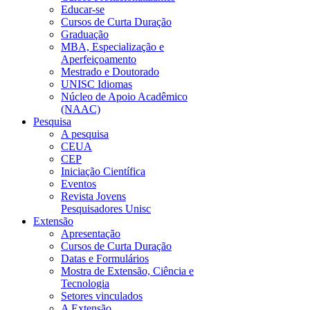
Educar-se
Cursos de Curta Duração
Graduação
MBA, Especialização e
Aperfeiçoamento
Mestrado e Doutorado
UNISC Idiomas
Núcleo de Apoio Acadêmico
(NAAC)
Pesquisa
A pesquisa
CEUA
CEP
Iniciação Científica
Eventos
Revista Jovens
Pesquisadores Unisc
Extensão
Apresentação
Cursos de Curta Duração
Datas e Formulários
Mostra de Extensão, Ciência e
Tecnologia
Setores vinculados
A Extensão