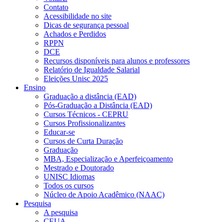
Contato
Acessibilidade no site
Dicas de segurança pessoal
Achados e Perdidos
RPPN
DCE
Recursos disponíveis para alunos e professores
Relatório de Igualdade Salarial
Eleições Unisc 2025
Ensino
Graduação a distância (EAD)
Pós-Graduação a Distância (EAD)
Cursos Técnicos - CEPRU
Cursos Profissionalizantes
Educar-se
Cursos de Curta Duração
Graduação
MBA, Especialização e Aperfeiçoamento
Mestrado e Doutorado
UNISC Idiomas
Todos os cursos
Núcleo de Apoio Acadêmico (NAAC)
Pesquisa
A pesquisa
CEUA