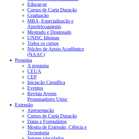
Educar-se
Cursos de Curta Duração
Graduação
MBA, Especialização e
Aperfeiçoamento
Mestrado e Doutorado
UNISC Idiomas
Todos os cursos
Núcleo de Apoio Acadêmico
(NAAC)
Pesquisa
A pesquisa
CEUA
CEP
Iniciação Científica
Eventos
Revista Jovens
Pesquisadores Unisc
Extensão
Apresentação
Cursos de Curta Duração
Datas e Formulários
Mostra de Extensão, Ciência e
Tecnologia
Setores vinculados