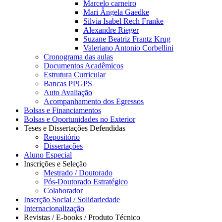
Marcelo carneiro
Mari Ângela Gaedke
Silvia Isabel Rech Franke
Alexandre Rieger
Suzane Beatriz Frantz Krug
Valeriano Antonio Corbellini
Cronograma das aulas
Documentos Acadêmicos
Estrutura Curricular
Bancas PPGPS
Auto Avaliação
Acompanhamento dos Egressos
Bolsas e Financiamentos
Bolsas e Oportunidades no Exterior
Teses e Dissertações Defendidas
Repositório
Dissertações
Aluno Especial
Inscrições e Seleção
Mestrado / Doutorado
Pós-Doutorado Estratégico
Colaborador
Inserção Social / Solidariedade
Internacionalização
Revistas / E-books / Produto Técnico