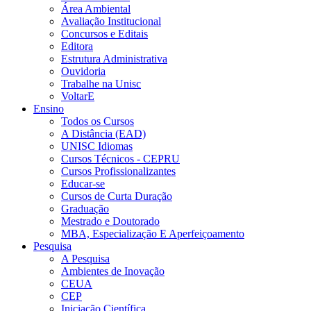
Área Ambiental
Avaliação Institucional
Concursos e Editais
Editora
Estrutura Administrativa
Ouvidoria
Trabalhe na Unisc
VoltarE
Ensino
Todos os Cursos
A Distância (EAD)
UNISC Idiomas
Cursos Técnicos - CEPRU
Cursos Profissionalizantes
Educar-se
Cursos de Curta Duração
Graduação
Mestrado e Doutorado
MBA, Especialização E Aperfeiçoamento
Pesquisa
A Pesquisa
Ambientes de Inovação
CEUA
CEP
Iniciação Científica