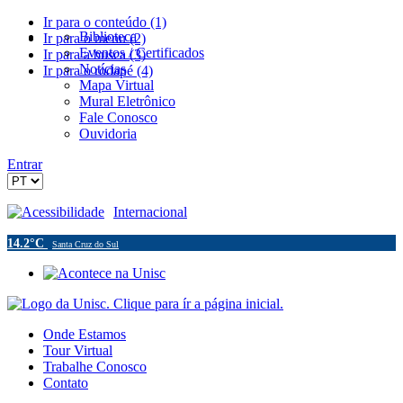
Ir para o conteúdo (1)
Biblioteca
Ir para o menu (2)
Eventos / Certificados
Ir para a busca (3)
Notícias
Ir para o rodapé (4)
Mapa Virtual
Mural Eletrônico
Fale Conosco
Ouvidoria
Entrar
Acessibilidade
Internacional
14.2°C
Santa Cruz do Sul
Onde Estamos
Tour Virtual
Trabalhe Conosco
Contato