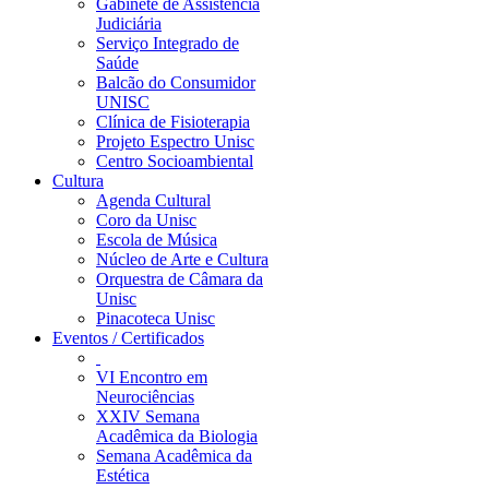
Gabinete de Assistência
Judiciária
Serviço Integrado de
Saúde
Balcão do Consumidor
UNISC
Clínica de Fisioterapia
Projeto Espectro Unisc
Centro Socioambiental
Cultura
Agenda Cultural
Coro da Unisc
Escola de Música
Núcleo de Arte e Cultura
Orquestra de Câmara da
Unisc
Pinacoteca Unisc
Eventos / Certificados
VI Encontro em
Neurociências
XXIV Semana
Acadêmica da Biologia
Semana Acadêmica da
Estética