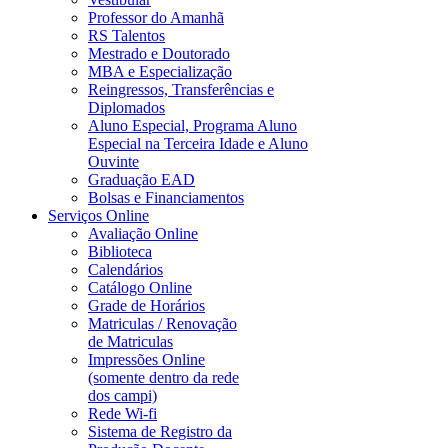
Professor do Amanhã
RS Talentos
Mestrado e Doutorado
MBA e Especialização
Reingressos, Transferências e
Diplomados
Aluno Especial, Programa Aluno
Especial na Terceira Idade e Aluno
Ouvinte
Graduação EAD
Bolsas e Financiamentos
Serviços Online
Avaliação Online
Biblioteca
Calendários
Catálogo Online
Grade de Horários
Matriculas / Renovação
de Matriculas
Impressões Online
(somente dentro da rede
dos campi)
Rede Wi-fi
Sistema de Registro da