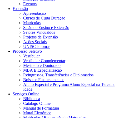
Eventos
Extensão
Apresentação
Cursos de Curta Duração
Matrículas
Salão de Ensino e Extensão
Setores Vincualdos
Projetos de Extensão
Ações Sociais
UNISC Idiomas
Processo Seletivo
Vestibular
Vestibular Complementar
Mestrado e Doutorado
MBA E Especialização
Reingressos, Transferências e Diplomados
Bolsas e Financiamentos
Aluno Especial e Programa Aluno Especial na Terceira
Idade
Serviços Online
Biblioteca
Catálogo Online
Manual de Formatura
Mural Eletrônico
Matriculas / Renovação de Matriculas