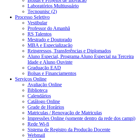
Bolsas e Projetos de Inovação
Laboratórios Multiusuário
Tecnounisc (2)
Processo Seletivo
Vestibular
Professor do Amanhã
RS Talentos
Mestrado e Doutorado
MBA e Especialização
Reingressos, Transferências e Diplomados
Aluno Especial, Programa Aluno Especial na Terceira
Idade e Aluno Ouvinte
Graduação EAD
Bolsas e Financiamentos
Serviços Online
Avaliação Online
Biblioteca
Calendários
Catálogo Online
Grade de Horários
Matriculas / Renovação de Matriculas
Impressões Online (somente dentro da rede dos campi)
Rede Wi-fi
Sistema de Registro da Produção Docente
Webmail