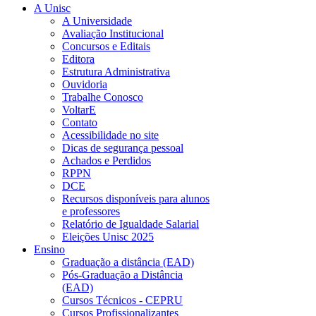
A Unisc
A Universidade
Avaliação Institucional
Concursos e Editais
Editora
Estrutura Administrativa
Ouvidoria
Trabalhe Conosco
VoltarE
Contato
Acessibilidade no site
Dicas de segurança pessoal
Achados e Perdidos
RPPN
DCE
Recursos disponíveis para alunos
e professores
Relatório de Igualdade Salarial
Eleições Unisc 2025
Ensino
Graduação a distância (EAD)
Pós-Graduação a Distância
(EAD)
Cursos Técnicos - CEPRU
Cursos Profissionalizantes