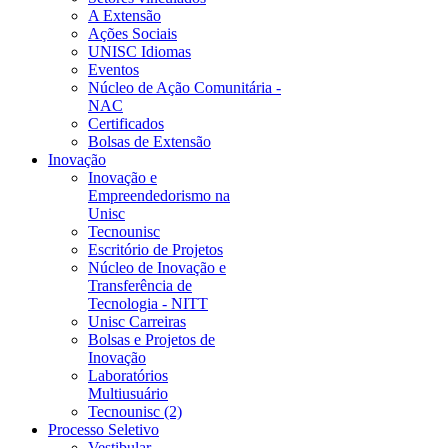
A Extensão
Ações Sociais
UNISC Idiomas
Eventos
Núcleo de Ação Comunitária -
NAC
Certificados
Bolsas de Extensão
Inovação
Inovação e
Empreendedorismo na
Unisc
Tecnounisc
Escritório de Projetos
Núcleo de Inovação e
Transferência de
Tecnologia - NITT
Unisc Carreiras
Bolsas e Projetos de
Inovação
Laboratórios
Multiusuário
Tecnounisc (2)
Processo Seletivo
Vestibular