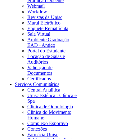
Produção Docente
Webmail
Workflow
Revistas da Unisc
Mural Eletrônico
Enquete Rematrícula
Sala Virtual
Ambiente Graduação
EAD - Antigo
Portal do Estudante
Locação de Salas e
Auditórios
Validação de
Documentos
Certificados
Serviços Comunitários
Central Analítica
Unisc Estética - Clínica e
Spa
Clínica de Odontologia
Clínica do Movimento
Humano
Complexo Esportivo
Conexões
Farmácia Unisc