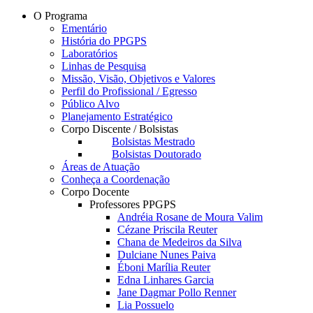
O Programa
Ementário
História do PPGPS
Laboratórios
Linhas de Pesquisa
Missão, Visão, Objetivos e Valores
Perfil do Profissional / Egresso
Público Alvo
Planejamento Estratégico
Corpo Discente / Bolsistas
Bolsistas Mestrado
Bolsistas Doutorado
Áreas de Atuação
Conheça a Coordenação
Corpo Docente
Professores PPGPS
Andréia Rosane de Moura Valim
Cézane Priscila Reuter
Chana de Medeiros da Silva
Dulciane Nunes Paiva
Éboni Marília Reuter
Edna Linhares Garcia
Jane Dagmar Pollo Renner
Lia Possuelo