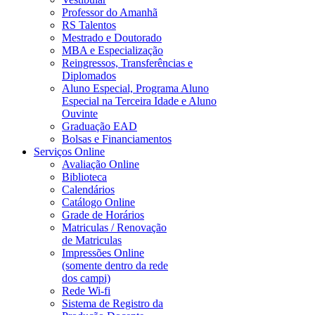
Professor do Amanhã
RS Talentos
Mestrado e Doutorado
MBA e Especialização
Reingressos, Transferências e
Diplomados
Aluno Especial, Programa Aluno
Especial na Terceira Idade e Aluno
Ouvinte
Graduação EAD
Bolsas e Financiamentos
Serviços Online
Avaliação Online
Biblioteca
Calendários
Catálogo Online
Grade de Horários
Matriculas / Renovação
de Matriculas
Impressões Online
(somente dentro da rede
dos campi)
Rede Wi-fi
Sistema de Registro da