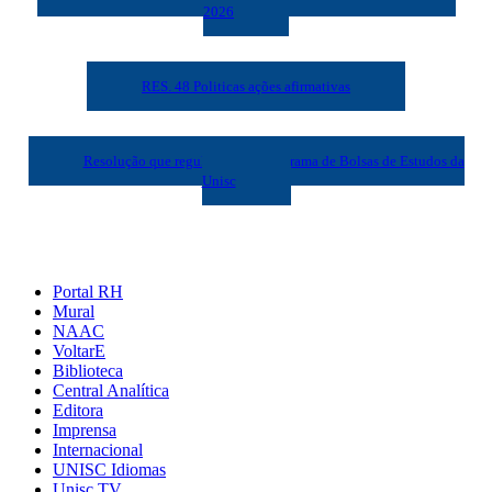
2026
RES. 48 Politicas ações afirmativas
Resolução que regulamenta o Programa de Bolsas de Estudos da
Unisc
Portal RH
Mural
NAAC
VoltarE
Biblioteca
Central Analítica
Editora
Imprensa
Internacional
UNISC Idiomas
Unisc TV