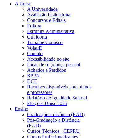
A Unisc
A Universidade
Avaliação Institucional
Concursos e Editais
Editora
Estrutura Administrativa
Ouvidoria
Trabalhe Conosco
VoltarE
Contato
Acessibilidade no site
Dicas de segurança pessoal
Achados e Perdidos
RPPN
DCE
Recursos disponíveis para alunos
e professores
Relatório de Igualdade Salarial
Eleições Unisc 2025
Ensino
Graduação a distância (EAD)
Pós-Graduação a Distância
(EAD)
Cursos Técnicos - CEPRU
Cursos Profissionalizantes