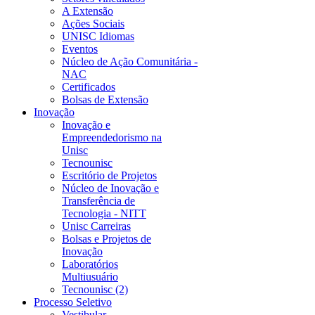
A Extensão
Ações Sociais
UNISC Idiomas
Eventos
Núcleo de Ação Comunitária -
NAC
Certificados
Bolsas de Extensão
Inovação
Inovação e
Empreendedorismo na
Unisc
Tecnounisc
Escritório de Projetos
Núcleo de Inovação e
Transferência de
Tecnologia - NITT
Unisc Carreiras
Bolsas e Projetos de
Inovação
Laboratórios
Multiusuário
Tecnounisc (2)
Processo Seletivo
Vestibular