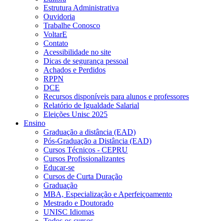
Estrutura Administrativa
Ouvidoria
Trabalhe Conosco
VoltarE
Contato
Acessibilidade no site
Dicas de segurança pessoal
Achados e Perdidos
RPPN
DCE
Recursos disponíveis para alunos e professores
Relatório de Igualdade Salarial
Eleições Unisc 2025
Ensino
Graduação a distância (EAD)
Pós-Graduação a Distância (EAD)
Cursos Técnicos - CEPRU
Cursos Profissionalizantes
Educar-se
Cursos de Curta Duração
Graduação
MBA, Especialização e Aperfeiçoamento
Mestrado e Doutorado
UNISC Idiomas
Todos os cursos