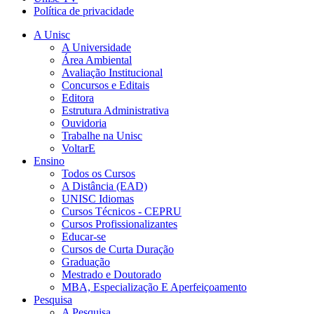
Política de privacidade
A Unisc
A Universidade
Área Ambiental
Avaliação Institucional
Concursos e Editais
Editora
Estrutura Administrativa
Ouvidoria
Trabalhe na Unisc
VoltarE
Ensino
Todos os Cursos
A Distância (EAD)
UNISC Idiomas
Cursos Técnicos - CEPRU
Cursos Profissionalizantes
Educar-se
Cursos de Curta Duração
Graduação
Mestrado e Doutorado
MBA, Especialização E Aperfeiçoamento
Pesquisa
A Pesquisa