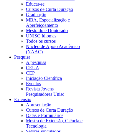
Educar-se
Cursos de Curta Duração
Graduação
MBA, Especialização e
Aperfeiçoamento
Mestrado e Doutorado
UNISC Idiomas
Todos os cursos
Núcleo de Apoio Acadêmico
(NAAC)
Pesquisa
A pesquisa
CEUA
CEP
Iniciação Científica
Eventos
Revista Jovens
Pesquisadores Unisc
Extensão
Apresentação
Cursos de Curta Duração
Datas e Formulários
Mostra de Extensão, Ciência e
Tecnologia
Setores vinculados