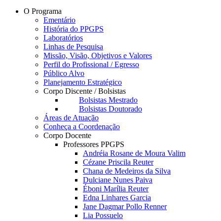
O Programa
Ementário
História do PPGPS
Laboratórios
Linhas de Pesquisa
Missão, Visão, Objetivos e Valores
Perfil do Profissional / Egresso
Público Alvo
Planejamento Estratégico
Corpo Discente / Bolsistas
Bolsistas Mestrado
Bolsistas Doutorado
Áreas de Atuação
Conheça a Coordenação
Corpo Docente
Professores PPGPS
Andréia Rosane de Moura Valim
Cézane Priscila Reuter
Chana de Medeiros da Silva
Dulciane Nunes Paiva
Éboni Marília Reuter
Edna Linhares Garcia
Jane Dagmar Pollo Renner
Lia Possuelo