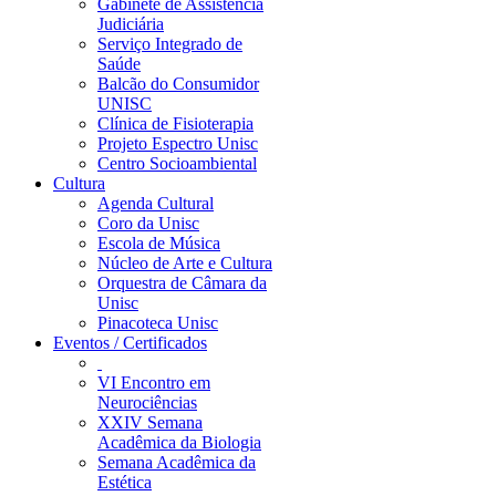
Gabinete de Assistência
Judiciária
Serviço Integrado de
Saúde
Balcão do Consumidor
UNISC
Clínica de Fisioterapia
Projeto Espectro Unisc
Centro Socioambiental
Cultura
Agenda Cultural
Coro da Unisc
Escola de Música
Núcleo de Arte e Cultura
Orquestra de Câmara da
Unisc
Pinacoteca Unisc
Eventos / Certificados
VI Encontro em
Neurociências
XXIV Semana
Acadêmica da Biologia
Semana Acadêmica da
Estética