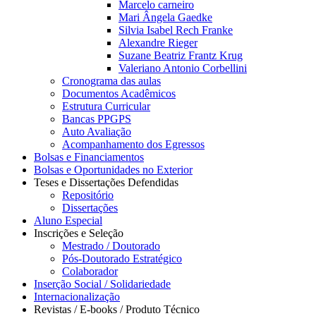
Marcelo carneiro
Mari Ângela Gaedke
Silvia Isabel Rech Franke
Alexandre Rieger
Suzane Beatriz Frantz Krug
Valeriano Antonio Corbellini
Cronograma das aulas
Documentos Acadêmicos
Estrutura Curricular
Bancas PPGPS
Auto Avaliação
Acompanhamento dos Egressos
Bolsas e Financiamentos
Bolsas e Oportunidades no Exterior
Teses e Dissertações Defendidas
Repositório
Dissertações
Aluno Especial
Inscrições e Seleção
Mestrado / Doutorado
Pós-Doutorado Estratégico
Colaborador
Inserção Social / Solidariedade
Internacionalização
Revistas / E-books / Produto Técnico