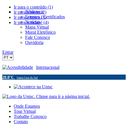
Ir para o conteúdo (1)
Biblioteca
Ir para o menu (2)
Eventos / Certificados
Ir para a busca (3)
Notícias
Ir para o rodapé (4)
Mapa Virtual
Mural Eletrônico
Fale Conosco
Ouvidoria
Entrar
Acessibilidade
Internacional
20.0°C
Santa Cruz do Sul
Onde Estamos
Tour Virtual
Trabalhe Conosco
Contato