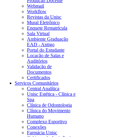
Produção Docente
Webmail
Workflow
Revistas da Unisc
Mural Eletrônico
Enquete Rematrícula
Sala Virtual
Ambiente Graduação
EAD - Antigo
Portal do Estudante
Locação de Salas e
Auditórios
Validação de
Documentos
Certificados
Serviços Comunitários
Central Analítica
Unisc Estética - Clínica e
Spa
Clínica de Odontologia
Clínica do Movimento
Humano
Complexo Esportivo
Conexões
Farmácia Unisc