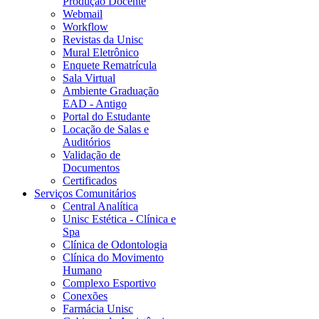
Produção Docente
Webmail
Workflow
Revistas da Unisc
Mural Eletrônico
Enquete Rematrícula
Sala Virtual
Ambiente Graduação
EAD - Antigo
Portal do Estudante
Locação de Salas e
Auditórios
Validação de
Documentos
Certificados
Serviços Comunitários
Central Analítica
Unisc Estética - Clínica e
Spa
Clínica de Odontologia
Clínica do Movimento
Humano
Complexo Esportivo
Conexões
Farmácia Unisc