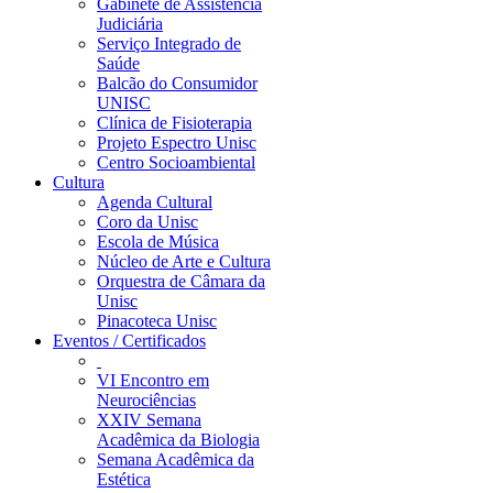
Gabinete de Assistência
Judiciária
Serviço Integrado de
Saúde
Balcão do Consumidor
UNISC
Clínica de Fisioterapia
Projeto Espectro Unisc
Centro Socioambiental
Cultura
Agenda Cultural
Coro da Unisc
Escola de Música
Núcleo de Arte e Cultura
Orquestra de Câmara da
Unisc
Pinacoteca Unisc
Eventos / Certificados
VI Encontro em
Neurociências
XXIV Semana
Acadêmica da Biologia
Semana Acadêmica da
Estética