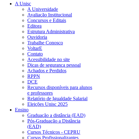
A Unisc
A Universidade
Avaliação Institucional
Concursos e Editais
Editora
Estrutura Administrativa
Ouvidoria
Trabalhe Conosco
VoltarE
Contato
Acessibilidade no site
Dicas de segurança pessoal
Achados e Perdidos
RPPN
DCE
Recursos disponíveis para alunos
e professores
Relatório de Igualdade Salarial
Eleições Unisc 2025
Ensino
Graduação a distância (EAD)
Pós-Graduação a Distância
(EAD)
Cursos Técnicos - CEPRU
Cursos Profissionalizantes