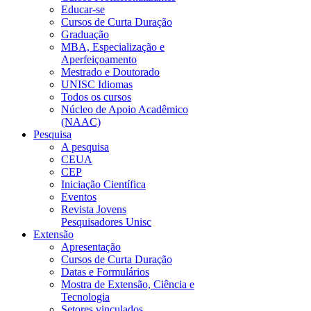
Educar-se
Cursos de Curta Duração
Graduação
MBA, Especialização e
Aperfeiçoamento
Mestrado e Doutorado
UNISC Idiomas
Todos os cursos
Núcleo de Apoio Acadêmico
(NAAC)
Pesquisa
A pesquisa
CEUA
CEP
Iniciação Científica
Eventos
Revista Jovens
Pesquisadores Unisc
Extensão
Apresentação
Cursos de Curta Duração
Datas e Formulários
Mostra de Extensão, Ciência e
Tecnologia
Setores vinculados