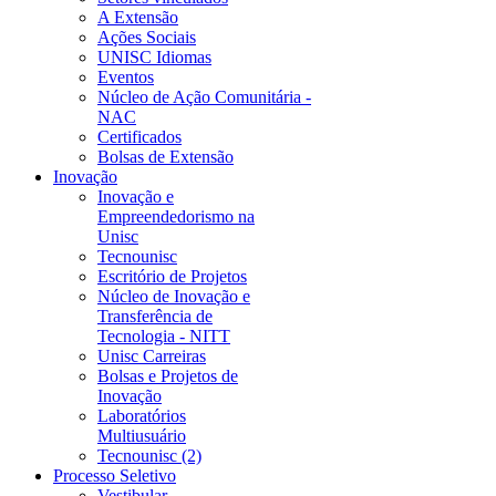
A Extensão
Ações Sociais
UNISC Idiomas
Eventos
Núcleo de Ação Comunitária -
NAC
Certificados
Bolsas de Extensão
Inovação
Inovação e
Empreendedorismo na
Unisc
Tecnounisc
Escritório de Projetos
Núcleo de Inovação e
Transferência de
Tecnologia - NITT
Unisc Carreiras
Bolsas e Projetos de
Inovação
Laboratórios
Multiusuário
Tecnounisc (2)
Processo Seletivo
Vestibular