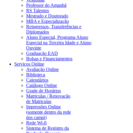
Professor do Amanhã
RS Talentos
Mestrado e Doutorado
MBA e Especialização
Reingressos, Transferências e
Diplomados
Aluno Especial, Programa Aluno
Especial na Terceira Idade e Aluno
Ouvinte
Graduação EAD
Bolsas e Financiamentos
Serviços Online
Avaliação Online
Biblioteca
Calendários
Catálogo Online
Grade de Horários
Matriculas / Renovação
de Matriculas
Impressões Online
(somente dentro da rede
dos campi)
Rede Wi-fi
Sistema de Registro da