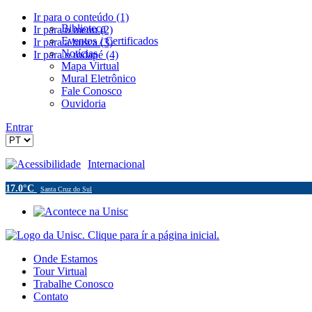
Ir para o conteúdo (1)
Biblioteca
Ir para o menu (2)
Eventos / Certificados
Ir para a busca (3)
Notícias
Ir para o rodapé (4)
Mapa Virtual
Mural Eletrônico
Fale Conosco
Ouvidoria
Entrar
Acessibilidade
Internacional
17.0°C
Santa Cruz do Sul
Onde Estamos
Tour Virtual
Trabalhe Conosco
Contato