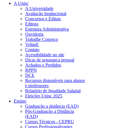
A Unisc
A Universidade
Avaliação Institucional
Concursos e Editais
Editora
Estrutura Administrativa
Ouvidoria
Trabalhe Conosco
VoltarE
Contato
Acessibilidade no site
Dicas de segurança pessoal
Achados e Perdidos
RPPN
DCE
Recursos disponíveis para alunos
e professores
Relatório de Igualdade Salarial
Eleições Unisc 2025
Ensino
Graduação a distância (EAD)
Pós-Graduação a Distância
(EAD)
Cursos Técnicos - CEPRU
Cursos Profissionalizantes