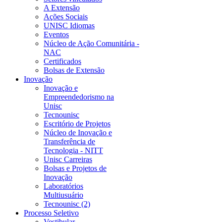
A Extensão
Ações Sociais
UNISC Idiomas
Eventos
Núcleo de Ação Comunitária -
NAC
Certificados
Bolsas de Extensão
Inovação
Inovação e
Empreendedorismo na
Unisc
Tecnounisc
Escritório de Projetos
Núcleo de Inovação e
Transferência de
Tecnologia - NITT
Unisc Carreiras
Bolsas e Projetos de
Inovação
Laboratórios
Multiusuário
Tecnounisc (2)
Processo Seletivo
Vestibular