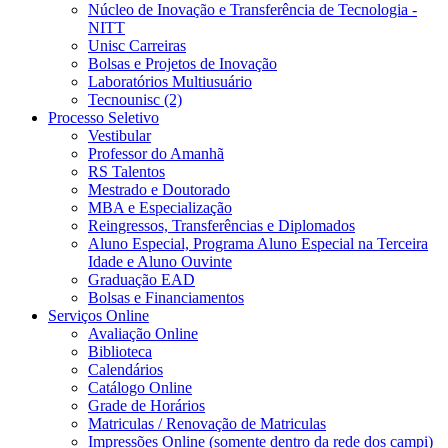
Núcleo de Inovação e Transferência de Tecnologia -
NITT
Unisc Carreiras
Bolsas e Projetos de Inovação
Laboratórios Multiusuário
Tecnounisc (2)
Processo Seletivo
Vestibular
Professor do Amanhã
RS Talentos
Mestrado e Doutorado
MBA e Especialização
Reingressos, Transferências e Diplomados
Aluno Especial, Programa Aluno Especial na Terceira
Idade e Aluno Ouvinte
Graduação EAD
Bolsas e Financiamentos
Serviços Online
Avaliação Online
Biblioteca
Calendários
Catálogo Online
Grade de Horários
Matriculas / Renovação de Matriculas
Impressões Online (somente dentro da rede dos campi)