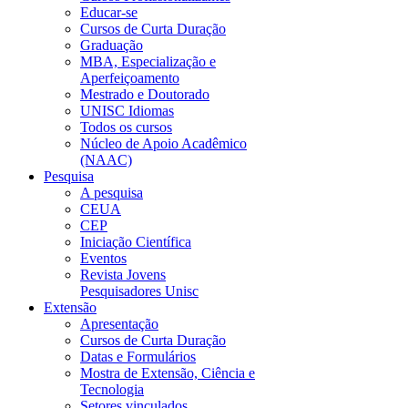
Educar-se
Cursos de Curta Duração
Graduação
MBA, Especialização e
Aperfeiçoamento
Mestrado e Doutorado
UNISC Idiomas
Todos os cursos
Núcleo de Apoio Acadêmico
(NAAC)
Pesquisa
A pesquisa
CEUA
CEP
Iniciação Científica
Eventos
Revista Jovens
Pesquisadores Unisc
Extensão
Apresentação
Cursos de Curta Duração
Datas e Formulários
Mostra de Extensão, Ciência e
Tecnologia
Setores vinculados