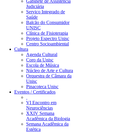
Gabinete de Assistência
Judiciária
Serviço Integrado de
Saúde
Balcão do Consumidor
UNISC
Clínica de Fisioterapia
Projeto Espectro Unisc
Centro Socioambiental
Cultura
Agenda Cultural
Coro da Unisc
Escola de Música
Núcleo de Arte e Cultura
Orquestra de Câmara da
Unisc
Pinacoteca Unisc
Eventos / Certificados
VI Encontro em
Neurociências
XXIV Semana
Acadêmica da Biologia
Semana Acadêmica da
Estética