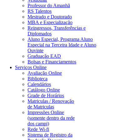
Professor do Amanhã
RS Talentos
Mestrado e Doutorado
MBA e Especialização
Reingressos, Transferências e
Diplomados
Aluno Especial, Programa Aluno
Especial na Terceira Idade e Aluno
Ouvinte
Graduação EAD
Bolsas e Financiamentos
Serviços Online
Avaliação Online
Biblioteca
Calendários
Catálogo Online
Grade de Horários
Matriculas / Renovação
de Matriculas
Impressões Online
(somente dentro da rede
dos campi)
Rede Wi-fi
Sistema de Registro da