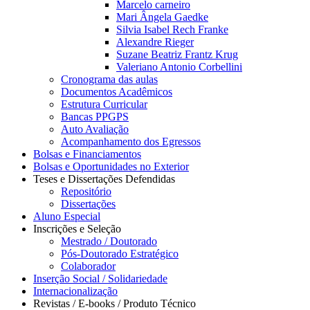
Marcelo carneiro
Mari Ângela Gaedke
Silvia Isabel Rech Franke
Alexandre Rieger
Suzane Beatriz Frantz Krug
Valeriano Antonio Corbellini
Cronograma das aulas
Documentos Acadêmicos
Estrutura Curricular
Bancas PPGPS
Auto Avaliação
Acompanhamento dos Egressos
Bolsas e Financiamentos
Bolsas e Oportunidades no Exterior
Teses e Dissertações Defendidas
Repositório
Dissertações
Aluno Especial
Inscrições e Seleção
Mestrado / Doutorado
Pós-Doutorado Estratégico
Colaborador
Inserção Social / Solidariedade
Internacionalização
Revistas / E-books / Produto Técnico