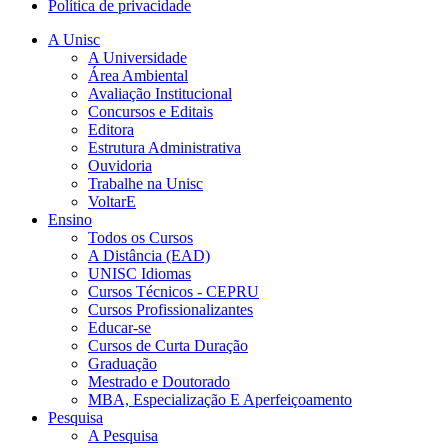
Política de privacidade
A Unisc
A Universidade
Área Ambiental
Avaliação Institucional
Concursos e Editais
Editora
Estrutura Administrativa
Ouvidoria
Trabalhe na Unisc
VoltarE
Ensino
Todos os Cursos
A Distância (EAD)
UNISC Idiomas
Cursos Técnicos - CEPRU
Cursos Profissionalizantes
Educar-se
Cursos de Curta Duração
Graduação
Mestrado e Doutorado
MBA, Especialização E Aperfeiçoamento
Pesquisa
A Pesquisa