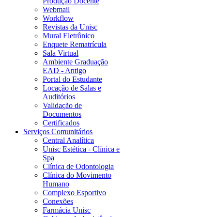
Produção Docente
Webmail
Workflow
Revistas da Unisc
Mural Eletrônico
Enquete Rematrícula
Sala Virtual
Ambiente Graduação
EAD - Antigo
Portal do Estudante
Locação de Salas e
Auditórios
Validação de
Documentos
Certificados
Serviços Comunitários
Central Analítica
Unisc Estética - Clínica e
Spa
Clínica de Odontologia
Clínica do Movimento
Humano
Complexo Esportivo
Conexões
Farmácia Unisc