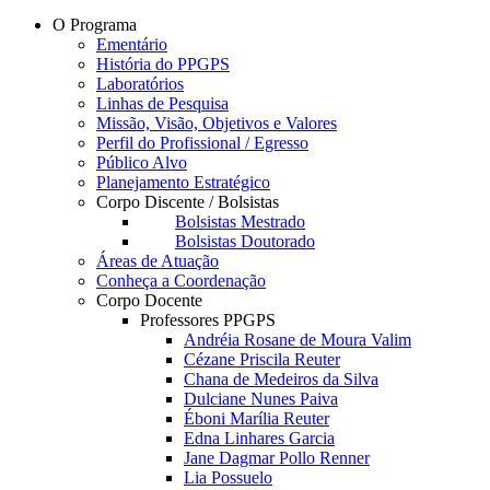
O Programa
Ementário
História do PPGPS
Laboratórios
Linhas de Pesquisa
Missão, Visão, Objetivos e Valores
Perfil do Profissional / Egresso
Público Alvo
Planejamento Estratégico
Corpo Discente / Bolsistas
Bolsistas Mestrado
Bolsistas Doutorado
Áreas de Atuação
Conheça a Coordenação
Corpo Docente
Professores PPGPS
Andréia Rosane de Moura Valim
Cézane Priscila Reuter
Chana de Medeiros da Silva
Dulciane Nunes Paiva
Éboni Marília Reuter
Edna Linhares Garcia
Jane Dagmar Pollo Renner
Lia Possuelo