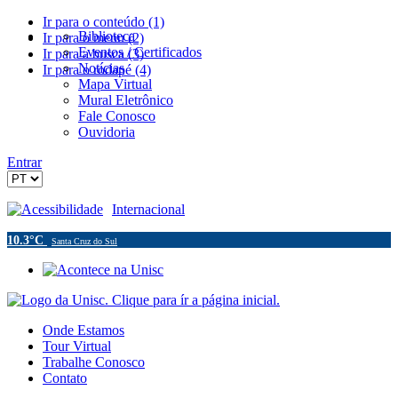
Ir para o conteúdo (1)
Biblioteca
Ir para o menu (2)
Eventos / Certificados
Ir para a busca (3)
Notícias
Ir para o rodapé (4)
Mapa Virtual
Mural Eletrônico
Fale Conosco
Ouvidoria
Entrar
Acessibilidade
Internacional
10.3°C
Santa Cruz do Sul
Onde Estamos
Tour Virtual
Trabalhe Conosco
Contato