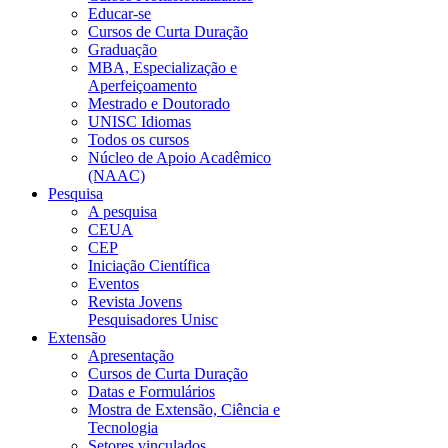
Educar-se
Cursos de Curta Duração
Graduação
MBA, Especialização e
Aperfeiçoamento
Mestrado e Doutorado
UNISC Idiomas
Todos os cursos
Núcleo de Apoio Acadêmico
(NAAC)
Pesquisa
A pesquisa
CEUA
CEP
Iniciação Científica
Eventos
Revista Jovens
Pesquisadores Unisc
Extensão
Apresentação
Cursos de Curta Duração
Datas e Formulários
Mostra de Extensão, Ciência e
Tecnologia
Setores vinculados