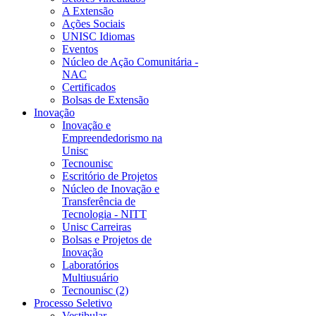
A Extensão
Ações Sociais
UNISC Idiomas
Eventos
Núcleo de Ação Comunitária -
NAC
Certificados
Bolsas de Extensão
Inovação
Inovação e
Empreendedorismo na
Unisc
Tecnounisc
Escritório de Projetos
Núcleo de Inovação e
Transferência de
Tecnologia - NITT
Unisc Carreiras
Bolsas e Projetos de
Inovação
Laboratórios
Multiusuário
Tecnounisc (2)
Processo Seletivo
Vestibular