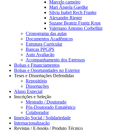
Marcelo carneiro
Mari Ângela Gaedke
Silvia Isabel Rech Franke
Alexandre Rieger
Suzane Beatriz Frantz Krug
Valeriano Antonio Corbellini
Cronograma das aulas
Documentos Acadêmicos
Estrutura Curricular
Bancas PPGPS
Auto Avaliação
Acompanhamento dos Egressos
Bolsas e Financiamentos
Bolsas e Oportunidades no Exterior
Teses e Dissertações Defendidas
Repositório
Dissertações
Aluno Especial
Inscrições e Seleção
Mestrado / Doutorado
Pós-Doutorado Estratégico
Colaborador
Inserção Social / Solidariedade
Internacionalização
Revistas / E-books / Produto Técnico