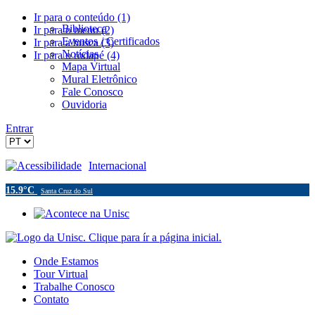
Ir para o conteúdo (1)
Biblioteca
Ir para o menu (2)
Eventos / Certificados
Ir para a busca (3)
Notícias
Ir para o rodapé (4)
Mapa Virtual
Mural Eletrônico
Fale Conosco
Ouvidoria
Entrar
Acessibilidade
Internacional
15.9°C
Santa Cruz do Sul
Onde Estamos
Tour Virtual
Trabalhe Conosco
Contato