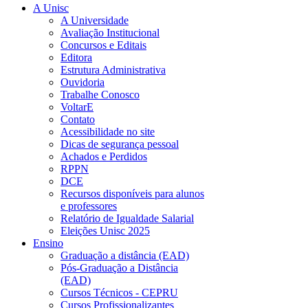
A Unisc
A Universidade
Avaliação Institucional
Concursos e Editais
Editora
Estrutura Administrativa
Ouvidoria
Trabalhe Conosco
VoltarE
Contato
Acessibilidade no site
Dicas de segurança pessoal
Achados e Perdidos
RPPN
DCE
Recursos disponíveis para alunos
e professores
Relatório de Igualdade Salarial
Eleições Unisc 2025
Ensino
Graduação a distância (EAD)
Pós-Graduação a Distância
(EAD)
Cursos Técnicos - CEPRU
Cursos Profissionalizantes