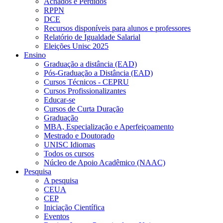
Achados e Perdidos
RPPN
DCE
Recursos disponíveis para alunos e professores
Relatório de Igualdade Salarial
Eleições Unisc 2025
Ensino
Graduação a distância (EAD)
Pós-Graduação a Distância (EAD)
Cursos Técnicos - CEPRU
Cursos Profissionalizantes
Educar-se
Cursos de Curta Duração
Graduação
MBA, Especialização e Aperfeiçoamento
Mestrado e Doutorado
UNISC Idiomas
Todos os cursos
Núcleo de Apoio Acadêmico (NAAC)
Pesquisa
A pesquisa
CEUA
CEP
Iniciação Científica
Eventos