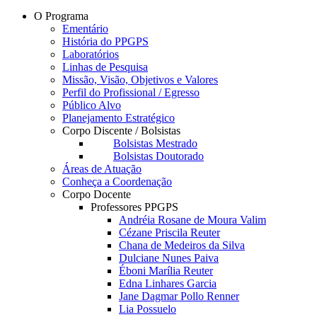
O Programa
Ementário
História do PPGPS
Laboratórios
Linhas de Pesquisa
Missão, Visão, Objetivos e Valores
Perfil do Profissional / Egresso
Público Alvo
Planejamento Estratégico
Corpo Discente / Bolsistas
Bolsistas Mestrado
Bolsistas Doutorado
Áreas de Atuação
Conheça a Coordenação
Corpo Docente
Professores PPGPS
Andréia Rosane de Moura Valim
Cézane Priscila Reuter
Chana de Medeiros da Silva
Dulciane Nunes Paiva
Éboni Marília Reuter
Edna Linhares Garcia
Jane Dagmar Pollo Renner
Lia Possuelo