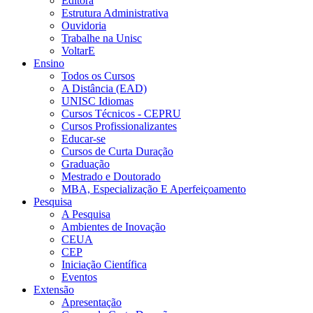
Editora
Estrutura Administrativa
Ouvidoria
Trabalhe na Unisc
VoltarE
Ensino
Todos os Cursos
A Distância (EAD)
UNISC Idiomas
Cursos Técnicos - CEPRU
Cursos Profissionalizantes
Educar-se
Cursos de Curta Duração
Graduação
Mestrado e Doutorado
MBA, Especialização E Aperfeiçoamento
Pesquisa
A Pesquisa
Ambientes de Inovação
CEUA
CEP
Iniciação Científica
Eventos
Extensão
Apresentação