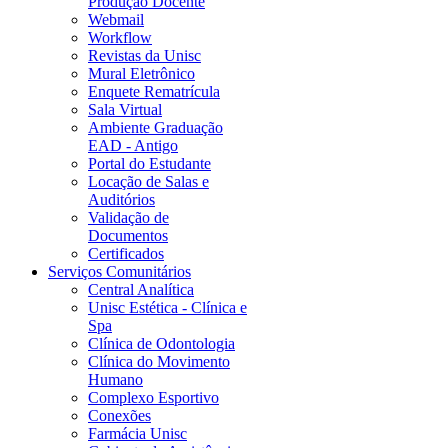
Produção Docente
Webmail
Workflow
Revistas da Unisc
Mural Eletrônico
Enquete Rematrícula
Sala Virtual
Ambiente Graduação
EAD - Antigo
Portal do Estudante
Locação de Salas e
Auditórios
Validação de
Documentos
Certificados
Serviços Comunitários
Central Analítica
Unisc Estética - Clínica e
Spa
Clínica de Odontologia
Clínica do Movimento
Humano
Complexo Esportivo
Conexões
Farmácia Unisc