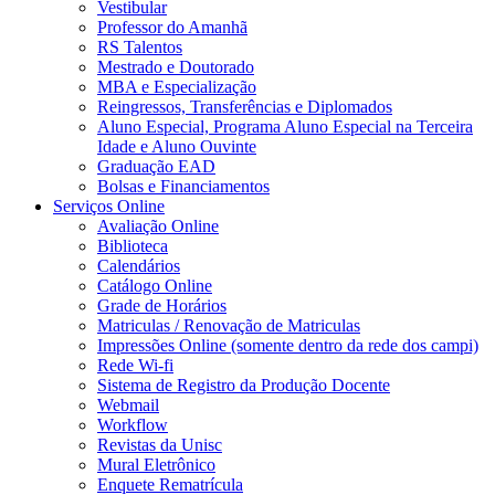
Vestibular
Professor do Amanhã
RS Talentos
Mestrado e Doutorado
MBA e Especialização
Reingressos, Transferências e Diplomados
Aluno Especial, Programa Aluno Especial na Terceira
Idade e Aluno Ouvinte
Graduação EAD
Bolsas e Financiamentos
Serviços Online
Avaliação Online
Biblioteca
Calendários
Catálogo Online
Grade de Horários
Matriculas / Renovação de Matriculas
Impressões Online (somente dentro da rede dos campi)
Rede Wi-fi
Sistema de Registro da Produção Docente
Webmail
Workflow
Revistas da Unisc
Mural Eletrônico
Enquete Rematrícula