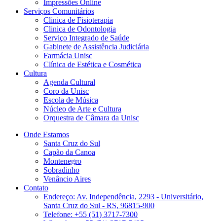
Impressões Online
Serviços Comunitários
Clinica de Fisioterapia
Clinica de Odontologia
Serviço Integrado de Saúde
Gabinete de Assistência Judiciária
Farmácia Unisc
Clínica de Estética e Cosmética
Cultura
Agenda Cultural
Coro da Unisc
Escola de Música
Núcleo de Arte e Cultura
Orquestra de Câmara da Unisc
Onde Estamos
Santa Cruz do Sul
Capão da Canoa
Montenegro
Sobradinho
Venâncio Aires
Contato
Endereço: Av. Independência, 2293 - Universitário,
Santa Cruz do Sul - RS, 96815-900
Telefone: +55 (51) 3717-7300