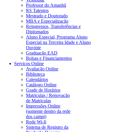
Professor do Amanhã
RS Talentos
Mestrado e Doutorado
MBA e Especialização
Reingressos, Transferências e
Diplomados
Aluno Especial, Programa Aluno
Especial na Terceira Idade e Aluno
Ouvinte
Graduação EAD
Bolsas e Financiamentos
Serviços Online
Avaliação Online
Biblioteca
Calendários
Catálogo Online
Grade de Horários
Matriculas / Renovação
de Matriculas
Impressões Online
(somente dentro da rede
dos campi)
Rede Wi-fi
Sistema de Registro da