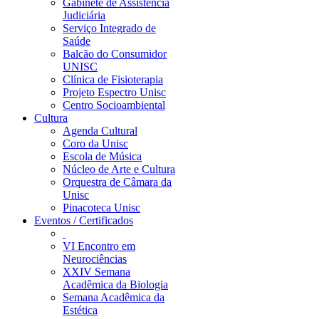
Gabinete de Assistência
Judiciária
Serviço Integrado de
Saúde
Balcão do Consumidor
UNISC
Clínica de Fisioterapia
Projeto Espectro Unisc
Centro Socioambiental
Cultura
Agenda Cultural
Coro da Unisc
Escola de Música
Núcleo de Arte e Cultura
Orquestra de Câmara da
Unisc
Pinacoteca Unisc
Eventos / Certificados
VI Encontro em
Neurociências
XXIV Semana
Acadêmica da Biologia
Semana Acadêmica da
Estética