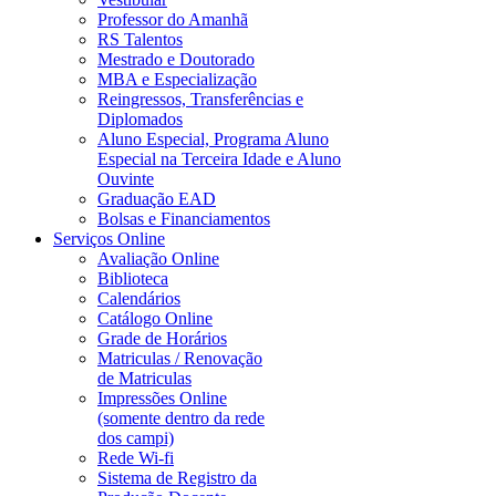
Professor do Amanhã
RS Talentos
Mestrado e Doutorado
MBA e Especialização
Reingressos, Transferências e
Diplomados
Aluno Especial, Programa Aluno
Especial na Terceira Idade e Aluno
Ouvinte
Graduação EAD
Bolsas e Financiamentos
Serviços Online
Avaliação Online
Biblioteca
Calendários
Catálogo Online
Grade de Horários
Matriculas / Renovação
de Matriculas
Impressões Online
(somente dentro da rede
dos campi)
Rede Wi-fi
Sistema de Registro da