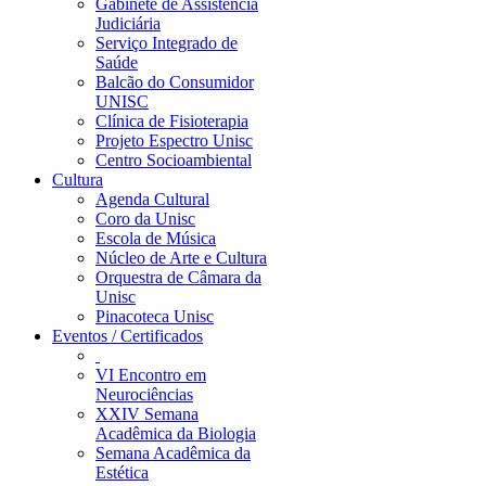
Gabinete de Assistência
Judiciária
Serviço Integrado de
Saúde
Balcão do Consumidor
UNISC
Clínica de Fisioterapia
Projeto Espectro Unisc
Centro Socioambiental
Cultura
Agenda Cultural
Coro da Unisc
Escola de Música
Núcleo de Arte e Cultura
Orquestra de Câmara da
Unisc
Pinacoteca Unisc
Eventos / Certificados
VI Encontro em
Neurociências
XXIV Semana
Acadêmica da Biologia
Semana Acadêmica da
Estética