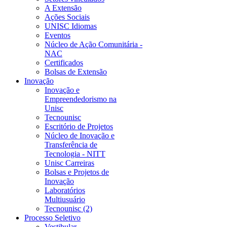
A Extensão
Ações Sociais
UNISC Idiomas
Eventos
Núcleo de Ação Comunitária -
NAC
Certificados
Bolsas de Extensão
Inovação
Inovação e
Empreendedorismo na
Unisc
Tecnounisc
Escritório de Projetos
Núcleo de Inovação e
Transferência de
Tecnologia - NITT
Unisc Carreiras
Bolsas e Projetos de
Inovação
Laboratórios
Multiusuário
Tecnounisc (2)
Processo Seletivo
Vestibular