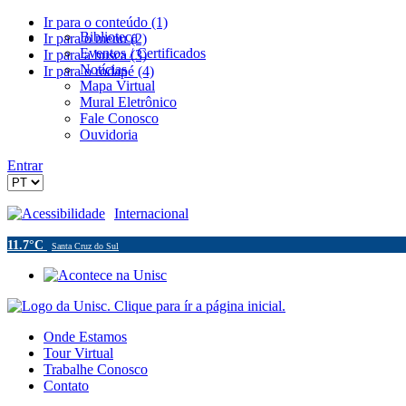
Ir para o conteúdo (1)
Biblioteca
Ir para o menu (2)
Eventos / Certificados
Ir para a busca (3)
Notícias
Ir para o rodapé (4)
Mapa Virtual
Mural Eletrônico
Fale Conosco
Ouvidoria
Entrar
Acessibilidade
Internacional
11.7°C
Santa Cruz do Sul
Onde Estamos
Tour Virtual
Trabalhe Conosco
Contato