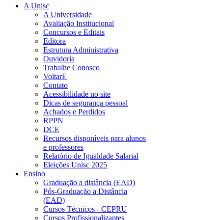
A Unisc
A Universidade
Avaliação Institucional
Concursos e Editais
Editora
Estrutura Administrativa
Ouvidoria
Trabalhe Conosco
VoltarE
Contato
Acessibilidade no site
Dicas de segurança pessoal
Achados e Perdidos
RPPN
DCE
Recursos disponíveis para alunos
e professores
Relatório de Igualdade Salarial
Eleições Unisc 2025
Ensino
Graduação a distância (EAD)
Pós-Graduação a Distância
(EAD)
Cursos Técnicos - CEPRU
Cursos Profissionalizantes