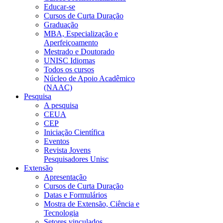
Educar-se
Cursos de Curta Duração
Graduação
MBA, Especialização e
Aperfeiçoamento
Mestrado e Doutorado
UNISC Idiomas
Todos os cursos
Núcleo de Apoio Acadêmico
(NAAC)
Pesquisa
A pesquisa
CEUA
CEP
Iniciação Científica
Eventos
Revista Jovens
Pesquisadores Unisc
Extensão
Apresentação
Cursos de Curta Duração
Datas e Formulários
Mostra de Extensão, Ciência e
Tecnologia
Setores vinculados