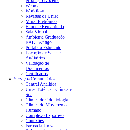
Produção Docente
Webmail
Workflow
Revistas da Unisc
Mural Eletrônico
Enquete Rematrícula
Sala Virtual
Ambiente Graduação
EAD - Antigo
Portal do Estudante
Locação de Salas e
Auditórios
Validação de
Documentos
Certificados
Serviços Comunitários
Central Analítica
Unisc Estética - Clínica e
Spa
Clínica de Odontologia
Clínica do Movimento
Humano
Complexo Esportivo
Conexões
Farmácia Unisc