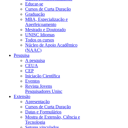
Educar-se
Cursos de Curta Duração
Graduação
MBA, Especialização e
Aperfeiçoamento
Mestrado e Doutorado
UNISC Idiomas
Todos os cursos
Núcleo de Apoio Acadêmico
(NAAC)
Pesquisa
A pesquisa
CEUA
CEP
Iniciação Científica
Eventos
Revista Jovens
Pesquisadores Unisc
Extensão
Apresentação
Cursos de Curta Duração
Datas e Formulários
Mostra de Extensão, Ciência e
Tecnologia
Setores vinculados