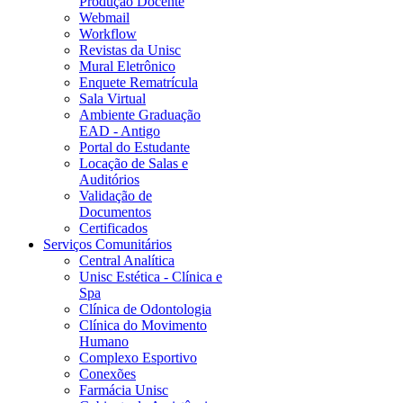
Produção Docente
Webmail
Workflow
Revistas da Unisc
Mural Eletrônico
Enquete Rematrícula
Sala Virtual
Ambiente Graduação
EAD - Antigo
Portal do Estudante
Locação de Salas e
Auditórios
Validação de
Documentos
Certificados
Serviços Comunitários
Central Analítica
Unisc Estética - Clínica e
Spa
Clínica de Odontologia
Clínica do Movimento
Humano
Complexo Esportivo
Conexões
Farmácia Unisc