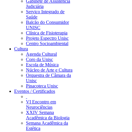
Gabinete de Assistência
Judiciária
Serviço Integrado de
Saúde
Balcão do Consumidor
UNISC
Clínica de Fisioterapia
Projeto Espectro Unisc
Centro Socioambiental
Cultura
Agenda Cultural
Coro da Unisc
Escola de Música
Núcleo de Arte e Cultura
Orquestra de Câmara da
Unisc
Pinacoteca Unisc
Eventos / Certificados
VI Encontro em
Neurociências
XXIV Semana
Acadêmica da Biologia
Semana Acadêmica da
Estética