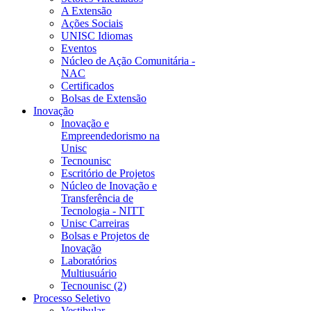
A Extensão
Ações Sociais
UNISC Idiomas
Eventos
Núcleo de Ação Comunitária -
NAC
Certificados
Bolsas de Extensão
Inovação
Inovação e
Empreendedorismo na
Unisc
Tecnounisc
Escritório de Projetos
Núcleo de Inovação e
Transferência de
Tecnologia - NITT
Unisc Carreiras
Bolsas e Projetos de
Inovação
Laboratórios
Multiusuário
Tecnounisc (2)
Processo Seletivo
Vestibular