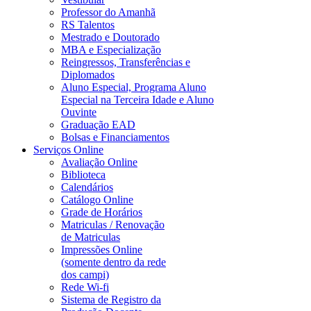
Professor do Amanhã
RS Talentos
Mestrado e Doutorado
MBA e Especialização
Reingressos, Transferências e
Diplomados
Aluno Especial, Programa Aluno
Especial na Terceira Idade e Aluno
Ouvinte
Graduação EAD
Bolsas e Financiamentos
Serviços Online
Avaliação Online
Biblioteca
Calendários
Catálogo Online
Grade de Horários
Matriculas / Renovação
de Matriculas
Impressões Online
(somente dentro da rede
dos campi)
Rede Wi-fi
Sistema de Registro da