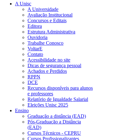
A Unisc
A Universidade
Avaliação Institucional
Concursos e Editais
Editora
Estrutura Administrativa
Ouvidoria
Trabalhe Conosco
VoltarE
Contato
Acessibilidade no site
Dicas de segurança pessoal
Achados e Perdidos
RPPN
DCE
Recursos disponíveis para alunos
e professores
Relatório de Igualdade Salarial
Eleições Unisc 2025
Ensino
Graduação a distância (EAD)
Pós-Graduação a Distância
(EAD)
Cursos Técnicos - CEPRU
Cursos Profissionalizantes