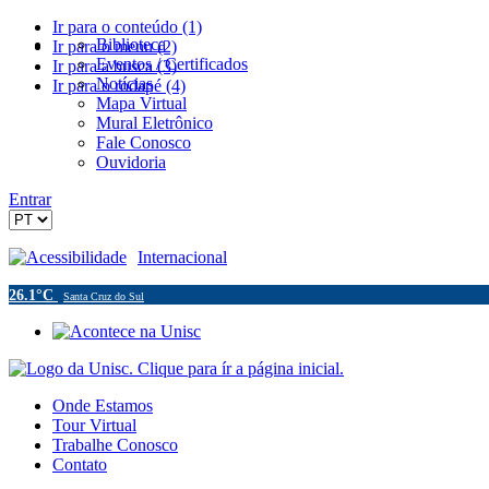
Ir para o conteúdo (1)
Biblioteca
Ir para o menu (2)
Eventos / Certificados
Ir para a busca (3)
Notícias
Ir para o rodapé (4)
Mapa Virtual
Mural Eletrônico
Fale Conosco
Ouvidoria
Entrar
Acessibilidade
Internacional
26.1°C
Santa Cruz do Sul
Onde Estamos
Tour Virtual
Trabalhe Conosco
Contato