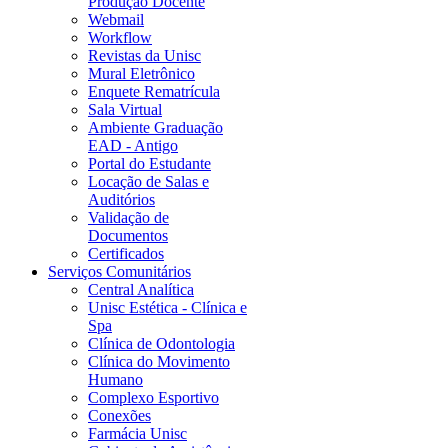
Produção Docente
Webmail
Workflow
Revistas da Unisc
Mural Eletrônico
Enquete Rematrícula
Sala Virtual
Ambiente Graduação
EAD - Antigo
Portal do Estudante
Locação de Salas e
Auditórios
Validação de
Documentos
Certificados
Serviços Comunitários
Central Analítica
Unisc Estética - Clínica e
Spa
Clínica de Odontologia
Clínica do Movimento
Humano
Complexo Esportivo
Conexões
Farmácia Unisc