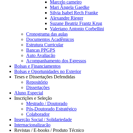
Marcelo carneiro
Mari Ângela Gaedke
Silvia Isabel Rech Franke
Alexandre Rieger
Suzane Beatriz Frantz Krug
Valeriano Antonio Corbellini
Cronograma das aulas
Documentos Acadêmicos
Estrutura Curricular
Bancas PPGPS
Auto Avaliação
Acompanhamento dos Egressos
Bolsas e Financiamentos
Bolsas e Oportunidades no Exterior
Teses e Dissertações Defendidas
Repositório
Dissertações
Aluno Especial
Inscrições e Seleção
Mestrado / Doutorado
Pós-Doutorado Estratégico
Colaborador
Inserção Social / Solidariedade
Internacionalização
Revistas / E-books / Produto Técnico