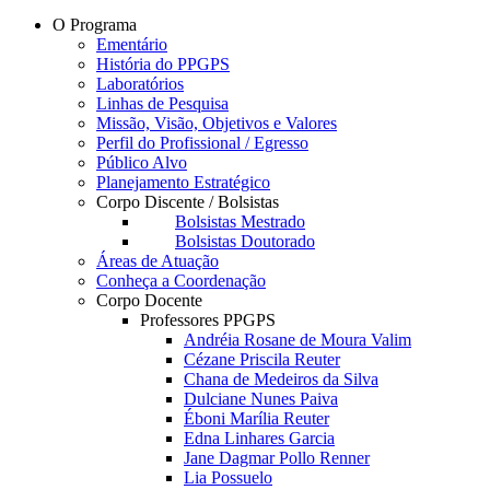
O Programa
Ementário
História do PPGPS
Laboratórios
Linhas de Pesquisa
Missão, Visão, Objetivos e Valores
Perfil do Profissional / Egresso
Público Alvo
Planejamento Estratégico
Corpo Discente / Bolsistas
Bolsistas Mestrado
Bolsistas Doutorado
Áreas de Atuação
Conheça a Coordenação
Corpo Docente
Professores PPGPS
Andréia Rosane de Moura Valim
Cézane Priscila Reuter
Chana de Medeiros da Silva
Dulciane Nunes Paiva
Éboni Marília Reuter
Edna Linhares Garcia
Jane Dagmar Pollo Renner
Lia Possuelo