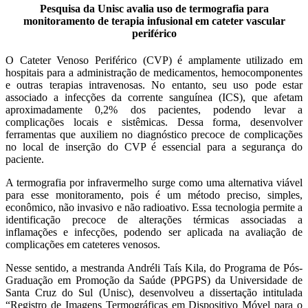
Pesquisa da Unisc avalia uso de termografia para
monitoramento de terapia infusional em cateter vascular
periférico
O Cateter Venoso Periférico (CVP) é amplamente utilizado em
hospitais para a administração de medicamentos, hemocomponentes
e outras terapias intravenosas. No entanto, seu uso pode estar
associado a infecções da corrente sanguínea (ICS), que afetam
aproximadamente 0,2% dos pacientes, podendo levar a
complicações locais e sistêmicas. Dessa forma, desenvolver
ferramentas que auxiliem no diagnóstico precoce de complicações
no local de inserção do CVP é essencial para a segurança do
paciente.
A termografia por infravermelho surge como uma alternativa viável
para esse monitoramento, pois é um método preciso, simples,
econômico, não invasivo e não radioativo. Essa tecnologia permite a
identificação precoce de alterações térmicas associadas a
inflamações e infecções, podendo ser aplicada na avaliação de
complicações em cateteres venosos.
Nesse sentido, a mestranda Andréli Taís Kila, do Programa de Pós-
Graduação em Promoção da Saúde (PPGPS) da Universidade de
Santa Cruz do Sul (Unisc), desenvolveu a dissertação intitulada
“Registro de Imagens Termográficas em Dispositivo Móvel para o