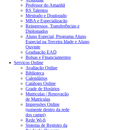
Professor do Amanhã
RS Talentos
Mestrado e Doutorado
MBA e Especialização
Reingressos, Transferências e
Diplomados
Aluno Especial, Programa Aluno
Especial na Terceira Idade e Aluno
Ouvinte
Graduação EAD
Bolsas e Financiamentos
Serviços Online
Avaliação Online
Biblioteca
Calendários
Catálogo Online
Grade de Horários
Matriculas / Renovação
de Matriculas
Impressões Online
(somente dentro da rede
dos campi)
Rede Wi-fi
Sistema de Registro da