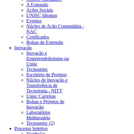
A Extensão
Ações Sociais
UNISC Idiomas
Eventos
Núcleo de Ação Comunitária -
NAC
Certificados
Bolsas de Extensão
Inovação
Inovação e
Empreendedorismo na
Unisc
Tecnounisc
Escritório de Projetos
Núcleo de Inovação e
Transferência de
Tecnologia - NITT
Unisc Carreiras
Bolsas e Projetos de
Inovação
Laboratórios
Multiusuário
Tecnounisc (2)
Processo Seletivo
Vestibular