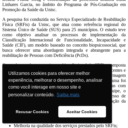
Linhares Garcia, no âmbito do Programa de Pós-Graduação em
Promoção da Saúde da Unisc.
A pesquisa foi conduzida no Serviço Especializado de Reabilitação
Física (SRFis) da Unisc, que atua como referência regional do
Sistema Único de Saúde (SUS) para 25 municípios. O estudo teve
como objetivo analisar os processos de implementação da
Classificação Internacional de Funcionalidade, Incapacidade e
Saúde (CIF), um modelo baseado no conceito biopsicossocial, que
busca oferecer uma abordagem integrada e abrangente para a
reabilitação de Pessoas com Deficiência (PcDs).
O estudo envolveu a equipe multiprofissional do SRFis, composta
por fisioterapeutas, enfermeiros, terapeutas ocupacionais, docentes e
Utilizamos cookies para oferecer melhor
Utilizamos cookies para oferecer melhor
acadêmicos dos cursos de Fisioterapia, Serviço Social, Enfermagem
experiência, melhorar o desempenho, analisar
experiência, melhorar o desempenho, analisar
e Psicologia, além de PcDs atendidos pelo serviço. A pesquisa foi
estruturada em cinco eixos principais, incluindo entrevistas com
como você interage em nosso site e
como você interage em nosso site e
PcDs, oficinas e grupos focais com profissionais da equipe, o
personalizar conteúdo.
personalizar conteúdo.
Saiba mais
Saiba mais
desenvolvimento de um software para aprimorar o processo de
avaliação das PcDs e avaliações contínuas da implementação da
CIF.
Recusar Cookies
Recusar Cookies
Aceitar Cookies
Aceitar Cookies
Entre os principais resultados da pesquisa, destacam-se:
Melhoria na qualidade dos serviços prestados pelo SRFis;