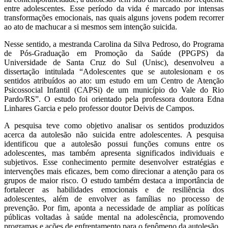
entre adolescentes. Esse período da vida é marcado por intensas
transformações emocionais, nas quais alguns jovens podem recorrer
ao ato de machucar a si mesmos sem intenção suicida.
Nesse sentido, a mestranda Carolina da Silva Pedroso, do Programa
de Pós-Graduação em Promoção da Saúde (PPGPS) da
Universidade de Santa Cruz do Sul (Unisc), desenvolveu a
dissertação intitulada “Adolescentes que se autolesionam e os
sentidos atribuídos ao ato: um estudo em um Centro de Atenção
Psicossocial Infantil (CAPSi) de um município do Vale do Rio
Pardo/RS”. O estudo foi orientado pela professora doutora Edna
Linhares Garcia e pelo professor doutor Deivis de Campos.
A pesquisa teve como objetivo analisar os sentidos produzidos
acerca da autolesão não suicida entre adolescentes. A pesquisa
identificou que a autolesão possui funções comuns entre os
adolescentes, mas também apresenta significados individuais e
subjetivos. Esse conhecimento permite desenvolver estratégias e
intervenções mais eficazes, bem como direcionar a atenção para os
grupos de maior risco. O estudo também destaca a importância de
fortalecer as habilidades emocionais e de resiliência dos
adolescentes, além de envolver as famílias no processo de
prevenção. Por fim, aponta a necessidade de ampliar as políticas
públicas voltadas à saúde mental na adolescência, promovendo
programas e ações de enfrentamento para o fenômeno da autolesão.