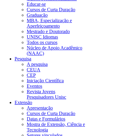
Educar-se
Cursos de Curta Duração
Graduação
MBA, Especialização e
Aperfeiçoamento
Mestrado e Doutorado
UNISC Idiomas
Todos os cursos
Núcleo de Apoio Acadêmico
(NAAC)
Pesquisa
A pesquisa
CEUA
CEP
Iniciação Científica
Eventos
Revista Jovens
Pesquisadores Unisc
Extensão
Apresentação
Cursos de Curta Duração
Datas e Formulários
Mostra de Extensão, Ciência e
Tecnologia
Setores vinculados