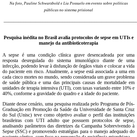
Na foto, Pauline Schwarzbold e Lia Possuelo em evento sobre políticas
públicas no sistema prisional
______________________________________________________
Pesquisa inédita no Brasil avalia protocolos de sepse em UTIs e
manejo da antibioticoterapia
A sepse é uma condição clínica grave desencadeada por uma
resposta desregulada do sistema imunológico diante de uma
infecção, podendo levar à disfunção de órgãos vitais e colocar a vida
do paciente em risco. Atualmente, a sepse está associada a uma em
cada cinco mortes no mundo, sendo considerada um grave problema
de saúde pública e uma das principais causas de mortalidade em
unidades de terapia intensiva (UTI), com taxas variando entre 10% e
40%, conforme a gravidade do quadro e a idade do paciente.
Diante desse cenário, uma pesquisa realizada pelo Programa de Pós-
Graduação em Promoção da Saúde da Universidade de Santa Cruz
do Sul (Unisc) teve como objetivo avaliar o perfil das instituições
brasileiras com UTI adulto que possuem protocolos de sepse,
analisando parâmetros das diretrizes da Campanha Sobrevivendo à
Sepse (SSC) e promovendo estratégias para o manejo adequado do
paciente séptico, com foco na prevenção da resistência microbiana.