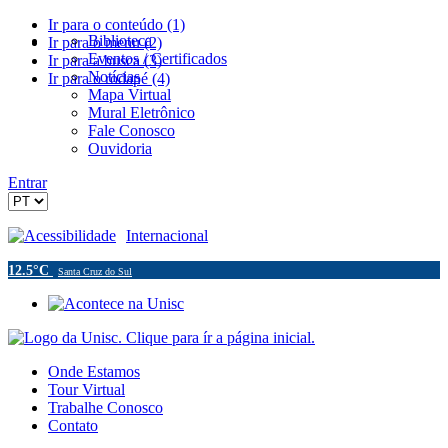
Ir para o conteúdo (1)
Biblioteca
Ir para o menu (2)
Eventos / Certificados
Ir para a busca (3)
Notícias
Ir para o rodapé (4)
Mapa Virtual
Mural Eletrônico
Fale Conosco
Ouvidoria
Entrar
Acessibilidade
Internacional
12.5°C
Santa Cruz do Sul
Onde Estamos
Tour Virtual
Trabalhe Conosco
Contato