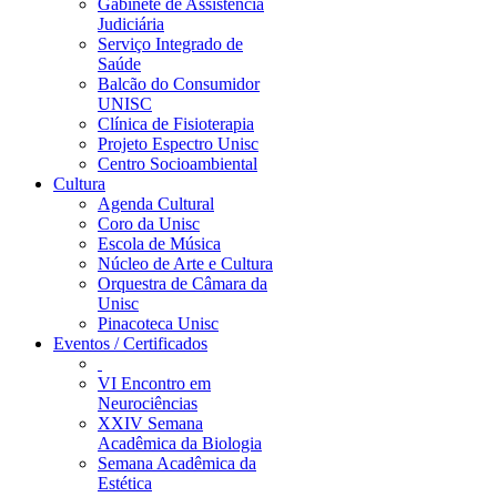
Gabinete de Assistência
Judiciária
Serviço Integrado de
Saúde
Balcão do Consumidor
UNISC
Clínica de Fisioterapia
Projeto Espectro Unisc
Centro Socioambiental
Cultura
Agenda Cultural
Coro da Unisc
Escola de Música
Núcleo de Arte e Cultura
Orquestra de Câmara da
Unisc
Pinacoteca Unisc
Eventos / Certificados
VI Encontro em
Neurociências
XXIV Semana
Acadêmica da Biologia
Semana Acadêmica da
Estética