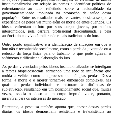
institucionalizados em relação às perdas e identificar políticas de
enfrentamento ao luto, refletindo sobre a racionalidade da
governamentalidade implicada na promoção da saúde dessa
população. Entre os resultados mais relevantes, destaca-se que a
experiência da perda vai muito além da morte de entes queridos. Os
idosos enfrentam o luto por seus corpos jovens, por sonhos
interrompidos, pela carreira profissional descontinuada e pela
ausência do convívio familiar e de rituais tradicionais do luto.
Outro ponto significativo é a identificação de situações em que o
luto não é reconhecido socialmente, como a perda da juventude ou a
redução da força física para o trabalho, o que pode agravar o
sofrimento e dificultar a elaboração do luto.
As perdas vivenciadas pelos idosos institucionalizados se interligam
a fatores biopsicossociais, formando uma rede de influências que
molda a velhice como um processo de múltiplas perdas. Dessa
forma, a morte e o morrer tornam-se dimensões complexas, nas
quais as perdas individuais se misturam às dinâmicas de
subjetivação, resultando em um posicionamento social que, muitas
vezes, associa o idoso a um corpo improdutivo e, portanto,
inservível para os interesses do mercado.
Entretanto, a pesquisa também aponta que, apesar dessas perdas
diárias, os idosos demonstram resistência e (re)existência ao