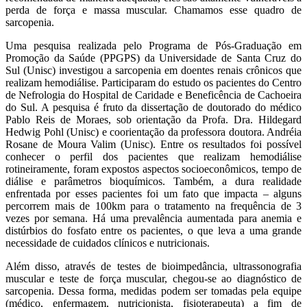
perda de força e massa muscular. Chamamos esse quadro de
sarcopenia.
Uma pesquisa realizada pelo Programa de Pós-Graduação em
Promoção da Saúde (PPGPS) da Universidade de Santa Cruz do
Sul (Unisc) investigou a sarcopenia em doentes renais crônicos que
realizam hemodiálise. Participaram do estudo os pacientes do Centro
de Nefrologia do Hospital de Caridade e Beneficência de Cachoeira
do Sul. A pesquisa é fruto da dissertação de doutorado do médico
Pablo Reis de Moraes, sob orientação da Profa. Dra. Hildegard
Hedwig Pohl (Unisc) e coorientação da professora doutora. Andréia
Rosane de Moura Valim (Unisc). Entre os resultados foi possível
conhecer o perfil dos pacientes que realizam hemodiálise
rotineiramente, foram expostos aspectos socioeconômicos, tempo de
diálise e parâmetros bioquímicos. Também, a dura realidade
enfrentada por esses pacientes foi um fato que impacta – alguns
percorrem mais de 100km para o tratamento na frequência de 3
vezes por semana. Há uma prevalência aumentada para anemia e
distúrbios do fosfato entre os pacientes, o que leva a uma grande
necessidade de cuidados clínicos e nutricionais.
Além disso, através de testes de bioimpedância, ultrassonografia
muscular e teste de força muscular, chegou-se ao diagnóstico de
sarcopenia. Dessa forma, medidas podem ser tomadas pela equipe
(médico, enfermagem, nutricionista, fisioterapeuta) a fim de