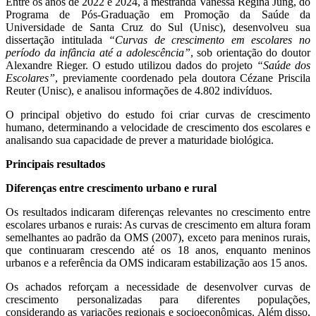
Entre os anos de 2022 e 2024, a mestranda Vanessa Regina Jung, do
Programa de Pós-Graduação em Promoção da Saúde da
Universidade de Santa Cruz do Sul (Unisc), desenvolveu sua
dissertação intitulada
“Curvas de crescimento em escolares no
período da infância até a adolescência”
, sob orientação do doutor
Alexandre Rieger. O estudo utilizou dados do projeto
“Saúde dos
Escolares”
, previamente coordenado pela doutora Cézane Priscila
Reuter (Unisc), e analisou informações de 4.802 indivíduos.
O principal objetivo do estudo foi criar curvas de crescimento
humano, determinando a velocidade de crescimento dos escolares e
analisando sua capacidade de prever a maturidade biológica.
Principais resultados
Diferenças entre crescimento urbano e rural
Os resultados indicaram diferenças relevantes no crescimento entre
escolares urbanos e rurais: As curvas de crescimento em altura foram
semelhantes ao padrão da OMS (2007), exceto para meninos rurais,
que continuaram crescendo até os 18 anos, enquanto meninos
urbanos e a referência da OMS indicaram estabilização aos 15 anos.
Os achados reforçam a necessidade de desenvolver curvas de
crescimento personalizadas para diferentes populações,
considerando as variações regionais e socioeconômicas. Além disso,