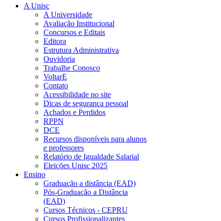
A Unisc
A Universidade
Avaliação Institucional
Concursos e Editais
Editora
Estrutura Administrativa
Ouvidoria
Trabalhe Conosco
VoltarE
Contato
Acessibilidade no site
Dicas de segurança pessoal
Achados e Perdidos
RPPN
DCE
Recursos disponíveis para alunos
e professores
Relatório de Igualdade Salarial
Eleições Unisc 2025
Ensino
Graduação a distância (EAD)
Pós-Graduação a Distância
(EAD)
Cursos Técnicos - CEPRU
Cursos Profissionalizantes