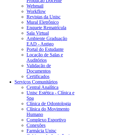
Produção Docente
Webmail
Workflow
Revistas da Unisc
Mural Eletrônico
Enquete Rematrícula
Sala Virtual
Ambiente Graduação
EAD - Antigo
Portal do Estudante
Locação de Salas e
Auditórios
Validação de
Documentos
Certificados
Serviços Comunitários
Central Analítica
Unisc Estética - Clínica e
Spa
Clínica de Odontologia
Clínica do Movimento
Humano
Complexo Esportivo
Conexões
Farmácia Unisc