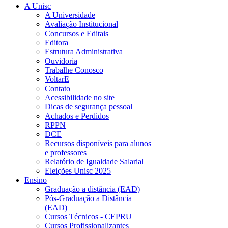
A Unisc
A Universidade
Avaliação Institucional
Concursos e Editais
Editora
Estrutura Administrativa
Ouvidoria
Trabalhe Conosco
VoltarE
Contato
Acessibilidade no site
Dicas de segurança pessoal
Achados e Perdidos
RPPN
DCE
Recursos disponíveis para alunos
e professores
Relatório de Igualdade Salarial
Eleições Unisc 2025
Ensino
Graduação a distância (EAD)
Pós-Graduação a Distância
(EAD)
Cursos Técnicos - CEPRU
Cursos Profissionalizantes