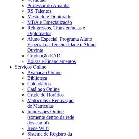
Professor do Amanhã
RS Talentos
Mestrado e Doutorado
MBA e Especialização
Reingressos, Transferências e
Diplomados
Aluno Especial, Programa Aluno
Especial na Terceira Idade e Aluno
Ouvinte
Graduação EAD
Bolsas e Financiamentos
Serviços Online
Avaliação Online
Biblioteca
Calendários
Catálogo Online
Grade de Horários
Matriculas / Renovação
de Matriculas
Impressões Online
(somente dentro da rede
dos campi)
Rede Wi-fi
Sistema de Registro da