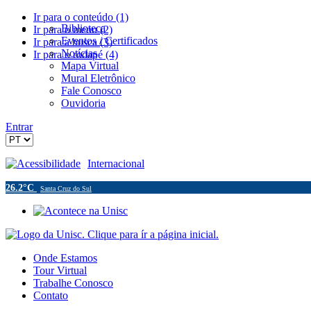
Ir para o conteúdo (1)
Biblioteca
Ir para o menu (2)
Eventos / Certificados
Ir para a busca (3)
Notícias
Ir para o rodapé (4)
Mapa Virtual
Mural Eletrônico
Fale Conosco
Ouvidoria
Entrar
Acessibilidade
Internacional
26.2°C
Santa Cruz do Sul
Onde Estamos
Tour Virtual
Trabalhe Conosco
Contato