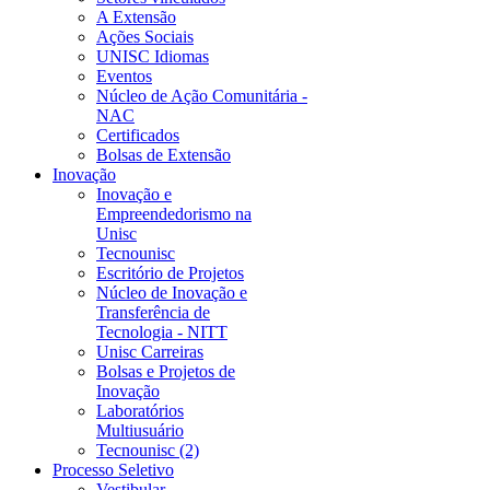
A Extensão
Ações Sociais
UNISC Idiomas
Eventos
Núcleo de Ação Comunitária -
NAC
Certificados
Bolsas de Extensão
Inovação
Inovação e
Empreendedorismo na
Unisc
Tecnounisc
Escritório de Projetos
Núcleo de Inovação e
Transferência de
Tecnologia - NITT
Unisc Carreiras
Bolsas e Projetos de
Inovação
Laboratórios
Multiusuário
Tecnounisc (2)
Processo Seletivo
Vestibular