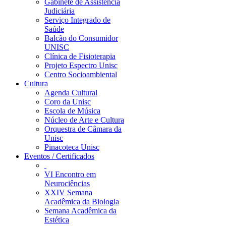
Gabinete de Assistência
Judiciária
Serviço Integrado de
Saúde
Balcão do Consumidor
UNISC
Clínica de Fisioterapia
Projeto Espectro Unisc
Centro Socioambiental
Cultura
Agenda Cultural
Coro da Unisc
Escola de Música
Núcleo de Arte e Cultura
Orquestra de Câmara da
Unisc
Pinacoteca Unisc
Eventos / Certificados
VI Encontro em
Neurociências
XXIV Semana
Acadêmica da Biologia
Semana Acadêmica da
Estética