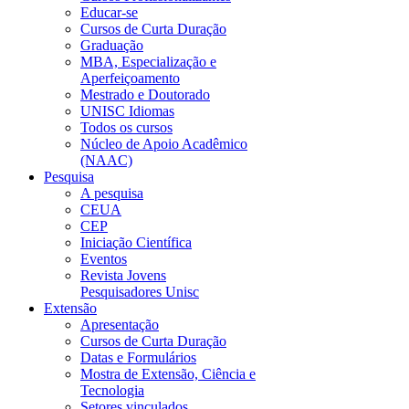
Educar-se
Cursos de Curta Duração
Graduação
MBA, Especialização e
Aperfeiçoamento
Mestrado e Doutorado
UNISC Idiomas
Todos os cursos
Núcleo de Apoio Acadêmico
(NAAC)
Pesquisa
A pesquisa
CEUA
CEP
Iniciação Científica
Eventos
Revista Jovens
Pesquisadores Unisc
Extensão
Apresentação
Cursos de Curta Duração
Datas e Formulários
Mostra de Extensão, Ciência e
Tecnologia
Setores vinculados