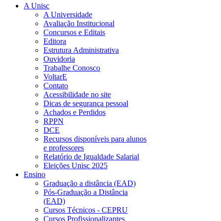
A Unisc
A Universidade
Avaliação Institucional
Concursos e Editais
Editora
Estrutura Administrativa
Ouvidoria
Trabalhe Conosco
VoltarE
Contato
Acessibilidade no site
Dicas de segurança pessoal
Achados e Perdidos
RPPN
DCE
Recursos disponíveis para alunos
e professores
Relatório de Igualdade Salarial
Eleições Unisc 2025
Ensino
Graduação a distância (EAD)
Pós-Graduação a Distância
(EAD)
Cursos Técnicos - CEPRU
Cursos Profissionalizantes