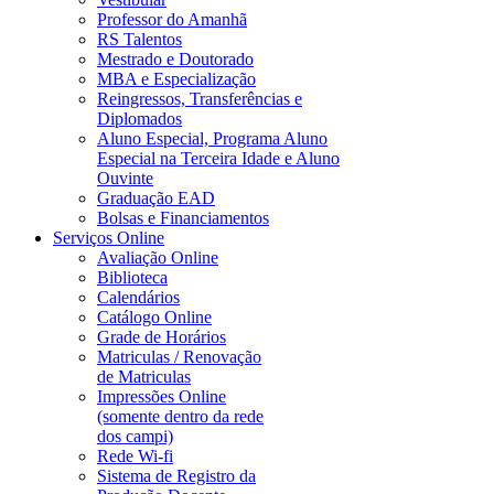
Professor do Amanhã
RS Talentos
Mestrado e Doutorado
MBA e Especialização
Reingressos, Transferências e
Diplomados
Aluno Especial, Programa Aluno
Especial na Terceira Idade e Aluno
Ouvinte
Graduação EAD
Bolsas e Financiamentos
Serviços Online
Avaliação Online
Biblioteca
Calendários
Catálogo Online
Grade de Horários
Matriculas / Renovação
de Matriculas
Impressões Online
(somente dentro da rede
dos campi)
Rede Wi-fi
Sistema de Registro da