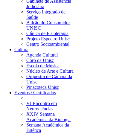
Gabinete de Assistência
Judiciária
Serviço Integrado de
Saúde
Balcão do Consumidor
UNISC
Clínica de Fisioterapia
Projeto Espectro Unisc
Centro Socioambiental
Cultura
Agenda Cultural
Coro da Unisc
Escola de Música
Núcleo de Arte e Cultura
Orquestra de Câmara da
Unisc
Pinacoteca Unisc
Eventos / Certificados
VI Encontro em
Neurociências
XXIV Semana
Acadêmica da Biologia
Semana Acadêmica da
Estética