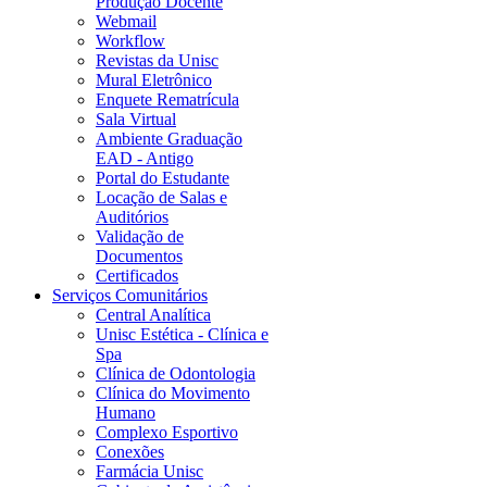
Produção Docente
Webmail
Workflow
Revistas da Unisc
Mural Eletrônico
Enquete Rematrícula
Sala Virtual
Ambiente Graduação
EAD - Antigo
Portal do Estudante
Locação de Salas e
Auditórios
Validação de
Documentos
Certificados
Serviços Comunitários
Central Analítica
Unisc Estética - Clínica e
Spa
Clínica de Odontologia
Clínica do Movimento
Humano
Complexo Esportivo
Conexões
Farmácia Unisc