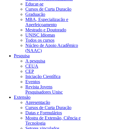
Educar-se
Cursos de Curta Duração
Graduação
MBA, Especialização e
Aperfeiçoamento
Mestrado e Doutorado
UNISC Idiomas
Todos os cursos
Núcleo de Apoio Acadêmico
(NAAC)
Pesquisa
A pesquisa
CEUA
CEP
Iniciação Científica
Eventos
Revista Jovens
Pesquisadores Unisc
Extensão
Apresentação
Cursos de Curta Duração
Datas e Formulários
Mostra de Extensão, Ciência e
Tecnologia
Setores vinculados