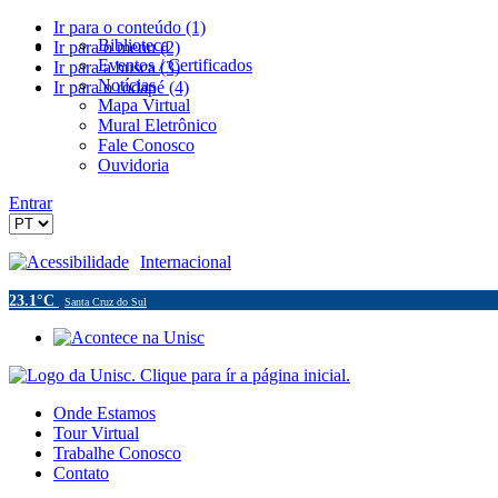
Ir para o conteúdo (1)
Biblioteca
Ir para o menu (2)
Eventos / Certificados
Ir para a busca (3)
Notícias
Ir para o rodapé (4)
Mapa Virtual
Mural Eletrônico
Fale Conosco
Ouvidoria
Entrar
Acessibilidade
Internacional
23.1°C
Santa Cruz do Sul
Onde Estamos
Tour Virtual
Trabalhe Conosco
Contato