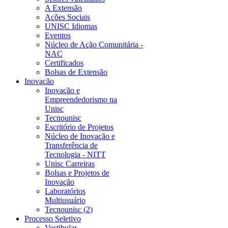
A Extensão
Ações Sociais
UNISC Idiomas
Eventos
Núcleo de Ação Comunitária -
NAC
Certificados
Bolsas de Extensão
Inovação
Inovação e
Empreendedorismo na
Unisc
Tecnounisc
Escritório de Projetos
Núcleo de Inovação e
Transferência de
Tecnologia - NITT
Unisc Carreiras
Bolsas e Projetos de
Inovação
Laboratórios
Multiusuário
Tecnounisc (2)
Processo Seletivo
Vestibular