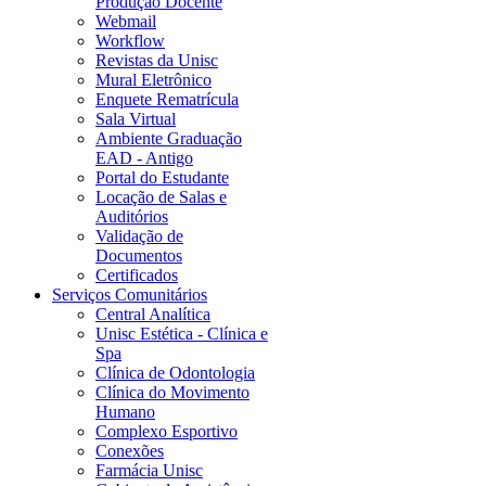
Produção Docente
Webmail
Workflow
Revistas da Unisc
Mural Eletrônico
Enquete Rematrícula
Sala Virtual
Ambiente Graduação
EAD - Antigo
Portal do Estudante
Locação de Salas e
Auditórios
Validação de
Documentos
Certificados
Serviços Comunitários
Central Analítica
Unisc Estética - Clínica e
Spa
Clínica de Odontologia
Clínica do Movimento
Humano
Complexo Esportivo
Conexões
Farmácia Unisc