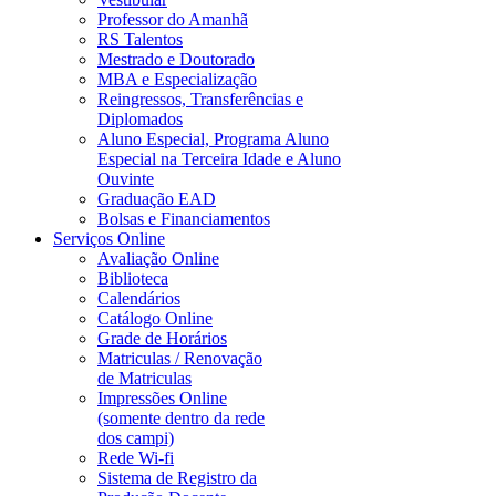
Professor do Amanhã
RS Talentos
Mestrado e Doutorado
MBA e Especialização
Reingressos, Transferências e
Diplomados
Aluno Especial, Programa Aluno
Especial na Terceira Idade e Aluno
Ouvinte
Graduação EAD
Bolsas e Financiamentos
Serviços Online
Avaliação Online
Biblioteca
Calendários
Catálogo Online
Grade de Horários
Matriculas / Renovação
de Matriculas
Impressões Online
(somente dentro da rede
dos campi)
Rede Wi-fi
Sistema de Registro da