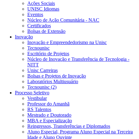
Ações Sociais
UNISC Idiomas
Eventos
Núcleo de Ação Comunitária - NAC
Certificados
Bolsas de Extensão
Inovação
Inovação e Empreendedorismo na Unisc
Tecnounisc
Escritório de Projetos
Núcleo de Inovação e Transferência de Tecnologia -
NITT
Unisc Carreiras
Bolsas e Projetos de Inovação
Laboratórios Multiusuário
Tecnounisc (2)
Processo Seletivo
Vestibular
Professor do Amanhã
RS Talentos
Mestrado e Doutorado
MBA e Especialização
Reingressos, Transferências e Diplomados
Aluno Especial, Programa Aluno Especial na Terceira
Idade e Aluno Ouvinte