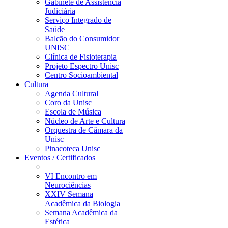
Gabinete de Assistência
Judiciária
Serviço Integrado de
Saúde
Balcão do Consumidor
UNISC
Clínica de Fisioterapia
Projeto Espectro Unisc
Centro Socioambiental
Cultura
Agenda Cultural
Coro da Unisc
Escola de Música
Núcleo de Arte e Cultura
Orquestra de Câmara da
Unisc
Pinacoteca Unisc
Eventos / Certificados
VI Encontro em
Neurociências
XXIV Semana
Acadêmica da Biologia
Semana Acadêmica da
Estética