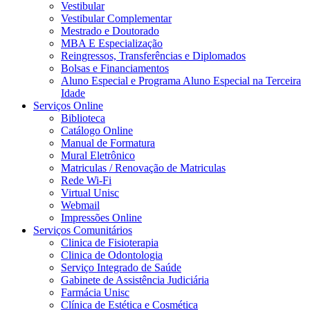
Vestibular
Vestibular Complementar
Mestrado e Doutorado
MBA E Especialização
Reingressos, Transferências e Diplomados
Bolsas e Financiamentos
Aluno Especial e Programa Aluno Especial na Terceira
Idade
Serviços Online
Biblioteca
Catálogo Online
Manual de Formatura
Mural Eletrônico
Matriculas / Renovação de Matriculas
Rede Wi-Fi
Virtual Unisc
Webmail
Impressões Online
Serviços Comunitários
Clinica de Fisioterapia
Clinica de Odontologia
Serviço Integrado de Saúde
Gabinete de Assistência Judiciária
Farmácia Unisc
Clínica de Estética e Cosmética