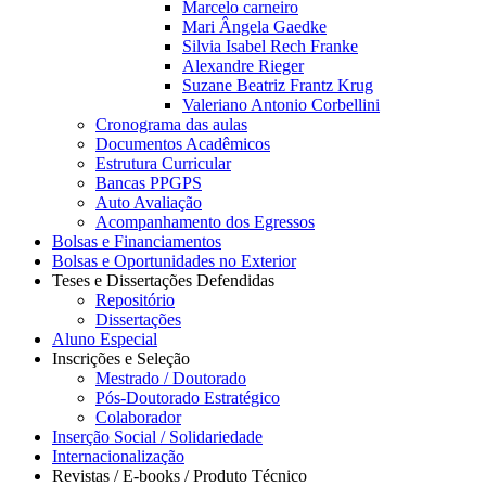
Marcelo carneiro
Mari Ângela Gaedke
Silvia Isabel Rech Franke
Alexandre Rieger
Suzane Beatriz Frantz Krug
Valeriano Antonio Corbellini
Cronograma das aulas
Documentos Acadêmicos
Estrutura Curricular
Bancas PPGPS
Auto Avaliação
Acompanhamento dos Egressos
Bolsas e Financiamentos
Bolsas e Oportunidades no Exterior
Teses e Dissertações Defendidas
Repositório
Dissertações
Aluno Especial
Inscrições e Seleção
Mestrado / Doutorado
Pós-Doutorado Estratégico
Colaborador
Inserção Social / Solidariedade
Internacionalização
Revistas / E-books / Produto Técnico