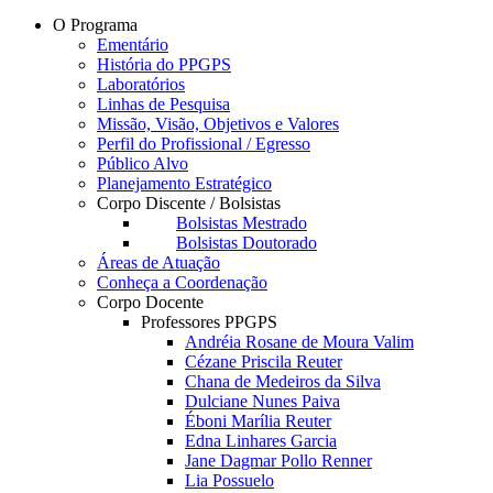
O Programa
Ementário
História do PPGPS
Laboratórios
Linhas de Pesquisa
Missão, Visão, Objetivos e Valores
Perfil do Profissional / Egresso
Público Alvo
Planejamento Estratégico
Corpo Discente / Bolsistas
Bolsistas Mestrado
Bolsistas Doutorado
Áreas de Atuação
Conheça a Coordenação
Corpo Docente
Professores PPGPS
Andréia Rosane de Moura Valim
Cézane Priscila Reuter
Chana de Medeiros da Silva
Dulciane Nunes Paiva
Éboni Marília Reuter
Edna Linhares Garcia
Jane Dagmar Pollo Renner
Lia Possuelo