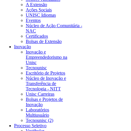
A Extensão
Ações Sociais
UNISC Idiomas
Eventos
Núcleo de Ação Comunitária -
NAC
Certificados
Bolsas de Extensão
Inovação
Inovação e
Empreendedorismo na
Unisc
Tecnounisc
Escritório de Projetos
Núcleo de Inovação e
Transferência de
Tecnologia - NITT
Unisc Carreiras
Bolsas e Projetos de
Inovação
Laboratórios
Multiusuário
Tecnounisc (2)
Processo Seletivo
Vestibular