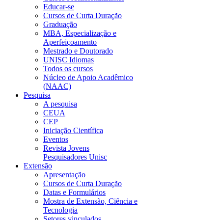
Educar-se
Cursos de Curta Duração
Graduação
MBA, Especialização e
Aperfeiçoamento
Mestrado e Doutorado
UNISC Idiomas
Todos os cursos
Núcleo de Apoio Acadêmico
(NAAC)
Pesquisa
A pesquisa
CEUA
CEP
Iniciação Científica
Eventos
Revista Jovens
Pesquisadores Unisc
Extensão
Apresentação
Cursos de Curta Duração
Datas e Formulários
Mostra de Extensão, Ciência e
Tecnologia
Setores vinculados