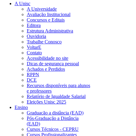
A Unisc
A Universidade
Avaliação Institucional
Concursos e Editais
Editora
Estrutura Administrativa
Ouvidoria
Trabalhe Conosco
VoltarE
Contato
Acessibilidade no site
Dicas de segurança pessoal
Achados e Perdidos
RPPN
DCE
Recursos disponíveis para alunos
e professores
Relatório de Igualdade Salarial
Eleições Unisc 2025
Ensino
Graduação a distância (EAD)
Pós-Graduação a Distância
(EAD)
Cursos Técnicos - CEPRU
Cursos Profissionalizantes