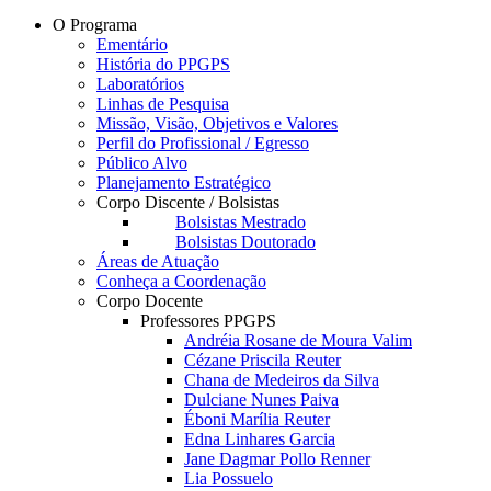
O Programa
Ementário
História do PPGPS
Laboratórios
Linhas de Pesquisa
Missão, Visão, Objetivos e Valores
Perfil do Profissional / Egresso
Público Alvo
Planejamento Estratégico
Corpo Discente / Bolsistas
Bolsistas Mestrado
Bolsistas Doutorado
Áreas de Atuação
Conheça a Coordenação
Corpo Docente
Professores PPGPS
Andréia Rosane de Moura Valim
Cézane Priscila Reuter
Chana de Medeiros da Silva
Dulciane Nunes Paiva
Éboni Marília Reuter
Edna Linhares Garcia
Jane Dagmar Pollo Renner
Lia Possuelo