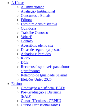
A Unisc
A Universidade
Avaliação Institucional
Concursos e Editais
Editora
Estrutura Administrativa
Ouvidoria
Trabalhe Conosco
VoltarE
Contato
Acessibilidade no site
Dicas de segurança pessoal
Achados e Perdidos
RPPN
DCE
Recursos disponíveis para alunos
e professores
Relatório de Igualdade Salarial
Eleições Unisc 2025
Ensino
Graduação a distância (EAD)
Pós-Graduação a Distância
(EAD)
Cursos Técnicos - CEPRU
Cursos Profissionalizantes