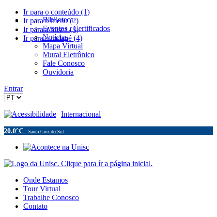
Ir para o conteúdo (1)
Biblioteca
Ir para o menu (2)
Eventos / Certificados
Ir para a busca (3)
Notícias
Ir para o rodapé (4)
Mapa Virtual
Mural Eletrônico
Fale Conosco
Ouvidoria
Entrar
Acessibilidade
Internacional
20.0°C
Santa Cruz do Sul
Onde Estamos
Tour Virtual
Trabalhe Conosco
Contato