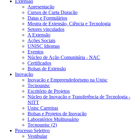
Extensão
Apresentação
Cursos de Curta Duração
Datas e Formulários
Mostra de Extensão, Ciência e Tecnologia
Setores vinculados
A Extensão
Ações Sociais
UNISC Idiomas
Eventos
Núcleo de Ação Comunitária - NAC
Certificados
Bolsas de Extensão
Inovação
Inovação e Empreendedorismo na Unisc
Tecnounisc
Escritório de Projetos
Núcleo de Inovação e Transferência de Tecnologia -
NITT
Unisc Carreiras
Bolsas e Projetos de Inovação
Laboratórios Multiusuário
Tecnounisc (2)
Processo Seletivo
Vestibular