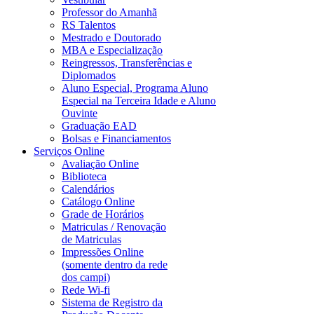
Professor do Amanhã
RS Talentos
Mestrado e Doutorado
MBA e Especialização
Reingressos, Transferências e
Diplomados
Aluno Especial, Programa Aluno
Especial na Terceira Idade e Aluno
Ouvinte
Graduação EAD
Bolsas e Financiamentos
Serviços Online
Avaliação Online
Biblioteca
Calendários
Catálogo Online
Grade de Horários
Matriculas / Renovação
de Matriculas
Impressões Online
(somente dentro da rede
dos campi)
Rede Wi-fi
Sistema de Registro da