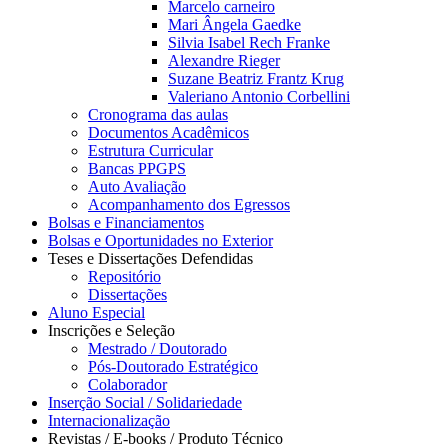
Marcelo carneiro
Mari Ângela Gaedke
Silvia Isabel Rech Franke
Alexandre Rieger
Suzane Beatriz Frantz Krug
Valeriano Antonio Corbellini
Cronograma das aulas
Documentos Acadêmicos
Estrutura Curricular
Bancas PPGPS
Auto Avaliação
Acompanhamento dos Egressos
Bolsas e Financiamentos
Bolsas e Oportunidades no Exterior
Teses e Dissertações Defendidas
Repositório
Dissertações
Aluno Especial
Inscrições e Seleção
Mestrado / Doutorado
Pós-Doutorado Estratégico
Colaborador
Inserção Social / Solidariedade
Internacionalização
Revistas / E-books / Produto Técnico