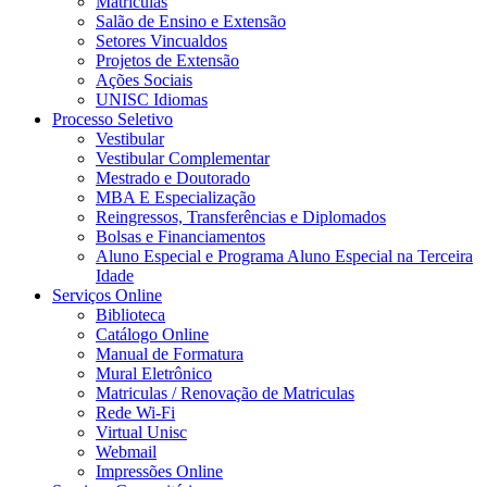
Matrículas
Salão de Ensino e Extensão
Setores Vincualdos
Projetos de Extensão
Ações Sociais
UNISC Idiomas
Processo Seletivo
Vestibular
Vestibular Complementar
Mestrado e Doutorado
MBA E Especialização
Reingressos, Transferências e Diplomados
Bolsas e Financiamentos
Aluno Especial e Programa Aluno Especial na Terceira
Idade
Serviços Online
Biblioteca
Catálogo Online
Manual de Formatura
Mural Eletrônico
Matriculas / Renovação de Matriculas
Rede Wi-Fi
Virtual Unisc
Webmail
Impressões Online