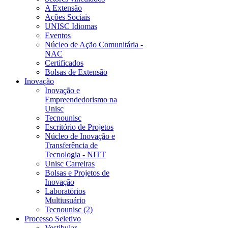
A Extensão
Ações Sociais
UNISC Idiomas
Eventos
Núcleo de Ação Comunitária -
NAC
Certificados
Bolsas de Extensão
Inovação
Inovação e
Empreendedorismo na
Unisc
Tecnounisc
Escritório de Projetos
Núcleo de Inovação e
Transferência de
Tecnologia - NITT
Unisc Carreiras
Bolsas e Projetos de
Inovação
Laboratórios
Multiusuário
Tecnounisc (2)
Processo Seletivo
Vestibular