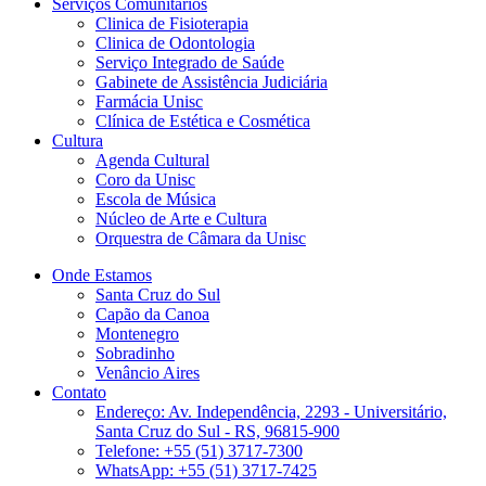
Serviços Comunitários
Clinica de Fisioterapia
Clinica de Odontologia
Serviço Integrado de Saúde
Gabinete de Assistência Judiciária
Farmácia Unisc
Clínica de Estética e Cosmética
Cultura
Agenda Cultural
Coro da Unisc
Escola de Música
Núcleo de Arte e Cultura
Orquestra de Câmara da Unisc
Onde Estamos
Santa Cruz do Sul
Capão da Canoa
Montenegro
Sobradinho
Venâncio Aires
Contato
Endereço: Av. Independência, 2293 - Universitário,
Santa Cruz do Sul - RS, 96815-900
Telefone: +55 (51) 3717-7300
WhatsApp: +55 (51) 3717-7425