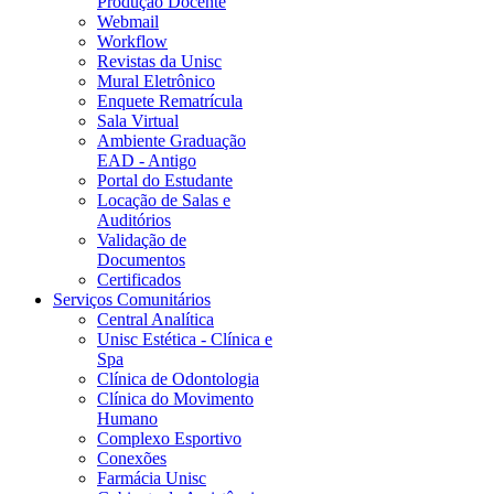
Produção Docente
Webmail
Workflow
Revistas da Unisc
Mural Eletrônico
Enquete Rematrícula
Sala Virtual
Ambiente Graduação
EAD - Antigo
Portal do Estudante
Locação de Salas e
Auditórios
Validação de
Documentos
Certificados
Serviços Comunitários
Central Analítica
Unisc Estética - Clínica e
Spa
Clínica de Odontologia
Clínica do Movimento
Humano
Complexo Esportivo
Conexões
Farmácia Unisc