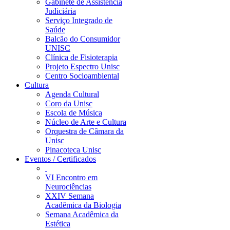
Gabinete de Assistência
Judiciária
Serviço Integrado de
Saúde
Balcão do Consumidor
UNISC
Clínica de Fisioterapia
Projeto Espectro Unisc
Centro Socioambiental
Cultura
Agenda Cultural
Coro da Unisc
Escola de Música
Núcleo de Arte e Cultura
Orquestra de Câmara da
Unisc
Pinacoteca Unisc
Eventos / Certificados
VI Encontro em
Neurociências
XXIV Semana
Acadêmica da Biologia
Semana Acadêmica da
Estética