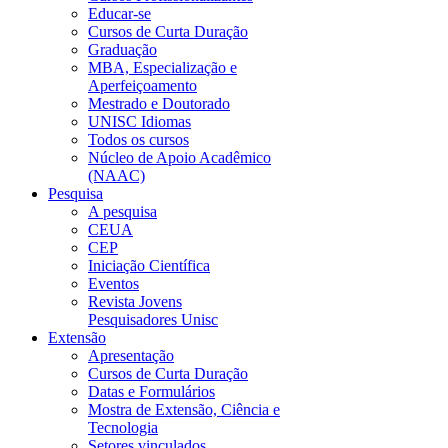
Educar-se
Cursos de Curta Duração
Graduação
MBA, Especialização e
Aperfeiçoamento
Mestrado e Doutorado
UNISC Idiomas
Todos os cursos
Núcleo de Apoio Acadêmico
(NAAC)
Pesquisa
A pesquisa
CEUA
CEP
Iniciação Científica
Eventos
Revista Jovens
Pesquisadores Unisc
Extensão
Apresentação
Cursos de Curta Duração
Datas e Formulários
Mostra de Extensão, Ciência e
Tecnologia
Setores vinculados