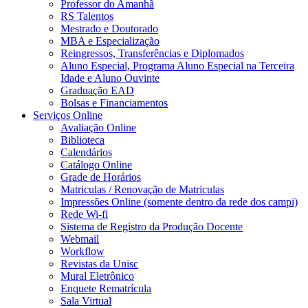
Professor do Amanhã
RS Talentos
Mestrado e Doutorado
MBA e Especialização
Reingressos, Transferências e Diplomados
Aluno Especial, Programa Aluno Especial na Terceira
Idade e Aluno Ouvinte
Graduação EAD
Bolsas e Financiamentos
Serviços Online
Avaliação Online
Biblioteca
Calendários
Catálogo Online
Grade de Horários
Matriculas / Renovação de Matriculas
Impressões Online (somente dentro da rede dos campi)
Rede Wi-fi
Sistema de Registro da Produção Docente
Webmail
Workflow
Revistas da Unisc
Mural Eletrônico
Enquete Rematrícula
Sala Virtual