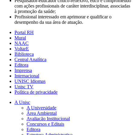
Pesquisador-educador crítico-reflexivo, ético e comprometido
com ações profissionais de caráter interdisciplinar, associadas
à promoção da saúde;
Profissional interessado em aprimorar e qualificar o
desempenho da sua área de atuação.
Portal RH
Mural
NAAC
VoltarE
Biblioteca
Central Analítica
Editora
Imprensa
Internacional
UNISC Idiomas
Unisc TV
Política de privacidade
A Unisc
A Universidade
Área Ambiental
Avaliação Institucional
Concursos e Editais
Editora
Estrutura Administrativa