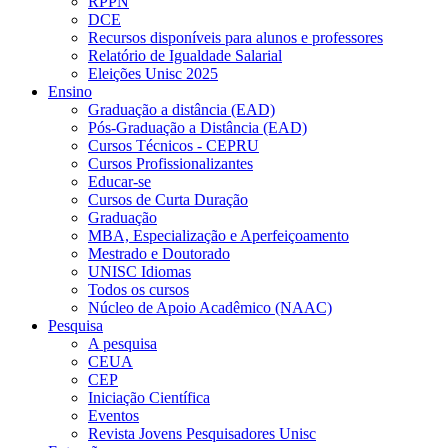
RPPN
DCE
Recursos disponíveis para alunos e professores
Relatório de Igualdade Salarial
Eleições Unisc 2025
Ensino
Graduação a distância (EAD)
Pós-Graduação a Distância (EAD)
Cursos Técnicos - CEPRU
Cursos Profissionalizantes
Educar-se
Cursos de Curta Duração
Graduação
MBA, Especialização e Aperfeiçoamento
Mestrado e Doutorado
UNISC Idiomas
Todos os cursos
Núcleo de Apoio Acadêmico (NAAC)
Pesquisa
A pesquisa
CEUA
CEP
Iniciação Científica
Eventos
Revista Jovens Pesquisadores Unisc