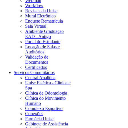
Webmail
Workflow
Revistas da Unisc
Mural Eletrônico
Enquete Rematrícula
Sala Virtual
Ambiente Graduação
EAD - Antigo
Portal do Estudante
Locação de Salas e
Auditórios
Validação de
Documentos
Certificados
Serviços Comunitários
Central Analítica
Unisc Estética - Clínica e
Spa
Clínica de Odontologia
Clínica do Movimento
Humano
Complexo Esportivo
Conexões
Farmácia Unisc
Gabinete de Assistência