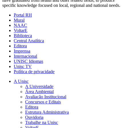
have graduated from health and other related fields, to produce
specific knowledge focused on local, regional and national needs.
Portal RH
Mural
NAAC
VoltarE
Biblioteca
Central Analítica
Editora
Imprensa
Internacional
UNISC Idiomas
Unisc TV
Política de privacidade
A Unisc
A Universidade
Área Ambiental
Avaliação Institucional
Concursos e Editais
Editora
Estrutura Administrativa
Ouvidoria
Trabalhe na Unisc
VoltarE