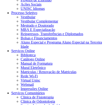
Projetos de Extensão
Ações Sociais
UNISC Idiomas
Processo Seletivo
Vestibular
Vestibular Complementar
Mestrado e Doutorado
MBA E Especialização
Reingressos, Transferências e Diplomados
Bolsas e Financiamentos
Aluno Especial e Programa Aluno Especial na Terceira
Idade
Serviços Online
Biblioteca
Catálogo Online
Manual de Formatura
Mural Eletrônico
Matriculas / Renovação de Matriculas
Rede Wi-Fi
Virtual Unisc
Webmail
Impressões Online
Serviços Comunitários
Clinica de Fisioterapia
Clinica de Odontologia