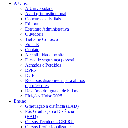
A Unisc
A Universidade
Avaliação Institucional
Concursos e Editais
Editora
Estrutura Administrativa
Ouvidoria
Trabalhe Conosco
VoltarE
Contato
Acessibilidade no site
Dicas de segurança pessoal
Achados e Perdidos
RPPN
DCE
Recursos disponíveis para alunos
e professores
Relatório de Igualdade Salarial
Eleições Unisc 2025
Ensino
Graduação a distância (EAD)
Pós-Graduação a Distância
(EAD)
Cursos Técnicos - CEPRU
Cursos Profissionalizantes