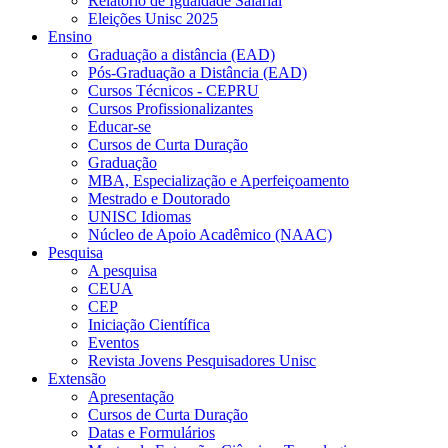
Relatório de Igualdade Salarial
Eleições Unisc 2025
Ensino
Graduação a distância (EAD)
Pós-Graduação a Distância (EAD)
Cursos Técnicos - CEPRU
Cursos Profissionalizantes
Educar-se
Cursos de Curta Duração
Graduação
MBA, Especialização e Aperfeiçoamento
Mestrado e Doutorado
UNISC Idiomas
Núcleo de Apoio Acadêmico (NAAC)
Pesquisa
A pesquisa
CEUA
CEP
Iniciação Científica
Eventos
Revista Jovens Pesquisadores Unisc
Extensão
Apresentação
Cursos de Curta Duração
Datas e Formulários