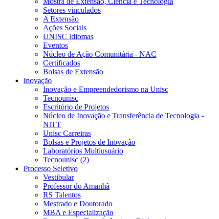
Mostra de Extensão, Ciência e Tecnologia
Setores vinculados
A Extensão
Ações Sociais
UNISC Idiomas
Eventos
Núcleo de Ação Comunitária - NAC
Certificados
Bolsas de Extensão
Inovação
Inovação e Empreendedorismo na Unisc
Tecnounisc
Escritório de Projetos
Núcleo de Inovação e Transferência de Tecnologia -
NITT
Unisc Carreiras
Bolsas e Projetos de Inovação
Laboratórios Multiusuário
Tecnounisc (2)
Processo Seletivo
Vestibular
Professor do Amanhã
RS Talentos
Mestrado e Doutorado
MBA e Especialização