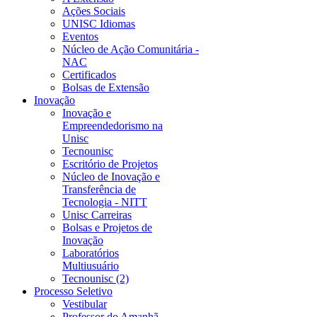
Ações Sociais
UNISC Idiomas
Eventos
Núcleo de Ação Comunitária -
NAC
Certificados
Bolsas de Extensão
Inovação
Inovação e
Empreendedorismo na
Unisc
Tecnounisc
Escritório de Projetos
Núcleo de Inovação e
Transferência de
Tecnologia - NITT
Unisc Carreiras
Bolsas e Projetos de
Inovação
Laboratórios
Multiusuário
Tecnounisc (2)
Processo Seletivo
Vestibular
Professor do Amanhã