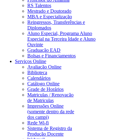
RS Talentos
Mestrado e Doutorado
MBA e Especialização
Reingressos, Transferências e
Diplomados
Aluno Especial, Programa Aluno
Especial na Terceira Idade e Aluno
Ouvinte
Graduação EAD
Bolsas e Financiamentos
Serviços Online
Avaliação Online
Biblioteca
Calendários
Catálogo Online
Grade de Horários
Matriculas / Renovação
de Matriculas
Impressões Online
(somente dentro da rede
dos campi)
Rede Wi-fi
Sistema de Registro da
Produção Docente