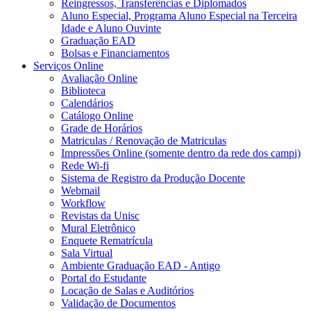
Reingressos, Transferências e Diplomados
Aluno Especial, Programa Aluno Especial na Terceira
Idade e Aluno Ouvinte
Graduação EAD
Bolsas e Financiamentos
Serviços Online
Avaliação Online
Biblioteca
Calendários
Catálogo Online
Grade de Horários
Matriculas / Renovação de Matriculas
Impressões Online (somente dentro da rede dos campi)
Rede Wi-fi
Sistema de Registro da Produção Docente
Webmail
Workflow
Revistas da Unisc
Mural Eletrônico
Enquete Rematrícula
Sala Virtual
Ambiente Graduação EAD - Antigo
Portal do Estudante
Locação de Salas e Auditórios
Validação de Documentos