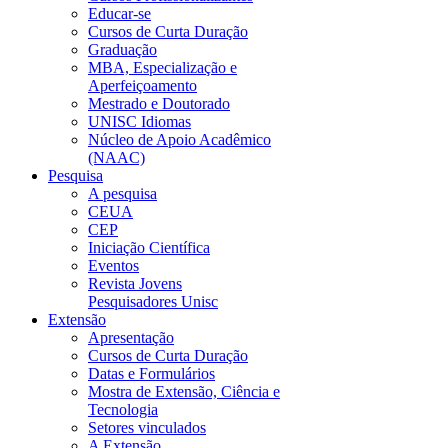
Educar-se
Cursos de Curta Duração
Graduação
MBA, Especialização e
Aperfeiçoamento
Mestrado e Doutorado
UNISC Idiomas
Núcleo de Apoio Acadêmico
(NAAC)
Pesquisa
A pesquisa
CEUA
CEP
Iniciação Científica
Eventos
Revista Jovens
Pesquisadores Unisc
Extensão
Apresentação
Cursos de Curta Duração
Datas e Formulários
Mostra de Extensão, Ciência e
Tecnologia
Setores vinculados
A Extensão