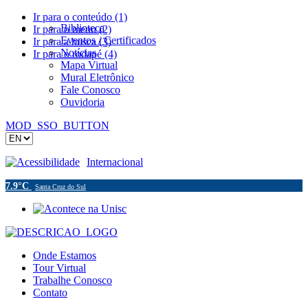
Ir para o conteúdo (1)
Biblioteca
Ir para o menu (2)
Eventos / Certificados
Ir para a busca (3)
Notícias
Ir para o rodapé (4)
Mapa Virtual
Mural Eletrônico
Fale Conosco
Ouvidoria
MOD_SSO_BUTTON
Acessibilidade
Internacional
7.9°C
Santa Cruz do Sul
Onde Estamos
Tour Virtual
Trabalhe Conosco
Contato