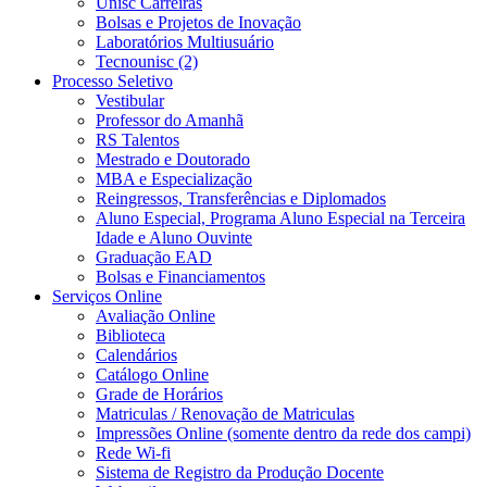
Unisc Carreiras
Bolsas e Projetos de Inovação
Laboratórios Multiusuário
Tecnounisc (2)
Processo Seletivo
Vestibular
Professor do Amanhã
RS Talentos
Mestrado e Doutorado
MBA e Especialização
Reingressos, Transferências e Diplomados
Aluno Especial, Programa Aluno Especial na Terceira
Idade e Aluno Ouvinte
Graduação EAD
Bolsas e Financiamentos
Serviços Online
Avaliação Online
Biblioteca
Calendários
Catálogo Online
Grade de Horários
Matriculas / Renovação de Matriculas
Impressões Online (somente dentro da rede dos campi)
Rede Wi-fi
Sistema de Registro da Produção Docente