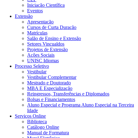
Iniciação Científica
Eventos
Extensão
Apresentação
Cursos de Curta Duração
Matrículas
Salão de Ensino e Extensão
Setores Vincualdos
Projetos de Extensão
Ações Sociais
UNISC Idiomas
Processo Seletivo
Vestibular
Vestibular Complementar
Mestrado e Doutorado
MBA E Especialização
Reingressos, Transferências e Diplomados
Bolsas e Financiamentos
Aluno Especial e Programa Aluno Especial na Terceira
Idade
Serviços Online
Biblioteca
Catálogo Online
Manual de Formatura