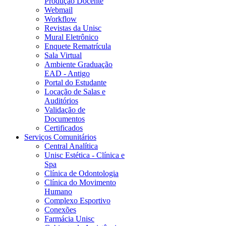
Produção Docente
Webmail
Workflow
Revistas da Unisc
Mural Eletrônico
Enquete Rematrícula
Sala Virtual
Ambiente Graduação
EAD - Antigo
Portal do Estudante
Locação de Salas e
Auditórios
Validação de
Documentos
Certificados
Serviços Comunitários
Central Analítica
Unisc Estética - Clínica e
Spa
Clínica de Odontologia
Clínica do Movimento
Humano
Complexo Esportivo
Conexões
Farmácia Unisc