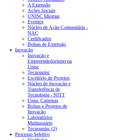
A Extensão
Ações Sociais
UNISC Idiomas
Eventos
Núcleo de Ação Comunitária -
NAC
Certificados
Bolsas de Extensão
Inovação
Inovação e
Empreendedorismo na
Unisc
Tecnounisc
Escritório de Projetos
Núcleo de Inovação e
Transferência de
Tecnologia - NITT
Unisc Carreiras
Bolsas e Projetos de
Inovação
Laboratórios
Multiusuário
Tecnounisc (2)
Processo Seletivo
Vestibular