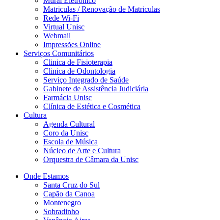
Mural Eletrônico
Matriculas / Renovação de Matriculas
Rede Wi-Fi
Virtual Unisc
Webmail
Impressões Online
Serviços Comunitários
Clinica de Fisioterapia
Clinica de Odontologia
Serviço Integrado de Saúde
Gabinete de Assistência Judiciária
Farmácia Unisc
Clínica de Estética e Cosmética
Cultura
Agenda Cultural
Coro da Unisc
Escola de Música
Núcleo de Arte e Cultura
Orquestra de Câmara da Unisc
Onde Estamos
Santa Cruz do Sul
Capão da Canoa
Montenegro
Sobradinho