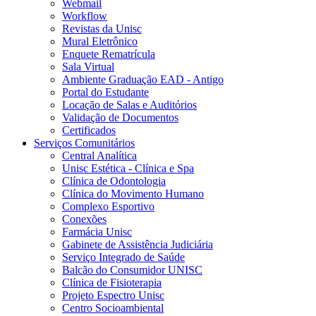
Webmail
Workflow
Revistas da Unisc
Mural Eletrônico
Enquete Rematrícula
Sala Virtual
Ambiente Graduação EAD - Antigo
Portal do Estudante
Locação de Salas e Auditórios
Validação de Documentos
Certificados
Serviços Comunitários
Central Analítica
Unisc Estética - Clínica e Spa
Clínica de Odontologia
Clínica do Movimento Humano
Complexo Esportivo
Conexões
Farmácia Unisc
Gabinete de Assistência Judiciária
Serviço Integrado de Saúde
Balcão do Consumidor UNISC
Clínica de Fisioterapia
Projeto Espectro Unisc
Centro Socioambiental