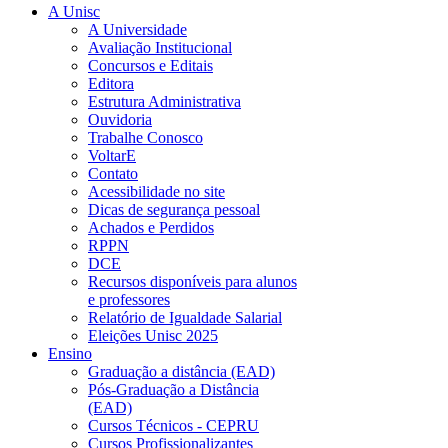
A Unisc
A Universidade
Avaliação Institucional
Concursos e Editais
Editora
Estrutura Administrativa
Ouvidoria
Trabalhe Conosco
VoltarE
Contato
Acessibilidade no site
Dicas de segurança pessoal
Achados e Perdidos
RPPN
DCE
Recursos disponíveis para alunos
e professores
Relatório de Igualdade Salarial
Eleições Unisc 2025
Ensino
Graduação a distância (EAD)
Pós-Graduação a Distância
(EAD)
Cursos Técnicos - CEPRU
Cursos Profissionalizantes