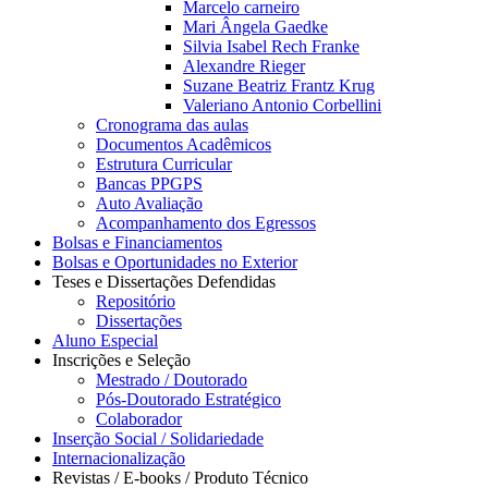
Marcelo carneiro
Mari Ângela Gaedke
Silvia Isabel Rech Franke
Alexandre Rieger
Suzane Beatriz Frantz Krug
Valeriano Antonio Corbellini
Cronograma das aulas
Documentos Acadêmicos
Estrutura Curricular
Bancas PPGPS
Auto Avaliação
Acompanhamento dos Egressos
Bolsas e Financiamentos
Bolsas e Oportunidades no Exterior
Teses e Dissertações Defendidas
Repositório
Dissertações
Aluno Especial
Inscrições e Seleção
Mestrado / Doutorado
Pós-Doutorado Estratégico
Colaborador
Inserção Social / Solidariedade
Internacionalização
Revistas / E-books / Produto Técnico