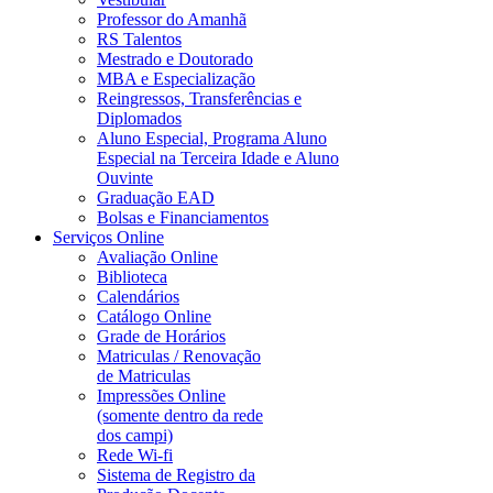
Professor do Amanhã
RS Talentos
Mestrado e Doutorado
MBA e Especialização
Reingressos, Transferências e
Diplomados
Aluno Especial, Programa Aluno
Especial na Terceira Idade e Aluno
Ouvinte
Graduação EAD
Bolsas e Financiamentos
Serviços Online
Avaliação Online
Biblioteca
Calendários
Catálogo Online
Grade de Horários
Matriculas / Renovação
de Matriculas
Impressões Online
(somente dentro da rede
dos campi)
Rede Wi-fi
Sistema de Registro da