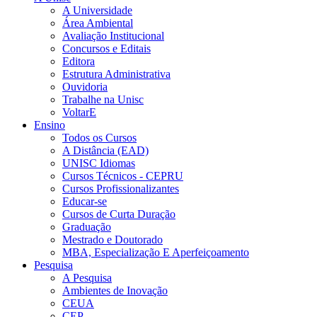
A Universidade
Área Ambiental
Avaliação Institucional
Concursos e Editais
Editora
Estrutura Administrativa
Ouvidoria
Trabalhe na Unisc
VoltarE
Ensino
Todos os Cursos
A Distância (EAD)
UNISC Idiomas
Cursos Técnicos - CEPRU
Cursos Profissionalizantes
Educar-se
Cursos de Curta Duração
Graduação
Mestrado e Doutorado
MBA, Especialização E Aperfeiçoamento
Pesquisa
A Pesquisa
Ambientes de Inovação
CEUA
CEP