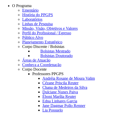
O Programa
Ementário
História do PPGPS
Laboratórios
Linhas de Pesquisa
Missão, Visão, Objetivos e Valores
Perfil do Profissional / Egresso
Público Alvo
Planejamento Estratégico
Corpo Discente / Bolsistas
Bolsistas Mestrado
Bolsistas Doutorado
Áreas de Atuação
Conheça a Coordenação
Corpo Docente
Professores PPGPS
Andréia Rosane de Moura Valim
Cézane Priscila Reuter
Chana de Medeiros da Silva
Dulciane Nunes Paiva
Éboni Marília Reuter
Edna Linhares Garcia
Jane Dagmar Pollo Renner
Lia Possuelo