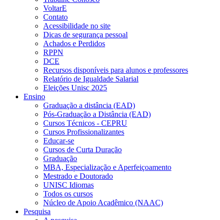
VoltarE
Contato
Acessibilidade no site
Dicas de segurança pessoal
Achados e Perdidos
RPPN
DCE
Recursos disponíveis para alunos e professores
Relatório de Igualdade Salarial
Eleições Unisc 2025
Ensino
Graduação a distância (EAD)
Pós-Graduação a Distância (EAD)
Cursos Técnicos - CEPRU
Cursos Profissionalizantes
Educar-se
Cursos de Curta Duração
Graduação
MBA, Especialização e Aperfeiçoamento
Mestrado e Doutorado
UNISC Idiomas
Todos os cursos
Núcleo de Apoio Acadêmico (NAAC)
Pesquisa