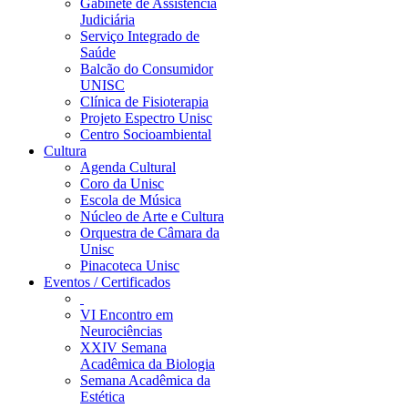
Gabinete de Assistência
Judiciária
Serviço Integrado de
Saúde
Balcão do Consumidor
UNISC
Clínica de Fisioterapia
Projeto Espectro Unisc
Centro Socioambiental
Cultura
Agenda Cultural
Coro da Unisc
Escola de Música
Núcleo de Arte e Cultura
Orquestra de Câmara da
Unisc
Pinacoteca Unisc
Eventos / Certificados
VI Encontro em
Neurociências
XXIV Semana
Acadêmica da Biologia
Semana Acadêmica da
Estética