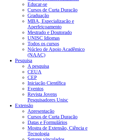
Educar-se
Cursos de Curta Duração
Graduação
MBA, Especialização e
Aperfeiçoamento
Mestrado e Doutorado
UNISC Idiomas
Todos os cursos
Núcleo de Apoio Acadêmico
(NAAC)
Pesquisa
A pesquisa
CEUA
CEP
Iniciação Científica
Eventos
Revista Jovens
Pesquisadores Unisc
Extensão
Apresentação
Cursos de Curta Duração
Datas e Formulários
Mostra de Extensão, Ciência e
Tecnologia
Setores vinculados