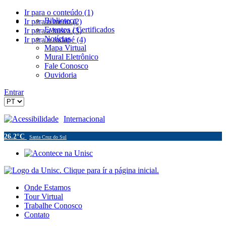
Ir para o conteúdo (1)
Biblioteca
Ir para o menu (2)
Eventos / Certificados
Ir para a busca (3)
Notícias
Ir para o rodapé (4)
Mapa Virtual
Mural Eletrônico
Fale Conosco
Ouvidoria
Entrar
Acessibilidade
Internacional
26.2°C
Santa Cruz do Sul
Onde Estamos
Tour Virtual
Trabalhe Conosco
Contato