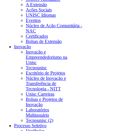
A Extensão
Ações Sociais
UNISC Idiomas
Eventos
Núcleo de Ação Comunitária -
NAC
Certificados
Bolsas de Extensão
Inovação
Inovação e
Empreendedorismo na
Unisc
Tecnounisc
Escritório de Projetos
Núcleo de Inovação e
Transferência de
Tecnologia - NITT
Unisc Carreiras
Bolsas e Projetos de
Inovação
Laboratórios
Multiusuário
Tecnounisc (2)
Processo Seletivo
Vestibular