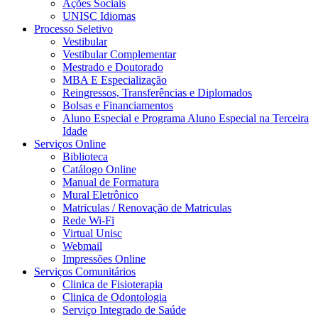
Ações Sociais
UNISC Idiomas
Processo Seletivo
Vestibular
Vestibular Complementar
Mestrado e Doutorado
MBA E Especialização
Reingressos, Transferências e Diplomados
Bolsas e Financiamentos
Aluno Especial e Programa Aluno Especial na Terceira
Idade
Serviços Online
Biblioteca
Catálogo Online
Manual de Formatura
Mural Eletrônico
Matriculas / Renovação de Matriculas
Rede Wi-Fi
Virtual Unisc
Webmail
Impressões Online
Serviços Comunitários
Clinica de Fisioterapia
Clinica de Odontologia
Serviço Integrado de Saúde