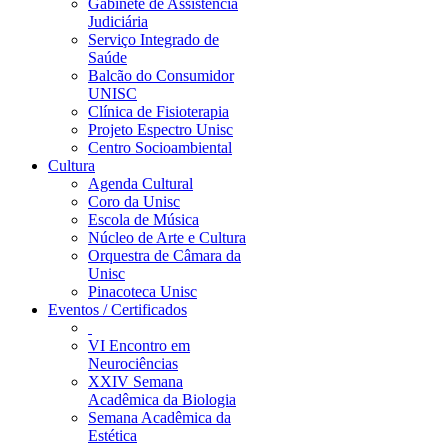
Gabinete de Assistência
Judiciária
Serviço Integrado de
Saúde
Balcão do Consumidor
UNISC
Clínica de Fisioterapia
Projeto Espectro Unisc
Centro Socioambiental
Cultura
Agenda Cultural
Coro da Unisc
Escola de Música
Núcleo de Arte e Cultura
Orquestra de Câmara da
Unisc
Pinacoteca Unisc
Eventos / Certificados
VI Encontro em
Neurociências
XXIV Semana
Acadêmica da Biologia
Semana Acadêmica da
Estética