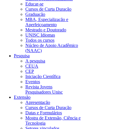
Educar-se
Cursos de Curta Duração
Graduação
MBA, Especialização e
Aperfeiçoamento
Mestrado e Doutorado
UNISC Idiomas
Todos os cursos
Núcleo de Apoio Acadêmico
(NAAC)
Pesquisa
A pesquisa
CEUA
CEP
Iniciação Científica
Eventos
Revista Jovens
Pesquisadores Unisc
Extensão
Apresentação
Cursos de Curta Duração
Datas e Formulários
Mostra de Extensão, Ciência e
Tecnologia
Setores vinculados