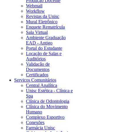
Produção Docente
Webmail
Workflow
Revistas da Unisc
Mural Eletrônico
Enquete Rematrícula
Sala Virtual
Ambiente Graduação
EAD - Antigo
Portal do Estudante
Locação de Salas e
Auditórios
Validação de
Documentos
Certificados
Serviços Comunitários
Central Analítica
Unisc Estética - Clínica e
Spa
Clínica de Odontologia
Clínica do Movimento
Humano
Complexo Esportivo
Conexões
Farmácia Unisc