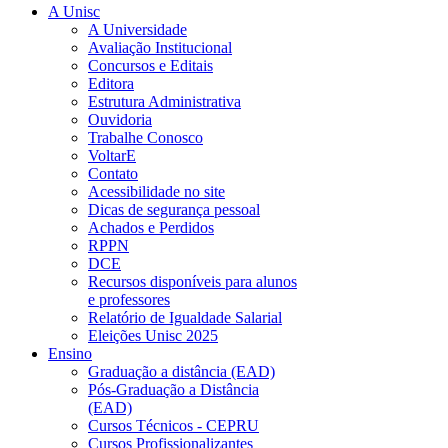
A Unisc
A Universidade
Avaliação Institucional
Concursos e Editais
Editora
Estrutura Administrativa
Ouvidoria
Trabalhe Conosco
VoltarE
Contato
Acessibilidade no site
Dicas de segurança pessoal
Achados e Perdidos
RPPN
DCE
Recursos disponíveis para alunos
e professores
Relatório de Igualdade Salarial
Eleições Unisc 2025
Ensino
Graduação a distância (EAD)
Pós-Graduação a Distância
(EAD)
Cursos Técnicos - CEPRU
Cursos Profissionalizantes