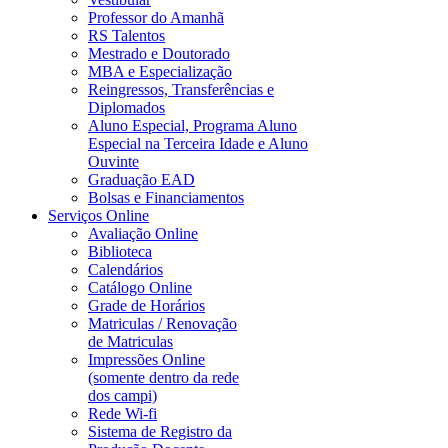
Professor do Amanhã
RS Talentos
Mestrado e Doutorado
MBA e Especialização
Reingressos, Transferências e
Diplomados
Aluno Especial, Programa Aluno
Especial na Terceira Idade e Aluno
Ouvinte
Graduação EAD
Bolsas e Financiamentos
Serviços Online
Avaliação Online
Biblioteca
Calendários
Catálogo Online
Grade de Horários
Matriculas / Renovação
de Matriculas
Impressões Online
(somente dentro da rede
dos campi)
Rede Wi-fi
Sistema de Registro da