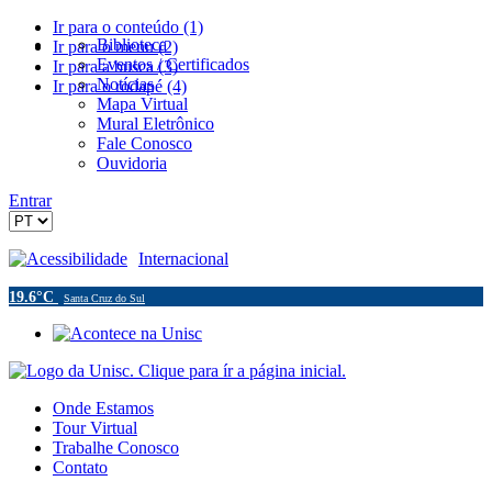
Ir para o conteúdo (1)
Biblioteca
Ir para o menu (2)
Eventos / Certificados
Ir para a busca (3)
Notícias
Ir para o rodapé (4)
Mapa Virtual
Mural Eletrônico
Fale Conosco
Ouvidoria
Entrar
Acessibilidade
Internacional
19.6°C
Santa Cruz do Sul
Onde Estamos
Tour Virtual
Trabalhe Conosco
Contato