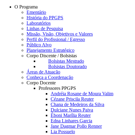
O Programa
Ementário
História do PPGPS
Laboratórios
Linhas de Pesquisa
Missão, Visão, Objetivos e Valores
Perfil do Profissional / Egresso
Público Alvo
Planejamento Estratégico
Corpo Discente / Bolsistas
Bolsistas Mestrado
Bolsistas Doutorado
Áreas de Atuação
Conheça a Coordenação
Corpo Docente
Professores PPGPS
Andréia Rosane de Moura Valim
Cézane Priscila Reuter
Chana de Medeiros da Silva
Dulciane Nunes Paiva
Éboni Marília Reuter
Edna Linhares Garcia
Jane Dagmar Pollo Renner
Lia Possuelo