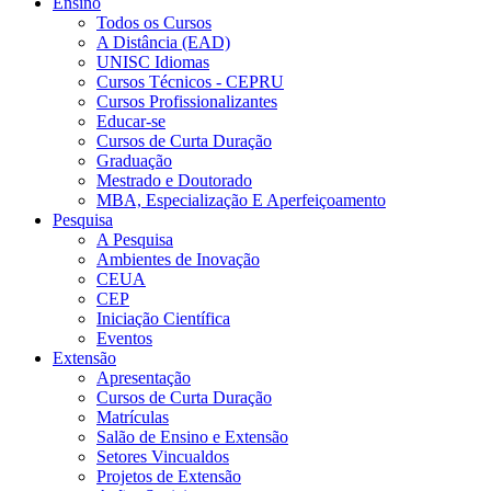
Ensino
Todos os Cursos
A Distância (EAD)
UNISC Idiomas
Cursos Técnicos - CEPRU
Cursos Profissionalizantes
Educar-se
Cursos de Curta Duração
Graduação
Mestrado e Doutorado
MBA, Especialização E Aperfeiçoamento
Pesquisa
A Pesquisa
Ambientes de Inovação
CEUA
CEP
Iniciação Científica
Eventos
Extensão
Apresentação
Cursos de Curta Duração
Matrículas
Salão de Ensino e Extensão
Setores Vincualdos
Projetos de Extensão