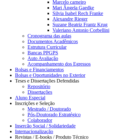
Marcelo carneiro
Mari Ângela Gaedke
Silvia Isabel Rech Franke
Alexandre Rieger
Suzane Beatriz Frantz Krug
Valeriano Antonio Corbellini
Cronograma das aulas
Documentos Acadêmicos
Estrutura Curricular
Bancas PPGPS
Auto Avaliação
Acompanhamento dos Egressos
Bolsas e Financiamentos
Bolsas e Oportunidades no Exterior
Teses e Dissertações Defendidas
Repositório
Dissertações
Aluno Especial
Inscrições e Seleção
Mestrado / Doutorado
Pós-Doutorado Estratégico
Colaborador
Inserção Social / Solidariedade
Internacionalização
Revistas / E-books / Produto Técnico