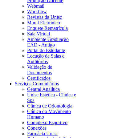
Produção Docente
Webmail
Workflow
Revistas da Unisc
Mural Eletrônico
Enquete Rematrícula
Sala Virtual
Ambiente Graduação
EAD - Antigo
Portal do Estudante
Locação de Salas e
Auditórios
Validação de
Documentos
Certificados
Serviços Comunitários
Central Analítica
Unisc Estética - Clínica e
Spa
Clínica de Odontologia
Clínica do Movimento
Humano
Complexo Esportivo
Conexões
Farmácia Unisc