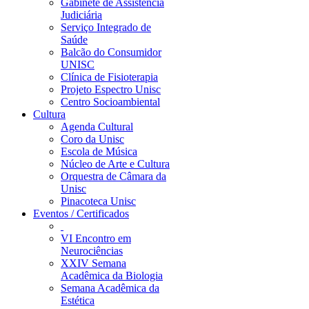
Gabinete de Assistência
Judiciária
Serviço Integrado de
Saúde
Balcão do Consumidor
UNISC
Clínica de Fisioterapia
Projeto Espectro Unisc
Centro Socioambiental
Cultura
Agenda Cultural
Coro da Unisc
Escola de Música
Núcleo de Arte e Cultura
Orquestra de Câmara da
Unisc
Pinacoteca Unisc
Eventos / Certificados
VI Encontro em
Neurociências
XXIV Semana
Acadêmica da Biologia
Semana Acadêmica da
Estética