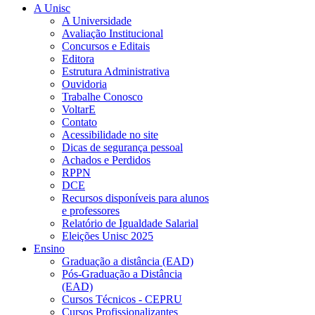
A Unisc
A Universidade
Avaliação Institucional
Concursos e Editais
Editora
Estrutura Administrativa
Ouvidoria
Trabalhe Conosco
VoltarE
Contato
Acessibilidade no site
Dicas de segurança pessoal
Achados e Perdidos
RPPN
DCE
Recursos disponíveis para alunos
e professores
Relatório de Igualdade Salarial
Eleições Unisc 2025
Ensino
Graduação a distância (EAD)
Pós-Graduação a Distância
(EAD)
Cursos Técnicos - CEPRU
Cursos Profissionalizantes