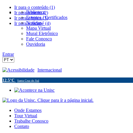
Ir para o conteúdo (1)
Biblioteca
Ir para o menu (2)
Eventos / Certificados
Ir para a busca (3)
Notícias
Ir para o rodapé (4)
Mapa Virtual
Mural Eletrônico
Fale Conosco
Ouvidoria
Entrar
Acessibilidade
Internacional
12.5°C
Santa Cruz do Sul
Onde Estamos
Tour Virtual
Trabalhe Conosco
Contato