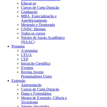
Educar-se
Cursos de Curta Duração
Graduação
MBA, Especialização e
Aperfeiçoamento
Mestrado e Doutorado
UNISC Idiomas
Todos os cursos
Núcleo de Apoio Acadêmico
(NAAC)
Pesquisa
A pesquisa
CEUA
CEP
Iniciação Científica
Eventos
Revista Jovens
Pesquisadores Unisc
Extensão
Apresentação
Cursos de Curta Duração
Datas e Formulários
Mostra de Extensão, Ciência e
Tecnologia
Setores vinculados