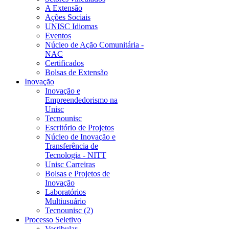
A Extensão
Ações Sociais
UNISC Idiomas
Eventos
Núcleo de Ação Comunitária -
NAC
Certificados
Bolsas de Extensão
Inovação
Inovação e
Empreendedorismo na
Unisc
Tecnounisc
Escritório de Projetos
Núcleo de Inovação e
Transferência de
Tecnologia - NITT
Unisc Carreiras
Bolsas e Projetos de
Inovação
Laboratórios
Multiusuário
Tecnounisc (2)
Processo Seletivo
Vestibular