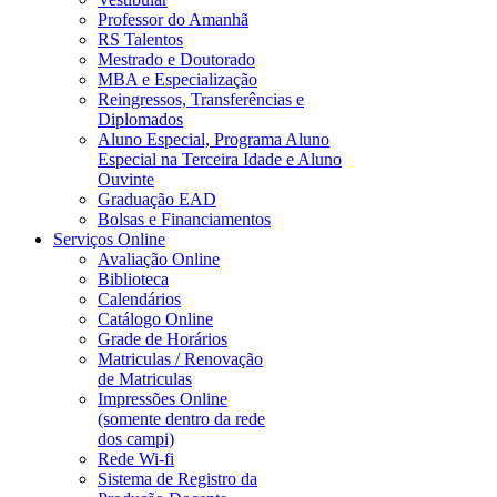
Professor do Amanhã
RS Talentos
Mestrado e Doutorado
MBA e Especialização
Reingressos, Transferências e
Diplomados
Aluno Especial, Programa Aluno
Especial na Terceira Idade e Aluno
Ouvinte
Graduação EAD
Bolsas e Financiamentos
Serviços Online
Avaliação Online
Biblioteca
Calendários
Catálogo Online
Grade de Horários
Matriculas / Renovação
de Matriculas
Impressões Online
(somente dentro da rede
dos campi)
Rede Wi-fi
Sistema de Registro da