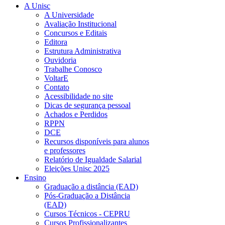
A Unisc
A Universidade
Avaliação Institucional
Concursos e Editais
Editora
Estrutura Administrativa
Ouvidoria
Trabalhe Conosco
VoltarE
Contato
Acessibilidade no site
Dicas de segurança pessoal
Achados e Perdidos
RPPN
DCE
Recursos disponíveis para alunos
e professores
Relatório de Igualdade Salarial
Eleições Unisc 2025
Ensino
Graduação a distância (EAD)
Pós-Graduação a Distância
(EAD)
Cursos Técnicos - CEPRU
Cursos Profissionalizantes