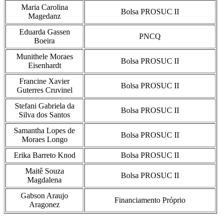
Maria Carolina
Bolsa PROSUC II
Magedanz
Eduarda Gassen
PNCQ
Boeira
Munithele Moraes
Bolsa PROSUC II
Eisenhardt
Francine Xavier
Bolsa PROSUC II
Guterres Cruvinel
Stefani Gabriela da
Bolsa PROSUC II
Silva dos Santos
Samantha Lopes de
Bolsa PROSUC II
Moraes Longo
Erika Barreto Knod
Bolsa PROSUC II
Maitê Souza
Bolsa PROSUC II
Magdalena
Gabson Araujo
Financiamento Próprio
Aragonez