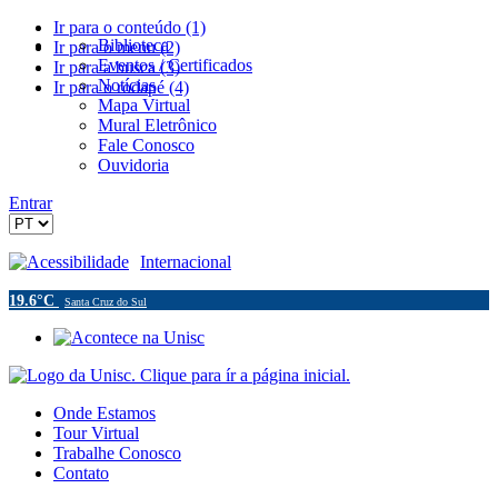
Ir para o conteúdo (1)
Biblioteca
Ir para o menu (2)
Eventos / Certificados
Ir para a busca (3)
Notícias
Ir para o rodapé (4)
Mapa Virtual
Mural Eletrônico
Fale Conosco
Ouvidoria
Entrar
Acessibilidade
Internacional
19.6°C
Santa Cruz do Sul
Onde Estamos
Tour Virtual
Trabalhe Conosco
Contato