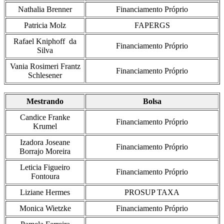
Nathalia Brenner
Financiamento Próprio
Patricia Molz
FAPERGS
Rafael Kniphoff da
Financiamento Próprio
Silva
Vania Rosimeri Frantz
Financiamento Próprio
Schlesener
Mestrando
Bolsa
Candice Franke
Financiamento Próprio
Krumel
Izadora Joseane
Financiamento Próprio
Borrajo Moreira
Leticia Figueiro
Financiamento Próprio
Fontoura
Liziane Hermes
PROSUP TAXA
Monica Wietzke
Financiamento Próprio