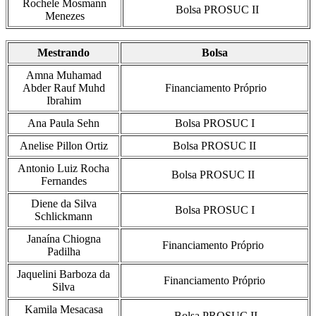
Rochele Mosmann
Bolsa PROSUC II
Menezes
Mestrando
Bolsa
Amna Muhamad
Abder Rauf Muhd
Financiamento Próprio
Ibrahim
Ana Paula Sehn
Bolsa PROSUC I
Anelise Pillon Ortiz
Bolsa PROSUC II
Antonio Luiz Rocha
Bolsa PROSUC II
Fernandes
Diene da Silva
Bolsa PROSUC I
Schlickmann
Janaína Chiogna
Financiamento Próprio
Padilha
Jaquelini Barboza da
Financiamento Próprio
Silva
Kamila Mesacasa
Bolsa PROSUC II