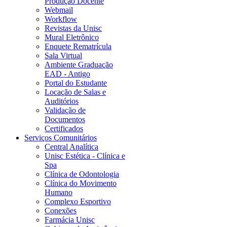
Produção Docente
Webmail
Workflow
Revistas da Unisc
Mural Eletrônico
Enquete Rematrícula
Sala Virtual
Ambiente Graduação
EAD - Antigo
Portal do Estudante
Locação de Salas e
Auditórios
Validação de
Documentos
Certificados
Serviços Comunitários
Central Analítica
Unisc Estética - Clínica e
Spa
Clínica de Odontologia
Clínica do Movimento
Humano
Complexo Esportivo
Conexões
Farmácia Unisc