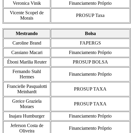
Veronica Vinik
Financiamento Próprio
Vicente Scopel de
PROSUP Taxa
Morais
Mestrando
Bolsa
Caroline Brand
FAPERGS
Cassiano Macari
Financiamento Próprio
Éboni Marilia Reuter
PROSUP BOLSA
Fernando Stahl
Financiamento Próprio
Hermes
Francielle Pasqualotti
PROSUP TAXA
Meinhardt
Greice Graziela
PROSUP TAXA
Moraes
Inajara Humburger
Financiamento Próprio
Jeferson Costa de
Financiamento Próprio
Oliveira