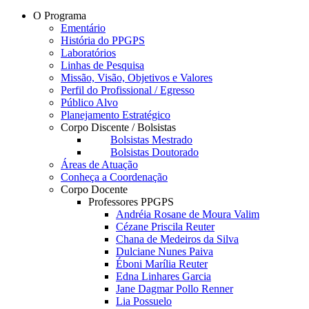
O Programa
Ementário
História do PPGPS
Laboratórios
Linhas de Pesquisa
Missão, Visão, Objetivos e Valores
Perfil do Profissional / Egresso
Público Alvo
Planejamento Estratégico
Corpo Discente / Bolsistas
Bolsistas Mestrado
Bolsistas Doutorado
Áreas de Atuação
Conheça a Coordenação
Corpo Docente
Professores PPGPS
Andréia Rosane de Moura Valim
Cézane Priscila Reuter
Chana de Medeiros da Silva
Dulciane Nunes Paiva
Éboni Marília Reuter
Edna Linhares Garcia
Jane Dagmar Pollo Renner
Lia Possuelo