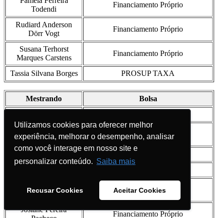
Pamela Ferreira
Financiamento Próprio
Todendi
Rudiard Anderson
Financiamento Próprio
Dörr Vogt
Susana Terhorst
Financiamento Próprio
Marques Carstens
Tassia Silvana Borges
PROSUP TAXA
Mestrando
Bolsa
Adriana Eloisa Zeni
Financiamento Próprio
Utilizamos cookies para oferecer melhor
Utilizamos cookies para oferecer melhor
Carlise Felkl
Financiamento Próprio
experiência, melhorar o desempenho, analisar
experiência, melhorar o desempenho, analisar
Prevedello
como você interage em nosso site e
como você interage em nosso site e
Cézane Priscila Reuter
PROSUP TAXA
personalizar conteúdo.
personalizar conteúdo.
Saiba mais
Saiba mais
Cheila Morgana Weide
Financiamento Próprio
Fernanda Beatriz
Financiamento Próprio
Recusar Cookies
Recusar Cookies
Aceitar Cookies
Aceitar Cookies
Alves
Josiane Pereira
Financiamento Próprio