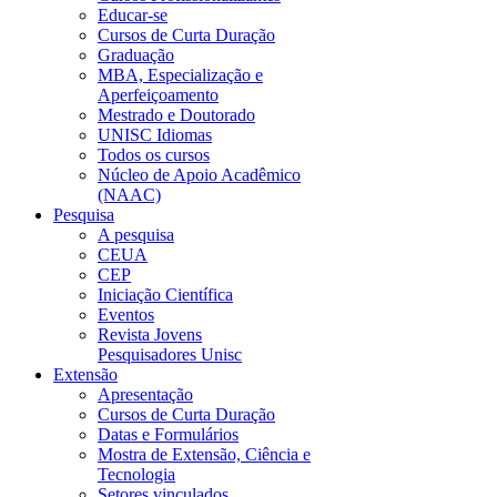
Educar-se
Cursos de Curta Duração
Graduação
MBA, Especialização e
Aperfeiçoamento
Mestrado e Doutorado
UNISC Idiomas
Todos os cursos
Núcleo de Apoio Acadêmico
(NAAC)
Pesquisa
A pesquisa
CEUA
CEP
Iniciação Científica
Eventos
Revista Jovens
Pesquisadores Unisc
Extensão
Apresentação
Cursos de Curta Duração
Datas e Formulários
Mostra de Extensão, Ciência e
Tecnologia
Setores vinculados