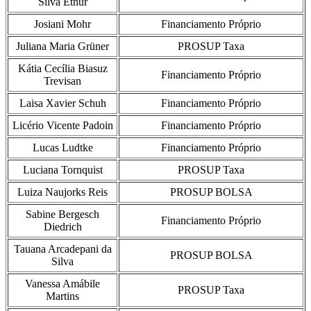
Silva Ethur
Josiani Mohr
Financiamento Próprio
Juliana Maria Grüner
PROSUP Taxa
Kátia Cecília Biasuz
Financiamento Próprio
Trevisan
Laisa Xavier Schuh
Financiamento Próprio
Licério Vicente Padoin
Financiamento Próprio
Lucas Ludtke
Financiamento Próprio
Luciana Tornquist
PROSUP Taxa
Luiza Naujorks Reis
PROSUP BOLSA
Sabine Bergesch
Financiamento Próprio
Diedrich
Tauana Arcadepani da
PROSUP BOLSA
Silva
Vanessa Amábile
PROSUP Taxa
Martins