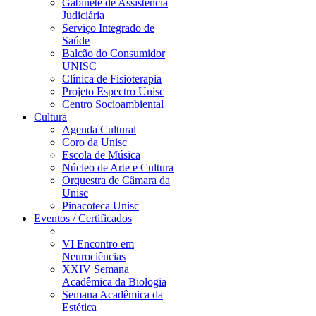
Gabinete de Assistência
Judiciária
Serviço Integrado de
Saúde
Balcão do Consumidor
UNISC
Clínica de Fisioterapia
Projeto Espectro Unisc
Centro Socioambiental
Cultura
Agenda Cultural
Coro da Unisc
Escola de Música
Núcleo de Arte e Cultura
Orquestra de Câmara da
Unisc
Pinacoteca Unisc
Eventos / Certificados
VI Encontro em
Neurociências
XXIV Semana
Acadêmica da Biologia
Semana Acadêmica da
Estética