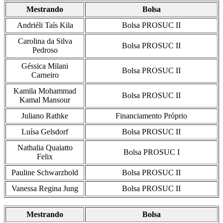
Mestrando
Bolsa
Andriéli Taís Kila
Bolsa PROSUC II
Carolina da Silva
Bolsa PROSUC II
Pedroso
Géssica Milani
Bolsa PROSUC II
Carneiro
Kamila Mohammad
Bolsa PROSUC II
Kamal Mansour
Juliano Rathke
Financiamento Próprio
Luísa Gelsdorf
Bolsa PROSUC II
Nathalia Quaiatto
Bolsa PROSUC I
Felix
Pauline Schwarzbold
Bolsa PROSUC II
Vanessa Regina Jung
Bolsa PROSUC II
Mestrando
Bolsa