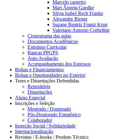
Marcelo carneiro
Mari Ângela Gaedke
Silvia Isabel Rech Franke
Alexandre Rieger
Suzane Beatriz Frantz Krug
Valeriano Antonio Corbellini
Cronograma das aulas
Documentos Acadêmicos
Estrutura Curricular
Bancas PPGPS
Auto Avaliação
Acompanhamento dos Egressos
Bolsas e Financiamentos
Bolsas e Oportunidades no Exterior
Teses e Dissertações Defendidas
Repositório
Dissertações
Aluno Especial
Inscrições e Seleção
Mestrado / Doutorado
Pós-Doutorado Estratégico
Colaborador
Inserção Social / Solidariedade
Internacionalização
Revistas / E-books / Produto Técnico