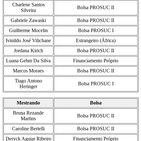
Charlene Santos
Bolsa PROSUC II
Silveira
Gabriele Zawaski
Bolsa PROSUC II
Guilherme Mocelin
Bolsa PROSUC I
Ivinildo José Vilichane
Estrangeiro (África)
Jordana Kirich
Bolsa PROSUC II
Luana Gehm Da Silva
Financiamento Próprio
Marcos Moraes
Bolsa PROSUC II
Tiago Antono
Bolsa PROSUC I
Heringer
Mestrando
Bolsa
Bruna Rezande
Bolsa PROSUC II
Martins
Caroline Bertelli
Bolsa PROSUC II
Deryck Aguiar Ribeiro
Financiamento Próprio