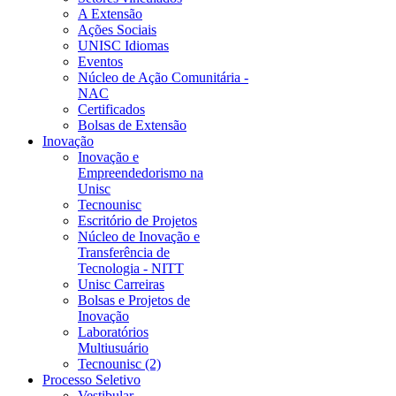
A Extensão
Ações Sociais
UNISC Idiomas
Eventos
Núcleo de Ação Comunitária -
NAC
Certificados
Bolsas de Extensão
Inovação
Inovação e
Empreendedorismo na
Unisc
Tecnounisc
Escritório de Projetos
Núcleo de Inovação e
Transferência de
Tecnologia - NITT
Unisc Carreiras
Bolsas e Projetos de
Inovação
Laboratórios
Multiusuário
Tecnounisc (2)
Processo Seletivo
Vestibular