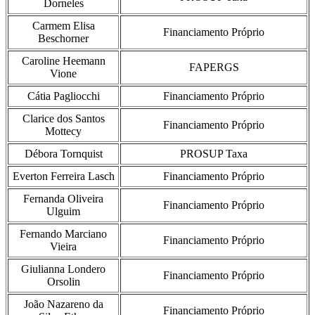
Dorneles
Carmem Elisa
Financiamento Próprio
Beschorner
Caroline Heemann
FAPERGS
Vione
Cátia Pagliocchi
Financiamento Próprio
Clarice dos Santos
Financiamento Próprio
Mottecy
Débora Tornquist
PROSUP Taxa
Everton Ferreira Lasch
Financiamento Próprio
Fernanda Oliveira
Financiamento Próprio
Ulguim
Fernando Marciano
Financiamento Próprio
Vieira
Giulianna Londero
Financiamento Próprio
Orsolin
João Nazareno da
Financiamento Próprio