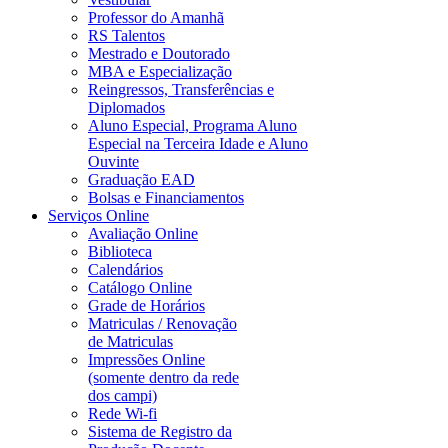
Professor do Amanhã
RS Talentos
Mestrado e Doutorado
MBA e Especialização
Reingressos, Transferências e
Diplomados
Aluno Especial, Programa Aluno
Especial na Terceira Idade e Aluno
Ouvinte
Graduação EAD
Bolsas e Financiamentos
Serviços Online
Avaliação Online
Biblioteca
Calendários
Catálogo Online
Grade de Horários
Matriculas / Renovação
de Matriculas
Impressões Online
(somente dentro da rede
dos campi)
Rede Wi-fi
Sistema de Registro da