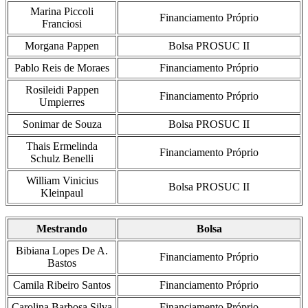
Marina Piccoli
Financiamento Próprio
Franciosi
Morgana Pappen
Bolsa PROSUC II
Pablo Reis de Moraes
Financiamento Próprio
Rosileidi Pappen
Financiamento Próprio
Umpierres
Sonimar de Souza
Bolsa PROSUC II
Thais Ermelinda
Financiamento Próprio
Schulz Benelli
William Vinicius
Bolsa PROSUC II
Kleinpaul
Mestrando
Bolsa
Bibiana Lopes De A.
Financiamento Próprio
Bastos
Camila Ribeiro Santos
Financiamento Próprio
Carolina Barbosa Silva
Financiamento Próprio