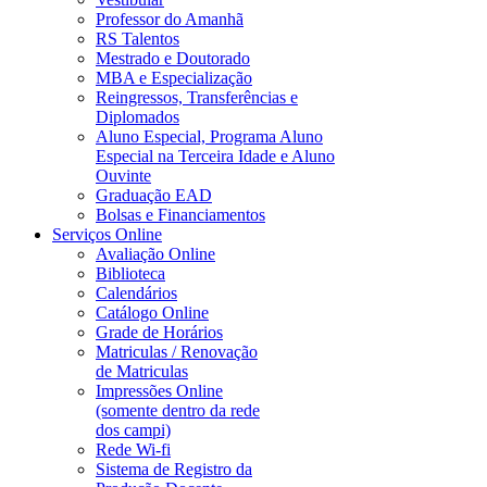
Professor do Amanhã
RS Talentos
Mestrado e Doutorado
MBA e Especialização
Reingressos, Transferências e
Diplomados
Aluno Especial, Programa Aluno
Especial na Terceira Idade e Aluno
Ouvinte
Graduação EAD
Bolsas e Financiamentos
Serviços Online
Avaliação Online
Biblioteca
Calendários
Catálogo Online
Grade de Horários
Matriculas / Renovação
de Matriculas
Impressões Online
(somente dentro da rede
dos campi)
Rede Wi-fi
Sistema de Registro da