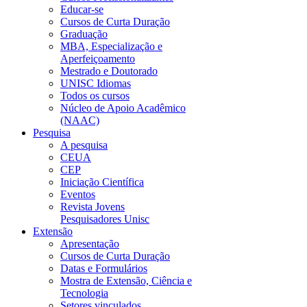
Educar-se
Cursos de Curta Duração
Graduação
MBA, Especialização e
Aperfeiçoamento
Mestrado e Doutorado
UNISC Idiomas
Todos os cursos
Núcleo de Apoio Acadêmico
(NAAC)
Pesquisa
A pesquisa
CEUA
CEP
Iniciação Científica
Eventos
Revista Jovens
Pesquisadores Unisc
Extensão
Apresentação
Cursos de Curta Duração
Datas e Formulários
Mostra de Extensão, Ciência e
Tecnologia
Setores vinculados