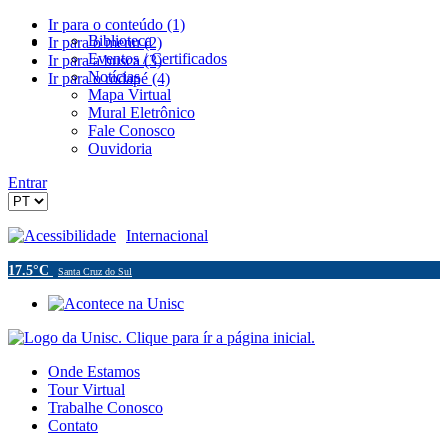
Ir para o conteúdo (1)
Biblioteca
Ir para o menu (2)
Eventos / Certificados
Ir para a busca (3)
Notícias
Ir para o rodapé (4)
Mapa Virtual
Mural Eletrônico
Fale Conosco
Ouvidoria
Entrar
Acessibilidade
Internacional
17.5°C
Santa Cruz do Sul
Onde Estamos
Tour Virtual
Trabalhe Conosco
Contato