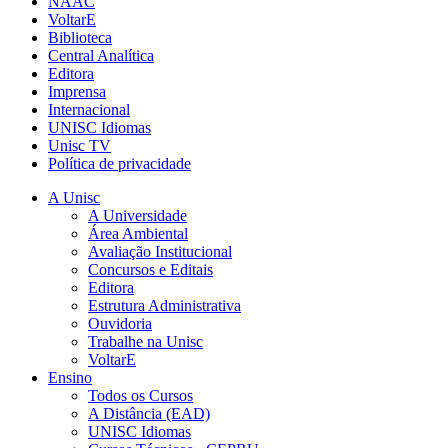
NAAC
VoltarE
Biblioteca
Central Analítica
Editora
Imprensa
Internacional
UNISC Idiomas
Unisc TV
Política de privacidade
A Unisc
A Universidade
Área Ambiental
Avaliação Institucional
Concursos e Editais
Editora
Estrutura Administrativa
Ouvidoria
Trabalhe na Unisc
VoltarE
Ensino
Todos os Cursos
A Distância (EAD)
UNISC Idiomas