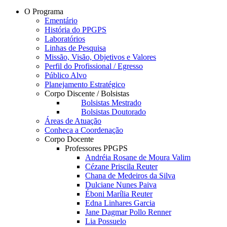
O Programa
Ementário
História do PPGPS
Laboratórios
Linhas de Pesquisa
Missão, Visão, Objetivos e Valores
Perfil do Profissional / Egresso
Público Alvo
Planejamento Estratégico
Corpo Discente / Bolsistas
Bolsistas Mestrado
Bolsistas Doutorado
Áreas de Atuação
Conheça a Coordenação
Corpo Docente
Professores PPGPS
Andréia Rosane de Moura Valim
Cézane Priscila Reuter
Chana de Medeiros da Silva
Dulciane Nunes Paiva
Éboni Marília Reuter
Edna Linhares Garcia
Jane Dagmar Pollo Renner
Lia Possuelo