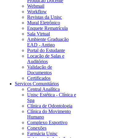
Produção Docente
Webmail
Workflow
Revistas da Unisc
Mural Eletrônico
Enquete Rematrícula
Sala Virtual
Ambiente Graduação
EAD - Antigo
Portal do Estudante
Locação de Salas e
Auditórios
Validação de
Documentos
Certificados
Serviços Comunitários
Central Analítica
Unisc Estética - Clínica e
Spa
Clínica de Odontologia
Clínica do Movimento
Humano
Complexo Esportivo
Conexões
Farmácia Unisc