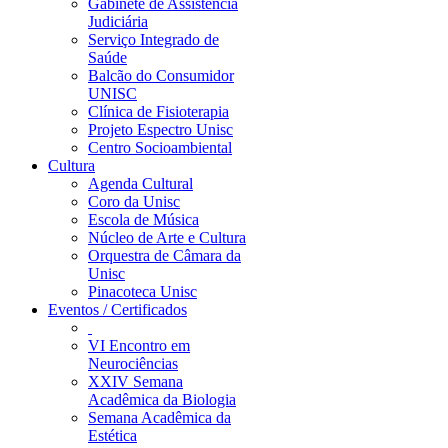
Gabinete de Assistência
Judiciária
Serviço Integrado de
Saúde
Balcão do Consumidor
UNISC
Clínica de Fisioterapia
Projeto Espectro Unisc
Centro Socioambiental
Cultura
Agenda Cultural
Coro da Unisc
Escola de Música
Núcleo de Arte e Cultura
Orquestra de Câmara da
Unisc
Pinacoteca Unisc
Eventos / Certificados
VI Encontro em
Neurociências
XXIV Semana
Acadêmica da Biologia
Semana Acadêmica da
Estética