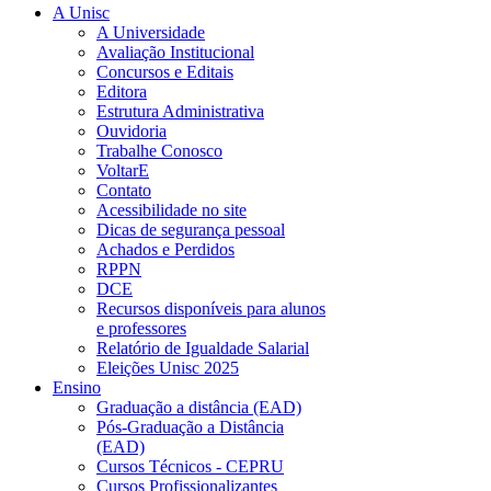
A Unisc
A Universidade
Avaliação Institucional
Concursos e Editais
Editora
Estrutura Administrativa
Ouvidoria
Trabalhe Conosco
VoltarE
Contato
Acessibilidade no site
Dicas de segurança pessoal
Achados e Perdidos
RPPN
DCE
Recursos disponíveis para alunos
e professores
Relatório de Igualdade Salarial
Eleições Unisc 2025
Ensino
Graduação a distância (EAD)
Pós-Graduação a Distância
(EAD)
Cursos Técnicos - CEPRU
Cursos Profissionalizantes