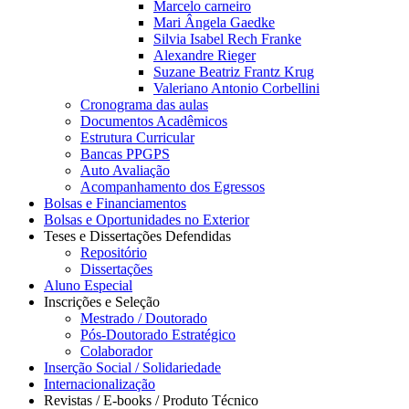
Marcelo carneiro
Mari Ângela Gaedke
Silvia Isabel Rech Franke
Alexandre Rieger
Suzane Beatriz Frantz Krug
Valeriano Antonio Corbellini
Cronograma das aulas
Documentos Acadêmicos
Estrutura Curricular
Bancas PPGPS
Auto Avaliação
Acompanhamento dos Egressos
Bolsas e Financiamentos
Bolsas e Oportunidades no Exterior
Teses e Dissertações Defendidas
Repositório
Dissertações
Aluno Especial
Inscrições e Seleção
Mestrado / Doutorado
Pós-Doutorado Estratégico
Colaborador
Inserção Social / Solidariedade
Internacionalização
Revistas / E-books / Produto Técnico