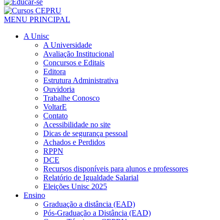
MENU PRINCIPAL
A Unisc
A Universidade
Avaliação Institucional
Concursos e Editais
Editora
Estrutura Administrativa
Ouvidoria
Trabalhe Conosco
VoltarE
Contato
Acessibilidade no site
Dicas de segurança pessoal
Achados e Perdidos
RPPN
DCE
Recursos disponíveis para alunos e professores
Relatório de Igualdade Salarial
Eleições Unisc 2025
Ensino
Graduação a distância (EAD)
Pós-Graduação a Distância (EAD)