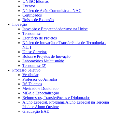
UNISC Idiomas
Eventos
Núcleo de Ação Comunitária - NAC
Certificados
Bolsas de Extensão
Inovação
Inovação e Empreendedorismo na Unisc
Tecnounisc
Escritório de Projetos
Núcleo de Inovação e Transferência de Tecnologia -
NITT
Unisc Carreiras
Bolsas e Projetos de Inovação
Laboratórios Multiusuário
Tecnounisc (2)
Processo Seletivo
Vestibular
Professor do Amanhã
RS Talentos
Mestrado e Doutorado
MBA e Especialização
Reingressos, Transferências e Diplomados
Aluno Especial, Programa Aluno Especial na Terceira
Idade e Aluno Ouvinte
Graduação EAD