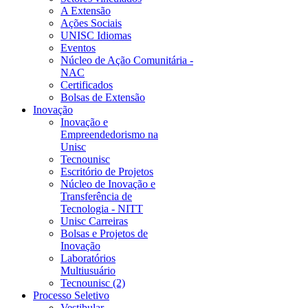
A Extensão
Ações Sociais
UNISC Idiomas
Eventos
Núcleo de Ação Comunitária -
NAC
Certificados
Bolsas de Extensão
Inovação
Inovação e
Empreendedorismo na
Unisc
Tecnounisc
Escritório de Projetos
Núcleo de Inovação e
Transferência de
Tecnologia - NITT
Unisc Carreiras
Bolsas e Projetos de
Inovação
Laboratórios
Multiusuário
Tecnounisc (2)
Processo Seletivo
Vestibular