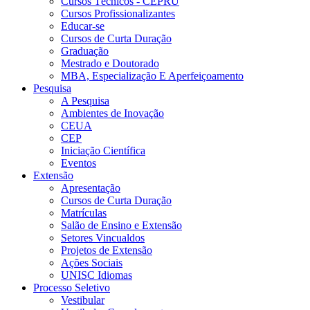
Cursos Técnicos - CEPRU
Cursos Profissionalizantes
Educar-se
Cursos de Curta Duração
Graduação
Mestrado e Doutorado
MBA, Especialização E Aperfeiçoamento
Pesquisa
A Pesquisa
Ambientes de Inovação
CEUA
CEP
Iniciação Científica
Eventos
Extensão
Apresentação
Cursos de Curta Duração
Matrículas
Salão de Ensino e Extensão
Setores Vincualdos
Projetos de Extensão
Ações Sociais
UNISC Idiomas
Processo Seletivo
Vestibular