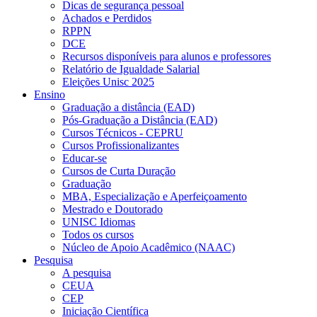
Dicas de segurança pessoal
Achados e Perdidos
RPPN
DCE
Recursos disponíveis para alunos e professores
Relatório de Igualdade Salarial
Eleições Unisc 2025
Ensino
Graduação a distância (EAD)
Pós-Graduação a Distância (EAD)
Cursos Técnicos - CEPRU
Cursos Profissionalizantes
Educar-se
Cursos de Curta Duração
Graduação
MBA, Especialização e Aperfeiçoamento
Mestrado e Doutorado
UNISC Idiomas
Todos os cursos
Núcleo de Apoio Acadêmico (NAAC)
Pesquisa
A pesquisa
CEUA
CEP
Iniciação Científica