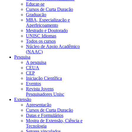
Educar-se
Cursos de Curta Duração
Graduação
MBA, Especialização e
Aperfeiçoamento
Mestrado e Doutorado
UNISC Idiomas
Todos os cursos
Núcleo de Apoio Acadêmico
(NAAC)
Pesquisa
A pesquisa
CEUA
CEP
Iniciação Científica
Eventos
Revista Jovens
Pesquisadores Unisc
Extensão
Apresentação
Cursos de Curta Duração
Datas e Formulários
Mostra de Extensão, Ciência e
Tecnologia
Setores vinculados