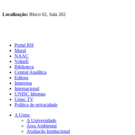
Localização:
Bloco 02, Sala 202
Portal RH
Mural
NAAC
VoltarE
Biblioteca
Central Analítica
Editora
Imprensa
Internacional
UNISC Idiomas
Unisc TV
Política de privacidade
A Unisc
A Universidade
Área Ambiental
Avaliação Institucional