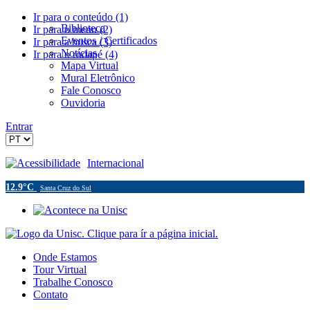
Ir para o conteúdo (1)
Biblioteca
Ir para o menu (2)
Eventos / Certificados
Ir para a busca (3)
Notícias
Ir para o rodapé (4)
Mapa Virtual
Mural Eletrônico
Fale Conosco
Ouvidoria
Entrar
Acessibilidade
Internacional
12.9°C
Santa Cruz do Sul
Onde Estamos
Tour Virtual
Trabalhe Conosco
Contato