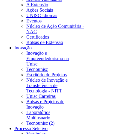
A Extensão
Ações Sociais
UNISC Idiomas
Eventos
Núcleo de Ação Comunitária -
NAC
Certificados
Bolsas de Extensão
Inovação
Inovação e
Empreendedorismo na
Unisc
Tecnounisc
Escritório de Projetos
Núcleo de Inovação e
Transferência de
Tecnologia - NITT
Unisc Carreiras
Bolsas e Projetos de
Inovação
Laboratórios
Multiusuário
Tecnounisc (2)
Processo Seletivo
Vestibular