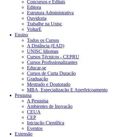
Concursos e Editais
Editora
Estrutura Administrativa
Ouvidoria
Trabalhe na Unisc
VoltarE
Ensino
Todos os Cursos
A Distância (EAD)
UNISC Idiomas
Cursos Técnicos - CEPRU
Cursos Profissionalizantes
Educar-se
Cursos de Curta Duração
Graduação
Mestrado e Doutorado
MBA, Especialização E Aperfeiçoamento
Pesquisa
A Pesquisa
Ambientes de Inovação
CEUA
CEP
Iniciação Científica
Eventos
Extensão