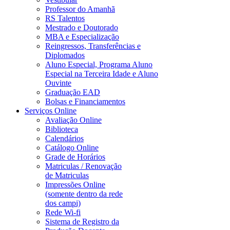
Professor do Amanhã
RS Talentos
Mestrado e Doutorado
MBA e Especialização
Reingressos, Transferências e
Diplomados
Aluno Especial, Programa Aluno
Especial na Terceira Idade e Aluno
Ouvinte
Graduação EAD
Bolsas e Financiamentos
Serviços Online
Avaliação Online
Biblioteca
Calendários
Catálogo Online
Grade de Horários
Matriculas / Renovação
de Matriculas
Impressões Online
(somente dentro da rede
dos campi)
Rede Wi-fi
Sistema de Registro da