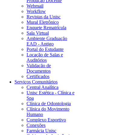
Produção Docente
Webmail
Workflow
Revistas da Unisc
Mural Eletrônico
Enquete Rematrícula
Sala Virtual
Ambiente Graduação
EAD - Antigo
Portal do Estudante
Locação de Salas e
Auditórios
Validação de
Documentos
Certificados
Serviços Comunitários
Central Analítica
Unisc Estética - Clínica e
Spa
Clínica de Odontologia
Clínica do Movimento
Humano
Complexo Esportivo
Conexões
Farmácia Unisc