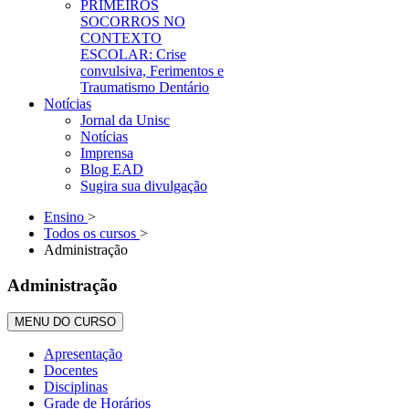
PRIMEIROS
SOCORROS NO
CONTEXTO
ESCOLAR: Crise
convulsiva, Ferimentos e
Traumatismo Dentário
Notícias
Jornal da Unisc
Notícias
Imprensa
Blog EAD
Sugira sua divulgação
Ensino
>
Todos os cursos
>
Administração
Administração
MENU DO CURSO
Apresentação
Docentes
Disciplinas
Grade de Horários