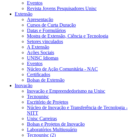
Eventos
Revista Jovens Pesquisadores Unisc
Extensão
Apresentação
Cursos de Curta Duração
Datas e Formulários
Mostra de Extensão, Ciência e Tecnologia
Setores vinculados
A Extensão
Ações Sociais
UNISC Idiomas
Eventos
Núcleo de Ação Comunitária - NAC
Certificados
Bolsas de Extensão
Inovação
Inovação e Empreendedorismo na Unisc
Tecnounisc
Escritório de Projetos
Núcleo de Inovação e Transferência de Tecnologia -
NITT
Unisc Carreiras
Bolsas e Projetos de Inovação
Laboratórios Multiusuário
Tecnounisc (2)