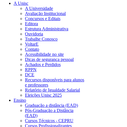
A Unisc
A Universidade
Avaliação Institucional
Concursos e Editais
Editora
Estrutura Administrativa
Ouvidoria
Trabalhe Conosco
VoltarE
Contato
Acessibilidade no site
Dicas de segurança pessoal
Achados e Perdidos
RPPN
DCE
Recursos disponíveis para alunos
e professores
Relatório de Igualdade Salarial
Eleições Unisc 2025
Ensino
Graduação a distância (EAD)
Pós-Graduação a Distância
(EAD)
Cursos Técnicos - CEPRU
Cursos Profissionalizantes