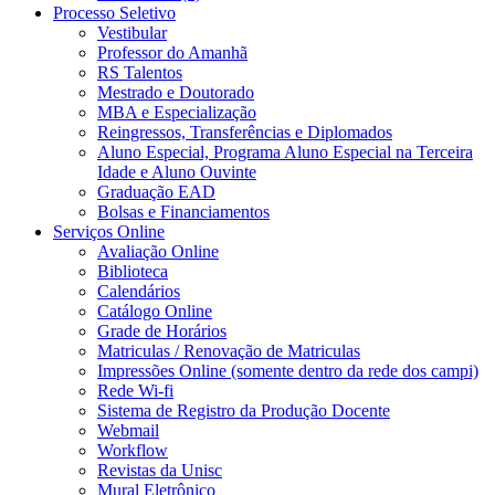
Processo Seletivo
Vestibular
Professor do Amanhã
RS Talentos
Mestrado e Doutorado
MBA e Especialização
Reingressos, Transferências e Diplomados
Aluno Especial, Programa Aluno Especial na Terceira
Idade e Aluno Ouvinte
Graduação EAD
Bolsas e Financiamentos
Serviços Online
Avaliação Online
Biblioteca
Calendários
Catálogo Online
Grade de Horários
Matriculas / Renovação de Matriculas
Impressões Online (somente dentro da rede dos campi)
Rede Wi-fi
Sistema de Registro da Produção Docente
Webmail
Workflow
Revistas da Unisc
Mural Eletrônico