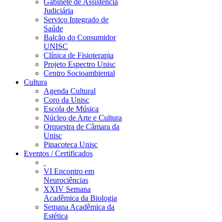
Gabinete de Assistência
Judiciária
Serviço Integrado de
Saúde
Balcão do Consumidor
UNISC
Clínica de Fisioterapia
Projeto Espectro Unisc
Centro Socioambiental
Cultura
Agenda Cultural
Coro da Unisc
Escola de Música
Núcleo de Arte e Cultura
Orquestra de Câmara da
Unisc
Pinacoteca Unisc
Eventos / Certificados
VI Encontro em
Neurociências
XXIV Semana
Acadêmica da Biologia
Semana Acadêmica da
Estética