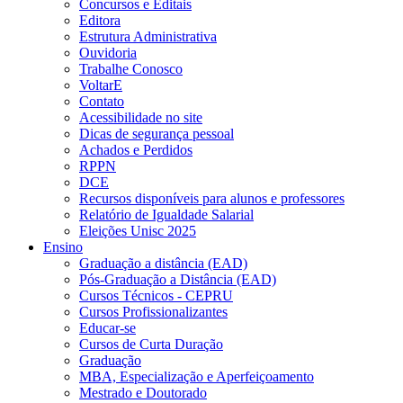
Concursos e Editais
Editora
Estrutura Administrativa
Ouvidoria
Trabalhe Conosco
VoltarE
Contato
Acessibilidade no site
Dicas de segurança pessoal
Achados e Perdidos
RPPN
DCE
Recursos disponíveis para alunos e professores
Relatório de Igualdade Salarial
Eleições Unisc 2025
Ensino
Graduação a distância (EAD)
Pós-Graduação a Distância (EAD)
Cursos Técnicos - CEPRU
Cursos Profissionalizantes
Educar-se
Cursos de Curta Duração
Graduação
MBA, Especialização e Aperfeiçoamento
Mestrado e Doutorado