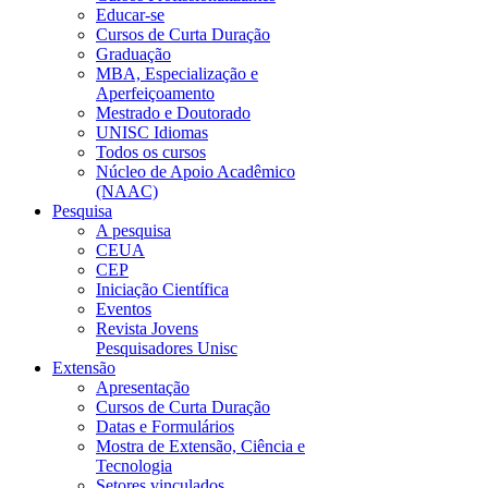
Educar-se
Cursos de Curta Duração
Graduação
MBA, Especialização e
Aperfeiçoamento
Mestrado e Doutorado
UNISC Idiomas
Todos os cursos
Núcleo de Apoio Acadêmico
(NAAC)
Pesquisa
A pesquisa
CEUA
CEP
Iniciação Científica
Eventos
Revista Jovens
Pesquisadores Unisc
Extensão
Apresentação
Cursos de Curta Duração
Datas e Formulários
Mostra de Extensão, Ciência e
Tecnologia
Setores vinculados