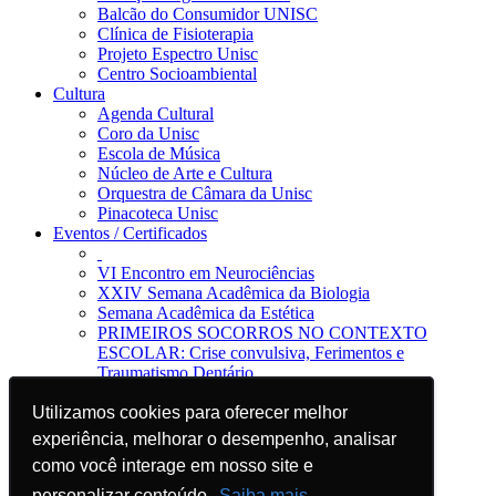
Balcão do Consumidor UNISC
Clínica de Fisioterapia
Projeto Espectro Unisc
Centro Socioambiental
Cultura
Agenda Cultural
Coro da Unisc
Escola de Música
Núcleo de Arte e Cultura
Orquestra de Câmara da Unisc
Pinacoteca Unisc
Eventos / Certificados
VI Encontro em Neurociências
XXIV Semana Acadêmica da Biologia
Semana Acadêmica da Estética
PRIMEIROS SOCORROS NO CONTEXTO
ESCOLAR: Crise convulsiva, Ferimentos e
Traumatismo Dentário
Notícias
Utilizamos cookies para oferecer melhor
Utilizamos cookies para oferecer melhor
Jornal da Unisc
Notícias
experiência, melhorar o desempenho, analisar
experiência, melhorar o desempenho, analisar
Imprensa
como você interage em nosso site e
como você interage em nosso site e
Blog EAD
Sugira sua divulgação
personalizar conteúdo.
personalizar conteúdo.
Saiba mais
Saiba mais