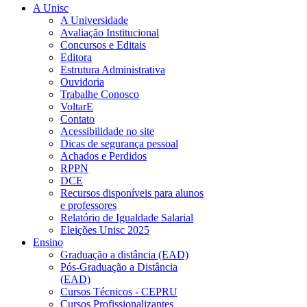
A Unisc
A Universidade
Avaliação Institucional
Concursos e Editais
Editora
Estrutura Administrativa
Ouvidoria
Trabalhe Conosco
VoltarE
Contato
Acessibilidade no site
Dicas de segurança pessoal
Achados e Perdidos
RPPN
DCE
Recursos disponíveis para alunos
e professores
Relatório de Igualdade Salarial
Eleições Unisc 2025
Ensino
Graduação a distância (EAD)
Pós-Graduação a Distância
(EAD)
Cursos Técnicos - CEPRU
Cursos Profissionalizantes