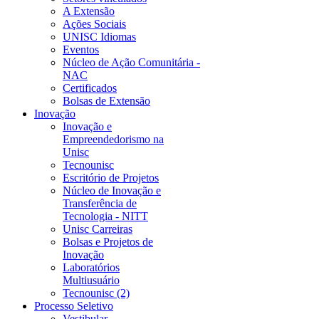
A Extensão
Ações Sociais
UNISC Idiomas
Eventos
Núcleo de Ação Comunitária -
NAC
Certificados
Bolsas de Extensão
Inovação
Inovação e
Empreendedorismo na
Unisc
Tecnounisc
Escritório de Projetos
Núcleo de Inovação e
Transferência de
Tecnologia - NITT
Unisc Carreiras
Bolsas e Projetos de
Inovação
Laboratórios
Multiusuário
Tecnounisc (2)
Processo Seletivo
Vestibular