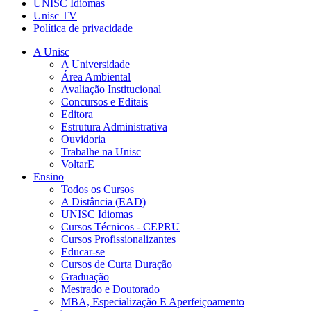
UNISC Idiomas
Unisc TV
Política de privacidade
A Unisc
A Universidade
Área Ambiental
Avaliação Institucional
Concursos e Editais
Editora
Estrutura Administrativa
Ouvidoria
Trabalhe na Unisc
VoltarE
Ensino
Todos os Cursos
A Distância (EAD)
UNISC Idiomas
Cursos Técnicos - CEPRU
Cursos Profissionalizantes
Educar-se
Cursos de Curta Duração
Graduação
Mestrado e Doutorado
MBA, Especialização E Aperfeiçoamento