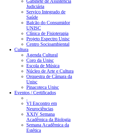
Gabinete de Assistência
Judiciária
Serviço Integrado de
Saúde
Balcão do Consumidor
UNISC
Clínica de Fisioterapia
Projeto Espectro Unisc
Centro Socioambiental
Cultura
Agenda Cultural
Coro da Unisc
Escola de Música
Núcleo de Arte e Cultura
Orquestra de Câmara da
Unisc
Pinacoteca Unisc
Eventos / Certificados
VI Encontro em
Neurociências
XXIV Semana
Acadêmica da Biologia
Semana Acadêmica da
Estética