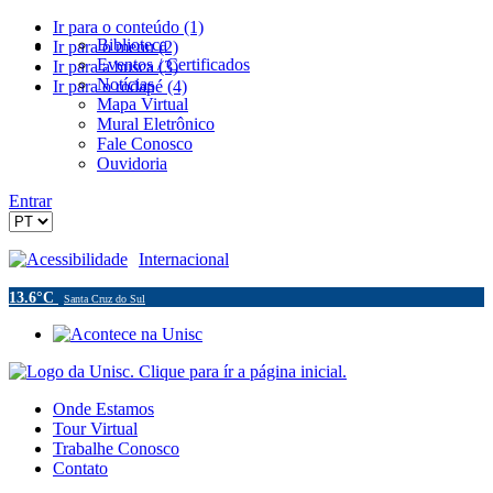
Ir para o conteúdo (1)
Biblioteca
Ir para o menu (2)
Eventos / Certificados
Ir para a busca (3)
Notícias
Ir para o rodapé (4)
Mapa Virtual
Mural Eletrônico
Fale Conosco
Ouvidoria
Entrar
Acessibilidade
Internacional
13.6°C
Santa Cruz do Sul
Onde Estamos
Tour Virtual
Trabalhe Conosco
Contato