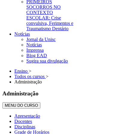
PRIMEIROS
SOCORROS NO
CONTEXTO
ESCOLAR: Crise
convulsiva, Ferimentos e
Traumatismo Dentário
Notícias
Jornal da Unisc
Notícias
Imprensa
Blog EAD
Sugira sua divulgação
Ensino
>
Todos os cursos
>
Administração
Administração
MENU DO CURSO
Apresentação
Docentes
Disciplinas
Grade de Horários