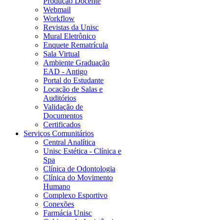
Produção Docente
Webmail
Workflow
Revistas da Unisc
Mural Eletrônico
Enquete Rematrícula
Sala Virtual
Ambiente Graduação
EAD - Antigo
Portal do Estudante
Locação de Salas e
Auditórios
Validação de
Documentos
Certificados
Serviços Comunitários
Central Analítica
Unisc Estética - Clínica e
Spa
Clínica de Odontologia
Clínica do Movimento
Humano
Complexo Esportivo
Conexões
Farmácia Unisc