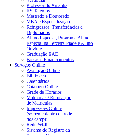
Professor do Amanhã
RS Talentos
Mestrado e Doutorado
MBA e Especialização
Reingressos, Transferências e
Diplomados
Aluno Especial, Programa Aluno
Especial na Terceira Idade e Aluno
Ouvinte
Graduação EAD
Bolsas e Financiamentos
Serviços Online
Avaliação Online
Biblioteca
Calendários
Catálogo Online
Grade de Horários
Matriculas / Renovação
de Matriculas
Impressões Online
(somente dentro da rede
dos campi)
Rede Wi-fi
Sistema de Registro da