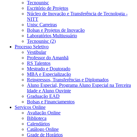
Tecnounisc
Escritório de Projetos
Núcleo de Inovação e Transferência de Tecnologia -
NITT
Unisc Carreiras
Bolsas e Projetos de Inovação
Laboratórios Multiusuário
Tecnounisc (2)
Processo Seletivo
Vestibular
Professor do Amanhã
RS Talentos
Mestrado e Doutorado
MBA e Especialização
Reingressos, Transferências e Diplomados
Aluno Especial, Programa Aluno Especial na Terceira
Idade e Aluno Ouvinte
Graduação EAD
Bolsas e Financiamentos
Serviços Online
Avaliação Online
Biblioteca
Calendários
Catálogo Online
Grade de Horários