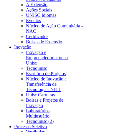
A Extensão
Ações Sociais
UNISC Idiomas
Eventos
Núcleo de Ação Comunitária -
NAC
Certificados
Bolsas de Extensão
Inovação
Inovação e
Empreendedorismo na
Unisc
Tecnounisc
Escritório de Projetos
Núcleo de Inovação e
Transferência de
Tecnologia - NITT
Unisc Carreiras
Bolsas e Projetos de
Inovação
Laboratórios
Multiusuário
Tecnounisc (2)
Processo Seletivo
Vestibular