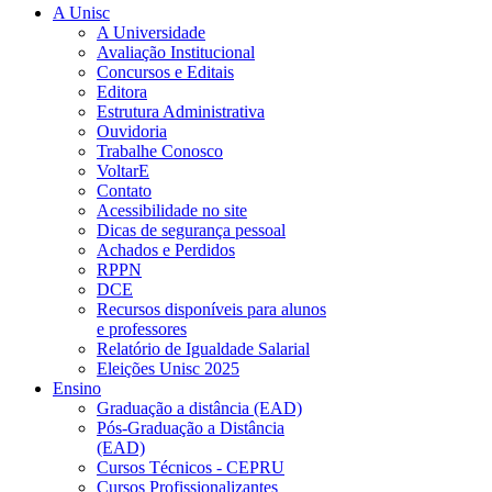
A Unisc
A Universidade
Avaliação Institucional
Concursos e Editais
Editora
Estrutura Administrativa
Ouvidoria
Trabalhe Conosco
VoltarE
Contato
Acessibilidade no site
Dicas de segurança pessoal
Achados e Perdidos
RPPN
DCE
Recursos disponíveis para alunos
e professores
Relatório de Igualdade Salarial
Eleições Unisc 2025
Ensino
Graduação a distância (EAD)
Pós-Graduação a Distância
(EAD)
Cursos Técnicos - CEPRU
Cursos Profissionalizantes