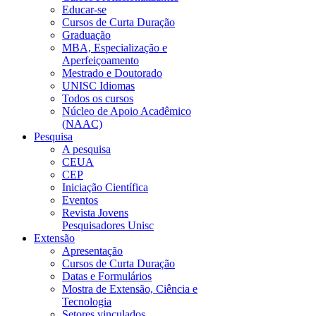
Educar-se
Cursos de Curta Duração
Graduação
MBA, Especialização e
Aperfeiçoamento
Mestrado e Doutorado
UNISC Idiomas
Todos os cursos
Núcleo de Apoio Acadêmico
(NAAC)
Pesquisa
A pesquisa
CEUA
CEP
Iniciação Científica
Eventos
Revista Jovens
Pesquisadores Unisc
Extensão
Apresentação
Cursos de Curta Duração
Datas e Formulários
Mostra de Extensão, Ciência e
Tecnologia
Setores vinculados