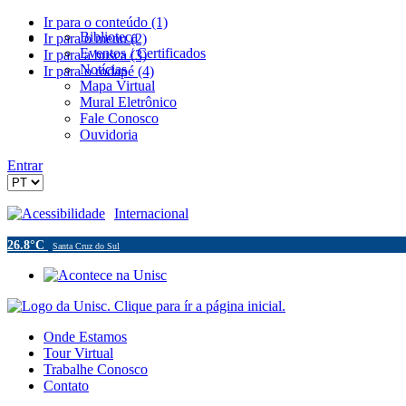
Ir para o conteúdo (1)
Biblioteca
Ir para o menu (2)
Eventos / Certificados
Ir para a busca (3)
Notícias
Ir para o rodapé (4)
Mapa Virtual
Mural Eletrônico
Fale Conosco
Ouvidoria
Entrar
Acessibilidade
Internacional
26.8°C
Santa Cruz do Sul
Onde Estamos
Tour Virtual
Trabalhe Conosco
Contato