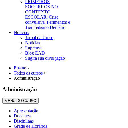
PRIMEIROS
SOCORROS NO
CONTEXTO
ESCOLAR: Crise
convulsiva, Ferimentos e
Traumatismo Dentário
Notícias
Jornal da Unisc
Notícias
Imprensa
Blog EAD
Sugira sua divulgação
Ensino
>
Todos os cursos
>
Administração
Administração
MENU DO CURSO
Apresentação
Docentes
Disciplinas
Grade de Horários