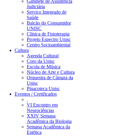
Gabinete de Assistência
Judiciária
Serviço Integrado de
Saúde
Balcão do Consumidor
UNISC
Clínica de Fisioterapia
Projeto Espectro Unisc
Centro Socioambiental
Cultura
Agenda Cultural
Coro da Unisc
Escola de Música
Núcleo de Arte e Cultura
Orquestra de Câmara da
Unisc
Pinacoteca Unisc
Eventos / Certificados
VI Encontro em
Neurociências
XXIV Semana
Acadêmica da Biologia
Semana Acadêmica da
Estética