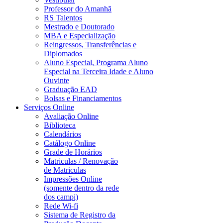
Professor do Amanhã
RS Talentos
Mestrado e Doutorado
MBA e Especialização
Reingressos, Transferências e
Diplomados
Aluno Especial, Programa Aluno
Especial na Terceira Idade e Aluno
Ouvinte
Graduação EAD
Bolsas e Financiamentos
Serviços Online
Avaliação Online
Biblioteca
Calendários
Catálogo Online
Grade de Horários
Matriculas / Renovação
de Matriculas
Impressões Online
(somente dentro da rede
dos campi)
Rede Wi-fi
Sistema de Registro da