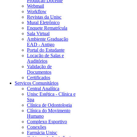
Produção Docente
Webmail
Workflow
Revistas da Unisc
Mural Eletrônico
Enquete Rematrícula
Sala Virtual
Ambiente Graduação
EAD - Antigo
Portal do Estudante
Locação de Salas e
Auditórios
Validação de
Documentos
Certificados
Serviços Comunitários
Central Analítica
Unisc Estética - Clínica e
Spa
Clínica de Odontologia
Clínica do Movimento
Humano
Complexo Esportivo
Conexões
Farmácia Unisc