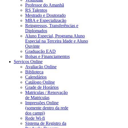
Professor do Amanhã
RS Talentos
Mestrado e Doutorado
MBA e Especialização
Reingressos, Transferências e
Diplomados
Aluno Especial, Programa Aluno
Especial na Terceira Idade e Aluno
Ouvinte
Graduação EAD
Bolsas e Financiamentos
Serviços Online
Avaliação Online
Biblioteca
Calendários
Catálogo Online
Grade de Horários
Matriculas / Renovação
de Matriculas
Impressões Online
(somente dentro da rede
dos campi)
Rede Wi-fi
Sistema de Registro da