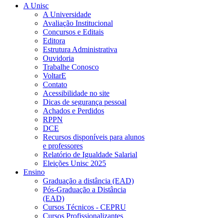
A Unisc
A Universidade
Avaliação Institucional
Concursos e Editais
Editora
Estrutura Administrativa
Ouvidoria
Trabalhe Conosco
VoltarE
Contato
Acessibilidade no site
Dicas de segurança pessoal
Achados e Perdidos
RPPN
DCE
Recursos disponíveis para alunos
e professores
Relatório de Igualdade Salarial
Eleições Unisc 2025
Ensino
Graduação a distância (EAD)
Pós-Graduação a Distância
(EAD)
Cursos Técnicos - CEPRU
Cursos Profissionalizantes