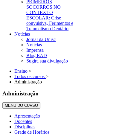
PRIMEIROS
SOCORROS NO
CONTEXTO
ESCOLAR: Crise
convulsiva, Ferimentos e
Traumatismo Dentário
Notícias
Jornal da Unisc
Notícias
Imprensa
Blog EAD
Sugira sua divulgação
Ensino
>
Todos os cursos
>
Administração
Administração
MENU DO CURSO
Apresentação
Docentes
Disciplinas
Grade de Horários