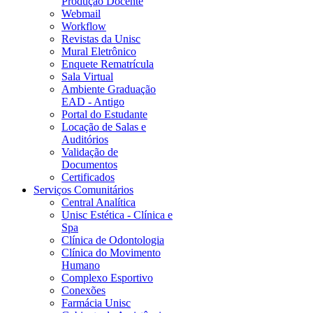
Produção Docente
Webmail
Workflow
Revistas da Unisc
Mural Eletrônico
Enquete Rematrícula
Sala Virtual
Ambiente Graduação
EAD - Antigo
Portal do Estudante
Locação de Salas e
Auditórios
Validação de
Documentos
Certificados
Serviços Comunitários
Central Analítica
Unisc Estética - Clínica e
Spa
Clínica de Odontologia
Clínica do Movimento
Humano
Complexo Esportivo
Conexões
Farmácia Unisc