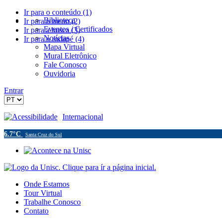
Ir para o conteúdo (1)
Biblioteca
Ir para o menu (2)
Eventos / Certificados
Ir para a busca (3)
Notícias
Ir para o rodapé (4)
Mapa Virtual
Mural Eletrônico
Fale Conosco
Ouvidoria
Entrar
Acessibilidade
Internacional
6.7°C
Santa Cruz do Sul
Onde Estamos
Tour Virtual
Trabalhe Conosco
Contato