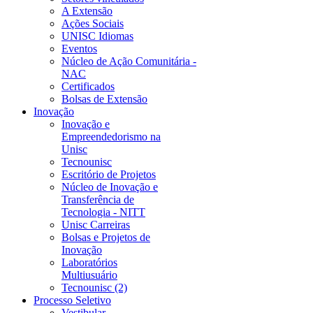
A Extensão
Ações Sociais
UNISC Idiomas
Eventos
Núcleo de Ação Comunitária -
NAC
Certificados
Bolsas de Extensão
Inovação
Inovação e
Empreendedorismo na
Unisc
Tecnounisc
Escritório de Projetos
Núcleo de Inovação e
Transferência de
Tecnologia - NITT
Unisc Carreiras
Bolsas e Projetos de
Inovação
Laboratórios
Multiusuário
Tecnounisc (2)
Processo Seletivo
Vestibular