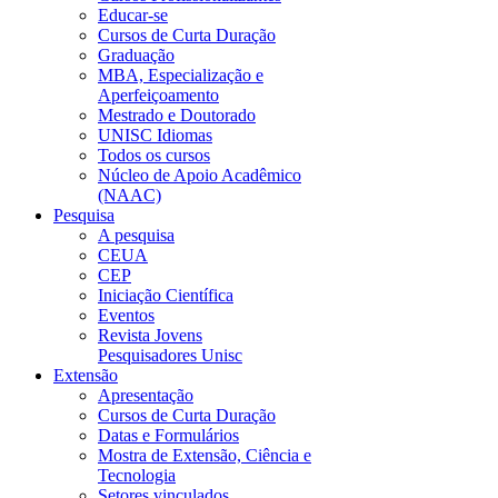
Educar-se
Cursos de Curta Duração
Graduação
MBA, Especialização e
Aperfeiçoamento
Mestrado e Doutorado
UNISC Idiomas
Todos os cursos
Núcleo de Apoio Acadêmico
(NAAC)
Pesquisa
A pesquisa
CEUA
CEP
Iniciação Científica
Eventos
Revista Jovens
Pesquisadores Unisc
Extensão
Apresentação
Cursos de Curta Duração
Datas e Formulários
Mostra de Extensão, Ciência e
Tecnologia
Setores vinculados