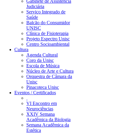
Gabinete de Assistência
Judiciária
Serviço Integrado de
Saúde
Balcão do Consumidor
UNISC
Clínica de Fisioterapia
Projeto Espectro Unisc
Centro Socioambiental
Cultura
Agenda Cultural
Coro da Unisc
Escola de Música
Núcleo de Arte e Cultura
Orquestra de Câmara da
Unisc
Pinacoteca Unisc
Eventos / Certificados
VI Encontro em
Neurociências
XXIV Semana
Acadêmica da Biologia
Semana Acadêmica da
Estética