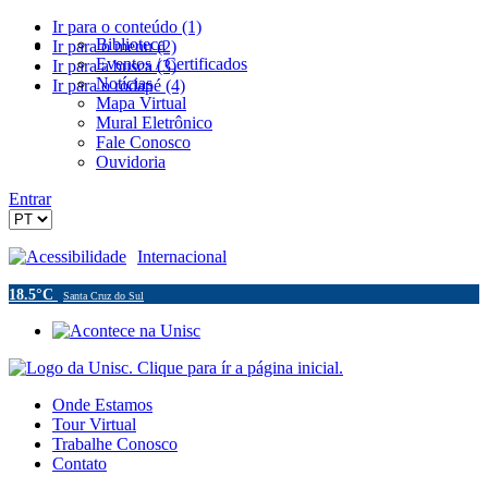
Ir para o conteúdo (1)
Biblioteca
Ir para o menu (2)
Eventos / Certificados
Ir para a busca (3)
Notícias
Ir para o rodapé (4)
Mapa Virtual
Mural Eletrônico
Fale Conosco
Ouvidoria
Entrar
Acessibilidade
Internacional
18.5°C
Santa Cruz do Sul
Onde Estamos
Tour Virtual
Trabalhe Conosco
Contato