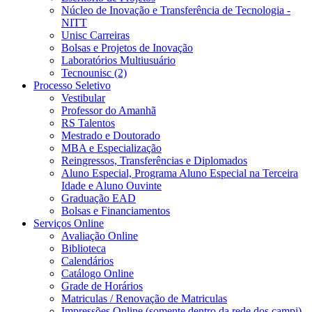
Núcleo de Inovação e Transferência de Tecnologia -
NITT
Unisc Carreiras
Bolsas e Projetos de Inovação
Laboratórios Multiusuário
Tecnounisc (2)
Processo Seletivo
Vestibular
Professor do Amanhã
RS Talentos
Mestrado e Doutorado
MBA e Especialização
Reingressos, Transferências e Diplomados
Aluno Especial, Programa Aluno Especial na Terceira
Idade e Aluno Ouvinte
Graduação EAD
Bolsas e Financiamentos
Serviços Online
Avaliação Online
Biblioteca
Calendários
Catálogo Online
Grade de Horários
Matriculas / Renovação de Matriculas
Impressões Online (somente dentro da rede dos campi)