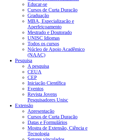
Educar-se
Cursos de Curta Duração
Graduação
MBA, Especialização e
Aperfeiçoamento
Mestrado e Doutorado
UNISC Idiomas
Todos os cursos
Núcleo de Apoio Acadêmico
(NAAC)
Pesquisa
A pesquisa
CEUA
CEP
Iniciação Científica
Eventos
Revista Jovens
Pesquisadores Unisc
Extensão
Apresentação
Cursos de Curta Duração
Datas e Formulários
Mostra de Extensão, Ciência e
Tecnologia
Setores vinculados