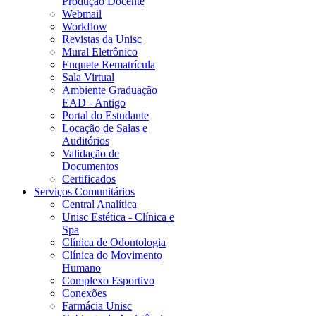
Produção Docente
Webmail
Workflow
Revistas da Unisc
Mural Eletrônico
Enquete Rematrícula
Sala Virtual
Ambiente Graduação
EAD - Antigo
Portal do Estudante
Locação de Salas e
Auditórios
Validação de
Documentos
Certificados
Serviços Comunitários
Central Analítica
Unisc Estética - Clínica e
Spa
Clínica de Odontologia
Clínica do Movimento
Humano
Complexo Esportivo
Conexões
Farmácia Unisc