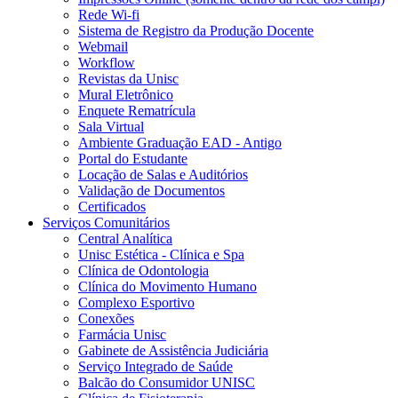
Rede Wi-fi
Sistema de Registro da Produção Docente
Webmail
Workflow
Revistas da Unisc
Mural Eletrônico
Enquete Rematrícula
Sala Virtual
Ambiente Graduação EAD - Antigo
Portal do Estudante
Locação de Salas e Auditórios
Validação de Documentos
Certificados
Serviços Comunitários
Central Analítica
Unisc Estética - Clínica e Spa
Clínica de Odontologia
Clínica do Movimento Humano
Complexo Esportivo
Conexões
Farmácia Unisc
Gabinete de Assistência Judiciária
Serviço Integrado de Saúde
Balcão do Consumidor UNISC