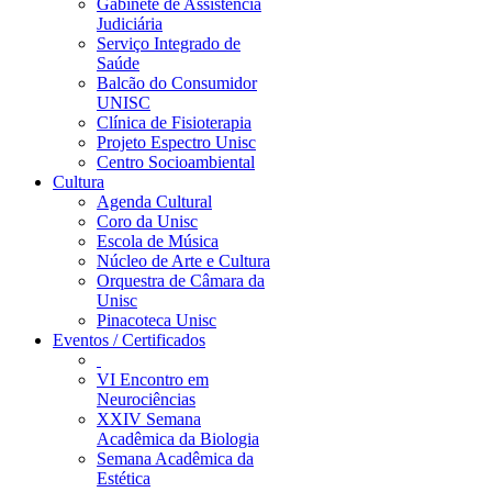
Gabinete de Assistência
Judiciária
Serviço Integrado de
Saúde
Balcão do Consumidor
UNISC
Clínica de Fisioterapia
Projeto Espectro Unisc
Centro Socioambiental
Cultura
Agenda Cultural
Coro da Unisc
Escola de Música
Núcleo de Arte e Cultura
Orquestra de Câmara da
Unisc
Pinacoteca Unisc
Eventos / Certificados
VI Encontro em
Neurociências
XXIV Semana
Acadêmica da Biologia
Semana Acadêmica da
Estética