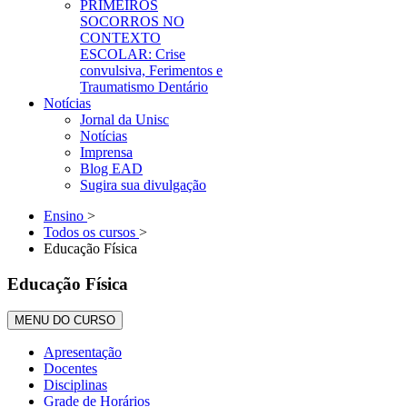
PRIMEIROS
SOCORROS NO
CONTEXTO
ESCOLAR: Crise
convulsiva, Ferimentos e
Traumatismo Dentário
Notícias
Jornal da Unisc
Notícias
Imprensa
Blog EAD
Sugira sua divulgação
Ensino
>
Todos os cursos
>
Educação Física
Educação Física
MENU DO CURSO
Apresentação
Docentes
Disciplinas
Grade de Horários