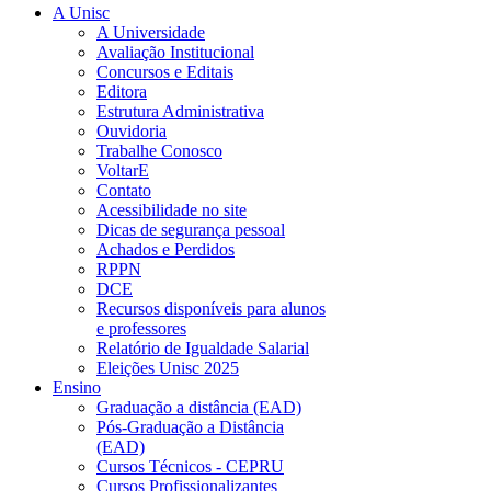
A Unisc
A Universidade
Avaliação Institucional
Concursos e Editais
Editora
Estrutura Administrativa
Ouvidoria
Trabalhe Conosco
VoltarE
Contato
Acessibilidade no site
Dicas de segurança pessoal
Achados e Perdidos
RPPN
DCE
Recursos disponíveis para alunos
e professores
Relatório de Igualdade Salarial
Eleições Unisc 2025
Ensino
Graduação a distância (EAD)
Pós-Graduação a Distância
(EAD)
Cursos Técnicos - CEPRU
Cursos Profissionalizantes