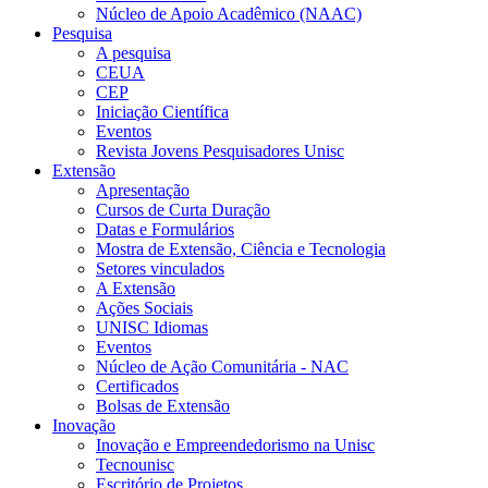
Núcleo de Apoio Acadêmico (NAAC)
Pesquisa
A pesquisa
CEUA
CEP
Iniciação Científica
Eventos
Revista Jovens Pesquisadores Unisc
Extensão
Apresentação
Cursos de Curta Duração
Datas e Formulários
Mostra de Extensão, Ciência e Tecnologia
Setores vinculados
A Extensão
Ações Sociais
UNISC Idiomas
Eventos
Núcleo de Ação Comunitária - NAC
Certificados
Bolsas de Extensão
Inovação
Inovação e Empreendedorismo na Unisc
Tecnounisc
Escritório de Projetos