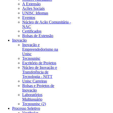
A Extensão
Ações Sociais
UNISC Idiomas
Eventos
Núcleo de Ação Comunitária -
NAC
Certificados
Bolsas de Extensão
Inovação
Inovação e
Empreendedorismo na
Unisc
Tecnounisc
Escritório de Projetos
Núcleo de Inovação e
Transferência de
Tecnologia - NITT
Unisc Carreiras
Bolsas e Projetos de
Inovação
Laboratórios
Multiusuário
Tecnounisc (2)
Processo Seletivo
Vestibular