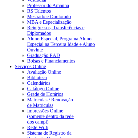
Professor do Amanhã
RS Talentos
Mestrado e Doutorado
MBA e Especialização
Reingressos, Transferências e
Diplomados
Aluno Especial, Programa Aluno
Especial na Terceira Idade e Aluno
Ouvinte
Graduação EAD
Bolsas e Financiamentos
Serviços Online
Avaliação Online
Biblioteca
Calendários
Catálogo Online
Grade de Horários
Matriculas / Renovação
de Matriculas
Impressões Online
(somente dentro da rede
dos campi)
Rede Wi-fi
Sistema de Registro da