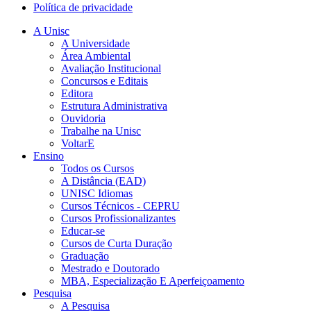
Política de privacidade
A Unisc
A Universidade
Área Ambiental
Avaliação Institucional
Concursos e Editais
Editora
Estrutura Administrativa
Ouvidoria
Trabalhe na Unisc
VoltarE
Ensino
Todos os Cursos
A Distância (EAD)
UNISC Idiomas
Cursos Técnicos - CEPRU
Cursos Profissionalizantes
Educar-se
Cursos de Curta Duração
Graduação
Mestrado e Doutorado
MBA, Especialização E Aperfeiçoamento
Pesquisa
A Pesquisa