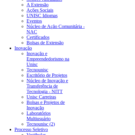
A Extensão
Ações Sociais
UNISC Idiomas
Eventos
Núcleo de Ação Comunitária -
NAC
Certificados
Bolsas de Extensão
Inovação
Inovação e
Empreendedorismo na
Unisc
Tecnounisc
Escritório de Projetos
Núcleo de Inovação e
Transferência de
Tecnologia - NITT
Unisc Carreiras
Bolsas e Projetos de
Inovação
Laboratórios
Multiusuário
Tecnounisc (2)
Processo Seletivo
Vestibular