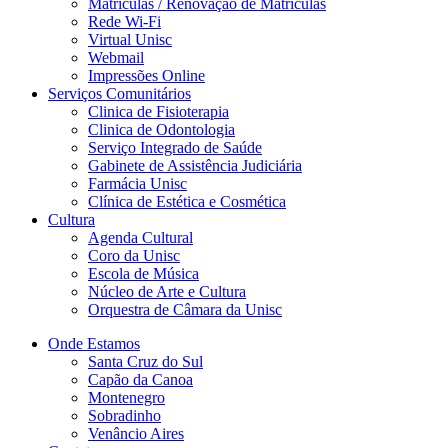
Matriculas / Renovação de Matriculas
Rede Wi-Fi
Virtual Unisc
Webmail
Impressões Online
Serviços Comunitários
Clinica de Fisioterapia
Clinica de Odontologia
Serviço Integrado de Saúde
Gabinete de Assistência Judiciária
Farmácia Unisc
Clínica de Estética e Cosmética
Cultura
Agenda Cultural
Coro da Unisc
Escola de Música
Núcleo de Arte e Cultura
Orquestra de Câmara da Unisc
Onde Estamos
Santa Cruz do Sul
Capão da Canoa
Montenegro
Sobradinho
Venâncio Aires