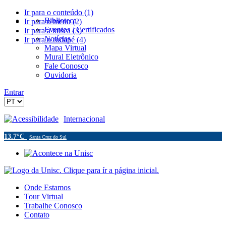
Ir para o conteúdo (1)
Biblioteca
Ir para o menu (2)
Eventos / Certificados
Ir para a busca (3)
Notícias
Ir para o rodapé (4)
Mapa Virtual
Mural Eletrônico
Fale Conosco
Ouvidoria
Entrar
Acessibilidade
Internacional
13.7°C
Santa Cruz do Sul
Onde Estamos
Tour Virtual
Trabalhe Conosco
Contato