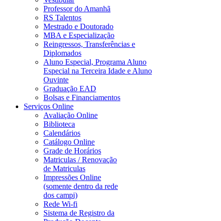
Professor do Amanhã
RS Talentos
Mestrado e Doutorado
MBA e Especialização
Reingressos, Transferências e
Diplomados
Aluno Especial, Programa Aluno
Especial na Terceira Idade e Aluno
Ouvinte
Graduação EAD
Bolsas e Financiamentos
Serviços Online
Avaliação Online
Biblioteca
Calendários
Catálogo Online
Grade de Horários
Matriculas / Renovação
de Matriculas
Impressões Online
(somente dentro da rede
dos campi)
Rede Wi-fi
Sistema de Registro da