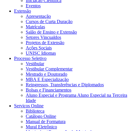
Iniciação Científica
Eventos
Extensão
Apresentação
Cursos de Curta Duração
Matrículas
Salão de Ensino e Extensão
Setores Vincualdos
Projetos de Extensão
Ações Sociais
UNISC Idiomas
Processo Seletivo
Vestibular
Vestibular Complementar
Mestrado e Doutorado
MBA E Especialização
Reingressos, Transferências e Diplomados
Bolsas e Financiamentos
Aluno Especial e Programa Aluno Especial na Terceira
Idade
Serviços Online
Biblioteca
Catálogo Online
Manual de Formatura
Mural Eletrônico