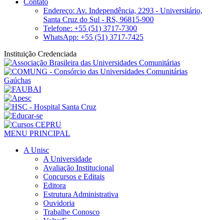
Contato
Endereço: Av. Independência, 2293 - Universitário,
Santa Cruz do Sul - RS, 96815-900
Telefone: +55 (51) 3717-7300
WhatsApp: +55 (51) 3717-7425
Instituição Credenciada
MENU PRINCIPAL
A Unisc
A Universidade
Avaliação Institucional
Concursos e Editais
Editora
Estrutura Administrativa
Ouvidoria
Trabalhe Conosco