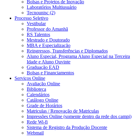
Bolsas e Projetos de Inovação
Laboratórios Multiusuário
Tecnounisc (2)
Processo Seletivo
Vestibular
Professor do Amanhã
RS Talentos
Mestrado e Doutorado
MBA e Especialização
Reingressos, Transferências e Diplomados
Aluno Especial, Programa Aluno Especial na Terceira
Idade e Aluno Ouvinte
Graduação EAD
Bolsas e Financiamentos
Serviços Online
Avaliação Online
Biblioteca
Calendários
Catálogo Online
Grade de Horários
Matriculas / Renovação de Matriculas
Impressões Online (somente dentro da rede dos campi)
Rede Wi-fi
Sistema de Registro da Produção Docente
Webmail