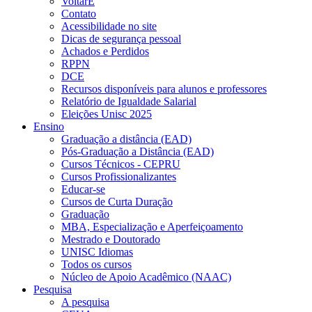
VoltarE
Contato
Acessibilidade no site
Dicas de segurança pessoal
Achados e Perdidos
RPPN
DCE
Recursos disponíveis para alunos e professores
Relatório de Igualdade Salarial
Eleições Unisc 2025
Ensino
Graduação a distância (EAD)
Pós-Graduação a Distância (EAD)
Cursos Técnicos - CEPRU
Cursos Profissionalizantes
Educar-se
Cursos de Curta Duração
Graduação
MBA, Especialização e Aperfeiçoamento
Mestrado e Doutorado
UNISC Idiomas
Todos os cursos
Núcleo de Apoio Acadêmico (NAAC)
Pesquisa
A pesquisa