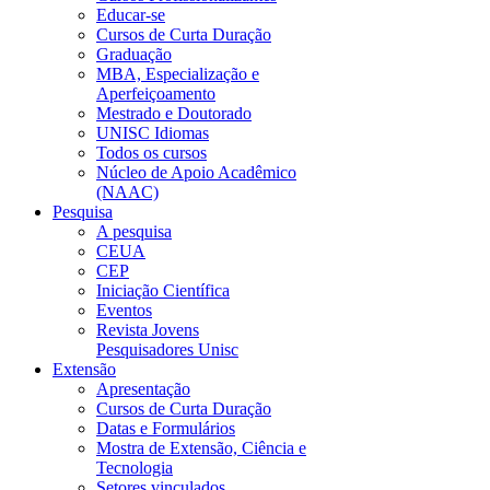
Educar-se
Cursos de Curta Duração
Graduação
MBA, Especialização e
Aperfeiçoamento
Mestrado e Doutorado
UNISC Idiomas
Todos os cursos
Núcleo de Apoio Acadêmico
(NAAC)
Pesquisa
A pesquisa
CEUA
CEP
Iniciação Científica
Eventos
Revista Jovens
Pesquisadores Unisc
Extensão
Apresentação
Cursos de Curta Duração
Datas e Formulários
Mostra de Extensão, Ciência e
Tecnologia
Setores vinculados