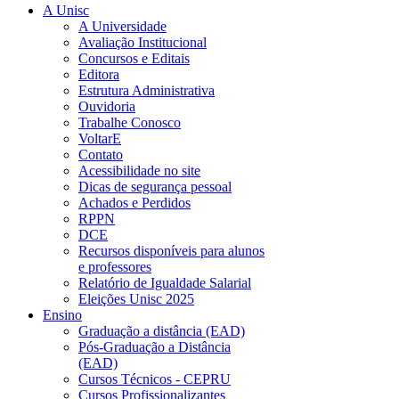
A Unisc
A Universidade
Avaliação Institucional
Concursos e Editais
Editora
Estrutura Administrativa
Ouvidoria
Trabalhe Conosco
VoltarE
Contato
Acessibilidade no site
Dicas de segurança pessoal
Achados e Perdidos
RPPN
DCE
Recursos disponíveis para alunos
e professores
Relatório de Igualdade Salarial
Eleições Unisc 2025
Ensino
Graduação a distância (EAD)
Pós-Graduação a Distância
(EAD)
Cursos Técnicos - CEPRU
Cursos Profissionalizantes