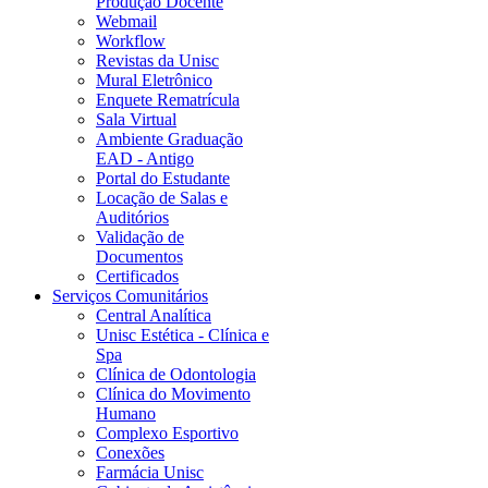
Produção Docente
Webmail
Workflow
Revistas da Unisc
Mural Eletrônico
Enquete Rematrícula
Sala Virtual
Ambiente Graduação
EAD - Antigo
Portal do Estudante
Locação de Salas e
Auditórios
Validação de
Documentos
Certificados
Serviços Comunitários
Central Analítica
Unisc Estética - Clínica e
Spa
Clínica de Odontologia
Clínica do Movimento
Humano
Complexo Esportivo
Conexões
Farmácia Unisc