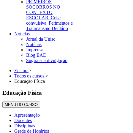
PRIMEIROS
SOCORROS NO
CONTEXTO
ESCOLAR: Crise
convulsiva, Ferimentos e
Traumatismo Dentário
Notícias
Jornal da Unisc
Notícias
Imprensa
Blog EAD
Sugira sua divulgação
Ensino
>
Todos os cursos
>
Educação Física
Educação Física
MENU DO CURSO
Apresentação
Docentes
Disciplinas
Grade de Horários