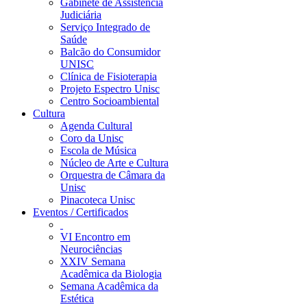
Gabinete de Assistência
Judiciária
Serviço Integrado de
Saúde
Balcão do Consumidor
UNISC
Clínica de Fisioterapia
Projeto Espectro Unisc
Centro Socioambiental
Cultura
Agenda Cultural
Coro da Unisc
Escola de Música
Núcleo de Arte e Cultura
Orquestra de Câmara da
Unisc
Pinacoteca Unisc
Eventos / Certificados
VI Encontro em
Neurociências
XXIV Semana
Acadêmica da Biologia
Semana Acadêmica da
Estética