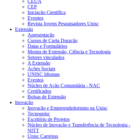
CEUA
CEP
Iniciação Científica
Eventos
Revista Jovens Pesquisadores Unisc
Extensão
Apresentação
Cursos de Curta Duração
Datas e Formulários
Mostra de Extensão, Ciência e Tecnologia
Setores vinculados
A Extensão
Ações Sociais
UNISC Idiomas
Eventos
Núcleo de Ação Comunitária - NAC
Certificados
Bolsas de Extensão
Inovação
Inovação e Empreendedorismo na Unisc
Tecnounisc
Escritório de Projetos
Núcleo de Inovação e Transferência de Tecnologia -
NITT
Unisc Carreiras