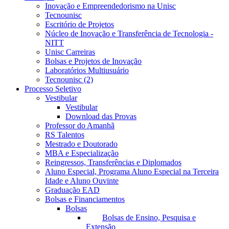
Inovação e Empreendedorismo na Unisc
Tecnounisc
Escritório de Projetos
Núcleo de Inovação e Transferência de Tecnologia -
NITT
Unisc Carreiras
Bolsas e Projetos de Inovação
Laboratórios Multiusuário
Tecnounisc (2)
Processo Seletivo
Vestibular
Vestibular
Download das Provas
Professor do Amanhã
RS Talentos
Mestrado e Doutorado
MBA e Especialização
Reingressos, Transferências e Diplomados
Aluno Especial, Programa Aluno Especial na Terceira
Idade e Aluno Ouvinte
Graduação EAD
Bolsas e Financiamentos
Bolsas
Bolsas de Ensino, Pesquisa e
Extensão