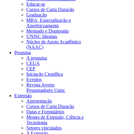
Educar-se
Cursos de Curta Duração
Graduação
MBA, Especialização e
Aperfeiçoamento
Mestrado e Doutorado
UNISC Idiomas
Núcleo de Apoio Acadêmico
(NAAC)
Pesquisa
A pesquisa
CEUA
CEP
Iniciação Científica
Eventos
Revista Jovens
Pesquisadores Unisc
Extensão
Apresentação
Cursos de Curta Duração
Datas e Formulários
Mostra de Extensão, Ciência e
Tecnologia
Setores vinculados
A Extensão