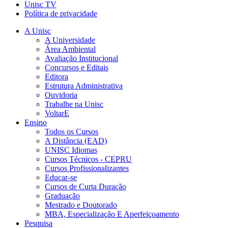
Unisc TV
Política de privacidade
A Unisc
A Universidade
Área Ambiental
Avaliação Institucional
Concursos e Editais
Editora
Estrutura Administrativa
Ouvidoria
Trabalhe na Unisc
VoltarE
Ensino
Todos os Cursos
A Distância (EAD)
UNISC Idiomas
Cursos Técnicos - CEPRU
Cursos Profissionalizantes
Educar-se
Cursos de Curta Duração
Graduação
Mestrado e Doutorado
MBA, Especialização E Aperfeiçoamento
Pesquisa