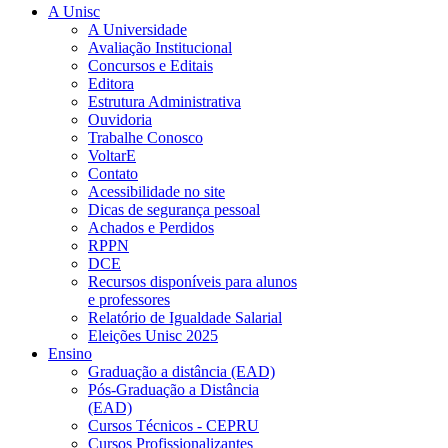
A Unisc
A Universidade
Avaliação Institucional
Concursos e Editais
Editora
Estrutura Administrativa
Ouvidoria
Trabalhe Conosco
VoltarE
Contato
Acessibilidade no site
Dicas de segurança pessoal
Achados e Perdidos
RPPN
DCE
Recursos disponíveis para alunos
e professores
Relatório de Igualdade Salarial
Eleições Unisc 2025
Ensino
Graduação a distância (EAD)
Pós-Graduação a Distância
(EAD)
Cursos Técnicos - CEPRU
Cursos Profissionalizantes