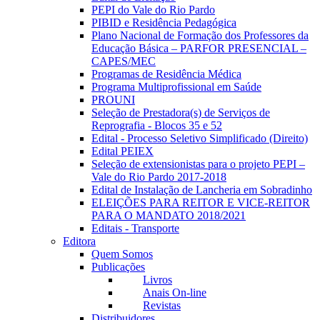
PEPI do Vale do Rio Pardo
PIBID e Residência Pedagógica
Plano Nacional de Formação dos Professores da
Educação Básica – PARFOR PRESENCIAL –
CAPES/MEC
Programas de Residência Médica
Programa Multiprofissional em Saúde
PROUNI
Seleção de Prestadora(s) de Serviços de
Reprografia - Blocos 35 e 52
Edital - Processo Seletivo Simplificado (Direito)
Edital PEIEX
Seleção de extensionistas para o projeto PEPI –
Vale do Rio Pardo 2017-2018
Edital de Instalação de Lancheria em Sobradinho
ELEIÇÕES PARA REITOR E VICE-REITOR
PARA O MANDATO 2018/2021
Editais - Transporte
Editora
Quem Somos
Publicações
Livros
Anais On-line
Revistas
Distribuidores