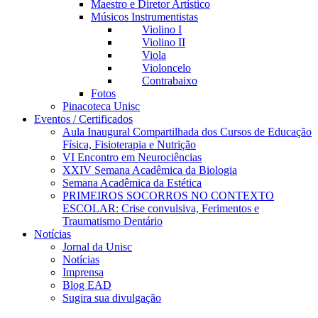
Maestro e Diretor Artístico
Músicos Instrumentistas
Violino I
Violino II
Viola
Violoncelo
Contrabaixo
Fotos
Pinacoteca Unisc
Eventos / Certificados
Aula Inaugural Compartilhada dos Cursos de Educação
Física, Fisioterapia e Nutrição
VI Encontro em Neurociências
XXIV Semana Acadêmica da Biologia
Semana Acadêmica da Estética
PRIMEIROS SOCORROS NO CONTEXTO
ESCOLAR: Crise convulsiva, Ferimentos e
Traumatismo Dentário
Notícias
Jornal da Unisc
Notícias
Imprensa
Blog EAD
Sugira sua divulgação