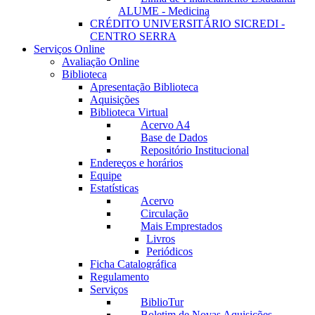
ALUME - Medicina
CRÉDITO UNIVERSITÁRIO SICREDI -
CENTRO SERRA
Serviços Online
Avaliação Online
Biblioteca
Apresentação Biblioteca
Aquisições
Biblioteca Virtual
Acervo A4
Base de Dados
Repositório Institucional
Endereços e horários
Equipe
Estatísticas
Acervo
Circulação
Mais Emprestados
Livros
Periódicos
Ficha Catalográfica
Regulamento
Serviços
BiblioTur
Boletim de Novas Aquisições