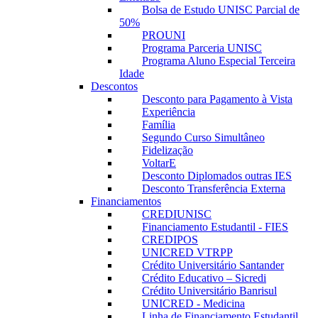
Bolsa de Estudo UNISC Parcial de
50%
PROUNI
Programa Parceria UNISC
Programa Aluno Especial Terceira
Idade
Descontos
Desconto para Pagamento à Vista
Experiência
Família
Segundo Curso Simultâneo
Fidelização
VoltarE
Desconto Diplomados outras IES
Desconto Transferência Externa
Financiamentos
CREDIUNISC
Financiamento Estudantil - FIES
CREDIPOS
UNICRED VTRPP
Crédito Universitário Santander
Crédito Educativo – Sicredi
Crédito Universitário Banrisul
UNICRED - Medicina
Linha de Financiamento Estudantil