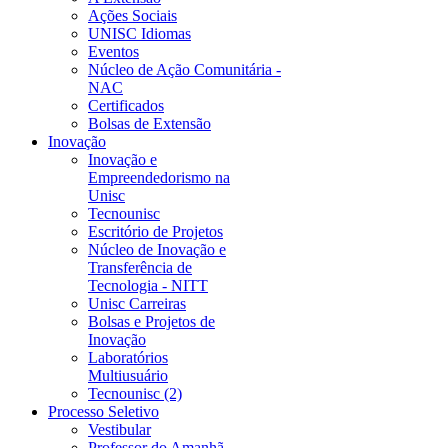
Ações Sociais
UNISC Idiomas
Eventos
Núcleo de Ação Comunitária -
NAC
Certificados
Bolsas de Extensão
Inovação
Inovação e
Empreendedorismo na
Unisc
Tecnounisc
Escritório de Projetos
Núcleo de Inovação e
Transferência de
Tecnologia - NITT
Unisc Carreiras
Bolsas e Projetos de
Inovação
Laboratórios
Multiusuário
Tecnounisc (2)
Processo Seletivo
Vestibular
Professor do Amanhã