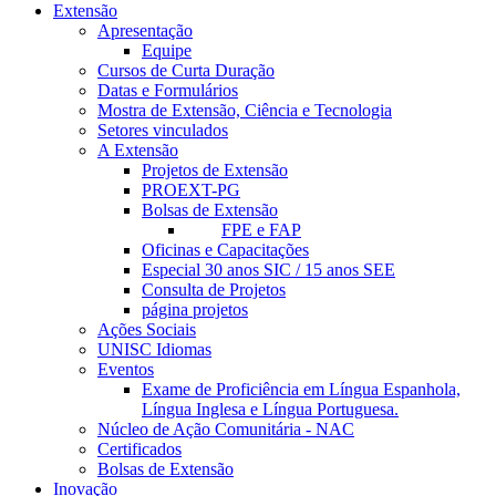
Extensão
Apresentação
Equipe
Cursos de Curta Duração
Datas e Formulários
Mostra de Extensão, Ciência e Tecnologia
Setores vinculados
A Extensão
Projetos de Extensão
PROEXT-PG
Bolsas de Extensão
FPE e FAP
Oficinas e Capacitações
Especial 30 anos SIC / 15 anos SEE
Consulta de Projetos
página projetos
Ações Sociais
UNISC Idiomas
Eventos
Exame de Proficiência em Língua Espanhola,
Língua Inglesa e Língua Portuguesa.
Núcleo de Ação Comunitária - NAC
Certificados
Bolsas de Extensão
Inovação