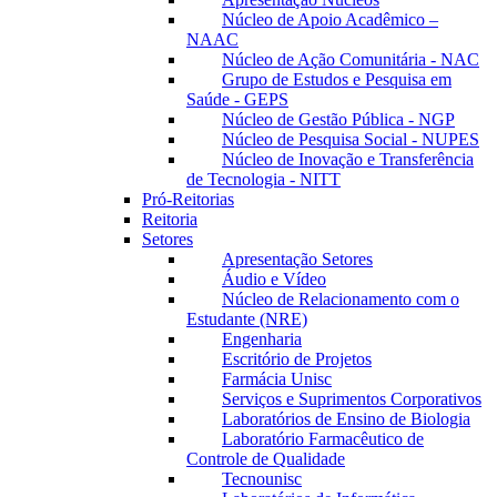
Núcleo de Apoio Acadêmico –
NAAC
Núcleo de Ação Comunitária - NAC
Grupo de Estudos e Pesquisa em
Saúde - GEPS
Núcleo de Gestão Pública - NGP
Núcleo de Pesquisa Social - NUPES
Núcleo de Inovação e Transferência
de Tecnologia - NITT
Pró-Reitorias
Reitoria
Setores
Apresentação Setores
Áudio e Vídeo
Núcleo de Relacionamento com o
Estudante (NRE)
Engenharia
Escritório de Projetos
Farmácia Unisc
Serviços e Suprimentos Corporativos
Laboratórios de Ensino de Biologia
Laboratório Farmacêutico de
Controle de Qualidade
Tecnounisc