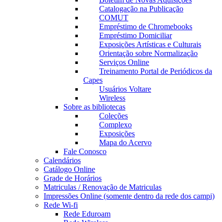
Catalogação na Publicação
COMUT
Empréstimo de Chromebooks
Empréstimo Domiciliar
Exposições Artísticas e Culturais
Orientação sobre Normalização
Serviços Online
Treinamento Portal de Periódicos da
Capes
Usuários Voltare
Wireless
Sobre as bibliotecas
Coleções
Complexo
Exposições
Mapa do Acervo
Fale Conosco
Calendários
Catálogo Online
Grade de Horários
Matriculas / Renovação de Matriculas
Impressões Online (somente dentro da rede dos campi)
Rede Wi-fi
Rede Eduroam