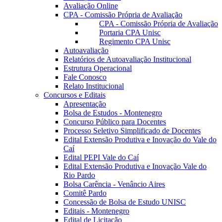
Avaliação Online
CPA - Comissão Própria de Avaliação
CPA - Comissão Própria de Avaliação
Portaria CPA Unisc
Regimento CPA Unisc
Autoavaliação
Relatórios de Autoavaliação Institucional
Estrutura Operacional
Fale Conosco
Relato Institucional
Concursos e Editais
Apresentação
Bolsa de Estudos - Montenegro
Concurso Público para Docentes
Processo Seletivo Simplificado de Docentes
Edital Extensão Produtiva e Inovação do Vale do
Caí
Edital PEPI Vale do Caí
Edital Extensão Produtiva e Inovação Vale do
Rio Pardo
Bolsa Carência - Venâncio Aires
Comitê Pardo
Concessão de Bolsa de Estudo UNISC
Editais - Montenegro
Edital de Licitação