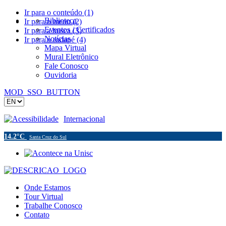
Ir para o conteúdo (1)
Biblioteca
Ir para o menu (2)
Eventos / Certificados
Ir para a busca (3)
Notícias
Ir para o rodapé (4)
Mapa Virtual
Mural Eletrônico
Fale Conosco
Ouvidoria
MOD_SSO_BUTTON
Acessibilidade
Internacional
14.2°C
Santa Cruz do Sul
Onde Estamos
Tour Virtual
Trabalhe Conosco
Contato