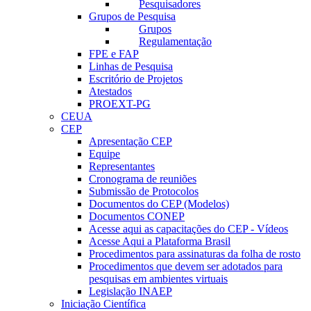
Pesquisadores
Grupos de Pesquisa
Grupos
Regulamentação
FPE e FAP
Linhas de Pesquisa
Escritório de Projetos
Atestados
PROEXT-PG
CEUA
CEP
Apresentação CEP
Equipe
Representantes
Cronograma de reuniões
Submissão de Protocolos
Documentos do CEP (Modelos)
Documentos CONEP
Acesse aqui as capacitações do CEP - Vídeos
Acesse Aqui a Plataforma Brasil
Procedimentos para assinaturas da folha de rosto
Procedimentos que devem ser adotados para
pesquisas em ambientes virtuais
Legislação INAEP
Iniciação Científica