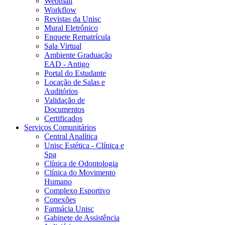
Webmail
Workflow
Revistas da Unisc
Mural Eletrônico
Enquete Rematrícula
Sala Virtual
Ambiente Graduação
EAD - Antigo
Portal do Estudante
Locação de Salas e
Auditórios
Validação de
Documentos
Certificados
Serviços Comunitários
Central Analítica
Unisc Estética - Clínica e
Spa
Clínica de Odontologia
Clínica do Movimento
Humano
Complexo Esportivo
Conexões
Farmácia Unisc
Gabinete de Assistência