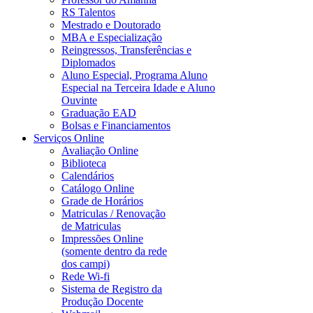
RS Talentos
Mestrado e Doutorado
MBA e Especialização
Reingressos, Transferências e
Diplomados
Aluno Especial, Programa Aluno
Especial na Terceira Idade e Aluno
Ouvinte
Graduação EAD
Bolsas e Financiamentos
Serviços Online
Avaliação Online
Biblioteca
Calendários
Catálogo Online
Grade de Horários
Matriculas / Renovação
de Matriculas
Impressões Online
(somente dentro da rede
dos campi)
Rede Wi-fi
Sistema de Registro da
Produção Docente