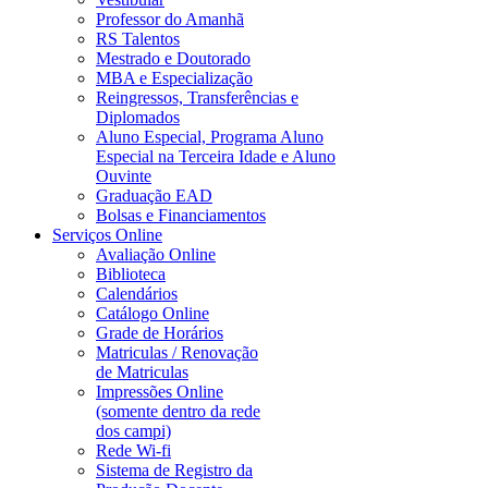
Professor do Amanhã
RS Talentos
Mestrado e Doutorado
MBA e Especialização
Reingressos, Transferências e
Diplomados
Aluno Especial, Programa Aluno
Especial na Terceira Idade e Aluno
Ouvinte
Graduação EAD
Bolsas e Financiamentos
Serviços Online
Avaliação Online
Biblioteca
Calendários
Catálogo Online
Grade de Horários
Matriculas / Renovação
de Matriculas
Impressões Online
(somente dentro da rede
dos campi)
Rede Wi-fi
Sistema de Registro da