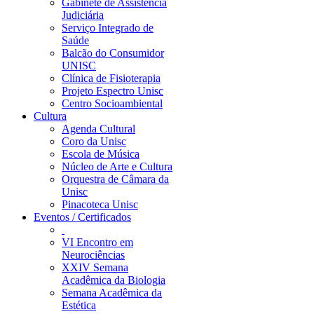
Gabinete de Assistência
Judiciária
Serviço Integrado de
Saúde
Balcão do Consumidor
UNISC
Clínica de Fisioterapia
Projeto Espectro Unisc
Centro Socioambiental
Cultura
Agenda Cultural
Coro da Unisc
Escola de Música
Núcleo de Arte e Cultura
Orquestra de Câmara da
Unisc
Pinacoteca Unisc
Eventos / Certificados
VI Encontro em
Neurociências
XXIV Semana
Acadêmica da Biologia
Semana Acadêmica da
Estética