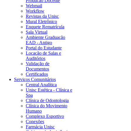
Produção Docente
Webmail
Workflow
Revistas da Unisc
Mural Eletrônico
Enquete Rematrícula
Sala Virtual
Ambiente Graduação
EAD - Antigo
Portal do Estudante
Locação de Salas e
Auditórios
Validação de
Documentos
Certificados
Serviços Comunitários
Central Analítica
Unisc Estética - Clínica e
Spa
Clínica de Odontologia
Clínica do Movimento
Humano
Complexo Esportivo
Conexões
Farmácia Unisc