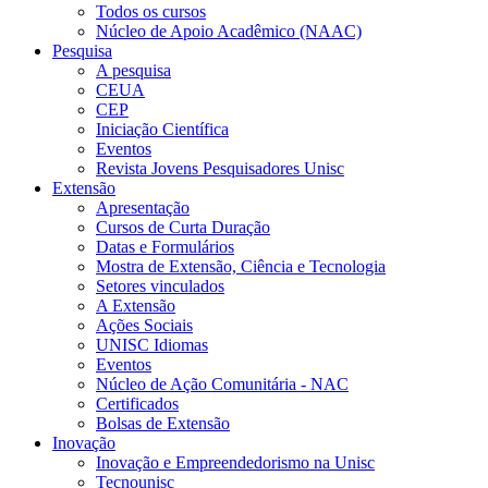
Todos os cursos
Núcleo de Apoio Acadêmico (NAAC)
Pesquisa
A pesquisa
CEUA
CEP
Iniciação Científica
Eventos
Revista Jovens Pesquisadores Unisc
Extensão
Apresentação
Cursos de Curta Duração
Datas e Formulários
Mostra de Extensão, Ciência e Tecnologia
Setores vinculados
A Extensão
Ações Sociais
UNISC Idiomas
Eventos
Núcleo de Ação Comunitária - NAC
Certificados
Bolsas de Extensão
Inovação
Inovação e Empreendedorismo na Unisc
Tecnounisc