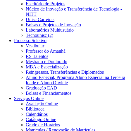
Escritório de Projetos
Núcleo de Inovação e Transferência de Tecnologia -
NITT
Unisc Carreiras
Bolsas e Projetos de Inovação
Laboratórios Multiusuário
Tecnounisc (2)
Processo Seletivo
Vestibular
Professor do Amanhã
RS Talentos
Mestrado e Doutorado
MBA e Especialização
Reingressos, Transferências e Diplomados
Aluno Especial, Programa Aluno Especial na Terceira
Idade e Aluno Ouvinte
Graduação EAD
Bolsas e Financiamentos
Serviços Online
Avaliação Online
Biblioteca
Calendários
Catálogo Online
Grade de Horários
Matriculas / Renovação de Matriculas