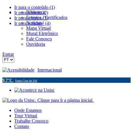
Ir para o conteúdo (1)
Biblioteca
Ir para o menu (2)
Eventos / Certificados
Ir para a busca (3)
Notícias
Ir para o rodapé (4)
Mapa Virtual
Mural Eletrônico
Fale Conosco
Ouvidoria
Entrar
Acessibilidade
Internacional
9.7°C
Santa Cruz do Sul
Onde Estamos
Tour Virtual
Trabalhe Conosco
Contato