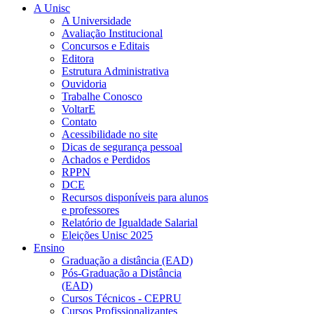
A Unisc
A Universidade
Avaliação Institucional
Concursos e Editais
Editora
Estrutura Administrativa
Ouvidoria
Trabalhe Conosco
VoltarE
Contato
Acessibilidade no site
Dicas de segurança pessoal
Achados e Perdidos
RPPN
DCE
Recursos disponíveis para alunos
e professores
Relatório de Igualdade Salarial
Eleições Unisc 2025
Ensino
Graduação a distância (EAD)
Pós-Graduação a Distância
(EAD)
Cursos Técnicos - CEPRU
Cursos Profissionalizantes