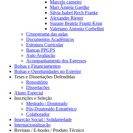
Marcelo carneiro
Mari Ângela Gaedke
Silvia Isabel Rech Franke
Alexandre Rieger
Suzane Beatriz Frantz Krug
Valeriano Antonio Corbellini
Cronograma das aulas
Documentos Acadêmicos
Estrutura Curricular
Bancas PPGPS
Auto Avaliação
Acompanhamento dos Egressos
Bolsas e Financiamentos
Bolsas e Oportunidades no Exterior
Teses e Dissertações Defendidas
Repositório
Dissertações
Aluno Especial
Inscrições e Seleção
Mestrado / Doutorado
Pós-Doutorado Estratégico
Colaborador
Inserção Social / Solidariedade
Internacionalização
Revistas / E-books / Produto Técnico