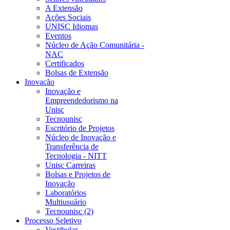
A Extensão
Ações Sociais
UNISC Idiomas
Eventos
Núcleo de Ação Comunitária -
NAC
Certificados
Bolsas de Extensão
Inovação
Inovação e
Empreendedorismo na
Unisc
Tecnounisc
Escritório de Projetos
Núcleo de Inovação e
Transferência de
Tecnologia - NITT
Unisc Carreiras
Bolsas e Projetos de
Inovação
Laboratórios
Multiusuário
Tecnounisc (2)
Processo Seletivo
Vestibular