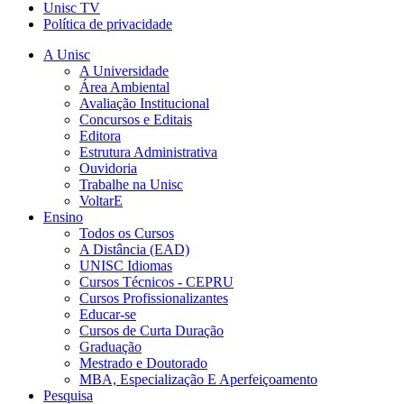
Unisc TV
Política de privacidade
A Unisc
A Universidade
Área Ambiental
Avaliação Institucional
Concursos e Editais
Editora
Estrutura Administrativa
Ouvidoria
Trabalhe na Unisc
VoltarE
Ensino
Todos os Cursos
A Distância (EAD)
UNISC Idiomas
Cursos Técnicos - CEPRU
Cursos Profissionalizantes
Educar-se
Cursos de Curta Duração
Graduação
Mestrado e Doutorado
MBA, Especialização E Aperfeiçoamento
Pesquisa