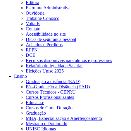
Editora
Estrutura Administrativa
Ouvidoria
Trabalhe Conosco
VoltarE
Contato
Acessibilidade no site
Dicas de segurança pessoal
Achados e Perdidos
RPPN
DCE
Recursos disponíveis para alunos e professores
Relatório de Igualdade Salarial
Eleições Unisc 2025
Ensino
Graduação a distância (EAD)
Pós-Graduação a Distância (EAD)
Cursos Técnicos - CEPRU
Cursos Profissionalizantes
Educar-se
Cursos de Curta Duração
Graduação
MBA, Especialização e Aperfeiçoamento
Mestrado e Doutorado
UNISC Idiomas