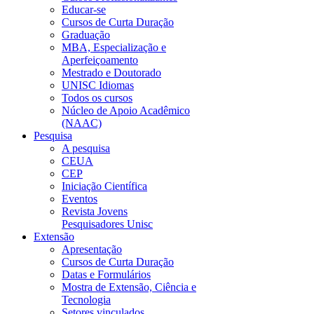
Educar-se
Cursos de Curta Duração
Graduação
MBA, Especialização e
Aperfeiçoamento
Mestrado e Doutorado
UNISC Idiomas
Todos os cursos
Núcleo de Apoio Acadêmico
(NAAC)
Pesquisa
A pesquisa
CEUA
CEP
Iniciação Científica
Eventos
Revista Jovens
Pesquisadores Unisc
Extensão
Apresentação
Cursos de Curta Duração
Datas e Formulários
Mostra de Extensão, Ciência e
Tecnologia
Setores vinculados