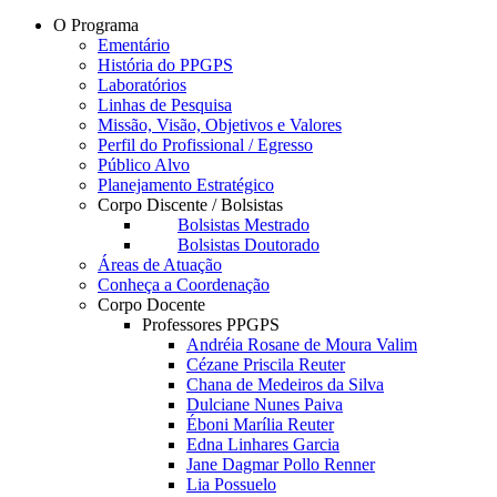
O Programa
Ementário
História do PPGPS
Laboratórios
Linhas de Pesquisa
Missão, Visão, Objetivos e Valores
Perfil do Profissional / Egresso
Público Alvo
Planejamento Estratégico
Corpo Discente / Bolsistas
Bolsistas Mestrado
Bolsistas Doutorado
Áreas de Atuação
Conheça a Coordenação
Corpo Docente
Professores PPGPS
Andréia Rosane de Moura Valim
Cézane Priscila Reuter
Chana de Medeiros da Silva
Dulciane Nunes Paiva
Éboni Marília Reuter
Edna Linhares Garcia
Jane Dagmar Pollo Renner
Lia Possuelo