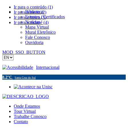
Ir para o conteúdo (1)
Biblioteca
Ir para o menu (2)
Eventos / Certificados
Ir para a busca (3)
Notícias
Ir para o rodapé (4)
Mapa Virtual
Mural Eletrônico
Fale Conosco
Ouvidoria
MOD_SSO_BUTTON
Acessibilidade
Internacional
8.2°C
Santa Cruz do Sul
Onde Estamos
Tour Virtual
Trabalhe Conosco
Contato