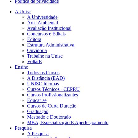
Política de privacidade
A Unisc
A Universidade
Área Ambiental
Avaliação Institucional
Concursos e Editais
Editora
Estrutura Administrativa
Ouvidoria
Trabalhe na Unisc
VoltarE
Ensino
Todos os Cursos
A Distância (EAD)
UNISC Idiomas
Cursos Técnicos - CEPRU
Cursos Profissionalizantes
Educar-se
Cursos de Curta Duração
Graduação
Mestrado e Doutorado
MBA, Especialização E Aperfeiçoamento
Pesquisa
A Pesquisa