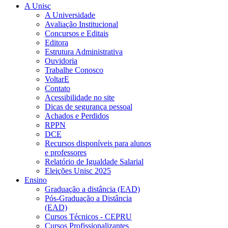
A Unisc
A Universidade
Avaliação Institucional
Concursos e Editais
Editora
Estrutura Administrativa
Ouvidoria
Trabalhe Conosco
VoltarE
Contato
Acessibilidade no site
Dicas de segurança pessoal
Achados e Perdidos
RPPN
DCE
Recursos disponíveis para alunos
e professores
Relatório de Igualdade Salarial
Eleições Unisc 2025
Ensino
Graduação a distância (EAD)
Pós-Graduação a Distância
(EAD)
Cursos Técnicos - CEPRU
Cursos Profissionalizantes