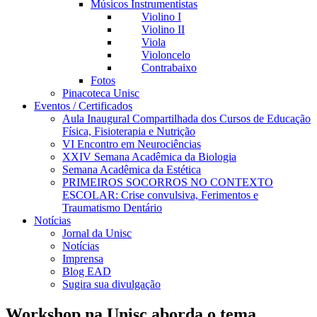
Músicos Instrumentistas
Violino I
Violino II
Viola
Violoncelo
Contrabaixo
Fotos
Pinacoteca Unisc
Eventos / Certificados
Aula Inaugural Compartilhada dos Cursos de Educação
Física, Fisioterapia e Nutrição
VI Encontro em Neurociências
XXIV Semana Acadêmica da Biologia
Semana Acadêmica da Estética
PRIMEIROS SOCORROS NO CONTEXTO
ESCOLAR: Crise convulsiva, Ferimentos e
Traumatismo Dentário
Notícias
Jornal da Unisc
Notícias
Imprensa
Blog EAD
Sugira sua divulgação
Workshop na Unisc aborda o tema