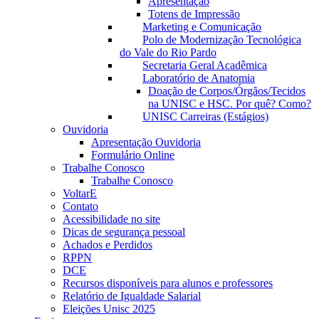
Apresentação
Totens de Impressão
Marketing e Comunicação
Polo de Modernização Tecnológica
do Vale do Rio Pardo
Secretaria Geral Acadêmica
Laboratório de Anatomia
Doação de Corpos/Órgãos/Tecidos
na UNISC e HSC. Por quê? Como?
UNISC Carreiras (Estágios)
Ouvidoria
Apresentação Ouvidoria
Formulário Online
Trabalhe Conosco
Trabalhe Conosco
VoltarE
Contato
Acessibilidade no site
Dicas de segurança pessoal
Achados e Perdidos
RPPN
DCE
Recursos disponíveis para alunos e professores
Relatório de Igualdade Salarial
Eleições Unisc 2025