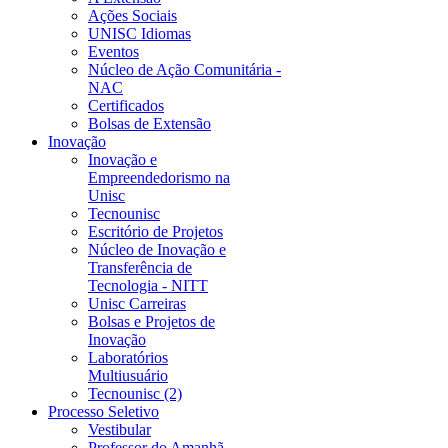
Ações Sociais
UNISC Idiomas
Eventos
Núcleo de Ação Comunitária -
NAC
Certificados
Bolsas de Extensão
Inovação
Inovação e
Empreendedorismo na
Unisc
Tecnounisc
Escritório de Projetos
Núcleo de Inovação e
Transferência de
Tecnologia - NITT
Unisc Carreiras
Bolsas e Projetos de
Inovação
Laboratórios
Multiusuário
Tecnounisc (2)
Processo Seletivo
Vestibular
Professor do Amanhã