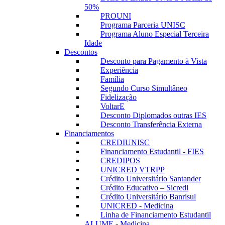
50%
PROUNI
Programa Parceria UNISC
Programa Aluno Especial Terceira
Idade
Descontos
Desconto para Pagamento à Vista
Experiência
Família
Segundo Curso Simultâneo
Fidelização
VoltarE
Desconto Diplomados outras IES
Desconto Transferência Externa
Financiamentos
CREDIUNISC
Financiamento Estudantil - FIES
CREDIPOS
UNICRED VTRPP
Crédito Universitário Santander
Crédito Educativo – Sicredi
Crédito Universitário Banrisul
UNICRED - Medicina
Linha de Financiamento Estudantil
ALUME - Medicina