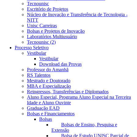
Tecnounisc
Escritório de Projetos
Núcleo de Inovação e Transferência de Tecnologia -
NITT
Unisc Carreiras
Bolsas e Projetos de Inovação
Laboratórios Multiusuário
Tecnounisc (2)
Processo Seletivo
Vestibular
Vestibular
Download das Provas
Professor do Amanhã
RS Talentos
Mestrado e Doutorado
MBA e Especialização
Reingressos, Transferências e Diplomados
Aluno Especial, Programa Aluno Especial na Terceira
Idade e Aluno Ouvinte
Graduação EAD
Bolsas e Financiamentos
Bolsas
Bolsas de Ensino, Pesquisa e
Extensão
Bolsa de Estudo UNISC Parcial de