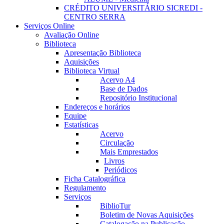
CRÉDITO UNIVERSITÁRIO SICREDI -
CENTRO SERRA
Serviços Online
Avaliação Online
Biblioteca
Apresentação Biblioteca
Aquisições
Biblioteca Virtual
Acervo A4
Base de Dados
Repositório Institucional
Endereços e horários
Equipe
Estatísticas
Acervo
Circulação
Mais Emprestados
Livros
Periódicos
Ficha Catalográfica
Regulamento
Serviços
BiblioTur
Boletim de Novas Aquisições
Catalogação na Publicação