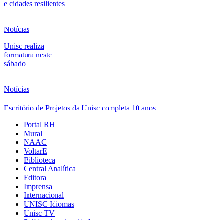
e cidades resilientes
Notícias
Unisc realiza
formatura neste
sábado
Notícias
Escritório de Projetos da Unisc completa 10 anos
Portal RH
Mural
NAAC
VoltarE
Biblioteca
Central Analítica
Editora
Imprensa
Internacional
UNISC Idiomas
Unisc TV