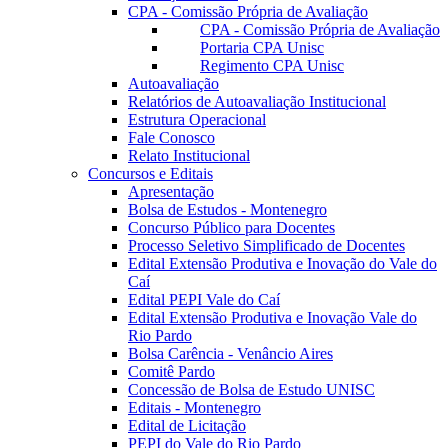
CPA - Comissão Própria de Avaliação
CPA - Comissão Própria de Avaliação
Portaria CPA Unisc
Regimento CPA Unisc
Autoavaliação
Relatórios de Autoavaliação Institucional
Estrutura Operacional
Fale Conosco
Relato Institucional
Concursos e Editais
Apresentação
Bolsa de Estudos - Montenegro
Concurso Público para Docentes
Processo Seletivo Simplificado de Docentes
Edital Extensão Produtiva e Inovação do Vale do
Caí
Edital PEPI Vale do Caí
Edital Extensão Produtiva e Inovação Vale do
Rio Pardo
Bolsa Carência - Venâncio Aires
Comitê Pardo
Concessão de Bolsa de Estudo UNISC
Editais - Montenegro
Edital de Licitação
PEPI do Vale do Rio Pardo