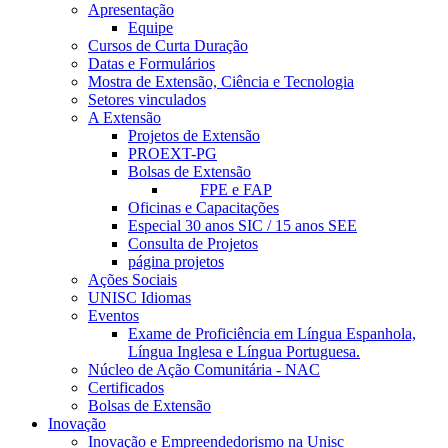
Apresentação
Equipe
Cursos de Curta Duração
Datas e Formulários
Mostra de Extensão, Ciência e Tecnologia
Setores vinculados
A Extensão
Projetos de Extensão
PROEXT-PG
Bolsas de Extensão
FPE e FAP
Oficinas e Capacitações
Especial 30 anos SIC / 15 anos SEE
Consulta de Projetos
página projetos
Ações Sociais
UNISC Idiomas
Eventos
Exame de Proficiência em Língua Espanhola,
Língua Inglesa e Língua Portuguesa.
Núcleo de Ação Comunitária - NAC
Certificados
Bolsas de Extensão
Inovação
Inovação e Empreendedorismo na Unisc