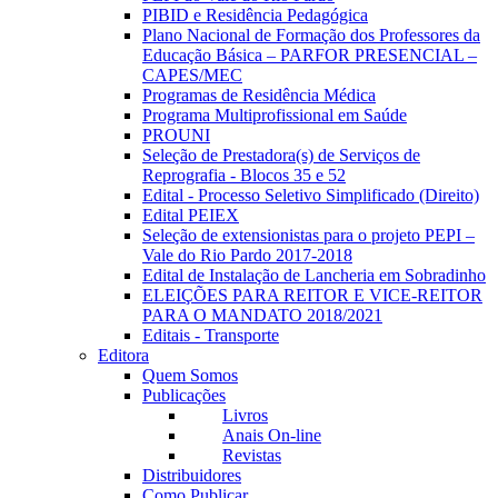
PIBID e Residência Pedagógica
Plano Nacional de Formação dos Professores da
Educação Básica – PARFOR PRESENCIAL –
CAPES/MEC
Programas de Residência Médica
Programa Multiprofissional em Saúde
PROUNI
Seleção de Prestadora(s) de Serviços de
Reprografia - Blocos 35 e 52
Edital - Processo Seletivo Simplificado (Direito)
Edital PEIEX
Seleção de extensionistas para o projeto PEPI –
Vale do Rio Pardo 2017-2018
Edital de Instalação de Lancheria em Sobradinho
ELEIÇÕES PARA REITOR E VICE-REITOR
PARA O MANDATO 2018/2021
Editais - Transporte
Editora
Quem Somos
Publicações
Livros
Anais On-line
Revistas
Distribuidores
Como Publicar