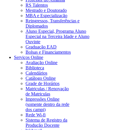
RS Talentos
Mestrado e Doutorado
MBA e Especialização
Reingressos, Transferências e
Diplomados
Aluno Especial, Programa Aluno
Especial na Terceira Idade e Aluno
Ouvinte
Graduação EAD
Bolsas e Financiamentos
Serviços Online
Avaliação Online
Biblioteca
Calendários
Catálogo Online
Grade de Horários
Matriculas / Renovação
de Matriculas
Impressões Online
(somente dentro da rede
dos campi)
Rede Wi-fi
Sistema de Registro da
Produção Docente