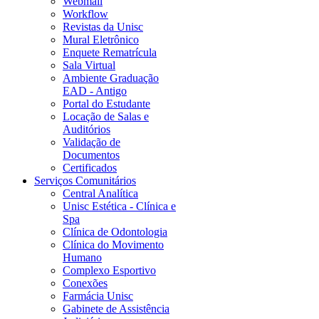
Webmail
Workflow
Revistas da Unisc
Mural Eletrônico
Enquete Rematrícula
Sala Virtual
Ambiente Graduação
EAD - Antigo
Portal do Estudante
Locação de Salas e
Auditórios
Validação de
Documentos
Certificados
Serviços Comunitários
Central Analítica
Unisc Estética - Clínica e
Spa
Clínica de Odontologia
Clínica do Movimento
Humano
Complexo Esportivo
Conexões
Farmácia Unisc
Gabinete de Assistência