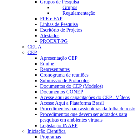
Grupos de Pesquisa
Grupos
Regulamentação
FPE e FAP
Linhas de Pesquisa
Escritório de Projetos
Atestados
PROEXT-PG
CEUA
CEP
Apresentação CEP
Equipe
Representantes
Cronograma de reuniões
Submissão de Protocolos
Documentos do CEP (Modelos)
Documentos CONEP
Acesse aqui as capacitações do CEP - Vídeos
Acesse Aqui a Plataforma Brasil
Procedimentos para assinaturas da folha de rosto
Procedimentos que devem ser adotados para
pesquisas em ambientes virtuais
Legislação INAEP
Iniciação Científica
Programas