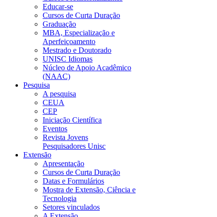
Educar-se
Cursos de Curta Duração
Graduação
MBA, Especialização e
Aperfeiçoamento
Mestrado e Doutorado
UNISC Idiomas
Núcleo de Apoio Acadêmico
(NAAC)
Pesquisa
A pesquisa
CEUA
CEP
Iniciação Científica
Eventos
Revista Jovens
Pesquisadores Unisc
Extensão
Apresentação
Cursos de Curta Duração
Datas e Formulários
Mostra de Extensão, Ciência e
Tecnologia
Setores vinculados
A Extensão