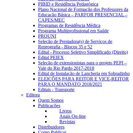
PIBID e Residência Pedagógica
Plano Nacional de Formação dos Professores da
Educação Básica – PARFOR PRESENCIAL –
CAPES/MEC
Programas de Residência Médica
Programa Multiprofissional em Saúde
PROUNI
Seleção de Prestadora(s) de Serviços de
Reprografia - Blocos 35 e 52
Edital - Processo Seletivo Simplificado (Direito)
Edital PEIEX
Seleção de extensionistas para o projeto PEPI –
Vale do Rio Pardo 2017-2018
Edital de Instalação de Lancheria em Sobradinho
ELEIÇÕES PARA REITOR E VICE-REITOR
PARA O MANDATO 2018/2021
Editais - Transporte
Editora
Quem Somos
Publicações
Livros
Anais On-line
Revistas
Distribuidores
Como Publicar