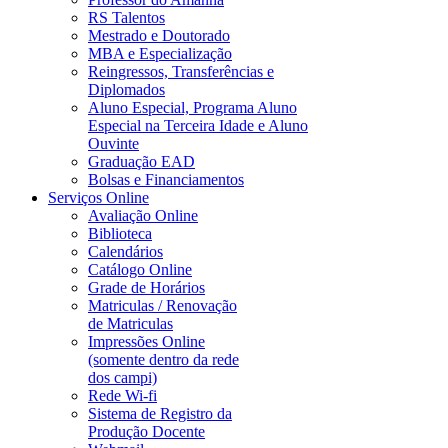
RS Talentos
Mestrado e Doutorado
MBA e Especialização
Reingressos, Transferências e
Diplomados
Aluno Especial, Programa Aluno
Especial na Terceira Idade e Aluno
Ouvinte
Graduação EAD
Bolsas e Financiamentos
Serviços Online
Avaliação Online
Biblioteca
Calendários
Catálogo Online
Grade de Horários
Matriculas / Renovação
de Matriculas
Impressões Online
(somente dentro da rede
dos campi)
Rede Wi-fi
Sistema de Registro da
Produção Docente