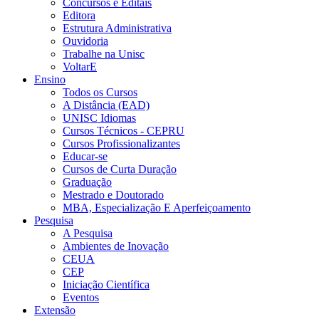
Concursos e Editais
Editora
Estrutura Administrativa
Ouvidoria
Trabalhe na Unisc
VoltarE
Ensino
Todos os Cursos
A Distância (EAD)
UNISC Idiomas
Cursos Técnicos - CEPRU
Cursos Profissionalizantes
Educar-se
Cursos de Curta Duração
Graduação
Mestrado e Doutorado
MBA, Especialização E Aperfeiçoamento
Pesquisa
A Pesquisa
Ambientes de Inovação
CEUA
CEP
Iniciação Científica
Eventos
Extensão