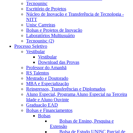
Tecnounisc
Escritório de Projetos
Núcleo de Inovação e Transferência de Tecnologia -
NITT
Unisc Carreiras
Bolsas e Projetos de Inovação
Laboratórios Multiusuário
Tecnounisc (2)
Processo Seletivo
Vestibular
Vestibular
Download das Provas
Professor do Amanhã
RS Talentos
Mestrado e Doutorado
MBA e Especialização
Reingressos, Transferências e Diplomados
Aluno Especial, Programa Aluno Especial na Terceira
Idade e Aluno Ouvinte
Graduação EAD
Bolsas e Financiamentos
Bolsas
Bolsas de Ensino, Pesquisa e
Extensão
Bolsa de Estudo UNISC Parcial de