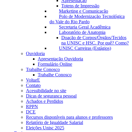
Apresentação
Totens de Impressão
Marketing e Comunicação
Polo de Modernização Tecnológica
do Vale do Rio Pardo
Secretaria Geral Acadêmica
Laboratório de Anatomia
Doação de Corpos/Órgãos/Tecidos
na UNISC e HSC. Por quê? Como?
UNISC Carreiras (Estágios)
Ouvidoria
Apresentação Ouvidoria
Formulário Online
Trabalhe Conosco
Trabalhe Conosco
VoltarE
Contato
Acessibilidade no site
Dicas de segurança pessoal
Achados e Perdidos
RPPN
DCE
Recursos disponíveis para alunos e professores
Relatório de Igualdade Salarial
Eleições Unisc 2025