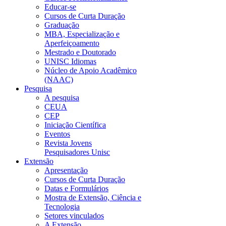
Educar-se
Cursos de Curta Duração
Graduação
MBA, Especialização e
Aperfeiçoamento
Mestrado e Doutorado
UNISC Idiomas
Núcleo de Apoio Acadêmico
(NAAC)
Pesquisa
A pesquisa
CEUA
CEP
Iniciação Científica
Eventos
Revista Jovens
Pesquisadores Unisc
Extensão
Apresentação
Cursos de Curta Duração
Datas e Formulários
Mostra de Extensão, Ciência e
Tecnologia
Setores vinculados
A Extensão