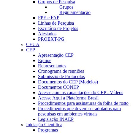
Grupos de Pesquisa
Grupos
Regulamentação
FPE e FAP
Linhas de Pesquisa
Escritório de Projetos
Atestados
PROEXT-PG
CEUA
CEP
Apresentação CEP
Equipe
Representantes
Cronograma de reuniões
Submissão de Protocolos
Documentos do CEP (Modelos)
Documentos CONEP
Acesse aqui as capacitações do CEP - Vídeos
Acesse Aqui a Plataforma Brasil
Procedimentos para assinaturas da folha de rosto
Procedimentos que devem ser adotados para
pesquisas em ambientes virtuais
Legislação INAEP
Iniciação Científica
Programas