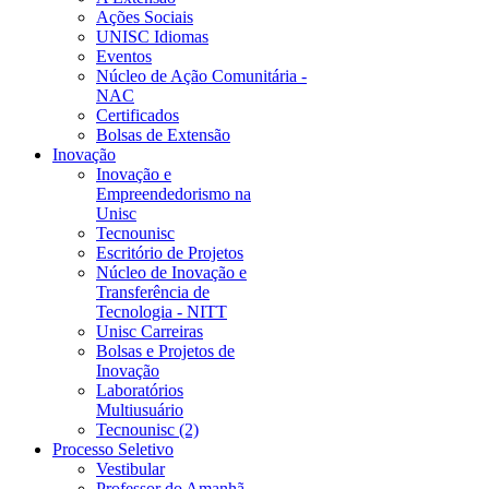
Ações Sociais
UNISC Idiomas
Eventos
Núcleo de Ação Comunitária -
NAC
Certificados
Bolsas de Extensão
Inovação
Inovação e
Empreendedorismo na
Unisc
Tecnounisc
Escritório de Projetos
Núcleo de Inovação e
Transferência de
Tecnologia - NITT
Unisc Carreiras
Bolsas e Projetos de
Inovação
Laboratórios
Multiusuário
Tecnounisc (2)
Processo Seletivo
Vestibular
Professor do Amanhã