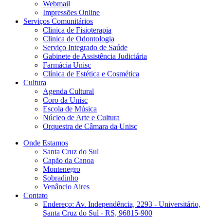
Webmail
Impressões Online
Serviços Comunitários
Clinica de Fisioterapia
Clinica de Odontologia
Serviço Integrado de Saúde
Gabinete de Assistência Judiciária
Farmácia Unisc
Clínica de Estética e Cosmética
Cultura
Agenda Cultural
Coro da Unisc
Escola de Música
Núcleo de Arte e Cultura
Orquestra de Câmara da Unisc
Onde Estamos
Santa Cruz do Sul
Capão da Canoa
Montenegro
Sobradinho
Venâncio Aires
Contato
Endereço: Av. Independência, 2293 - Universitário,
Santa Cruz do Sul - RS, 96815-900