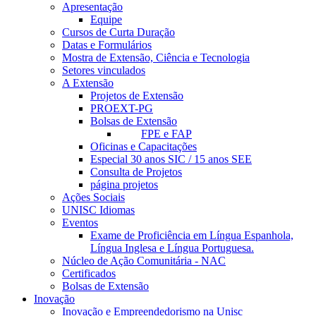
Apresentação
Equipe
Cursos de Curta Duração
Datas e Formulários
Mostra de Extensão, Ciência e Tecnologia
Setores vinculados
A Extensão
Projetos de Extensão
PROEXT-PG
Bolsas de Extensão
FPE e FAP
Oficinas e Capacitações
Especial 30 anos SIC / 15 anos SEE
Consulta de Projetos
página projetos
Ações Sociais
UNISC Idiomas
Eventos
Exame de Proficiência em Língua Espanhola,
Língua Inglesa e Língua Portuguesa.
Núcleo de Ação Comunitária - NAC
Certificados
Bolsas de Extensão
Inovação
Inovação e Empreendedorismo na Unisc