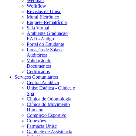
Webmail
Workflow
Revistas da Unisc
Mural Eletrônico
Enquete Rematrícula
Sala Virtual
Ambiente Graduação
EAD - Antigo
Portal do Estudante
Locação de Salas e
Auditórios
Validação de
Documentos
Certificados
Serviços Comunitários
Central Analítica
Unisc Estética - Clínica e
Spa
Clínica de Odontologia
Clínica do Movimento
Humano
Complexo Esportivo
Conexões
Farmácia Unisc
Gabinete de Assistência