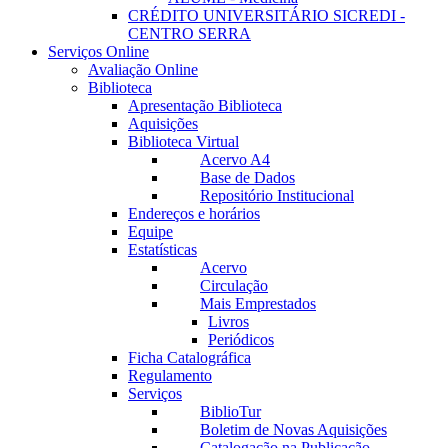
CRÉDITO UNIVERSITÁRIO SICREDI -
CENTRO SERRA
Serviços Online
Avaliação Online
Biblioteca
Apresentação Biblioteca
Aquisições
Biblioteca Virtual
Acervo A4
Base de Dados
Repositório Institucional
Endereços e horários
Equipe
Estatísticas
Acervo
Circulação
Mais Emprestados
Livros
Periódicos
Ficha Catalográfica
Regulamento
Serviços
BiblioTur
Boletim de Novas Aquisições
Catalogação na Publicação