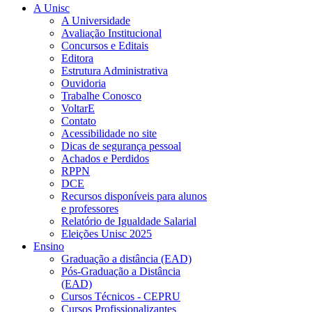
A Unisc
A Universidade
Avaliação Institucional
Concursos e Editais
Editora
Estrutura Administrativa
Ouvidoria
Trabalhe Conosco
VoltarE
Contato
Acessibilidade no site
Dicas de segurança pessoal
Achados e Perdidos
RPPN
DCE
Recursos disponíveis para alunos
e professores
Relatório de Igualdade Salarial
Eleições Unisc 2025
Ensino
Graduação a distância (EAD)
Pós-Graduação a Distância
(EAD)
Cursos Técnicos - CEPRU
Cursos Profissionalizantes