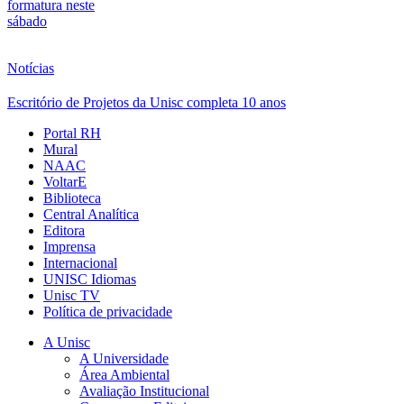
formatura neste
sábado
Notícias
Escritório de Projetos da Unisc completa 10 anos
Portal RH
Mural
NAAC
VoltarE
Biblioteca
Central Analítica
Editora
Imprensa
Internacional
UNISC Idiomas
Unisc TV
Política de privacidade
A Unisc
A Universidade
Área Ambiental
Avaliação Institucional