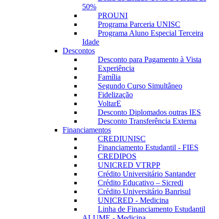
50%
PROUNI
Programa Parceria UNISC
Programa Aluno Especial Terceira
Idade
Descontos
Desconto para Pagamento à Vista
Experiência
Família
Segundo Curso Simultâneo
Fidelização
VoltarE
Desconto Diplomados outras IES
Desconto Transferência Externa
Financiamentos
CREDIUNISC
Financiamento Estudantil - FIES
CREDIPOS
UNICRED VTRPP
Crédito Universitário Santander
Crédito Educativo – Sicredi
Crédito Universitário Banrisul
UNICRED - Medicina
Linha de Financiamento Estudantil
ALUME - Medicina