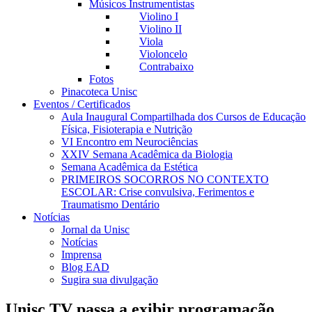
Músicos Instrumentistas
Violino I
Violino II
Viola
Violoncelo
Contrabaixo
Fotos
Pinacoteca Unisc
Eventos / Certificados
Aula Inaugural Compartilhada dos Cursos de Educação
Física, Fisioterapia e Nutrição
VI Encontro em Neurociências
XXIV Semana Acadêmica da Biologia
Semana Acadêmica da Estética
PRIMEIROS SOCORROS NO CONTEXTO
ESCOLAR: Crise convulsiva, Ferimentos e
Traumatismo Dentário
Notícias
Jornal da Unisc
Notícias
Imprensa
Blog EAD
Sugira sua divulgação
Unisc TV passa a exibir programação