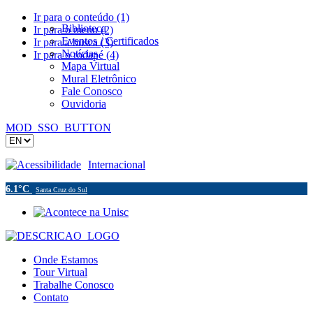
Ir para o conteúdo (1)
Biblioteca
Ir para o menu (2)
Eventos / Certificados
Ir para a busca (3)
Notícias
Ir para o rodapé (4)
Mapa Virtual
Mural Eletrônico
Fale Conosco
Ouvidoria
MOD_SSO_BUTTON
Acessibilidade
Internacional
6.1°C
Santa Cruz do Sul
Onde Estamos
Tour Virtual
Trabalhe Conosco
Contato