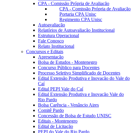
CPA - Comissão Própria de Avaliação
CPA - Comissão Própria de Avaliação
Portaria CPA Unisc
Regimento CPA Unisc
Autoavaliação
Relatórios de Autoavaliação Institucional
Estrutura Operacional
Fale Conosco
Relato Institucional
Concursos e Editais
Apresentação
Bolsa de Estudos - Montenegro
Concurso Público para Docentes
Processo Seletivo Simplificado de Docentes
Edital Extensão Produtiva e Inovação do Vale do
Caí
Edital PEPI Vale do Caí
Edital Extensão Produtiva e Inovação Vale do
Rio Pardo
Bolsa Carência - Venâncio Aires
Comitê Pardo
Concessão de Bolsa de Estudo UNISC
Editais - Montenegro
Edital de Licitação
PEPI do Vale do Rio Pardo