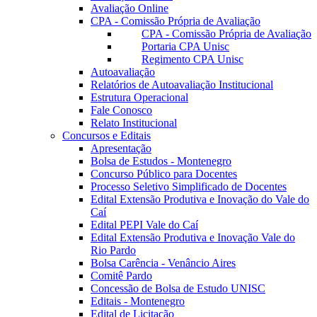
Avaliação Online
CPA - Comissão Própria de Avaliação
CPA - Comissão Própria de Avaliação
Portaria CPA Unisc
Regimento CPA Unisc
Autoavaliação
Relatórios de Autoavaliação Institucional
Estrutura Operacional
Fale Conosco
Relato Institucional
Concursos e Editais
Apresentação
Bolsa de Estudos - Montenegro
Concurso Público para Docentes
Processo Seletivo Simplificado de Docentes
Edital Extensão Produtiva e Inovação do Vale do
Caí
Edital PEPI Vale do Caí
Edital Extensão Produtiva e Inovação Vale do
Rio Pardo
Bolsa Carência - Venâncio Aires
Comitê Pardo
Concessão de Bolsa de Estudo UNISC
Editais - Montenegro
Edital de Licitação