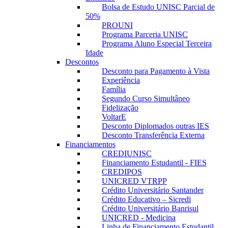
Bolsa de Estudo UNISC Parcial de
50%
PROUNI
Programa Parceria UNISC
Programa Aluno Especial Terceira
Idade
Descontos
Desconto para Pagamento à Vista
Experiência
Família
Segundo Curso Simultâneo
Fidelização
VoltarE
Desconto Diplomados outras IES
Desconto Transferência Externa
Financiamentos
CREDIUNISC
Financiamento Estudantil - FIES
CREDIPOS
UNICRED VTRPP
Crédito Universitário Santander
Crédito Educativo – Sicredi
Crédito Universitário Banrisul
UNICRED - Medicina
Linha de Financiamento Estudantil