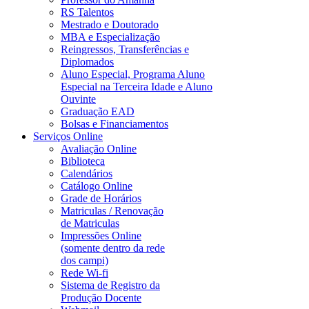
RS Talentos
Mestrado e Doutorado
MBA e Especialização
Reingressos, Transferências e
Diplomados
Aluno Especial, Programa Aluno
Especial na Terceira Idade e Aluno
Ouvinte
Graduação EAD
Bolsas e Financiamentos
Serviços Online
Avaliação Online
Biblioteca
Calendários
Catálogo Online
Grade de Horários
Matriculas / Renovação
de Matriculas
Impressões Online
(somente dentro da rede
dos campi)
Rede Wi-fi
Sistema de Registro da
Produção Docente