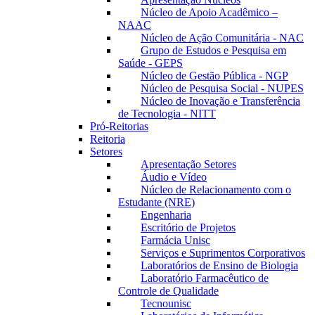
Núcleo de Apoio Acadêmico –
NAAC
Núcleo de Ação Comunitária - NAC
Grupo de Estudos e Pesquisa em
Saúde - GEPS
Núcleo de Gestão Pública - NGP
Núcleo de Pesquisa Social - NUPES
Núcleo de Inovação e Transferência
de Tecnologia - NITT
Pró-Reitorias
Reitoria
Setores
Apresentação Setores
Áudio e Vídeo
Núcleo de Relacionamento com o
Estudante (NRE)
Engenharia
Escritório de Projetos
Farmácia Unisc
Serviços e Suprimentos Corporativos
Laboratórios de Ensino de Biologia
Laboratório Farmacêutico de
Controle de Qualidade
Tecnounisc