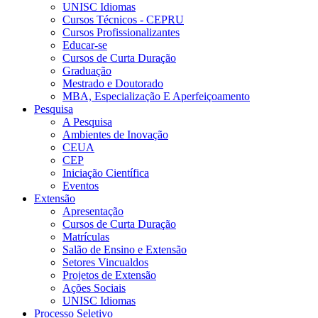
UNISC Idiomas
Cursos Técnicos - CEPRU
Cursos Profissionalizantes
Educar-se
Cursos de Curta Duração
Graduação
Mestrado e Doutorado
MBA, Especialização E Aperfeiçoamento
Pesquisa
A Pesquisa
Ambientes de Inovação
CEUA
CEP
Iniciação Científica
Eventos
Extensão
Apresentação
Cursos de Curta Duração
Matrículas
Salão de Ensino e Extensão
Setores Vincualdos
Projetos de Extensão
Ações Sociais
UNISC Idiomas
Processo Seletivo