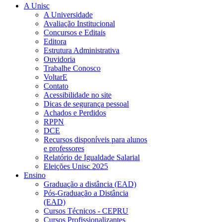
A Unisc
A Universidade
Avaliação Institucional
Concursos e Editais
Editora
Estrutura Administrativa
Ouvidoria
Trabalhe Conosco
VoltarE
Contato
Acessibilidade no site
Dicas de segurança pessoal
Achados e Perdidos
RPPN
DCE
Recursos disponíveis para alunos
e professores
Relatório de Igualdade Salarial
Eleições Unisc 2025
Ensino
Graduação a distância (EAD)
Pós-Graduação a Distância
(EAD)
Cursos Técnicos - CEPRU
Cursos Profissionalizantes