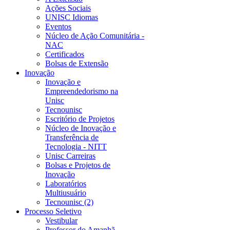
Ações Sociais
UNISC Idiomas
Eventos
Núcleo de Ação Comunitária -
NAC
Certificados
Bolsas de Extensão
Inovação
Inovação e
Empreendedorismo na
Unisc
Tecnounisc
Escritório de Projetos
Núcleo de Inovação e
Transferência de
Tecnologia - NITT
Unisc Carreiras
Bolsas e Projetos de
Inovação
Laboratórios
Multiusuário
Tecnounisc (2)
Processo Seletivo
Vestibular
Professor do Amanhã