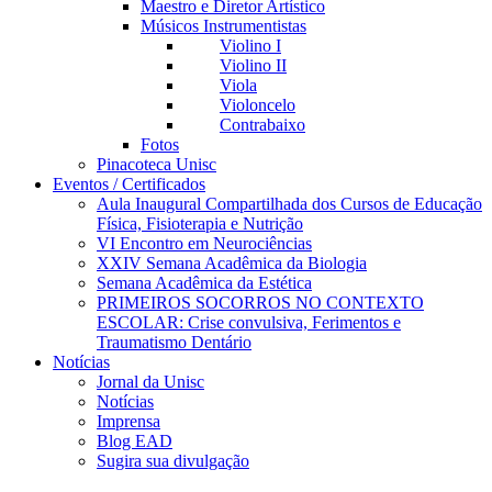
Maestro e Diretor Artístico
Músicos Instrumentistas
Violino I
Violino II
Viola
Violoncelo
Contrabaixo
Fotos
Pinacoteca Unisc
Eventos / Certificados
Aula Inaugural Compartilhada dos Cursos de Educação
Física, Fisioterapia e Nutrição
VI Encontro em Neurociências
XXIV Semana Acadêmica da Biologia
Semana Acadêmica da Estética
PRIMEIROS SOCORROS NO CONTEXTO
ESCOLAR: Crise convulsiva, Ferimentos e
Traumatismo Dentário
Notícias
Jornal da Unisc
Notícias
Imprensa
Blog EAD
Sugira sua divulgação