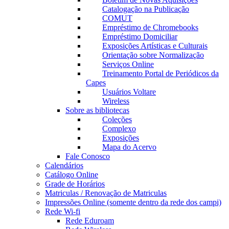
Catalogação na Publicação
COMUT
Empréstimo de Chromebooks
Empréstimo Domiciliar
Exposições Artísticas e Culturais
Orientação sobre Normalização
Serviços Online
Treinamento Portal de Periódicos da
Capes
Usuários Voltare
Wireless
Sobre as bibliotecas
Coleções
Complexo
Exposições
Mapa do Acervo
Fale Conosco
Calendários
Catálogo Online
Grade de Horários
Matriculas / Renovação de Matriculas
Impressões Online (somente dentro da rede dos campi)
Rede Wi-fi
Rede Eduroam