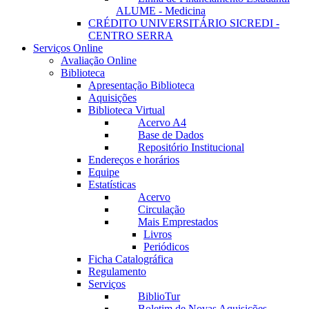
ALUME - Medicina
CRÉDITO UNIVERSITÁRIO SICREDI -
CENTRO SERRA
Serviços Online
Avaliação Online
Biblioteca
Apresentação Biblioteca
Aquisições
Biblioteca Virtual
Acervo A4
Base de Dados
Repositório Institucional
Endereços e horários
Equipe
Estatísticas
Acervo
Circulação
Mais Emprestados
Livros
Periódicos
Ficha Catalográfica
Regulamento
Serviços
BiblioTur
Boletim de Novas Aquisições