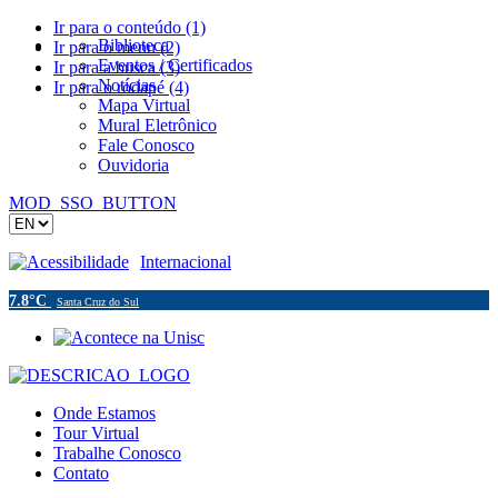
Ir para o conteúdo (1)
Biblioteca
Ir para o menu (2)
Eventos / Certificados
Ir para a busca (3)
Notícias
Ir para o rodapé (4)
Mapa Virtual
Mural Eletrônico
Fale Conosco
Ouvidoria
MOD_SSO_BUTTON
Acessibilidade
Internacional
7.8°C
Santa Cruz do Sul
Onde Estamos
Tour Virtual
Trabalhe Conosco
Contato