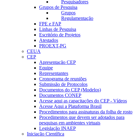
Pesquisadores
Grupos de Pesquisa
Grupos
Regulamentação
FPE e FAP
Linhas de Pesquisa
Escritório de Projetos
Atestados
PROEXT-PG
CEUA
CEP
Apresentação CEP
Equipe
Representantes
Cronograma de reuniões
Submissão de Protocolos
Documentos do CEP (Modelos)
Documentos CONEP
Acesse aqui as capacitações do CEP - Vídeos
Acesse Aqui a Plataforma Brasil
Procedimentos para assinaturas da folha de rosto
Procedimentos que devem ser adotados para
pesquisas em ambientes virtuais
Legislação INAEP
Iniciação Científica