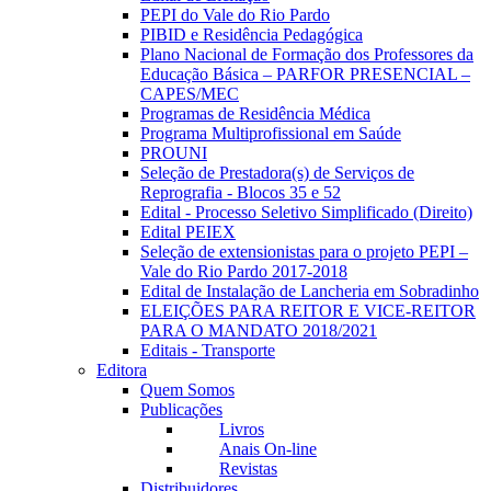
PEPI do Vale do Rio Pardo
PIBID e Residência Pedagógica
Plano Nacional de Formação dos Professores da
Educação Básica – PARFOR PRESENCIAL –
CAPES/MEC
Programas de Residência Médica
Programa Multiprofissional em Saúde
PROUNI
Seleção de Prestadora(s) de Serviços de
Reprografia - Blocos 35 e 52
Edital - Processo Seletivo Simplificado (Direito)
Edital PEIEX
Seleção de extensionistas para o projeto PEPI –
Vale do Rio Pardo 2017-2018
Edital de Instalação de Lancheria em Sobradinho
ELEIÇÕES PARA REITOR E VICE-REITOR
PARA O MANDATO 2018/2021
Editais - Transporte
Editora
Quem Somos
Publicações
Livros
Anais On-line
Revistas
Distribuidores