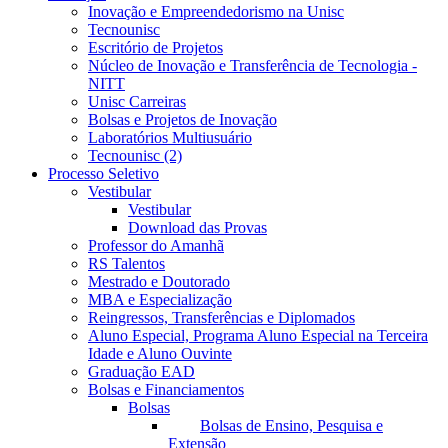
Inovação e Empreendedorismo na Unisc
Tecnounisc
Escritório de Projetos
Núcleo de Inovação e Transferência de Tecnologia -
NITT
Unisc Carreiras
Bolsas e Projetos de Inovação
Laboratórios Multiusuário
Tecnounisc (2)
Processo Seletivo
Vestibular
Vestibular
Download das Provas
Professor do Amanhã
RS Talentos
Mestrado e Doutorado
MBA e Especialização
Reingressos, Transferências e Diplomados
Aluno Especial, Programa Aluno Especial na Terceira
Idade e Aluno Ouvinte
Graduação EAD
Bolsas e Financiamentos
Bolsas
Bolsas de Ensino, Pesquisa e
Extensão