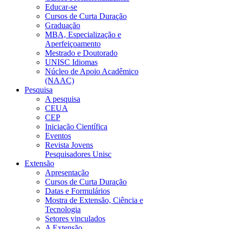
Educar-se
Cursos de Curta Duração
Graduação
MBA, Especialização e
Aperfeiçoamento
Mestrado e Doutorado
UNISC Idiomas
Núcleo de Apoio Acadêmico
(NAAC)
Pesquisa
A pesquisa
CEUA
CEP
Iniciação Científica
Eventos
Revista Jovens
Pesquisadores Unisc
Extensão
Apresentação
Cursos de Curta Duração
Datas e Formulários
Mostra de Extensão, Ciência e
Tecnologia
Setores vinculados
A Extensão