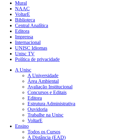
Mural
NAAC
VoltarE
Biblioteca
Central Analítica
Editora
Imprensa
Internacional
UNISC Idiomas
Unisc TV
Política de privacidade
A Unisc
A Universidade
Área Ambiental
Avaliação Institucional
Concursos e Editais
Editora
Estrutura Administrativa
Ouvidoria
Trabalhe na Unisc
VoltarE
Ensino
Todos os Cursos
A Distância (EAD)