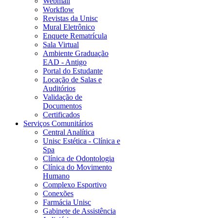
Webmail
Workflow
Revistas da Unisc
Mural Eletrônico
Enquete Rematrícula
Sala Virtual
Ambiente Graduação
EAD - Antigo
Portal do Estudante
Locação de Salas e
Auditórios
Validação de
Documentos
Certificados
Serviços Comunitários
Central Analítica
Unisc Estética - Clínica e
Spa
Clínica de Odontologia
Clínica do Movimento
Humano
Complexo Esportivo
Conexões
Farmácia Unisc
Gabinete de Assistência