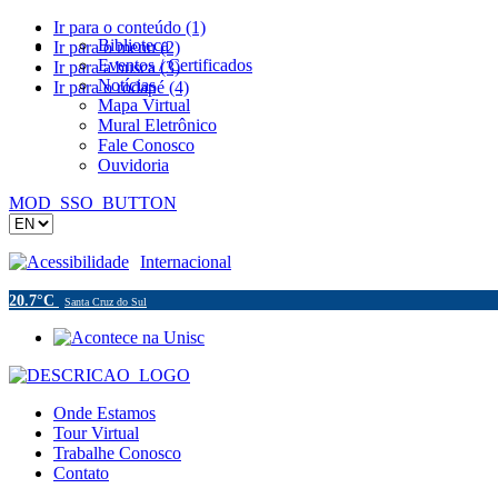
Ir para o conteúdo (1)
Biblioteca
Ir para o menu (2)
Eventos / Certificados
Ir para a busca (3)
Notícias
Ir para o rodapé (4)
Mapa Virtual
Mural Eletrônico
Fale Conosco
Ouvidoria
MOD_SSO_BUTTON
Acessibilidade
Internacional
20.7°C
Santa Cruz do Sul
Onde Estamos
Tour Virtual
Trabalhe Conosco
Contato