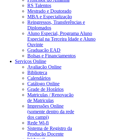
RS Talentos
Mestrado e Doutorado
MBA e Especialização
Reingressos, Transferências e
Diplomados
Aluno Especial, Programa Aluno
Especial na Terceira Idade e Aluno
Ouvinte
Graduação EAD
Bolsas e Financiamentos
Serviços Online
Avaliação Online
Biblioteca
Calendários
Catálogo Online
Grade de Horários
Matriculas / Renovação
de Matriculas
Impressões Online
(somente dentro da rede
dos campi)
Rede Wi-fi
Sistema de Registro da
Produção Docente