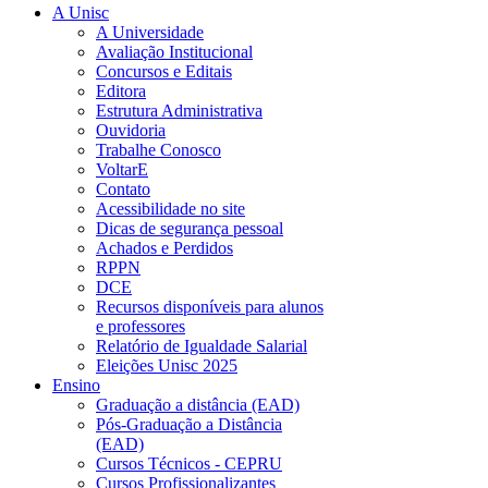
A Unisc
A Universidade
Avaliação Institucional
Concursos e Editais
Editora
Estrutura Administrativa
Ouvidoria
Trabalhe Conosco
VoltarE
Contato
Acessibilidade no site
Dicas de segurança pessoal
Achados e Perdidos
RPPN
DCE
Recursos disponíveis para alunos
e professores
Relatório de Igualdade Salarial
Eleições Unisc 2025
Ensino
Graduação a distância (EAD)
Pós-Graduação a Distância
(EAD)
Cursos Técnicos - CEPRU
Cursos Profissionalizantes