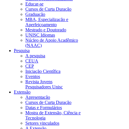
Educar-se
Cursos de Curta Duração
Graduação
MBA, Especialização e
Aperfeiçoamento
Mestrado e Doutorado
UNISC Idiomas
Núcleo de Apoio Acadêmico
(NAAC)
Pesquisa
A pesquisa
CEUA
CEP
Iniciação Científica
Eventos
Revista Jovens
Pesquisadores Unisc
Extensão
Apresentação
Cursos de Curta Duração
Datas e Formulários
Mostra de Extensão, Ciência e
Tecnologia
Setores vinculados
A Extensão