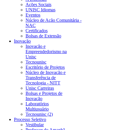
Ações Sociais
UNISC Idiomas
Eventos
Núcleo de Ação Comunitária -
NAC
Certificados
Bolsas de Extensão
Inovação
Inovação e
Empreendedorismo na
Unisc
Tecnounisc
Escritório de Projetos
Núcleo de Inovação e
Transferência de
Tecnologia - NITT
Unisc Carreiras
Bolsas e Projetos de
Inovação
Laboratórios
Multiusuário
Tecnounisc (2)
Processo Seletivo
Vestibular
Professor do Amanhã