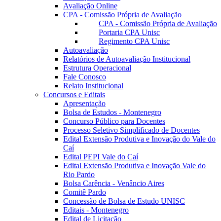
Avaliação Online
CPA - Comissão Própria de Avaliação
CPA - Comissão Própria de Avaliação
Portaria CPA Unisc
Regimento CPA Unisc
Autoavaliação
Relatórios de Autoavaliação Institucional
Estrutura Operacional
Fale Conosco
Relato Institucional
Concursos e Editais
Apresentação
Bolsa de Estudos - Montenegro
Concurso Público para Docentes
Processo Seletivo Simplificado de Docentes
Edital Extensão Produtiva e Inovação do Vale do
Caí
Edital PEPI Vale do Caí
Edital Extensão Produtiva e Inovação Vale do
Rio Pardo
Bolsa Carência - Venâncio Aires
Comitê Pardo
Concessão de Bolsa de Estudo UNISC
Editais - Montenegro
Edital de Licitação