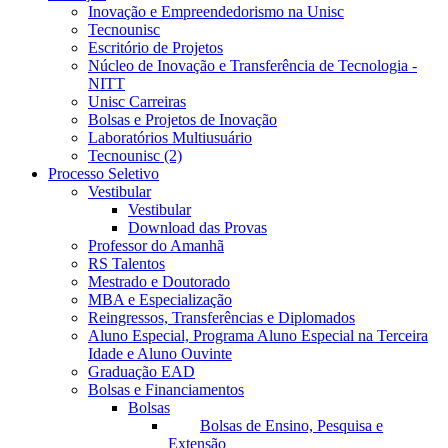
Inovação e Empreendedorismo na Unisc
Tecnounisc
Escritório de Projetos
Núcleo de Inovação e Transferência de Tecnologia -
NITT
Unisc Carreiras
Bolsas e Projetos de Inovação
Laboratórios Multiusuário
Tecnounisc (2)
Processo Seletivo
Vestibular
Vestibular
Download das Provas
Professor do Amanhã
RS Talentos
Mestrado e Doutorado
MBA e Especialização
Reingressos, Transferências e Diplomados
Aluno Especial, Programa Aluno Especial na Terceira
Idade e Aluno Ouvinte
Graduação EAD
Bolsas e Financiamentos
Bolsas
Bolsas de Ensino, Pesquisa e
Extensão