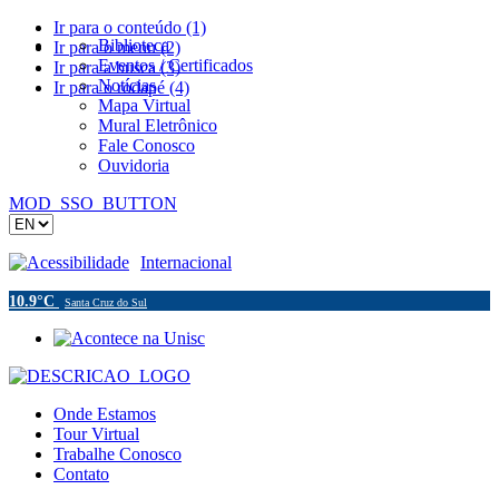
Ir para o conteúdo (1)
Biblioteca
Ir para o menu (2)
Eventos / Certificados
Ir para a busca (3)
Notícias
Ir para o rodapé (4)
Mapa Virtual
Mural Eletrônico
Fale Conosco
Ouvidoria
MOD_SSO_BUTTON
Acessibilidade
Internacional
10.9°C
Santa Cruz do Sul
Onde Estamos
Tour Virtual
Trabalhe Conosco
Contato