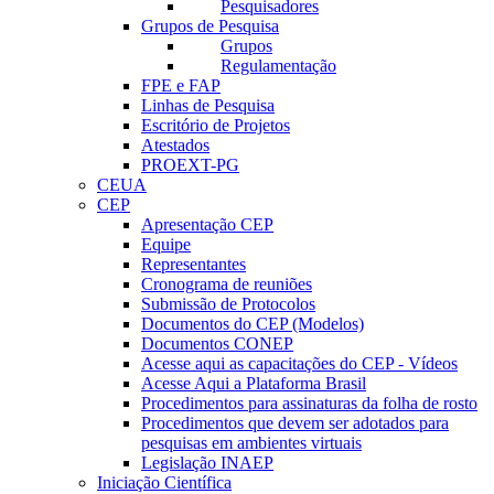
Pesquisadores
Grupos de Pesquisa
Grupos
Regulamentação
FPE e FAP
Linhas de Pesquisa
Escritório de Projetos
Atestados
PROEXT-PG
CEUA
CEP
Apresentação CEP
Equipe
Representantes
Cronograma de reuniões
Submissão de Protocolos
Documentos do CEP (Modelos)
Documentos CONEP
Acesse aqui as capacitações do CEP - Vídeos
Acesse Aqui a Plataforma Brasil
Procedimentos para assinaturas da folha de rosto
Procedimentos que devem ser adotados para
pesquisas em ambientes virtuais
Legislação INAEP
Iniciação Científica