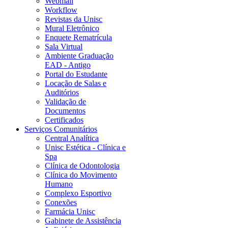
Webmail
Workflow
Revistas da Unisc
Mural Eletrônico
Enquete Rematrícula
Sala Virtual
Ambiente Graduação
EAD - Antigo
Portal do Estudante
Locação de Salas e
Auditórios
Validação de
Documentos
Certificados
Serviços Comunitários
Central Analítica
Unisc Estética - Clínica e
Spa
Clínica de Odontologia
Clínica do Movimento
Humano
Complexo Esportivo
Conexões
Farmácia Unisc
Gabinete de Assistência