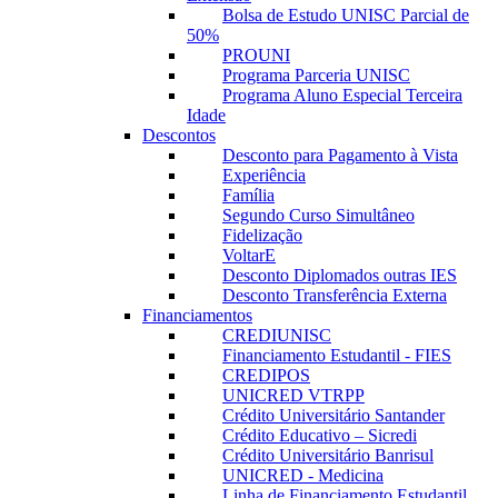
Bolsa de Estudo UNISC Parcial de
50%
PROUNI
Programa Parceria UNISC
Programa Aluno Especial Terceira
Idade
Descontos
Desconto para Pagamento à Vista
Experiência
Família
Segundo Curso Simultâneo
Fidelização
VoltarE
Desconto Diplomados outras IES
Desconto Transferência Externa
Financiamentos
CREDIUNISC
Financiamento Estudantil - FIES
CREDIPOS
UNICRED VTRPP
Crédito Universitário Santander
Crédito Educativo – Sicredi
Crédito Universitário Banrisul
UNICRED - Medicina
Linha de Financiamento Estudantil