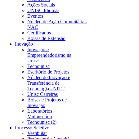
Ações Sociais
UNISC Idiomas
Eventos
Núcleo de Ação Comunitária -
NAC
Certificados
Bolsas de Extensão
Inovação
Inovação e
Empreendedorismo na
Unisc
Tecnounisc
Escritório de Projetos
Núcleo de Inovação e
Transferência de
Tecnologia - NITT
Unisc Carreiras
Bolsas e Projetos de
Inovação
Laboratórios
Multiusuário
Tecnounisc (2)
Processo Seletivo
Vestibular
Professor do Amanhã