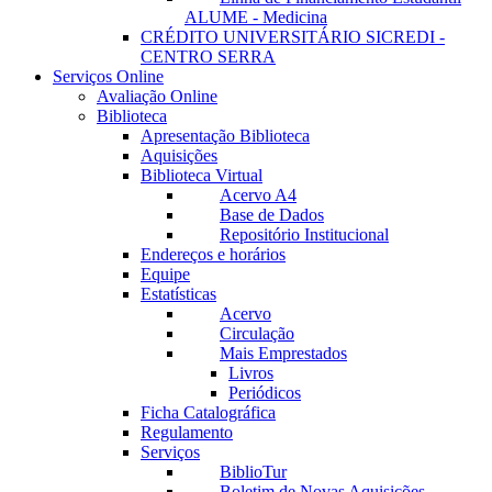
ALUME - Medicina
CRÉDITO UNIVERSITÁRIO SICREDI -
CENTRO SERRA
Serviços Online
Avaliação Online
Biblioteca
Apresentação Biblioteca
Aquisições
Biblioteca Virtual
Acervo A4
Base de Dados
Repositório Institucional
Endereços e horários
Equipe
Estatísticas
Acervo
Circulação
Mais Emprestados
Livros
Periódicos
Ficha Catalográfica
Regulamento
Serviços
BiblioTur
Boletim de Novas Aquisições