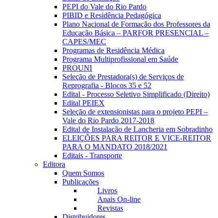
PEPI do Vale do Rio Pardo
PIBID e Residência Pedagógica
Plano Nacional de Formação dos Professores da
Educação Básica – PARFOR PRESENCIAL –
CAPES/MEC
Programas de Residência Médica
Programa Multiprofissional em Saúde
PROUNI
Seleção de Prestadora(s) de Serviços de
Reprografia - Blocos 35 e 52
Edital - Processo Seletivo Simplificado (Direito)
Edital PEIEX
Seleção de extensionistas para o projeto PEPI –
Vale do Rio Pardo 2017-2018
Edital de Instalação de Lancheria em Sobradinho
ELEIÇÕES PARA REITOR E VICE-REITOR
PARA O MANDATO 2018/2021
Editais - Transporte
Editora
Quem Somos
Publicações
Livros
Anais On-line
Revistas
Distribuidores