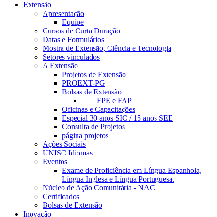
Extensão
Apresentação
Equipe
Cursos de Curta Duração
Datas e Formulários
Mostra de Extensão, Ciência e Tecnologia
Setores vinculados
A Extensão
Projetos de Extensão
PROEXT-PG
Bolsas de Extensão
FPE e FAP
Oficinas e Capacitações
Especial 30 anos SIC / 15 anos SEE
Consulta de Projetos
página projetos
Ações Sociais
UNISC Idiomas
Eventos
Exame de Proficiência em Língua Espanhola,
Língua Inglesa e Língua Portuguesa.
Núcleo de Ação Comunitária - NAC
Certificados
Bolsas de Extensão
Inovação