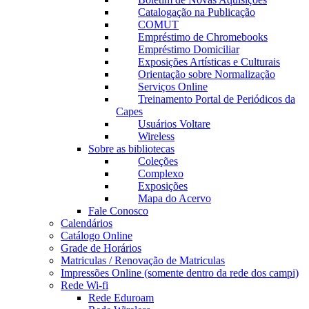
Catalogação na Publicação
COMUT
Empréstimo de Chromebooks
Empréstimo Domiciliar
Exposições Artísticas e Culturais
Orientação sobre Normalização
Serviços Online
Treinamento Portal de Periódicos da
Capes
Usuários Voltare
Wireless
Sobre as bibliotecas
Coleções
Complexo
Exposições
Mapa do Acervo
Fale Conosco
Calendários
Catálogo Online
Grade de Horários
Matriculas / Renovação de Matriculas
Impressões Online (somente dentro da rede dos campi)
Rede Wi-fi
Rede Eduroam