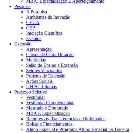
MBA, Especialização E Aperfeiçoamento
Pesquisa
A Pesquisa
Ambientes de Inovação
CEUA
CEP
Iniciação Científica
Eventos
Extensão
Apresentação
Cursos de Curta Duração
Matrículas
Salão de Ensino e Extensão
Setores Vincualdos
Projetos de Extensão
Ações Sociais
UNISC Idiomas
Processo Seletivo
Vestibular
Vestibular Complementar
Mestrado e Doutorado
MBA E Especialização
Reingressos, Transferências e Diplomados
Bolsas e Financiamentos
Aluno Especial e Programa Aluno Especial na Terceira