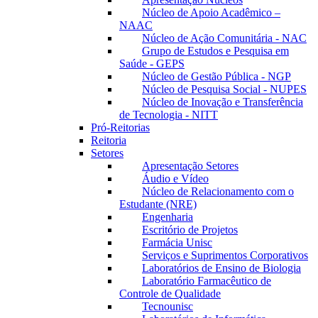
Núcleo de Apoio Acadêmico –
NAAC
Núcleo de Ação Comunitária - NAC
Grupo de Estudos e Pesquisa em
Saúde - GEPS
Núcleo de Gestão Pública - NGP
Núcleo de Pesquisa Social - NUPES
Núcleo de Inovação e Transferência
de Tecnologia - NITT
Pró-Reitorias
Reitoria
Setores
Apresentação Setores
Áudio e Vídeo
Núcleo de Relacionamento com o
Estudante (NRE)
Engenharia
Escritório de Projetos
Farmácia Unisc
Serviços e Suprimentos Corporativos
Laboratórios de Ensino de Biologia
Laboratório Farmacêutico de
Controle de Qualidade
Tecnounisc