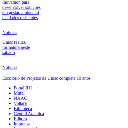
Inovathon para
desenvolver soluções
em gestão ambiental
e cidades resilientes
Notícias
Unisc realiza
formatura neste
sábado
Notícias
Escritório de Projetos da Unisc completa 10 anos
Portal RH
Mural
NAAC
VoltarE
Biblioteca
Central Analítica
Editora
Imprensa