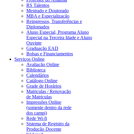
RS Talentos
Mestrado e Doutorado
MBA e Especialização
Reingressos, Transferências e
Diplomados
Aluno Especial, Programa Aluno
Especial na Terceira Idade e Aluno
Ouvinte
Graduação EAD
Bolsas e Financiamentos
Serviços Online
Avaliação Online
Biblioteca
Calendários
Catálogo Online
Grade de Horários
Matriculas / Renovação
de Matriculas
Impressões Online
(somente dentro da rede
dos campi)
Rede Wi-fi
Sistema de Registro da
Produção Docente