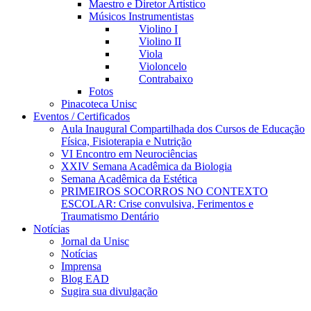
Maestro e Diretor Artístico
Músicos Instrumentistas
Violino I
Violino II
Viola
Violoncelo
Contrabaixo
Fotos
Pinacoteca Unisc
Eventos / Certificados
Aula Inaugural Compartilhada dos Cursos de Educação
Física, Fisioterapia e Nutrição
VI Encontro em Neurociências
XXIV Semana Acadêmica da Biologia
Semana Acadêmica da Estética
PRIMEIROS SOCORROS NO CONTEXTO
ESCOLAR: Crise convulsiva, Ferimentos e
Traumatismo Dentário
Notícias
Jornal da Unisc
Notícias
Imprensa
Blog EAD
Sugira sua divulgação