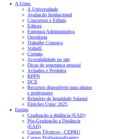
A Unisc
A Universidade
Avaliação Institucional
Concursos e Editais
Editora
Estrutura Administrativa
Ouvidoria
Trabalhe Conosco
VoltarE
Contato
Acessibilidade no site
Dicas de segurança pessoal
Achados e Perdidos
RPPN
DCE
Recursos disponíveis para alunos
e professores
Relatório de Igualdade Salarial
Eleições Unisc 2025
Ensino
Graduação a distância (EAD)
Pós-Graduação a Distância
(EAD)
Cursos Técnicos - CEPRU
Cursos Profissionalizantes