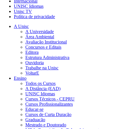
Internacional
UNISC Idiomas
Unisc TV
Política de privacidade
A Unisc
A Universidade
Área Ambiental
Avaliação Institucional
Concursos e Editais
Editora
Estrutura Administrativa
Ouvidoria
Trabalhe na Unisc
VoltarE
Ensino
Todos os Cursos
A Distância (EAD)
UNISC Idiomas
Cursos Técnicos - CEPRU
Cursos Profissionalizantes
Educar-se
Cursos de Curta Duração
Graduação
Mestrado e Doutorado