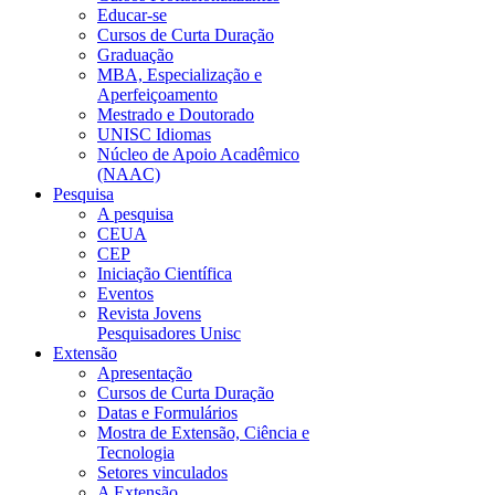
Educar-se
Cursos de Curta Duração
Graduação
MBA, Especialização e
Aperfeiçoamento
Mestrado e Doutorado
UNISC Idiomas
Núcleo de Apoio Acadêmico
(NAAC)
Pesquisa
A pesquisa
CEUA
CEP
Iniciação Científica
Eventos
Revista Jovens
Pesquisadores Unisc
Extensão
Apresentação
Cursos de Curta Duração
Datas e Formulários
Mostra de Extensão, Ciência e
Tecnologia
Setores vinculados
A Extensão