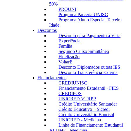
50%
PROUNI
Programa Parceria UNISC
Programa Aluno Especial Terceira
Idade
Descontos
Desconto para Pagamento à Vista
Experiência
Família
Segundo Curso Simultâneo
Fidelização
VoltarE
Desconto Diplomados outras IES
Desconto Transferência Externa
Financiamentos
CREDIUNISC
Financiamento Estudantil - FIES
CREDIPOS
UNICRED VTRPP
Crédito Universitário Santander
Crédito Educativo – Sicredi
Crédito Universitário Banrisul
UNICRED - Medicina
Linha de Financiamento Estudantil
ALUME - Medicina