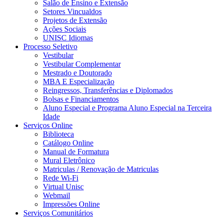
Salão de Ensino e Extensão
Setores Vincualdos
Projetos de Extensão
Ações Sociais
UNISC Idiomas
Processo Seletivo
Vestibular
Vestibular Complementar
Mestrado e Doutorado
MBA E Especialização
Reingressos, Transferências e Diplomados
Bolsas e Financiamentos
Aluno Especial e Programa Aluno Especial na Terceira
Idade
Serviços Online
Biblioteca
Catálogo Online
Manual de Formatura
Mural Eletrônico
Matriculas / Renovação de Matriculas
Rede Wi-Fi
Virtual Unisc
Webmail
Impressões Online
Serviços Comunitários