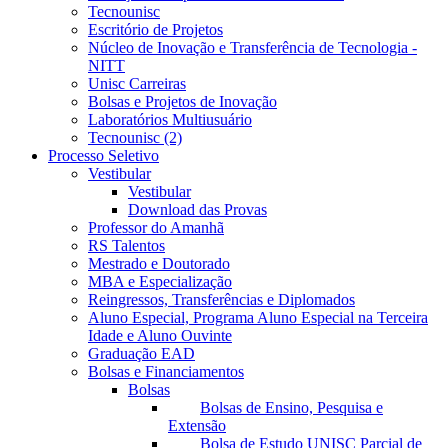
Tecnounisc
Escritório de Projetos
Núcleo de Inovação e Transferência de Tecnologia -
NITT
Unisc Carreiras
Bolsas e Projetos de Inovação
Laboratórios Multiusuário
Tecnounisc (2)
Processo Seletivo
Vestibular
Vestibular
Download das Provas
Professor do Amanhã
RS Talentos
Mestrado e Doutorado
MBA e Especialização
Reingressos, Transferências e Diplomados
Aluno Especial, Programa Aluno Especial na Terceira
Idade e Aluno Ouvinte
Graduação EAD
Bolsas e Financiamentos
Bolsas
Bolsas de Ensino, Pesquisa e
Extensão
Bolsa de Estudo UNISC Parcial de