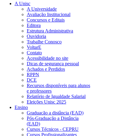
A Unisc
A Universidade
Avaliação Institucional
Concursos e Editais
Editora
Estrutura Administrativa
Ouvidoria
Trabalhe Conosco
VoltarE
Contato
Acessibilidade no site
Dicas de segurança pessoal
Achados e Perdidos
RPPN
DCE
Recursos disponíveis para alunos
e professores
Relatório de Igualdade Salarial
Eleições Unisc 2025
Ensino
Graduação a distância (EAD)
Pós-Graduação a Distância
(EAD)
Cursos Técnicos - CEPRU
Cursos Profissionalizantes