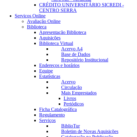
CRÉDITO UNIVERSITÁRIO SICREDI -
CENTRO SERRA
Serviços Online
Avaliação Online
Biblioteca
Apresentação Biblioteca
Aquisições
Biblioteca Virtual
Acervo A4
Base de Dados
Repositório Institucional
Endereços e horários
Equipe
Estatísticas
Acervo
Circulação
Mais Emprestados
Livros
Periódicos
Ficha Catalográfica
Regulamento
Serviços
BiblioTur
Boletim de Novas Aquisições
Catalogação na Publicação