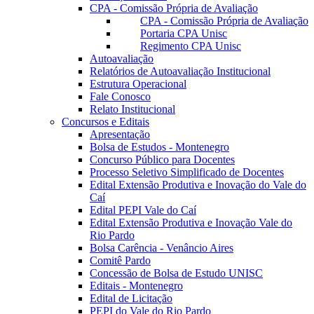
CPA - Comissão Própria de Avaliação
CPA - Comissão Própria de Avaliação
Portaria CPA Unisc
Regimento CPA Unisc
Autoavaliação
Relatórios de Autoavaliação Institucional
Estrutura Operacional
Fale Conosco
Relato Institucional
Concursos e Editais
Apresentação
Bolsa de Estudos - Montenegro
Concurso Público para Docentes
Processo Seletivo Simplificado de Docentes
Edital Extensão Produtiva e Inovação do Vale do
Caí
Edital PEPI Vale do Caí
Edital Extensão Produtiva e Inovação Vale do
Rio Pardo
Bolsa Carência - Venâncio Aires
Comitê Pardo
Concessão de Bolsa de Estudo UNISC
Editais - Montenegro
Edital de Licitação
PEPI do Vale do Rio Pardo