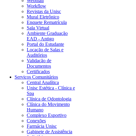
Webmail
Workflow
Revistas da Unisc
Mural Eletrônico
Enquete Rematrícula
Sala Virtual
Ambiente Graduação
EAD - Antigo
Portal do Estudante
Locação de Salas e
Auditórios
Validação de
Documentos
Certificados
Serviços Comunitários
Central Analítica
Unisc Estética - Clínica e
Spa
Clínica de Odontologia
Clínica do Movimento
Humano
Complexo Esportivo
Conexões
Farmácia Unisc
Gabinete de Assistência