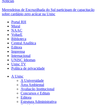
Notícias
Merendeiras de Encruzilhada do Sul participam de capacitação
sobre cardápio zero açúcar na Unisc
Portal RH
Mural
NAAC
VoltarE
Biblioteca
Central Analítica
Editora
Imprensa
Internacional
UNISC Idiomas
Unisc TV
Política de privacidade
A Unisc
A Universidade
Área Ambiental
Avaliação Institucional
Concursos e Editais
Editora
Estrutura Administrativa