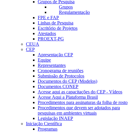
Grupos de Pesquisa
Grupos
Regulamentação
FPE e FAP
Linhas de Pesquisa
Escritório de Projetos
Atestados
PROEXT-PG
CEUA
CEP
Apresentação CEP
Equipe
Representantes
Cronograma de reuniões
Submissão de Protocolos
Documentos do CEP (Modelos)
Documentos CONEP
Acesse aqui as capacitações do CEP - Vídeos
Acesse Aqui a Plataforma Brasil
Procedimentos para assinaturas da folha de rosto
Procedimentos que devem ser adotados para
pesquisas em ambientes virtuais
Legislação INAEP
Iniciação Científica
Programas