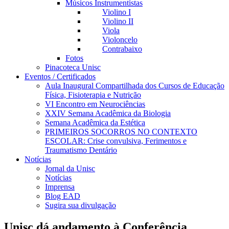
Músicos Instrumentistas
Violino I
Violino II
Viola
Violoncelo
Contrabaixo
Fotos
Pinacoteca Unisc
Eventos / Certificados
Aula Inaugural Compartilhada dos Cursos de Educação
Física, Fisioterapia e Nutrição
VI Encontro em Neurociências
XXIV Semana Acadêmica da Biologia
Semana Acadêmica da Estética
PRIMEIROS SOCORROS NO CONTEXTO
ESCOLAR: Crise convulsiva, Ferimentos e
Traumatismo Dentário
Notícias
Jornal da Unisc
Notícias
Imprensa
Blog EAD
Sugira sua divulgação
Unisc dá andamento à Conferência