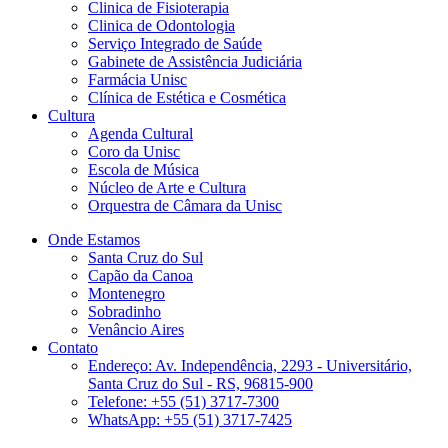
Clinica de Fisioterapia
Clinica de Odontologia
Serviço Integrado de Saúde
Gabinete de Assistência Judiciária
Farmácia Unisc
Clínica de Estética e Cosmética
Cultura
Agenda Cultural
Coro da Unisc
Escola de Música
Núcleo de Arte e Cultura
Orquestra de Câmara da Unisc
Onde Estamos
Santa Cruz do Sul
Capão da Canoa
Montenegro
Sobradinho
Venâncio Aires
Contato
Endereço: Av. Independência, 2293 - Universitário,
Santa Cruz do Sul - RS, 96815-900
Telefone: +55 (51) 3717-7300
WhatsApp: +55 (51) 3717-7425