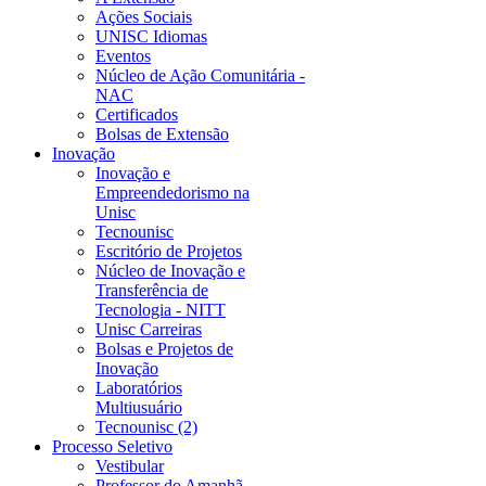
Ações Sociais
UNISC Idiomas
Eventos
Núcleo de Ação Comunitária -
NAC
Certificados
Bolsas de Extensão
Inovação
Inovação e
Empreendedorismo na
Unisc
Tecnounisc
Escritório de Projetos
Núcleo de Inovação e
Transferência de
Tecnologia - NITT
Unisc Carreiras
Bolsas e Projetos de
Inovação
Laboratórios
Multiusuário
Tecnounisc (2)
Processo Seletivo
Vestibular
Professor do Amanhã