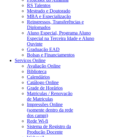
RS Talentos
Mestrado e Doutorado
MBA e Especialização
Reingressos, Transferências e
Diplomados
Aluno Especial, Programa Aluno
Especial na Terceira Idade e Aluno
Ouvinte
Graduação EAD
Bolsas e Financiamentos
Serviços Online
Avaliação Online
Biblioteca
Calendários
Catálogo Online
Grade de Horários
Matriculas / Renovação
de Matriculas
Impressões Online
(somente dentro da rede
dos campi)
Rede Wi-fi
Sistema de Registro da
Produção Docente