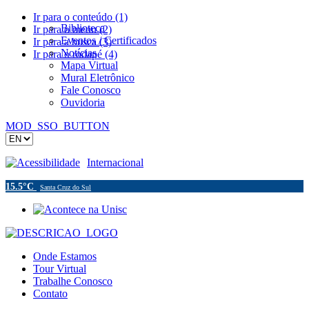
Ir para o conteúdo (1)
Biblioteca
Ir para o menu (2)
Eventos / Certificados
Ir para a busca (3)
Notícias
Ir para o rodapé (4)
Mapa Virtual
Mural Eletrônico
Fale Conosco
Ouvidoria
MOD_SSO_BUTTON
Acessibilidade
Internacional
15.5°C
Santa Cruz do Sul
Onde Estamos
Tour Virtual
Trabalhe Conosco
Contato