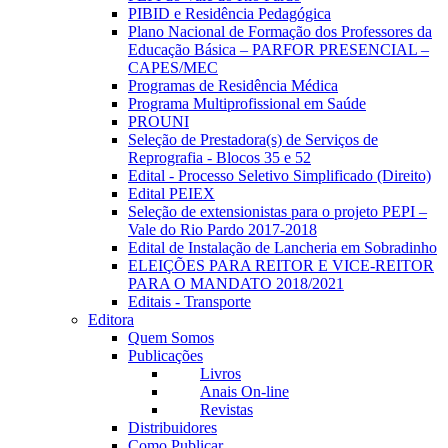
PIBID e Residência Pedagógica
Plano Nacional de Formação dos Professores da
Educação Básica – PARFOR PRESENCIAL –
CAPES/MEC
Programas de Residência Médica
Programa Multiprofissional em Saúde
PROUNI
Seleção de Prestadora(s) de Serviços de
Reprografia - Blocos 35 e 52
Edital - Processo Seletivo Simplificado (Direito)
Edital PEIEX
Seleção de extensionistas para o projeto PEPI –
Vale do Rio Pardo 2017-2018
Edital de Instalação de Lancheria em Sobradinho
ELEIÇÕES PARA REITOR E VICE-REITOR
PARA O MANDATO 2018/2021
Editais - Transporte
Editora
Quem Somos
Publicações
Livros
Anais On-line
Revistas
Distribuidores
Como Publicar