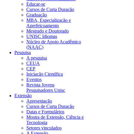
Educar-se
Cursos de Curta Duração
Graduação
MBA, Especialização e
Aperfeiçoamento
Mestrado e Doutorado
UNISC Idiomas
Núcleo de Apoio Acadêmico
(NAAC)
Pesquisa
A pesquisa
CEUA
CEP
Iniciação Científica
Eventos
Revista Jovens
Pesquisadores Unisc
Extensão
Apresentação
Cursos de Curta Duração
Datas e Formulários
Mostra de Extensão, Ciência e
Tecnologia
Setores vinculados
A Extensão