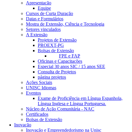
Apresentação
Equipe
Cursos de Curta Duração
Datas e Formulários
Mostra de Extensão, Ciência e Tecnologia
Setores vinculados
A Extensão
Projetos de Extensão
PROEXT-PG
Bolsas de Extensão
FPE e FAP
Oficinas e Capacitações
Especial 30 anos SIC / 15 anos SEE
Consulta de Projetos
página projetos
Ações Sociais
UNISC Idiomas
Eventos
Exame de Proficiência em Língua Espanhola,
Língua Inglesa e Língua Portuguesa.
Núcleo de Ação Comunitária - NAC
Certificados
Bolsas de Extensão
Inovação
Inovação e Empreendedorismo na Unisc