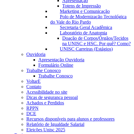
Apresentação
Totens de Impressão
Marketing e Comunicação
Polo de Modernização Tecnológica
do Vale do Rio Pardo
Secretaria Geral Acadêmica
Laboratório de Anatomia
Doação de Corpos/Órgãos/Tecidos
na UNISC e HSC. Por quê? Como?
UNISC Carreiras (Estágios)
Ouvidoria
Apresentação Ouvidoria
Formulário Online
Trabalhe Conosco
Trabalhe Conosco
VoltarE
Contato
Acessibilidade no site
Dicas de segurança pessoal
Achados e Perdidos
RPPN
DCE
Recursos disponíveis para alunos e professores
Relatório de Igualdade Salarial
Eleições Unisc 2025