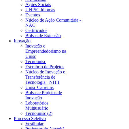
Ações Sociais
UNISC Idiomas
Eventos
Núcleo de Ação Comunitária -
NAC
Certificados
Bolsas de Extensão
Inovação
Inovação e
Empreendedorismo na
Unisc
Tecnounisc
Escritório de Projetos
Núcleo de Inovação e
Transferência de
Tecnologia - NITT
Unisc Carreiras
Bolsas e Projetos de
Inovação
Laboratórios
Multiusuário
Tecnounisc (2)
Processo Seletivo
Vestibular
Professor do Amanhã