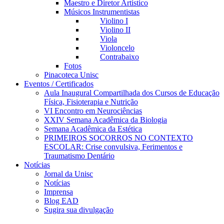
Maestro e Diretor Artístico
Músicos Instrumentistas
Violino I
Violino II
Viola
Violoncelo
Contrabaixo
Fotos
Pinacoteca Unisc
Eventos / Certificados
Aula Inaugural Compartilhada dos Cursos de Educação
Física, Fisioterapia e Nutrição
VI Encontro em Neurociências
XXIV Semana Acadêmica da Biologia
Semana Acadêmica da Estética
PRIMEIROS SOCORROS NO CONTEXTO
ESCOLAR: Crise convulsiva, Ferimentos e
Traumatismo Dentário
Notícias
Jornal da Unisc
Notícias
Imprensa
Blog EAD
Sugira sua divulgação