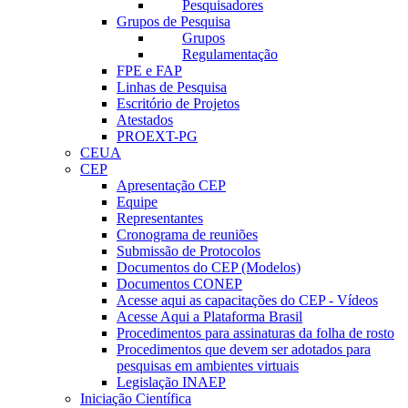
Pesquisadores
Grupos de Pesquisa
Grupos
Regulamentação
FPE e FAP
Linhas de Pesquisa
Escritório de Projetos
Atestados
PROEXT-PG
CEUA
CEP
Apresentação CEP
Equipe
Representantes
Cronograma de reuniões
Submissão de Protocolos
Documentos do CEP (Modelos)
Documentos CONEP
Acesse aqui as capacitações do CEP - Vídeos
Acesse Aqui a Plataforma Brasil
Procedimentos para assinaturas da folha de rosto
Procedimentos que devem ser adotados para
pesquisas em ambientes virtuais
Legislação INAEP
Iniciação Científica