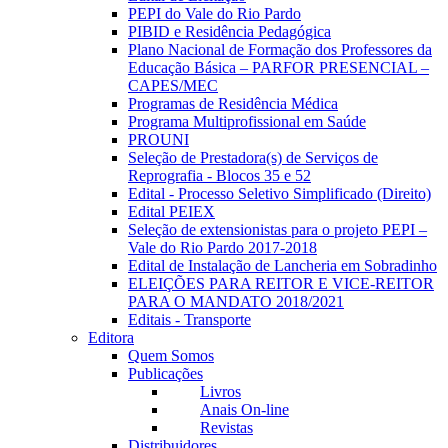
PEPI do Vale do Rio Pardo
PIBID e Residência Pedagógica
Plano Nacional de Formação dos Professores da
Educação Básica – PARFOR PRESENCIAL –
CAPES/MEC
Programas de Residência Médica
Programa Multiprofissional em Saúde
PROUNI
Seleção de Prestadora(s) de Serviços de
Reprografia - Blocos 35 e 52
Edital - Processo Seletivo Simplificado (Direito)
Edital PEIEX
Seleção de extensionistas para o projeto PEPI –
Vale do Rio Pardo 2017-2018
Edital de Instalação de Lancheria em Sobradinho
ELEIÇÕES PARA REITOR E VICE-REITOR
PARA O MANDATO 2018/2021
Editais - Transporte
Editora
Quem Somos
Publicações
Livros
Anais On-line
Revistas
Distribuidores