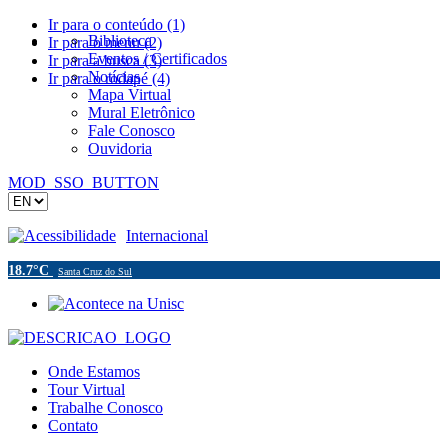
Ir para o conteúdo (1)
Biblioteca
Ir para o menu (2)
Eventos / Certificados
Ir para a busca (3)
Notícias
Ir para o rodapé (4)
Mapa Virtual
Mural Eletrônico
Fale Conosco
Ouvidoria
MOD_SSO_BUTTON
Acessibilidade
Internacional
18.7°C
Santa Cruz do Sul
Onde Estamos
Tour Virtual
Trabalhe Conosco
Contato