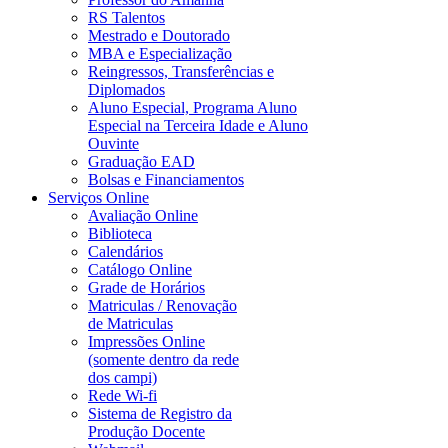
RS Talentos
Mestrado e Doutorado
MBA e Especialização
Reingressos, Transferências e
Diplomados
Aluno Especial, Programa Aluno
Especial na Terceira Idade e Aluno
Ouvinte
Graduação EAD
Bolsas e Financiamentos
Serviços Online
Avaliação Online
Biblioteca
Calendários
Catálogo Online
Grade de Horários
Matriculas / Renovação
de Matriculas
Impressões Online
(somente dentro da rede
dos campi)
Rede Wi-fi
Sistema de Registro da
Produção Docente