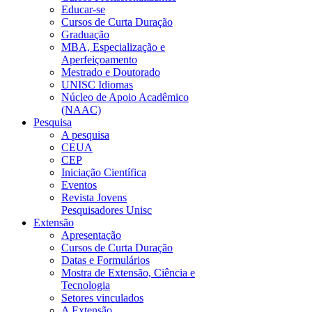
Educar-se
Cursos de Curta Duração
Graduação
MBA, Especialização e
Aperfeiçoamento
Mestrado e Doutorado
UNISC Idiomas
Núcleo de Apoio Acadêmico
(NAAC)
Pesquisa
A pesquisa
CEUA
CEP
Iniciação Científica
Eventos
Revista Jovens
Pesquisadores Unisc
Extensão
Apresentação
Cursos de Curta Duração
Datas e Formulários
Mostra de Extensão, Ciência e
Tecnologia
Setores vinculados
A Extensão