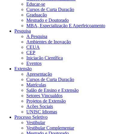
Educar-se
Cursos de Curta Duração
Graduação
Mestrado e Doutorado
MBA, Especialização E Aperfeiçoamento
Pesquisa
A Pesquisa
Ambientes de Inovação
CEUA
CEP
Iniciação Científica
Eventos
Extensão
Apresentação
Cursos de Curta Duração
Matrículas
Salão de Ensino e Extensão
Setores Vincualdos
Projetos de Extensão
Ações Sociais
UNISC Idiomas
Processo Seletivo
Vestibular
Vestibular Complementar
Mestrado e Doutorado