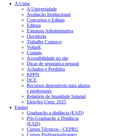
A Unisc
A Universidade
Avaliação Institucional
Concursos e Editais
Editora
Estrutura Administrativa
Ouvidoria
Trabalhe Conosco
VoltarE
Contato
Acessibilidade no site
Dicas de segurança pessoal
Achados e Perdidos
RPPN
DCE
Recursos disponíveis para alunos
e professores
Relatório de Igualdade Salarial
Eleições Unisc 2025
Ensino
Graduação a distância (EAD)
Pós-Graduação a Distância
(EAD)
Cursos Técnicos - CEPRU
Cursos Profissionalizantes