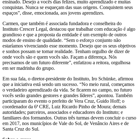
ensinado. Desejo a vocês dias felizes, muito aprendizado e muitas
conquistas. Nunca se esqueçam das suas origens. Conquistem seus
espaços”, disse, emocionada, aos jovens aprendizes.
Carmen, que também é associada fundadora e conselheira do
Instituto Crescer Legal, destacou que trabalhar com educação é algo
grandioso e que a proposta da entidade é um exemplo de outros
modos de ensino de qualidade. “Sem o esforço conjunto não
estaríamos vivenciando esse momento. Desejo que os seus objetivos
e sonhos possam se tornar realidade. Tenham orgulho de dizer de
onde vocês são e quem vocês são. Façam a diferença. Nós
precisamos de um futuro diferente”, enfatizou a reitora, orgulhosa
em ser madrinha do grupo.
Em sua fala, o diretor-presidente do Instituto, Iro Schünke, afirmou
que a iniciativa está sendo um sucesso. “No meio rural, começamos
o verdadeiro aprendizado da vida. Se ficarem no campo, no futuro
vocês serão grandes gestores e grandes líderes”, apontou. Também
participaram do evento o prefeito de Vera Cruz, Guido Hoff; o
coordenador da 6ª CRE, Luiz Ricardo Pinho de Moura; demais
autoridades; parceiros, associados e educadores do Instituto; e
familiares dos formandos. Outras três turmas devem concluir o curso
em 2017, nos municípios de Vale do Sol, de Venâncio Aires e de
Santa Cruz do Sul.