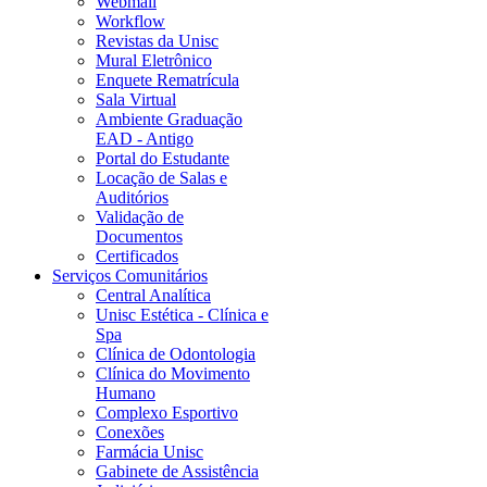
Webmail
Workflow
Revistas da Unisc
Mural Eletrônico
Enquete Rematrícula
Sala Virtual
Ambiente Graduação
EAD - Antigo
Portal do Estudante
Locação de Salas e
Auditórios
Validação de
Documentos
Certificados
Serviços Comunitários
Central Analítica
Unisc Estética - Clínica e
Spa
Clínica de Odontologia
Clínica do Movimento
Humano
Complexo Esportivo
Conexões
Farmácia Unisc
Gabinete de Assistência