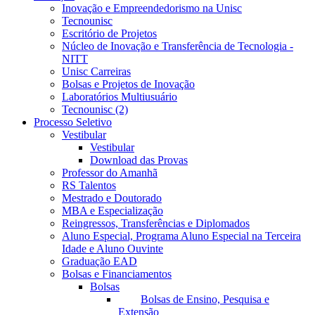
Inovação e Empreendedorismo na Unisc
Tecnounisc
Escritório de Projetos
Núcleo de Inovação e Transferência de Tecnologia -
NITT
Unisc Carreiras
Bolsas e Projetos de Inovação
Laboratórios Multiusuário
Tecnounisc (2)
Processo Seletivo
Vestibular
Vestibular
Download das Provas
Professor do Amanhã
RS Talentos
Mestrado e Doutorado
MBA e Especialização
Reingressos, Transferências e Diplomados
Aluno Especial, Programa Aluno Especial na Terceira
Idade e Aluno Ouvinte
Graduação EAD
Bolsas e Financiamentos
Bolsas
Bolsas de Ensino, Pesquisa e
Extensão