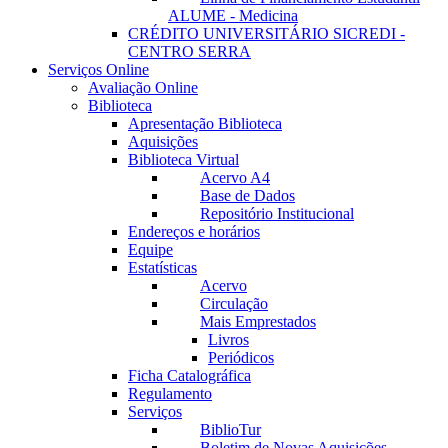
ALUME - Medicina
CRÉDITO UNIVERSITÁRIO SICREDI -
CENTRO SERRA
Serviços Online
Avaliação Online
Biblioteca
Apresentação Biblioteca
Aquisições
Biblioteca Virtual
Acervo A4
Base de Dados
Repositório Institucional
Endereços e horários
Equipe
Estatísticas
Acervo
Circulação
Mais Emprestados
Livros
Periódicos
Ficha Catalográfica
Regulamento
Serviços
BiblioTur
Boletim de Novas Aquisições