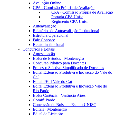
Avaliação Online
CPA - Comissão Própria de Avaliação
CPA - Comissão Própria de Avaliação
Portaria CPA Unisc
Regimento CPA Unisc
Autoavaliação
Relatórios de Autoavaliação Institucional
Estrutura Operacional
Fale Conosco
Relato Institucional
Concursos e Editais
Apresentação
Bolsa de Estudos - Montenegro
Concurso Público para Docentes
Processo Seletivo Simplificado de Docentes
Edital Extensão Produtiva e Inovação do Vale do
Caí
Edital PEPI Vale do Caí
Edital Extensão Produtiva e Inovação Vale do
Rio Pardo
Bolsa Carência - Venâncio Aires
Comitê Pardo
Concessão de Bolsa de Estudo UNISC
Editais - Montenegro
Edital de Licitação