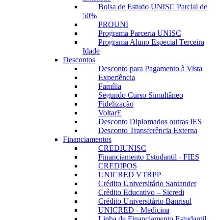
Bolsa de Estudo UNISC Parcial de
50%
PROUNI
Programa Parceria UNISC
Programa Aluno Especial Terceira
Idade
Descontos
Desconto para Pagamento à Vista
Experiência
Família
Segundo Curso Simultâneo
Fidelização
VoltarE
Desconto Diplomados outras IES
Desconto Transferência Externa
Financiamentos
CREDIUNISC
Financiamento Estudantil - FIES
CREDIPOS
UNICRED VTRPP
Crédito Universitário Santander
Crédito Educativo – Sicredi
Crédito Universitário Banrisul
UNICRED - Medicina
Linha de Financiamento Estudantil