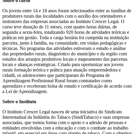
Sobre o curso
Os jovens entre 14 e 18 anos foram selecionados entre as famílias de
produtores rurais das localidades com o auxílio dos orientadores e
instrutores das empresas associadas ao Instituto Crescer Legal. O
curso teve duração de 11 meses, com quatro horas diárias, de
segunda a sexta-feira, totalizando 920 horas de atividades teóricas e
práticas em gestão. Toda a carga horária foi cumprida na instituição
parceira, junto à família, na comunidade, em visitas pedagógicas e
técnicas. No programa das atividades estiveram o estudo e análise
das propriedades rurais, diagnóstico do município e da região com
estudos dos arranjos produtivos locais e mapeamento das parcerias
locais e alianças estratégicas. Criado para oportunizar aos jovens
rurais formação teórica e prática para atuação empreendedora e
cidadã, os adolescentes que participaram do Programa de
Aprendizagem Profissional Rural foram contratados como
aprendizes e receberam bolsa de estudo e certificação de acordo com
a Lei de Aprendizagem.
Sobre o Instituto
O Instituto Crescer Legal nasceu de uma iniciativa do Sindicato
Interestadual da Indústria do Tabaco (SindiTabaco) e suas empresas
associadas, que tomou forma com o apoio e a adesão de pessoas e
entidades envolvidas com a educação e com o combate ao trabalho
infantil, em especial em áreas com plantio de tabaco. Com o objetivo