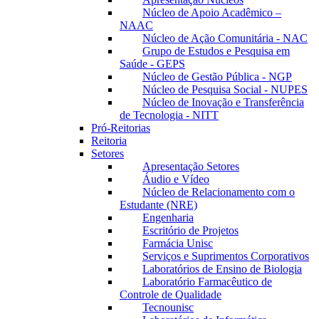
Núcleo de Apoio Acadêmico –
NAAC
Núcleo de Ação Comunitária - NAC
Grupo de Estudos e Pesquisa em
Saúde - GEPS
Núcleo de Gestão Pública - NGP
Núcleo de Pesquisa Social - NUPES
Núcleo de Inovação e Transferência
de Tecnologia - NITT
Pró-Reitorias
Reitoria
Setores
Apresentação Setores
Áudio e Vídeo
Núcleo de Relacionamento com o
Estudante (NRE)
Engenharia
Escritório de Projetos
Farmácia Unisc
Serviços e Suprimentos Corporativos
Laboratórios de Ensino de Biologia
Laboratório Farmacêutico de
Controle de Qualidade
Tecnounisc