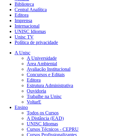
Biblioteca
Central Analítica
Editora
Imprensa
Internacional
UNISC Idiomas
Unisc TV
Política de privacidade
A Unisc
A Universidade
Área Ambiental
Avaliação Institucional
Concursos e Editais
Editora
Estrutura Administrativa
Ouvidoria
Trabalhe na Unisc
VoltarE
Ensino
Todos os Cursos
A Distância (EAD)
UNISC Idiomas
Cursos Técnicos - CEPRU
Cursos Profissionalizantes