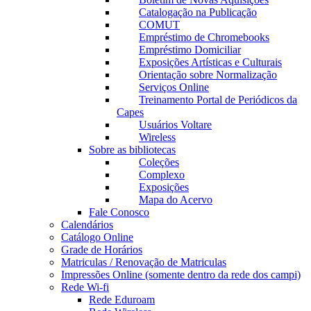
Catalogação na Publicação
COMUT
Empréstimo de Chromebooks
Empréstimo Domiciliar
Exposições Artísticas e Culturais
Orientação sobre Normalização
Serviços Online
Treinamento Portal de Periódicos da
Capes
Usuários Voltare
Wireless
Sobre as bibliotecas
Coleções
Complexo
Exposições
Mapa do Acervo
Fale Conosco
Calendários
Catálogo Online
Grade de Horários
Matriculas / Renovação de Matriculas
Impressões Online (somente dentro da rede dos campi)
Rede Wi-fi
Rede Eduroam