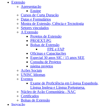
Extensão
Apresentação
Equipe
Cursos de Curta Duração
Datas e Formulários
Mostra de Extensão, Ciência e Tecnologia
Setores vinculados
A Extensão
Projetos de Extensão
PROEXT-PG
Bolsas de Extensão
FPE e FAP
Oficinas e Capacitações
Especial 30 anos SIC / 15 anos SEE
Consulta de Projetos
página projetos
Ações Sociais
UNISC Idiomas
Eventos
Exame de Proficiência em Língua Espanhola,
Língua Inglesa e Língua Portuguesa.
Núcleo de Ação Comunitária - NAC
Certificados
Bolsas de Extensão
Inovação