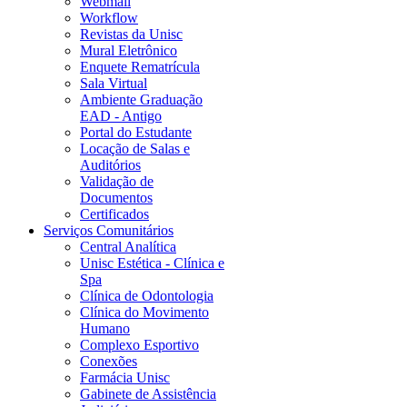
Webmail
Workflow
Revistas da Unisc
Mural Eletrônico
Enquete Rematrícula
Sala Virtual
Ambiente Graduação
EAD - Antigo
Portal do Estudante
Locação de Salas e
Auditórios
Validação de
Documentos
Certificados
Serviços Comunitários
Central Analítica
Unisc Estética - Clínica e
Spa
Clínica de Odontologia
Clínica do Movimento
Humano
Complexo Esportivo
Conexões
Farmácia Unisc
Gabinete de Assistência