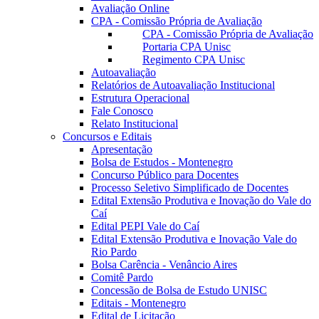
Avaliação Online
CPA - Comissão Própria de Avaliação
CPA - Comissão Própria de Avaliação
Portaria CPA Unisc
Regimento CPA Unisc
Autoavaliação
Relatórios de Autoavaliação Institucional
Estrutura Operacional
Fale Conosco
Relato Institucional
Concursos e Editais
Apresentação
Bolsa de Estudos - Montenegro
Concurso Público para Docentes
Processo Seletivo Simplificado de Docentes
Edital Extensão Produtiva e Inovação do Vale do
Caí
Edital PEPI Vale do Caí
Edital Extensão Produtiva e Inovação Vale do
Rio Pardo
Bolsa Carência - Venâncio Aires
Comitê Pardo
Concessão de Bolsa de Estudo UNISC
Editais - Montenegro
Edital de Licitação