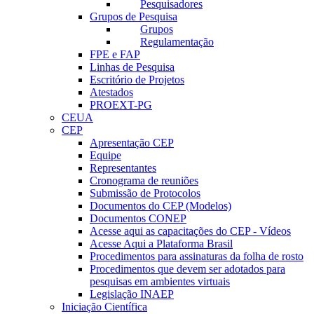
Pesquisadores
Grupos de Pesquisa
Grupos
Regulamentação
FPE e FAP
Linhas de Pesquisa
Escritório de Projetos
Atestados
PROEXT-PG
CEUA
CEP
Apresentação CEP
Equipe
Representantes
Cronograma de reuniões
Submissão de Protocolos
Documentos do CEP (Modelos)
Documentos CONEP
Acesse aqui as capacitações do CEP - Vídeos
Acesse Aqui a Plataforma Brasil
Procedimentos para assinaturas da folha de rosto
Procedimentos que devem ser adotados para
pesquisas em ambientes virtuais
Legislação INAEP
Iniciação Científica