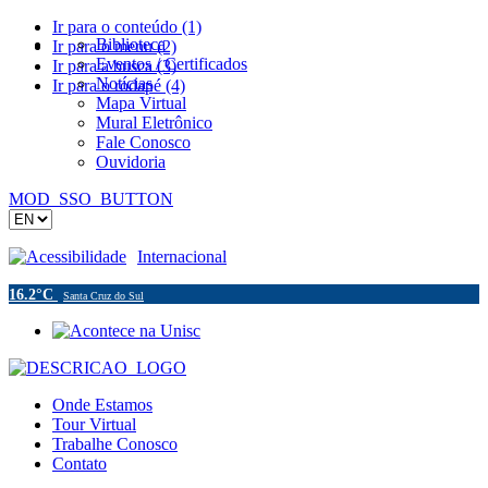
Ir para o conteúdo (1)
Biblioteca
Ir para o menu (2)
Eventos / Certificados
Ir para a busca (3)
Notícias
Ir para o rodapé (4)
Mapa Virtual
Mural Eletrônico
Fale Conosco
Ouvidoria
MOD_SSO_BUTTON
Acessibilidade
Internacional
16.2°C
Santa Cruz do Sul
Onde Estamos
Tour Virtual
Trabalhe Conosco
Contato