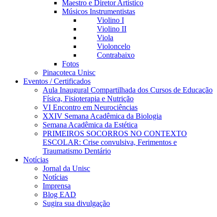
Maestro e Diretor Artístico
Músicos Instrumentistas
Violino I
Violino II
Viola
Violoncelo
Contrabaixo
Fotos
Pinacoteca Unisc
Eventos / Certificados
Aula Inaugural Compartilhada dos Cursos de Educação
Física, Fisioterapia e Nutrição
VI Encontro em Neurociências
XXIV Semana Acadêmica da Biologia
Semana Acadêmica da Estética
PRIMEIROS SOCORROS NO CONTEXTO
ESCOLAR: Crise convulsiva, Ferimentos e
Traumatismo Dentário
Notícias
Jornal da Unisc
Notícias
Imprensa
Blog EAD
Sugira sua divulgação