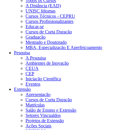
Todos os Cursos
A Distância (EAD)
UNISC Idiomas
Cursos Técnicos - CEPRU
Cursos Profissionalizantes
Educar-se
Cursos de Curta Duração
Graduação
Mestrado e Doutorado
MBA, Especialização E Aperfeiçoamento
Pesquisa
A Pesquisa
Ambientes de Inovação
CEUA
CEP
Iniciação Científica
Eventos
Extensão
Apresentação
Cursos de Curta Duração
Matrículas
Salão de Ensino e Extensão
Setores Vincualdos
Projetos de Extensão
Ações Sociais