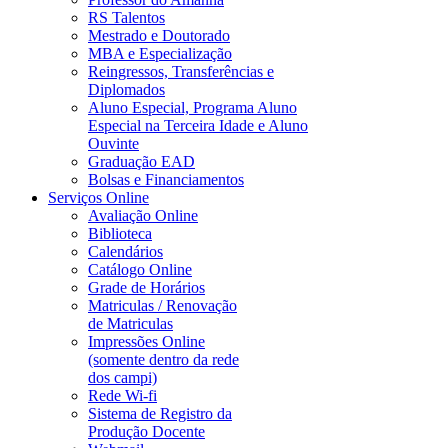
RS Talentos
Mestrado e Doutorado
MBA e Especialização
Reingressos, Transferências e
Diplomados
Aluno Especial, Programa Aluno
Especial na Terceira Idade e Aluno
Ouvinte
Graduação EAD
Bolsas e Financiamentos
Serviços Online
Avaliação Online
Biblioteca
Calendários
Catálogo Online
Grade de Horários
Matriculas / Renovação
de Matriculas
Impressões Online
(somente dentro da rede
dos campi)
Rede Wi-fi
Sistema de Registro da
Produção Docente