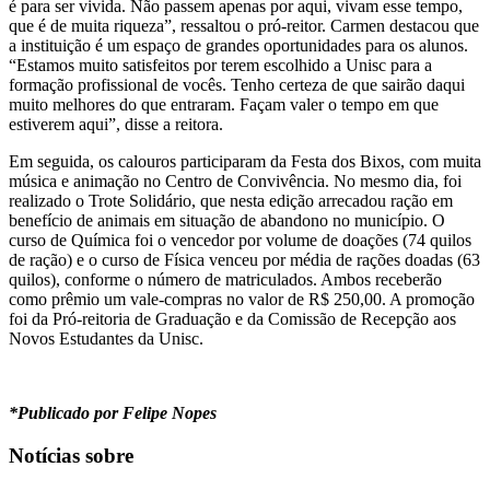
é para ser vivida. Não passem apenas por aqui, vivam esse tempo,
que é de muita riqueza”, ressaltou o pró-reitor. Carmen destacou que
a instituição é um espaço de grandes oportunidades para os alunos.
“Estamos muito satisfeitos por terem escolhido a Unisc para a
formação profissional de vocês. Tenho certeza de que sairão daqui
muito melhores do que entraram. Façam valer o tempo em que
estiverem aqui”, disse a reitora.
Em seguida, os calouros participaram da Festa dos Bixos, com muita
música e animação no Centro de Convivência. No mesmo dia, foi
realizado o Trote Solidário, que nesta edição arrecadou ração em
benefício de animais em situação de abandono no município. O
curso de Química foi o vencedor por volume de doações (74 quilos
de ração) e o curso de Física venceu por média de rações doadas (63
quilos), conforme o número de matriculados. Ambos receberão
como prêmio um vale-compras no valor de R$ 250,00. A promoção
foi da Pró-reitoria de Graduação e da Comissão de Recepção aos
Novos Estudantes da Unisc.
*Publicado por Felipe Nopes
Notícias sobre