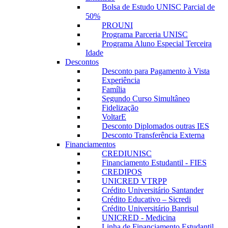
Bolsa de Estudo UNISC Parcial de
50%
PROUNI
Programa Parceria UNISC
Programa Aluno Especial Terceira
Idade
Descontos
Desconto para Pagamento à Vista
Experiência
Família
Segundo Curso Simultâneo
Fidelização
VoltarE
Desconto Diplomados outras IES
Desconto Transferência Externa
Financiamentos
CREDIUNISC
Financiamento Estudantil - FIES
CREDIPOS
UNICRED VTRPP
Crédito Universitário Santander
Crédito Educativo – Sicredi
Crédito Universitário Banrisul
UNICRED - Medicina
Linha de Financiamento Estudantil