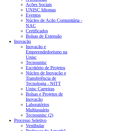
Ações Sociais
UNISC Idiomas
Eventos
Núcleo de Ação Comunitária -
NAC
Certificados
Bolsas de Extensão
Inovação
Inovação e
Empreendedorismo na
Unisc
Tecnounisc
Escritório de Projetos
Núcleo de Inovação e
Transferência de
Tecnologia - NITT
Unisc Carreiras
Bolsas e Projetos de
Inovação
Laboratórios
Multiusuário
Tecnounisc (2)
Processo Seletivo
Vestibular
Professor do Amanhã