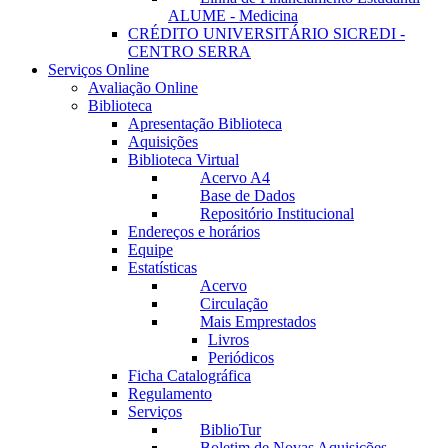
ALUME - Medicina
CRÉDITO UNIVERSITÁRIO SICREDI -
CENTRO SERRA
Serviços Online
Avaliação Online
Biblioteca
Apresentação Biblioteca
Aquisições
Biblioteca Virtual
Acervo A4
Base de Dados
Repositório Institucional
Endereços e horários
Equipe
Estatísticas
Acervo
Circulação
Mais Emprestados
Livros
Periódicos
Ficha Catalográfica
Regulamento
Serviços
BiblioTur
Boletim de Novas Aquisições