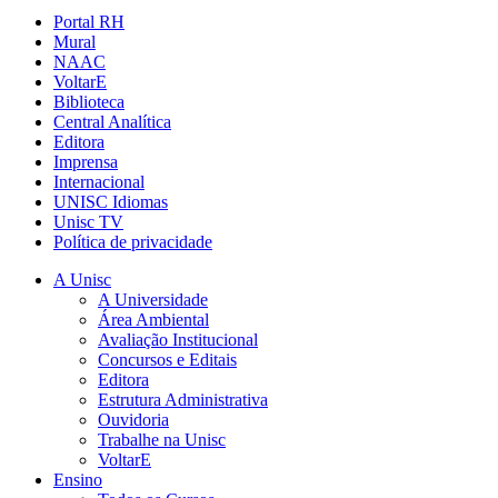
Portal RH
Mural
NAAC
VoltarE
Biblioteca
Central Analítica
Editora
Imprensa
Internacional
UNISC Idiomas
Unisc TV
Política de privacidade
A Unisc
A Universidade
Área Ambiental
Avaliação Institucional
Concursos e Editais
Editora
Estrutura Administrativa
Ouvidoria
Trabalhe na Unisc
VoltarE
Ensino