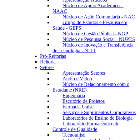
Núcleo de Apoio Acadêmico –
NAAC
Núcleo de Ação Comunitária - NAC
Grupo de Estudos e Pesquisa em
Saúde - GEPS
Núcleo de Gestão Pública - NGP
Núcleo de Pesquisa Social - NUPES
Núcleo de Inovação e Transferência
de Tecnologia - NITT
Pró-Reitorias
Reitoria
Setores
Apresentação Setores
Áudio e Vídeo
Núcleo de Relacionamento com o
Estudante (NRE)
Engenharia
Escritório de Projetos
Farmácia Unisc
Serviços e Suprimentos Corporativos
Laboratórios de Ensino de Biologia
Laboratório Farmacêutico de
Controle de Qualidade
Tecnounisc