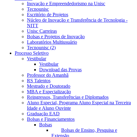
Inovação e Empreendedorismo na Unisc
Tecnounisc
Escritório de Projetos
Núcleo de Inovação e Transferência de Tecnologia -
NITT
Unisc Carreiras
Bolsas e Projetos de Inovação
Laboratórios Multiusuário
Tecnounisc (2)
Processo Seletivo
Vestibular
Vestibular
Download das Provas
Professor do Amanhã
RS Talentos
Mestrado e Doutorado
MBA e Especialização
Reingressos, Transferências e Diplomados
Aluno Especial, Programa Aluno Especial na Terceira
Idade e Aluno Ouvinte
Graduação EAD
Bolsas e Financiamentos
Bolsas
Bolsas de Ensino, Pesquisa e
Extensão