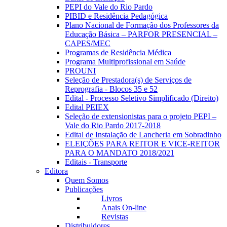
PEPI do Vale do Rio Pardo
PIBID e Residência Pedagógica
Plano Nacional de Formação dos Professores da
Educação Básica – PARFOR PRESENCIAL –
CAPES/MEC
Programas de Residência Médica
Programa Multiprofissional em Saúde
PROUNI
Seleção de Prestadora(s) de Serviços de
Reprografia - Blocos 35 e 52
Edital - Processo Seletivo Simplificado (Direito)
Edital PEIEX
Seleção de extensionistas para o projeto PEPI –
Vale do Rio Pardo 2017-2018
Edital de Instalação de Lancheria em Sobradinho
ELEIÇÕES PARA REITOR E VICE-REITOR
PARA O MANDATO 2018/2021
Editais - Transporte
Editora
Quem Somos
Publicações
Livros
Anais On-line
Revistas
Distribuidores