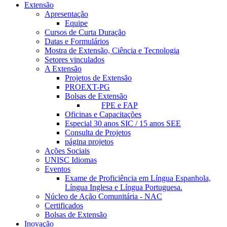
Extensão
Apresentação
Equipe
Cursos de Curta Duração
Datas e Formulários
Mostra de Extensão, Ciência e Tecnologia
Setores vinculados
A Extensão
Projetos de Extensão
PROEXT-PG
Bolsas de Extensão
FPE e FAP
Oficinas e Capacitações
Especial 30 anos SIC / 15 anos SEE
Consulta de Projetos
página projetos
Ações Sociais
UNISC Idiomas
Eventos
Exame de Proficiência em Língua Espanhola,
Língua Inglesa e Língua Portuguesa.
Núcleo de Ação Comunitária - NAC
Certificados
Bolsas de Extensão
Inovação