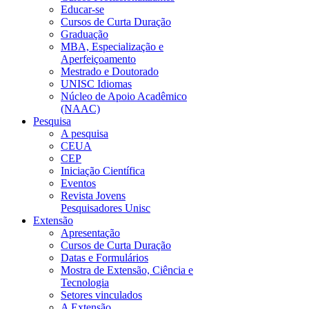
Educar-se
Cursos de Curta Duração
Graduação
MBA, Especialização e
Aperfeiçoamento
Mestrado e Doutorado
UNISC Idiomas
Núcleo de Apoio Acadêmico
(NAAC)
Pesquisa
A pesquisa
CEUA
CEP
Iniciação Científica
Eventos
Revista Jovens
Pesquisadores Unisc
Extensão
Apresentação
Cursos de Curta Duração
Datas e Formulários
Mostra de Extensão, Ciência e
Tecnologia
Setores vinculados
A Extensão