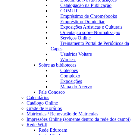
Catalogação na Publicação
COMUT
Empréstimo de Chromebooks
Empréstimo Domiciliar
Exposições Artísticas e Culturais
Orientação sobre Normalização
Serviços Online
Treinamento Portal de Periódicos da
Capes
Usuários Voltare
Wireless
Sobre as bibliotecas
Coleções
Complexo
Exposições
Mapa do Acervo
Fale Conosco
Calendários
Catálogo Online
Grade de Horários
Matriculas / Renovação de Matriculas
Impressões Online (somente dentro da rede dos campi)
Rede Wi-fi
Rede Eduroam