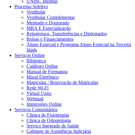
UNISC Idiomas
Processo Seletivo
Vestibular
Vestibular Complementar
Mestrado e Doutorado
MBA E Especialização
Reingressos, Transferências e Diplomados
Bolsas e Financiamentos
Aluno Especial e Programa Aluno Especial na Terceira
Idade
Serviços Online
Biblioteca
Catálogo Online
Manual de Formatura
Mural Eletrônico
Matriculas / Renovação de Matriculas
Rede Wi-Fi
Virtual Unisc
Webmail
Impressões Online
Serviços Comunitários
Clinica de Fisioterapia
Clinica de Odontologia
Serviço Integrado de Saúde
Gabinete de Assistência Judiciária