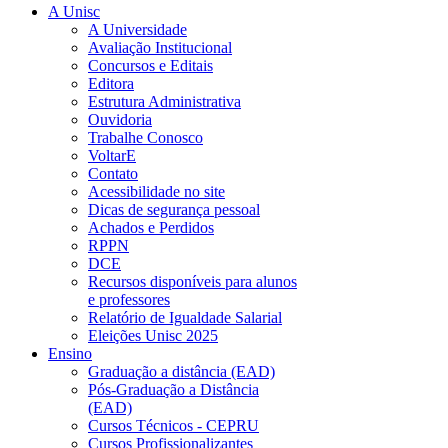
A Unisc
A Universidade
Avaliação Institucional
Concursos e Editais
Editora
Estrutura Administrativa
Ouvidoria
Trabalhe Conosco
VoltarE
Contato
Acessibilidade no site
Dicas de segurança pessoal
Achados e Perdidos
RPPN
DCE
Recursos disponíveis para alunos
e professores
Relatório de Igualdade Salarial
Eleições Unisc 2025
Ensino
Graduação a distância (EAD)
Pós-Graduação a Distância
(EAD)
Cursos Técnicos - CEPRU
Cursos Profissionalizantes