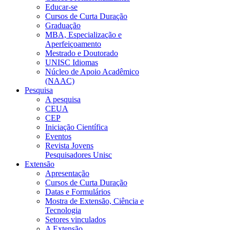
Educar-se
Cursos de Curta Duração
Graduação
MBA, Especialização e
Aperfeiçoamento
Mestrado e Doutorado
UNISC Idiomas
Núcleo de Apoio Acadêmico
(NAAC)
Pesquisa
A pesquisa
CEUA
CEP
Iniciação Científica
Eventos
Revista Jovens
Pesquisadores Unisc
Extensão
Apresentação
Cursos de Curta Duração
Datas e Formulários
Mostra de Extensão, Ciência e
Tecnologia
Setores vinculados
A Extensão