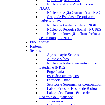
Núcleo de Apoio Acadêmico –
NAAC
Núcleo de Ação Comunitária - NAC
Grupo de Estudos e Pesquisa em
Saúde - GEPS
Núcleo de Gestão Pública - NGP
Núcleo de Pesquisa Social - NUPES
Núcleo de Inovação e Transferência
de Tecnologia - NITT
Pró-Reitorias
Reitoria
Setores
Apresentação Setores
Áudio e Vídeo
Núcleo de Relacionamento com o
Estudante (NRE)
Engenharia
Escritório de Projetos
Farmácia Unisc
Serviços e Suprimentos Corporativos
Laboratórios de Ensino de Biologia
Laboratório Farmacêutico de
Controle de Qualidade
Tecnounisc