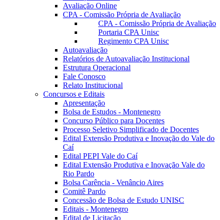
Avaliação Online
CPA - Comissão Própria de Avaliação
CPA - Comissão Própria de Avaliação
Portaria CPA Unisc
Regimento CPA Unisc
Autoavaliação
Relatórios de Autoavaliação Institucional
Estrutura Operacional
Fale Conosco
Relato Institucional
Concursos e Editais
Apresentação
Bolsa de Estudos - Montenegro
Concurso Público para Docentes
Processo Seletivo Simplificado de Docentes
Edital Extensão Produtiva e Inovação do Vale do
Caí
Edital PEPI Vale do Caí
Edital Extensão Produtiva e Inovação Vale do
Rio Pardo
Bolsa Carência - Venâncio Aires
Comitê Pardo
Concessão de Bolsa de Estudo UNISC
Editais - Montenegro
Edital de Licitação