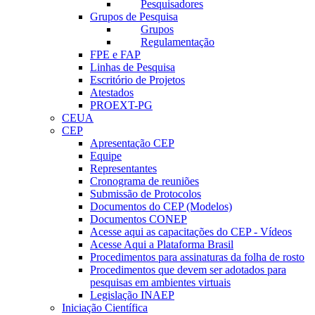
Pesquisadores
Grupos de Pesquisa
Grupos
Regulamentação
FPE e FAP
Linhas de Pesquisa
Escritório de Projetos
Atestados
PROEXT-PG
CEUA
CEP
Apresentação CEP
Equipe
Representantes
Cronograma de reuniões
Submissão de Protocolos
Documentos do CEP (Modelos)
Documentos CONEP
Acesse aqui as capacitações do CEP - Vídeos
Acesse Aqui a Plataforma Brasil
Procedimentos para assinaturas da folha de rosto
Procedimentos que devem ser adotados para
pesquisas em ambientes virtuais
Legislação INAEP
Iniciação Científica