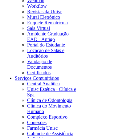
Webmail
Workflow
Revistas da Unisc
Mural Eletrônico
Enquete Rematrícula
Sala Virtual
Ambiente Graduação
EAD - Antigo
Portal do Estudante
Locação de Salas e
Auditórios
Validação de
Documentos
Certificados
Serviços Comunitários
Central Analítica
Unisc Estética - Clínica e
Spa
Clínica de Odontologia
Clínica do Movimento
Humano
Complexo Esportivo
Conexões
Farmácia Unisc
Gabinete de Assistência