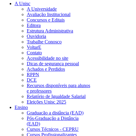
A Unisc
A Universidade
Avaliação Institucional
Concursos e Editais
Editora
Estrutura Administrativa
Ouvidoria
Trabalhe Conosco
VoltarE
Contato
Acessibilidade no site
Dicas de segurança pessoal
Achados e Perdidos
RPPN
DCE
Recursos disponíveis para alunos
e professores
Relatório de Igualdade Salarial
Eleições Unisc 2025
Ensino
Graduação a distância (EAD)
Pós-Graduação a Distância
(EAD)
Cursos Técnicos - CEPRU
Cursos Profissionalizantes