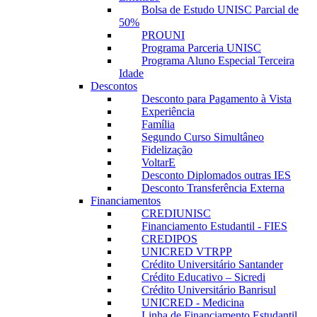
Bolsa de Estudo UNISC Parcial de
50%
PROUNI
Programa Parceria UNISC
Programa Aluno Especial Terceira
Idade
Descontos
Desconto para Pagamento à Vista
Experiência
Família
Segundo Curso Simultâneo
Fidelização
VoltarE
Desconto Diplomados outras IES
Desconto Transferência Externa
Financiamentos
CREDIUNISC
Financiamento Estudantil - FIES
CREDIPOS
UNICRED VTRPP
Crédito Universitário Santander
Crédito Educativo – Sicredi
Crédito Universitário Banrisul
UNICRED - Medicina
Linha de Financiamento Estudantil