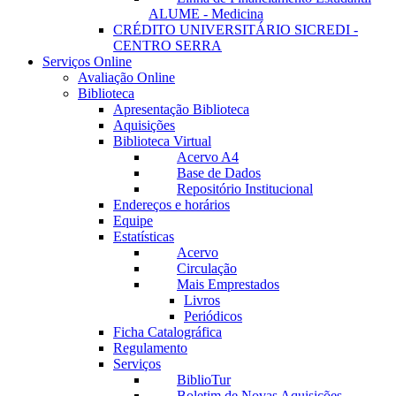
ALUME - Medicina
CRÉDITO UNIVERSITÁRIO SICREDI -
CENTRO SERRA
Serviços Online
Avaliação Online
Biblioteca
Apresentação Biblioteca
Aquisições
Biblioteca Virtual
Acervo A4
Base de Dados
Repositório Institucional
Endereços e horários
Equipe
Estatísticas
Acervo
Circulação
Mais Emprestados
Livros
Periódicos
Ficha Catalográfica
Regulamento
Serviços
BiblioTur
Boletim de Novas Aquisições