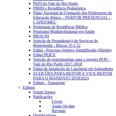
PEPI do Vale do Rio Pardo
PIBID e Residência Pedagógica
Plano Nacional de Formação dos Professores da
Educação Básica – PARFOR PRESENCIAL –
CAPES/MEC
Programas de Residência Médica
Programa Multiprofissional em Saúde
PROUNI
Seleção de Prestadora(s) de Serviços de
Reprografia - Blocos 35 e 52
Edital - Processo Seletivo Simplificado (Direito)
Edital PEIEX
Seleção de extensionistas para o projeto PEPI –
Vale do Rio Pardo 2017-2018
Edital de Instalação de Lancheria em Sobradinho
ELEIÇÕES PARA REITOR E VICE-REITOR
PARA O MANDATO 2018/2021
Editais - Transporte
Editora
Quem Somos
Publicações
Livros
Anais On-line
Revistas
Distribuidores