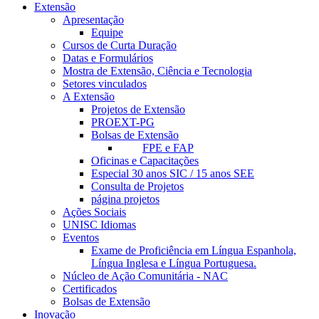
Extensão
Apresentação
Equipe
Cursos de Curta Duração
Datas e Formulários
Mostra de Extensão, Ciência e Tecnologia
Setores vinculados
A Extensão
Projetos de Extensão
PROEXT-PG
Bolsas de Extensão
FPE e FAP
Oficinas e Capacitações
Especial 30 anos SIC / 15 anos SEE
Consulta de Projetos
página projetos
Ações Sociais
UNISC Idiomas
Eventos
Exame de Proficiência em Língua Espanhola,
Língua Inglesa e Língua Portuguesa.
Núcleo de Ação Comunitária - NAC
Certificados
Bolsas de Extensão
Inovação