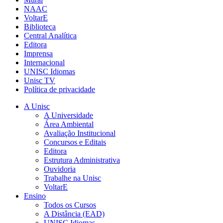
NAAC
VoltarE
Biblioteca
Central Analítica
Editora
Imprensa
Internacional
UNISC Idiomas
Unisc TV
Política de privacidade
A Unisc
A Universidade
Área Ambiental
Avaliação Institucional
Concursos e Editais
Editora
Estrutura Administrativa
Ouvidoria
Trabalhe na Unisc
VoltarE
Ensino
Todos os Cursos
A Distância (EAD)
UNISC Idiomas