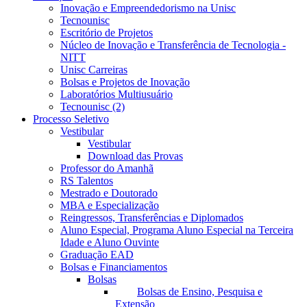
Inovação e Empreendedorismo na Unisc
Tecnounisc
Escritório de Projetos
Núcleo de Inovação e Transferência de Tecnologia -
NITT
Unisc Carreiras
Bolsas e Projetos de Inovação
Laboratórios Multiusuário
Tecnounisc (2)
Processo Seletivo
Vestibular
Vestibular
Download das Provas
Professor do Amanhã
RS Talentos
Mestrado e Doutorado
MBA e Especialização
Reingressos, Transferências e Diplomados
Aluno Especial, Programa Aluno Especial na Terceira
Idade e Aluno Ouvinte
Graduação EAD
Bolsas e Financiamentos
Bolsas
Bolsas de Ensino, Pesquisa e
Extensão