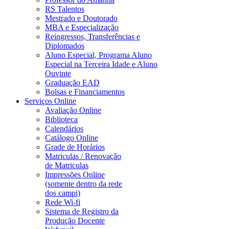
RS Talentos
Mestrado e Doutorado
MBA e Especialização
Reingressos, Transferências e
Diplomados
Aluno Especial, Programa Aluno
Especial na Terceira Idade e Aluno
Ouvinte
Graduação EAD
Bolsas e Financiamentos
Serviços Online
Avaliação Online
Biblioteca
Calendários
Catálogo Online
Grade de Horários
Matriculas / Renovação
de Matriculas
Impressões Online
(somente dentro da rede
dos campi)
Rede Wi-fi
Sistema de Registro da
Produção Docente