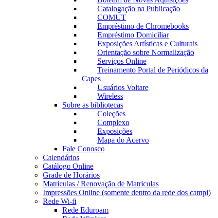
Catalogação na Publicação
COMUT
Empréstimo de Chromebooks
Empréstimo Domiciliar
Exposições Artísticas e Culturais
Orientação sobre Normalização
Serviços Online
Treinamento Portal de Periódicos da
Capes
Usuários Voltare
Wireless
Sobre as bibliotecas
Coleções
Complexo
Exposições
Mapa do Acervo
Fale Conosco
Calendários
Catálogo Online
Grade de Horários
Matriculas / Renovação de Matriculas
Impressões Online (somente dentro da rede dos campi)
Rede Wi-fi
Rede Eduroam