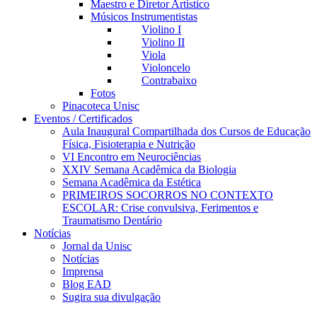
Maestro e Diretor Artístico
Músicos Instrumentistas
Violino I
Violino II
Viola
Violoncelo
Contrabaixo
Fotos
Pinacoteca Unisc
Eventos / Certificados
Aula Inaugural Compartilhada dos Cursos de Educação
Física, Fisioterapia e Nutrição
VI Encontro em Neurociências
XXIV Semana Acadêmica da Biologia
Semana Acadêmica da Estética
PRIMEIROS SOCORROS NO CONTEXTO
ESCOLAR: Crise convulsiva, Ferimentos e
Traumatismo Dentário
Notícias
Jornal da Unisc
Notícias
Imprensa
Blog EAD
Sugira sua divulgação