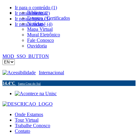
Ir para o conteúdo (1)
Biblioteca
Ir para o menu (2)
Eventos / Certificados
Ir para a busca (3)
Notícias
Ir para o rodapé (4)
Mapa Virtual
Mural Eletrônico
Fale Conosco
Ouvidoria
MOD_SSO_BUTTON
Acessibilidade
Internacional
14.4°C
Santa Cruz do Sul
Onde Estamos
Tour Virtual
Trabalhe Conosco
Contato