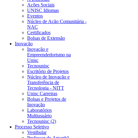
Ações Sociais
UNISC Idiomas
Eventos
Núcleo de Ação Comunitária -
NAC
Certificados
Bolsas de Extensão
Inovação
Inovação e
Empreendedorismo na
Unisc
Tecnounisc
Escritório de Projetos
Núcleo de Inovação e
Transferência de
Tecnologia - NITT
Unisc Carreiras
Bolsas e Projetos de
Inovação
Laboratórios
Multiusuário
Tecnounisc (2)
Processo Seletivo
Vestibular
Professor do Amanhã