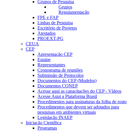
Grupos de Pesquisa
Grupos
Regulamentação
FPE e FAP
Linhas de Pesquisa
Escritório de Projetos
Atestados
PROEXT-PG
CEUA
CEP
Apresentação CEP
Equipe
Representantes
Cronograma de reuniões
Submissão de Protocolos
Documentos do CEP (Modelos)
Documentos CONEP
Acesse aqui as capacitações do CEP - Vídeos
Acesse Aqui a Plataforma Brasil
Procedimentos para assinaturas da folha de rosto
Procedimentos que devem ser adotados para
pesquisas em ambientes virtuais
Legislação INAEP
Iniciação Científica
Programas