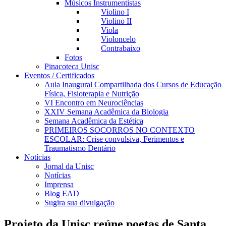
Músicos Instrumentistas
Violino I
Violino II
Viola
Violoncelo
Contrabaixo
Fotos
Pinacoteca Unisc
Eventos / Certificados
Aula Inaugural Compartilhada dos Cursos de Educação
Física, Fisioterapia e Nutrição
VI Encontro em Neurociências
XXIV Semana Acadêmica da Biologia
Semana Acadêmica da Estética
PRIMEIROS SOCORROS NO CONTEXTO
ESCOLAR: Crise convulsiva, Ferimentos e
Traumatismo Dentário
Notícias
Jornal da Unisc
Notícias
Imprensa
Blog EAD
Sugira sua divulgação
Projeto da Unisc reúne poetas de Santa