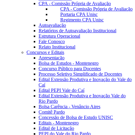
CPA - Comissão Própria de Avaliação
CPA - Comissão Própria de Avaliação
Portaria CPA Unisc
Regimento CPA Unisc
Autoavaliação
Relatórios de Autoavaliação Institucional
Estrutura Operacional
Fale Conosco
Relato Institucional
Concursos e Editais
Apresentação
Bolsa de Estudos - Montenegro
Concurso Público para Docentes
Processo Seletivo Simplificado de Docentes
Edital Extensão Produtiva e Inovação do Vale do
Caí
Edital PEPI Vale do Caí
Edital Extensão Produtiva e Inovação Vale do
Rio Pardo
Bolsa Carência - Venâncio Aires
Comitê Pardo
Concessão de Bolsa de Estudo UNISC
Editais - Montenegro
Edital de Licitação
PEPI do Vale do Rio Pardo