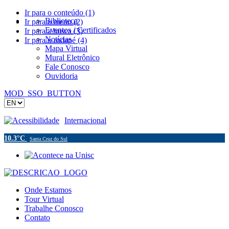
Ir para o conteúdo (1)
Biblioteca
Ir para o menu (2)
Eventos / Certificados
Ir para a busca (3)
Notícias
Ir para o rodapé (4)
Mapa Virtual
Mural Eletrônico
Fale Conosco
Ouvidoria
MOD_SSO_BUTTON
Acessibilidade
Internacional
10.3°C
Santa Cruz do Sul
Onde Estamos
Tour Virtual
Trabalhe Conosco
Contato