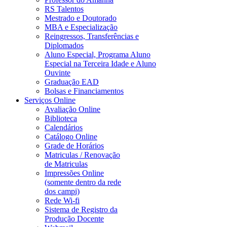
RS Talentos
Mestrado e Doutorado
MBA e Especialização
Reingressos, Transferências e
Diplomados
Aluno Especial, Programa Aluno
Especial na Terceira Idade e Aluno
Ouvinte
Graduação EAD
Bolsas e Financiamentos
Serviços Online
Avaliação Online
Biblioteca
Calendários
Catálogo Online
Grade de Horários
Matriculas / Renovação
de Matriculas
Impressões Online
(somente dentro da rede
dos campi)
Rede Wi-fi
Sistema de Registro da
Produção Docente