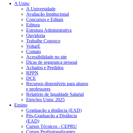
A Unisc
A Universidade
Avaliação Institucional
Concursos e Editais
Editora
Estrutura Administrativa
Ouvidoria
Trabalhe Conosco
VoltarE
Contato
Acessibilidade no site
Dicas de segurança pessoal
Achados e Perdidos
RPPN
DCE
Recursos disponíveis para alunos
e professores
Relatório de Igualdade Salarial
Eleições Unisc 2025
Ensino
Graduação a distância (EAD)
Pós-Graduação a Distância
(EAD)
Cursos Técnicos - CEPRU
Cursos Profissionalizantes