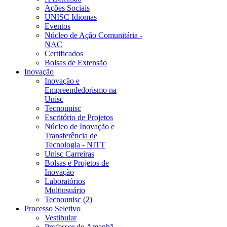
Ações Sociais
UNISC Idiomas
Eventos
Núcleo de Ação Comunitária -
NAC
Certificados
Bolsas de Extensão
Inovação
Inovação e
Empreendedorismo na
Unisc
Tecnounisc
Escritório de Projetos
Núcleo de Inovação e
Transferência de
Tecnologia - NITT
Unisc Carreiras
Bolsas e Projetos de
Inovação
Laboratórios
Multiusuário
Tecnounisc (2)
Processo Seletivo
Vestibular
Professor do Amanhã