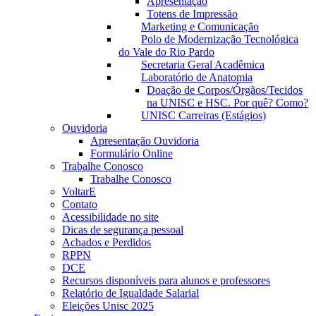
Apresentação
Totens de Impressão
Marketing e Comunicação
Polo de Modernização Tecnológica
do Vale do Rio Pardo
Secretaria Geral Acadêmica
Laboratório de Anatomia
Doação de Corpos/Órgãos/Tecidos
na UNISC e HSC. Por quê? Como?
UNISC Carreiras (Estágios)
Ouvidoria
Apresentação Ouvidoria
Formulário Online
Trabalhe Conosco
Trabalhe Conosco
VoltarE
Contato
Acessibilidade no site
Dicas de segurança pessoal
Achados e Perdidos
RPPN
DCE
Recursos disponíveis para alunos e professores
Relatório de Igualdade Salarial
Eleições Unisc 2025