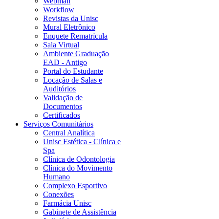
Webmail
Workflow
Revistas da Unisc
Mural Eletrônico
Enquete Rematrícula
Sala Virtual
Ambiente Graduação
EAD - Antigo
Portal do Estudante
Locação de Salas e
Auditórios
Validação de
Documentos
Certificados
Serviços Comunitários
Central Analítica
Unisc Estética - Clínica e
Spa
Clínica de Odontologia
Clínica do Movimento
Humano
Complexo Esportivo
Conexões
Farmácia Unisc
Gabinete de Assistência