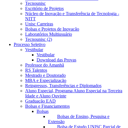
Tecnounisc
Escritório de Projetos
Núcleo de Inovação e Transferência de Tecnologia -
NITT
Unisc Carreiras
Bolsas e Projetos de Inovação
Laboratórios Multiusuário
Tecnounisc (2)
Processo Seletivo
Vestibular
Vestibular
Download das Provas
Professor do Amanhã
RS Talentos
Mestrado e Doutorado
MBA e Especialização
Reingressos, Transferências e Diplomados
Aluno Especial, Programa Aluno Especial na Terceira
Idade e Aluno Ouvinte
Graduação EAD
Bolsas e Financiamentos
Bolsas
Bolsas de Ensino, Pesquisa e
Extensão
Bolsa de Estudo UNISC Parcial de