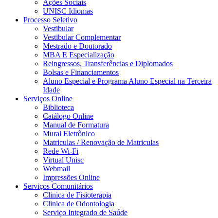
Ações Sociais
UNISC Idiomas
Processo Seletivo
Vestibular
Vestibular Complementar
Mestrado e Doutorado
MBA E Especialização
Reingressos, Transferências e Diplomados
Bolsas e Financiamentos
Aluno Especial e Programa Aluno Especial na Terceira
Idade
Serviços Online
Biblioteca
Catálogo Online
Manual de Formatura
Mural Eletrônico
Matriculas / Renovação de Matriculas
Rede Wi-Fi
Virtual Unisc
Webmail
Impressões Online
Serviços Comunitários
Clinica de Fisioterapia
Clinica de Odontologia
Serviço Integrado de Saúde