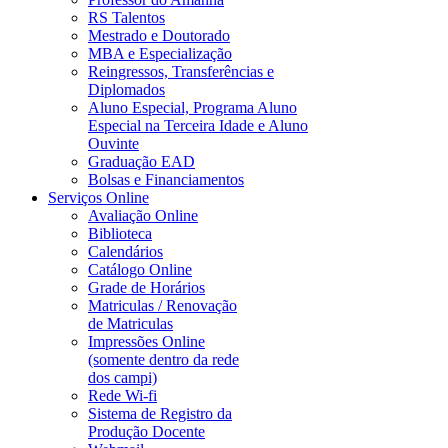
RS Talentos
Mestrado e Doutorado
MBA e Especialização
Reingressos, Transferências e
Diplomados
Aluno Especial, Programa Aluno
Especial na Terceira Idade e Aluno
Ouvinte
Graduação EAD
Bolsas e Financiamentos
Serviços Online
Avaliação Online
Biblioteca
Calendários
Catálogo Online
Grade de Horários
Matriculas / Renovação
de Matriculas
Impressões Online
(somente dentro da rede
dos campi)
Rede Wi-fi
Sistema de Registro da
Produção Docente