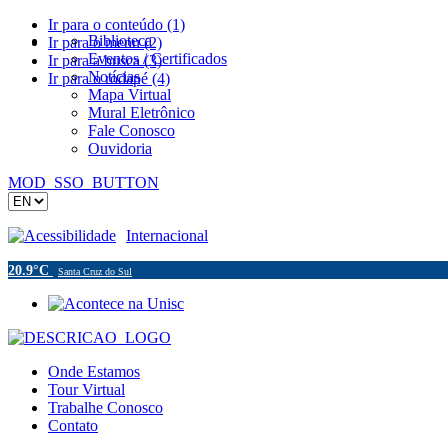
Ir para o conteúdo (1)
Biblioteca
Ir para o menu (2)
Eventos / Certificados
Ir para a busca (3)
Notícias
Ir para o rodapé (4)
Mapa Virtual
Mural Eletrônico
Fale Conosco
Ouvidoria
MOD_SSO_BUTTON
Acessibilidade
Internacional
20.9°C
Santa Cruz do Sul
Onde Estamos
Tour Virtual
Trabalhe Conosco
Contato