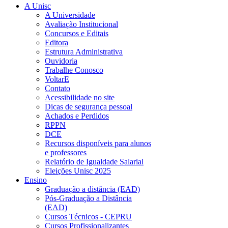
A Unisc
A Universidade
Avaliação Institucional
Concursos e Editais
Editora
Estrutura Administrativa
Ouvidoria
Trabalhe Conosco
VoltarE
Contato
Acessibilidade no site
Dicas de segurança pessoal
Achados e Perdidos
RPPN
DCE
Recursos disponíveis para alunos
e professores
Relatório de Igualdade Salarial
Eleições Unisc 2025
Ensino
Graduação a distância (EAD)
Pós-Graduação a Distância
(EAD)
Cursos Técnicos - CEPRU
Cursos Profissionalizantes