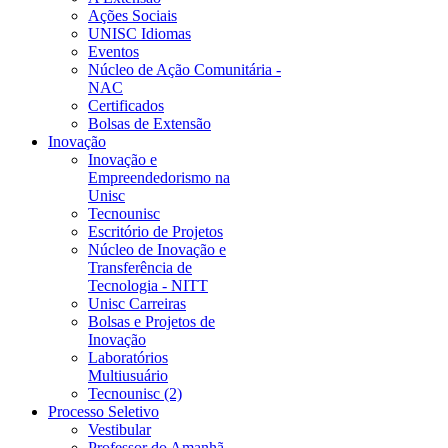
Ações Sociais
UNISC Idiomas
Eventos
Núcleo de Ação Comunitária -
NAC
Certificados
Bolsas de Extensão
Inovação
Inovação e
Empreendedorismo na
Unisc
Tecnounisc
Escritório de Projetos
Núcleo de Inovação e
Transferência de
Tecnologia - NITT
Unisc Carreiras
Bolsas e Projetos de
Inovação
Laboratórios
Multiusuário
Tecnounisc (2)
Processo Seletivo
Vestibular
Professor do Amanhã