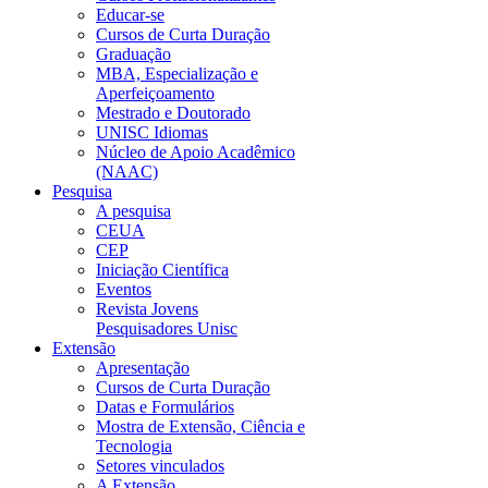
Educar-se
Cursos de Curta Duração
Graduação
MBA, Especialização e
Aperfeiçoamento
Mestrado e Doutorado
UNISC Idiomas
Núcleo de Apoio Acadêmico
(NAAC)
Pesquisa
A pesquisa
CEUA
CEP
Iniciação Científica
Eventos
Revista Jovens
Pesquisadores Unisc
Extensão
Apresentação
Cursos de Curta Duração
Datas e Formulários
Mostra de Extensão, Ciência e
Tecnologia
Setores vinculados
A Extensão