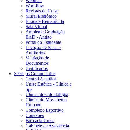
Webmail
Workflow
Revistas da Unisc
Mural Eletrônico
Enquete Rematrícula
Sala Virtual
Ambiente Graduação
EAD - Antigo
Portal do Estudante
Locação de Salas e
Auditórios
Validação de
Documentos
Certificados
Serviços Comunitários
Central Analítica
Unisc Estética - Clínica e
Spa
Clínica de Odontologia
Clínica do Movimento
Humano
Complexo Esportivo
Conexões
Farmácia Unisc
Gabinete de Assistência